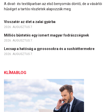
A divat- és textiliparban az első benyomás döntő, de a vásárlói
hűséget a tartós részletek alapozzák meg.
Visszatér az élet a zalai gyárba
2026. AUGUSZTUS 7.
Milliós büntetés egy ismert magyar fodrászcégnek
2026. AUGUSZTUS 7.
Lecsap a hatóság a gyrososokra és a sushiéttermekre
2026. AUGUSZTUS 7.
KLÍMABLOG