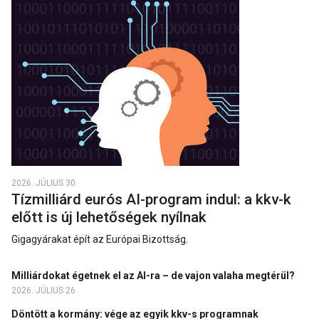
2026. JÚLIUS 30.
Tízmilliárd eurós AI-program indul: a kkv-k
előtt is új lehetőségek nyílnak
Gigagyárakat épít az Európai Bizottság.
Milliárdokat égetnek el az AI-ra – de vajon valaha megtérül?
2026. JÚLIUS 26.
Döntött a kormány: vége az egyik kkv-s programnak