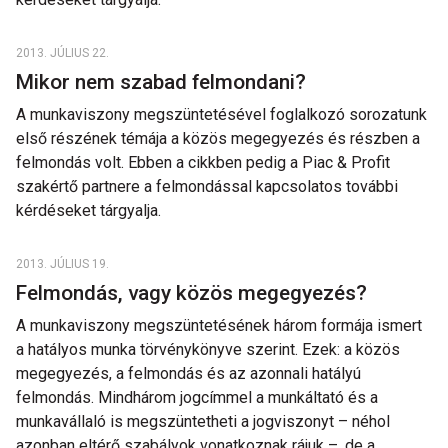
2013. JÚLIUS 22.
Mikor nem szabad felmondani?
A munkaviszony megszüntetésével foglalkozó sorozatunk
első részének témája a közös megegyezés és részben a
felmondás volt. Ebben a cikkben pedig a Piac & Profit
szakértő partnere a felmondással kapcsolatos további
kérdéseket tárgyalja.
2013. JÚLIUS 19.
Felmondás, vagy közös megegyezés?
A munkaviszony megszüntetésének három formája ismert
a hatályos munka törvénykönyve szerint. Ezek: a közös
megegyezés, a felmondás és az azonnali hatályú
felmondás. Mindhárom jogcímmel a munkáltató és a
munkavállaló is megszüntetheti a jogviszonyt – néhol
azonban eltérő szabályok vonatkoznak rájuk –, de a