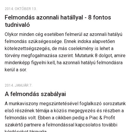
2014. OKTÓBER 13.
Felmondás azonnali hatállyal - 8 fontos
tudnivaló
Olykor minden cég esetében felmerül az azonnali hatályú
felmondás szükségessége. Ennek indoka alapvetően
kötelezettségszegés, de más cselekmény is lehet a
törvény megfogalmazása szerint. Mutatunk 8 dolgot, amire
mindenképp figyelni kell, ha azonnali hatályú felmondásra
kerül a sor.
2014. JANUÁR 7.
A felmondás szabályai
A munkaviszony megszüntetésével foglalkozó sorozatunk
első részének témája a közös megegyezés és részben a
felmondás volt. Ebben a cikkben pedig a Piac & Profit
szakértő partnere a felmondással kapcsolatos további
kérdéseket tárgyalja.