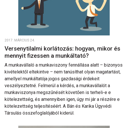
2017. MÁRCIUS 24.
Versenytilalmi korlátozás: hogyan, mikor és
mennyit fizessen a munkáltató?
A munkavállaló a munkaviszony fennállása alatt – bizonyos
kivételektől eltekintve – nem tanúsíthat olyan magatartást,
amellyel munkáltatója jogos gazdasági érdekeit
veszélyeztetné. Felmerül a kérdés, a munkavállalót a
munkaviszonya megszűnését követően is terheli-e e
kötelezettség, és amennyiben igen, úgy mi jár a részére e
kötelezettség teljesítéséért. A Bán és Karika Ügyvédi
Társulás összefoglalójából kiderül.