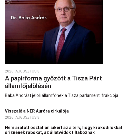
2026. AUGUSZTUS 8.
A papírforma győzött a Tisza Párt
államfőjelölésén
Baka Andrást jelöli államfőnek a Tisza parlamenti frakciója.
Visszalő a NER Auróra cirkálója
2026. AUGUSZTUS 8.
Nem aratott osztatlan sikert az a terv, hogy krokodilokkal
őriznének rabokat, az állatvédők tiltakoznak