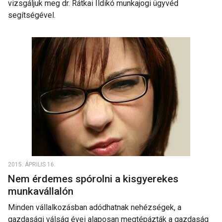
vizsgáljuk meg dr. Rátkai Ildikó munkajogi ügyvéd
segítségével.
2015. ÁPRILIS 16.
Nem érdemes spórolni a kisgyerekes
munkavállalón
Minden vállalkozásban adódhatnak nehézségek, a
gazdasági válság évei alaposan megtépázták a gazdaság