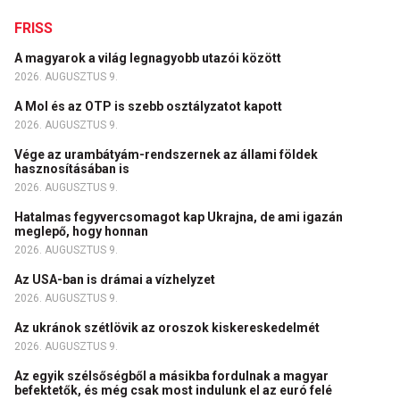
FRISS
A magyarok a világ legnagyobb utazói között
2026. AUGUSZTUS 9.
A Mol és az OTP is szebb osztályzatot kapott
2026. AUGUSZTUS 9.
Vége az urambátyám-rendszernek az állami földek
hasznosításában is
2026. AUGUSZTUS 9.
Hatalmas fegyvercsomagot kap Ukrajna, de ami igazán
meglepő, hogy honnan
2026. AUGUSZTUS 9.
Az USA-ban is drámai a vízhelyzet
2026. AUGUSZTUS 9.
Az ukránok szétlövik az oroszok kiskereskedelmét
2026. AUGUSZTUS 9.
Az egyik szélsőségből a másikba fordulnak a magyar
befektetők, és még csak most indulunk el az euró felé