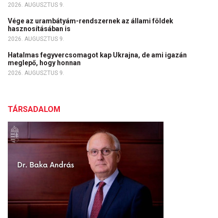
2026. AUGUSZTUS 9.
Vége az urambátyám-rendszernek az állami földek
hasznosításában is
2026. AUGUSZTUS 9.
Hatalmas fegyvercsomagot kap Ukrajna, de ami igazán
meglepő, hogy honnan
2026. AUGUSZTUS 9.
TÁRSADALOM