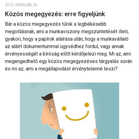
2015. FEBRUÁR 26.
Közös megegyezés: erre figyeljünk
Bár a közös megegyezés tűnik a legbékésebb
megoldásnak, ami a munkaviszony megszüntetését illeti,
gyakori, hogy a papírok aláírása után, hogy a munkavállaló
az aláírt dokumentummal ügyvédhez fordul, vagy annak
érvényességét a bíróság előtt kérdőjelezi meg. Mi az, ami
megengedhető egy közös megegyezéses tárgyalás során
és mi az, ami a megállapodást érvénytelenné teszi?