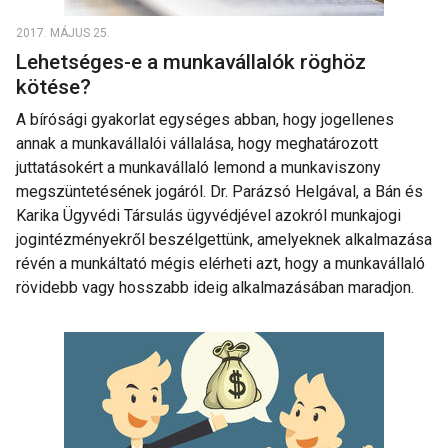
2017. MÁJUS 25.
Lehetséges-e a munkavállalók röghöz
kötése?
A bírósági gyakorlat egységes abban, hogy jogellenes
annak a munkavállalói vállalása, hogy meghatározott
juttatásokért a munkavállaló lemond a munkaviszony
megszüntetésének jogáról. Dr. Parázsó Helgával, a Bán és
Karika Ügyvédi Társulás ügyvédjével azokról munkajogi
jogintézményekről beszélgettünk, amelyeknek alkalmazása
révén a munkáltató mégis elérheti azt, hogy a munkavállaló
rövidebb vagy hosszabb ideig alkalmazásában maradjon.