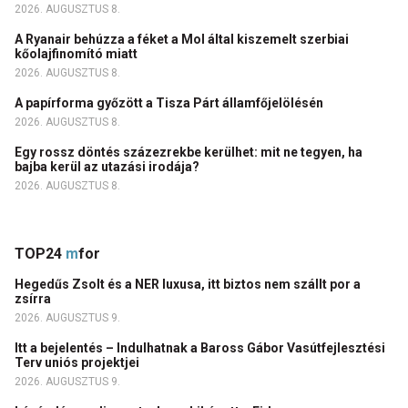
2026. AUGUSZTUS 8.
A Ryanair behúzza a féket a Mol által kiszemelt szerbiai
kőolajfinomító miatt
2026. AUGUSZTUS 8.
A papírforma győzött a Tisza Párt államfőjelölésén
2026. AUGUSZTUS 8.
Egy rossz döntés százezrekbe kerülhet: mit ne tegyen, ha
bajba kerül az utazási irodája?
2026. AUGUSZTUS 8.
TOP24
m
for
Hegedűs Zsolt és a NER luxusa, itt biztos nem szállt por a
zsírra
2026. AUGUSZTUS 9.
Itt a bejelentés – Indulhatnak a Baross Gábor Vasútfejlesztési
Terv uniós projektjei
2026. AUGUSZTUS 9.