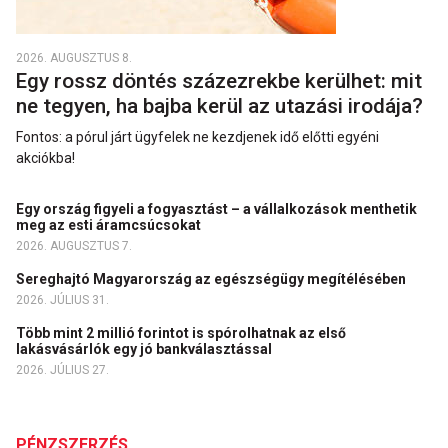
2026. AUGUSZTUS 8.
Egy rossz döntés százezrekbe kerülhet: mit
ne tegyen, ha bajba kerül az utazási irodája?
Fontos: a pórul járt ügyfelek ne kezdjenek idő előtti egyéni
akciókba!
Egy ország figyeli a fogyasztást – a vállalkozások menthetik
meg az esti áramcsúcsokat
2026. AUGUSZTUS 7.
Sereghajtó Magyarország az egészségügy megítélésében
2026. JÚLIUS 31.
Több mint 2 millió forintot is spórolhatnak az első
lakásvásárlók egy jó bankválasztással
2026. JÚLIUS 27.
PÉNZSZERZÉS