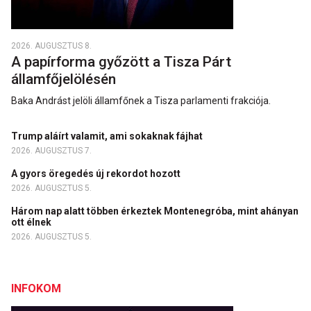
2026. AUGUSZTUS 8.
A papírforma győzött a Tisza Párt
államfőjelölésén
Baka Andrást jelöli államfőnek a Tisza parlamenti frakciója.
Trump aláírt valamit, ami sokaknak fájhat
2026. AUGUSZTUS 7.
A gyors öregedés új rekordot hozott
2026. AUGUSZTUS 5.
Három nap alatt többen érkeztek Montenegróba, mint ahányan
ott élnek
2026. AUGUSZTUS 5.
INFOKOM