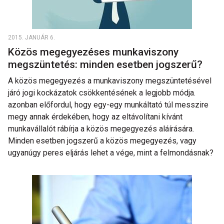
2015. JANUÁR 6.
Közös megegyezéses munkaviszony
megszüntetés: minden esetben jogszerű?
A közös megegyezés a munkaviszony megszüntetésével
járó jogi kockázatok csökkentésének a legjobb módja.
azonban előfordul, hogy egy-egy munkáltató túl messzire
megy annak érdekében, hogy az eltávolítani kívánt
munkavállalót rábírja a közös megegyezés aláírására.
Minden esetben jogszerű a közös megegyezés, vagy
ugyanúgy peres eljárás lehet a vége, mint a felmondásnak?