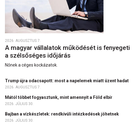
2026. AUGUSZTUS 7.
A magyar vállalatok működését is fenyegeti
a szélsőséges időjárás
Nőnek a céges kockázatok.
Trump újra odacsapott: most a napelemek miatt üzent hadat
2026. AUGUSZTUS 7.
Mától többet fogyasztunk, mint amennyit a Föld elbír
2026. JÚLIUS 30.
Bajban a vízkészletek: rendkívüli intézkedések jöhetnek
2026. JÚLIUS 30.