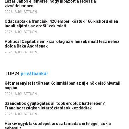
Lázár János elismerte, hogy hibázott a Fidesz a
vízvédelemben
2026. AUGUSZTUS 9.
Odacsaptak a franciák: 420 ember, köztük 166 kiskorú ellen
indult eljárás az erdőtüzek miatt
2026. AUGUSZTUS 9.
Political Capital: nem kizárólag az ellenzék miatt lesz nehéz
dolga Baka Andrásnak
2026. AUGUSZTUS 9.
TOP24
privátbankár
Két merénylet is történt Kolumbiában az új elnök első hivatali
napján
2026. AUGUSZTUS 9.
Szándékos gyújtogatás áll több erdőtűz hátterében?
Franciaországban letartóztatások kezdődtek
2026. AUGUSZTUS 9.
Harkiv egyik lakótelepét orosz támadás érte éjjel, sok a
sebesült