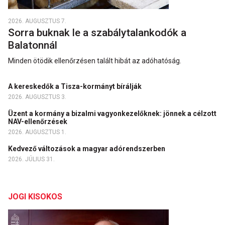
2026. AUGUSZTUS 7.
Sorra buknak le a szabálytalankodók a
Balatonnál
Minden ötödik ellenőrzésen talált hibát az adóhatóság.
A kereskedők a Tisza-kormányt bírálják
2026. AUGUSZTUS 3.
Üzent a kormány a bizalmi vagyonkezelőknek: jönnek a célzott
NAV-ellenőrzések
2026. AUGUSZTUS 1.
Kedvező változások a magyar adórendszerben
2026. JÚLIUS 31.
JOGI KISOKOS