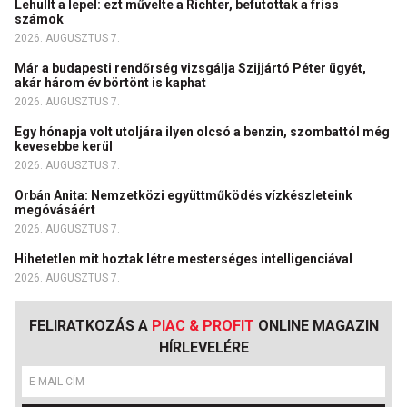
Lehullt a lepel: ezt művelte a Richter, befutottak a friss
számok
2026. AUGUSZTUS 7.
Már a budapesti rendőrség vizsgálja Szijjártó Péter ügyét,
akár három év börtönt is kaphat
2026. AUGUSZTUS 7.
Egy hónapja volt utoljára ilyen olcsó a benzin, szombattól még
kevesebbe kerül
2026. AUGUSZTUS 7.
Orbán Anita: Nemzetközi együttműködés vízkészleteink
megóvásáért
2026. AUGUSZTUS 7.
Hihetetlen mit hoztak létre mesterséges intelligenciával
2026. AUGUSZTUS 7.
FELIRATKOZÁS A
PIAC & PROFIT
ONLINE MAGAZIN
HÍRLEVELÉRE