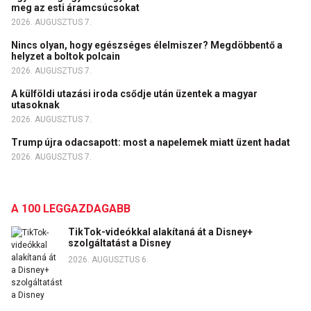
meg az esti áramcsúcsokat
2026. AUGUSZTUS 7.
Nincs olyan, hogy egészséges élelmiszer? Megdöbbentő a
helyzet a boltok polcain
2026. AUGUSZTUS 7.
A külföldi utazási iroda csődje után üzentek a magyar
utasoknak
2026. AUGUSZTUS 7.
Trump újra odacsapott: most a napelemek miatt üzent hadat
2026. AUGUSZTUS 7.
A 100 LEGGAZDAGABB
TikTok-videókkal alakítaná át a Disney+
szolgáltatást a Disney
2026. AUGUSZTUS 6.