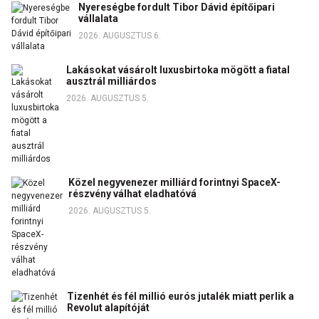
Nyereségbe fordult Tibor Dávid építőipari
vállalata
2026. AUGUSZTUS 6.
Lakásokat vásárolt luxusbirtoka mögött a fiatal
ausztrál milliárdos
2026. AUGUSZTUS 5.
Közel negyvenezer milliárd forintnyi SpaceX-
részvény válhat eladhatóvá
2026. AUGUSZTUS 5.
Tizenhét és fél millió eurós jutalék miatt perlik a
Revolut alapítóját