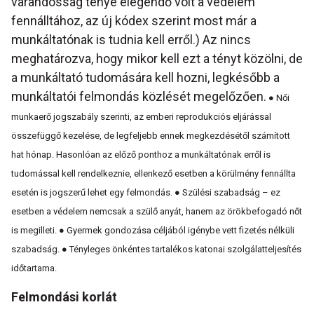
várandósság ténye elegendő volt a védelem
fennálltához, az új kódex szerint most már a
munkáltatónak is tudnia kell erről.) Az nincs
meghatározva, hogy mikor kell ezt a tényt közölni, de
a munkáltató tudomására kell hozni, legkésőbb a
munkáltatói felmondás közlését megelőzően.
●
Női
munkaerő jogszabály szerinti, az emberi reprodukciós eljárással
összefüggő kezelése, de legfeljebb ennek megkezdésétől számított
hat hónap. Hasonlóan az előző ponthoz a munkáltatónak erről is
tudomással kell rendelkeznie, ellenkező esetben a körülmény fennállta
esetén is jogszerű lehet egy felmondás.
●
Szülési szabadság – ez
esetben a védelem nemcsak a szülő anyát, hanem az örökbefogadó nőt
is megilleti.
●
Gyermek gondozása céljából igénybe vett fizetés nélküli
szabadság.
●
Tényleges önkéntes tartalékos katonai szolgálatteljesítés
időtartama.
Felmondási korlát