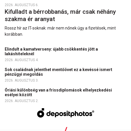
2026. AUGUSZTUS 6.
Kifulladt a bérrobbanás, már csak néhány
szakma ér aranyat
Rossz hír az IT-soknak: már nem nőnek úgy a fizetések, mint
korábban.
Elindult a kamatverseny: újabb csökkentés jött a
lakáshiteleknél
2026. AUGUSZTUS 4.
Sok családnak jelenthet mentőövet ez a kevéssé ismert
pénzügyi megoldás
2026. AUGUSZTUS 3.
Óriási különbség van a frissdiplomások elhelyezkedési
esélyei között
2026. AUGUSZTUS 2.