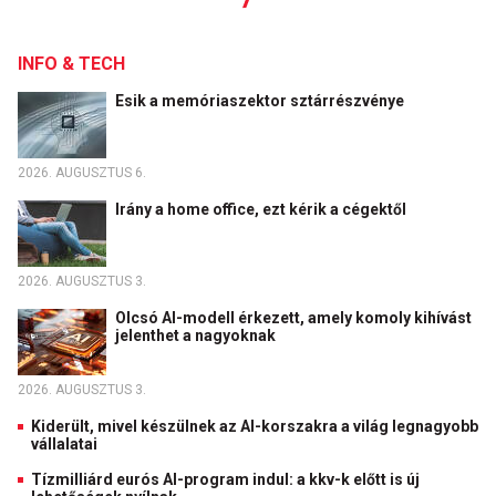
INFO & TECH
Esik a memóriaszektor sztárrészvénye
2026. AUGUSZTUS 6.
Irány a home office, ezt kérik a cégektől
2026. AUGUSZTUS 3.
Olcsó AI-modell érkezett, amely komoly kihívást
jelenthet a nagyoknak
2026. AUGUSZTUS 3.
Kiderült, mivel készülnek az AI-korszakra a világ legnagyobb
vállalatai
Tízmilliárd eurós AI-program indul: a kkv-k előtt is új