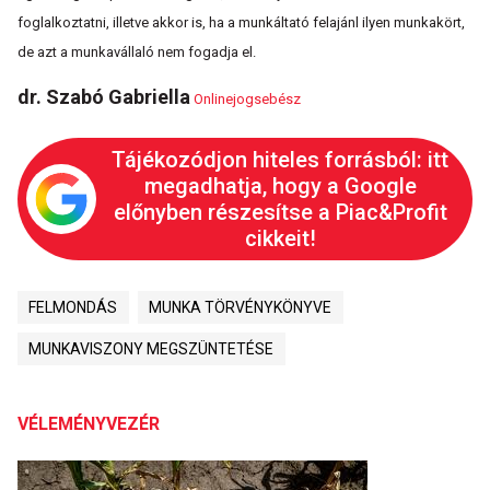
foglalkoztatni, illetve akkor is, ha a munkáltató felajánl ilyen munkakört,
de azt a munkavállaló nem fogadja el.
dr. Szabó Gabriella
Onlinejogsebész
Tájékozódjon hiteles forrásból: itt
megadhatja, hogy a Google
előnyben részesítse a Piac&Profit
cikkeit!
FELMONDÁS
MUNKA TÖRVÉNYKÖNYVE
MUNKAVISZONY MEGSZÜNTETÉSE
VÉLEMÉNYVEZÉR