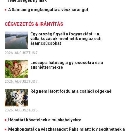
lehetőségek nyílnak
A Samsung megkongatta a vészharangot
CÉGVEZETÉS & IRÁNYÍTÁS
Egy ország figyeli a fogyasztást – a
vállalkozások menthetik meg az esti
áramcsúcsokat
2026. AUGUSZTUS 7.
Lecsap a hatóság a gyrososokra és a
sushiéttermekre
2026. AUGUSZTUS 7.
Rég nem látott fordulat a családi cégeknél
2026. AUGUSZTUS 5.
Hőhatárt követelnek a munkahelyekre
Megkongatták a vészharangot Paks miatt: így segíthetnek a