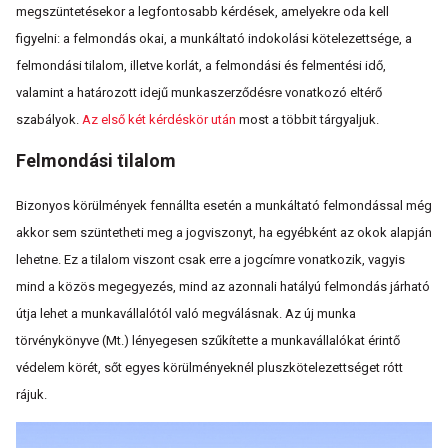
megszüntetésekor a legfontosabb kérdések, amelyekre oda kell
figyelni: a felmondás okai, a munkáltató indokolási kötelezettsége, a
felmondási tilalom, illetve korlát, a felmondási és felmentési idő,
valamint a határozott idejű munkaszerződésre vonatkozó eltérő
szabályok.
Az első két kérdéskör után
most a többit tárgyaljuk.
Felmondási tilalom
Bizonyos körülmények fennállta esetén a munkáltató felmondással még
akkor sem szüntetheti meg a jogviszonyt, ha egyébként az okok alapján
lehetne. Ez a tilalom viszont csak erre a jogcímre vonatkozik, vagyis
mind a közös megegyezés, mind az azonnali hatályú felmondás járható
útja lehet a munkavállalótól való megválásnak. Az új munka
törvénykönyve (Mt.) lényegesen szűkítette a munkavállalókat érintő
védelem körét, sőt egyes körülményeknél pluszkötelezettséget rótt
rájuk.