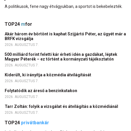
A politikusok, fene nagy étvágyukban, a sportot is bekebelezték.
TOP24
m
for
Akár három év börtönt is kaphat Szijjártó Péter, az ügyét már a
BRFK vizsgálja
2026. AUGUSZTUS 7.
500 milliárd forint feletti kár érheti idén a gazdákat, léptek
Magyar Péterék – ez történt a kormányzati tájékoztatón
2026. AUGUSZTUS 7.
Kiderült, ki irányítja a közmédia átvilágítását
2026. AUGUSZTUS 7.
Folytatódik az áreső a benzinkutakon
2026. AUGUSZTUS 7.
Tarr Zoltán: folyik a vizsgálat és átvilágítás a közmédiánál
2026. AUGUSZTUS 7.
TOP24
privátbankár