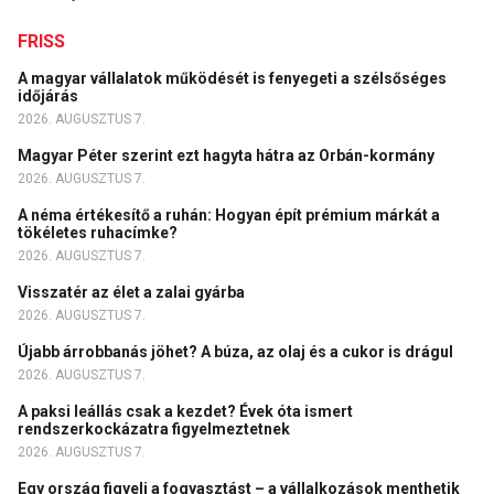
FRISS
A magyar vállalatok működését is fenyegeti a szélsőséges
időjárás
2026. AUGUSZTUS 7.
Magyar Péter szerint ezt hagyta hátra az Orbán-kormány
2026. AUGUSZTUS 7.
A néma értékesítő a ruhán: Hogyan épít prémium márkát a
tökéletes ruhacímke?
2026. AUGUSZTUS 7.
Visszatér az élet a zalai gyárba
2026. AUGUSZTUS 7.
Újabb árrobbanás jöhet? A búza, az olaj és a cukor is drágul
2026. AUGUSZTUS 7.
A paksi leállás csak a kezdet? Évek óta ismert
rendszerkockázatra figyelmeztetnek
2026. AUGUSZTUS 7.
Egy ország figyeli a fogyasztást – a vállalkozások menthetik