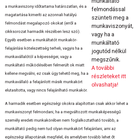
munkáltató
a munkaviszony időtartama határozatlan, és a
felmondással
magatartása kimeríti az azonnali hatályú
szünteti meg a
felmondást megalapozó okokat (erről a
munkaviszonyát,
cikksorozat harmadik részében lesz szó).
vagy ha a
Egyéb esetben a munkáltatót munkakör-
munkáltató
felajánlási kötelezettség terheli, vagyis ha a
jogutód nélkül
munkavállalótól a képességei, vagy a
megszűnik.
munkáltató működésében felmerült ok miatt
A további
kellene megválni, ez csak úgy tehető meg, ha a
részleteket itt
munkavállaló a felajánlott másik munkakört
olvashatja!
elutasította, vagy nincs felajánlható munkakör.
A harmadik esetben egészségi okokra alapítottan csak akkor lehet a
munkaviszonyt felmondani, ha a megváltozott munkaképességű
személy eredeti munkakörében nem foglalkoztatható tovább, a
munkáltató pedig nem tud olyan munkakört felajánlani, ami az
egészségi állapotának megfelel, és amelyben tovább lehet őt