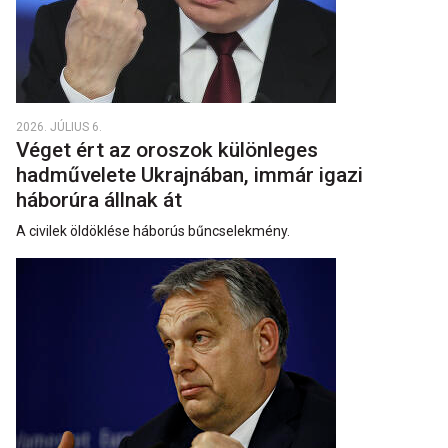
2026. JÚLIUS 6.
Véget ért az oroszok különleges
hadművelete Ukrajnában, immár igazi
háborúra állnak át
A civilek öldöklése háborús bűncselekmény.