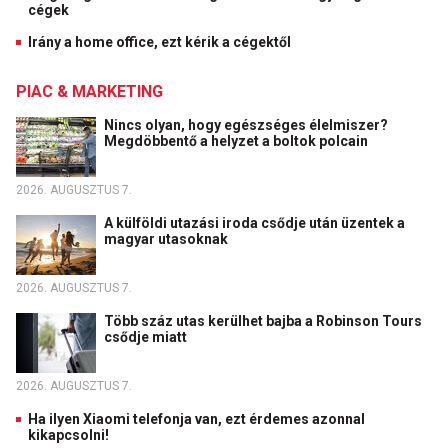
cégek
Irány a home office, ezt kérik a cégektől
PIAC & MARKETING
Nincs olyan, hogy egészséges élelmiszer?
Megdöbbentő a helyzet a boltok polcain
2026. AUGUSZTUS 7.
A külföldi utazási iroda csődje után üzentek a
magyar utasoknak
2026. AUGUSZTUS 7.
Több száz utas kerülhet bajba a Robinson Tours
csődje miatt
2026. AUGUSZTUS 7.
Ha ilyen Xiaomi telefonja van, ezt érdemes azonnal
kikapcsolni!