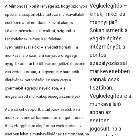
Végkielégítés –
A felmondási korlát lényege az, hogy bizonyos
kinek, mikor és
speciális csoportokba tartozó munkavállalók
mennyi jár?
esetében a felmondásnak az általános
Sokan ismerik a
követelményeken túl további, szigorúbb
végkielégítés
feltételeknek is meg kell felelnie.
intézményét, a
Ilyen munkavállalók:
●
a védett korúak – a
pontos
munkavállaló számára irányadó öregségi
szabályozással
nyugdíjkorhatár betöltését megelőző öt évben
már kevesebben
van védett korban,
●
a gyermeke harmadik
vannak csak
életévének betöltéséig az anya vagy a
tisztában.
gyermekét egyedül nevelő apa,
●
a
Végkielégítésre a
megváltozott munkaképességű személyek.
munkavállaló
Az első két csoportba tartozók esetében a
abban az
munkaviszonnyal kapcsolatos magatartással
esetben
összefüggő okra alapítottan csak abban az
jogosult, ha a
esetben lehet a munkavállalónak felmondani, ha