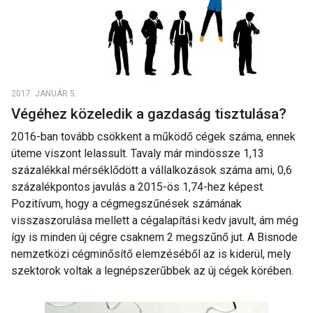
2017. JANUÁR 5.
Végéhez közeledik a gazdaság tisztulása?
2016-ban tovább csökkent a működő cégek száma, ennek
üteme viszont lelassult. Tavaly már mindössze 1,13
százalékkal mérséklődött a vállalkozások száma ami, 0,6
százalékpontos javulás a 2015-ös 1,74-hez képest.
Pozitívum, hogy a cégmegszűnések számának
visszaszorulása mellett a cégalapítási kedv javult, ám még
így is minden új cégre csaknem 2 megszűnő jut. A Bisnode
nemzetközi cégminősítő elemzéséből az is kiderül, mely
szektorok voltak a legnépszerűbbek az új cégek körében.