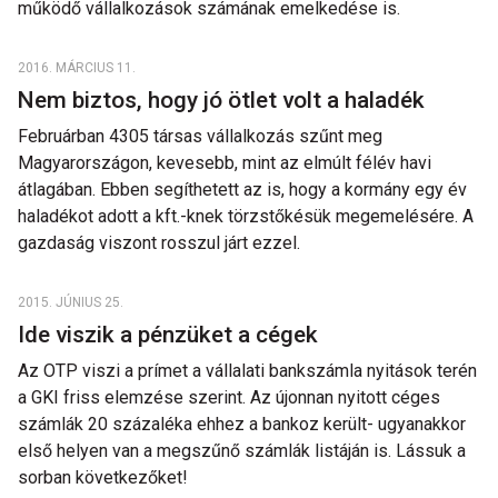
működő vállalkozások számának emelkedése is.
2016. MÁRCIUS 11.
Nem biztos, hogy jó ötlet volt a haladék
Februárban 4305 társas vállalkozás szűnt meg
Magyarországon, kevesebb, mint az elmúlt félév havi
átlagában. Ebben segíthetett az is, hogy a kormány egy év
haladékot adott a kft.-knek törzstőkésük megemelésére. A
gazdaság viszont rosszul járt ezzel.
2015. JÚNIUS 25.
Ide viszik a pénzüket a cégek
Az OTP viszi a prímet a vállalati bankszámla nyitások terén
a GKI friss elemzése szerint. Az újonnan nyitott céges
számlák 20 százaléka ehhez a bankoz került- ugyanakkor
első helyen van a megszűnő számlák listáján is. Lássuk a
sorban következőket!