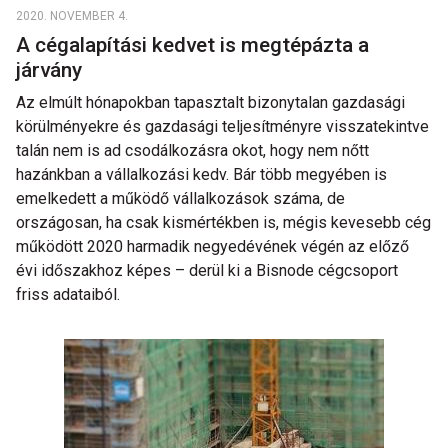
2020. NOVEMBER 4.
A cégalapítási kedvet is megtépázta a
járvány
Az elmúlt hónapokban tapasztalt bizonytalan gazdasági
körülményekre és gazdasági teljesítményre visszatekintve
talán nem is ad csodálkozásra okot, hogy nem nőtt
hazánkban a vállalkozási kedv. Bár több megyében is
emelkedett a működő vállalkozások száma, de
országosan, ha csak kismértékben is, mégis kevesebb cég
működött 2020 harmadik negyedévének végén az előző
évi időszakhoz képes – derül ki a Bisnode cégcsoport
friss adataiból.