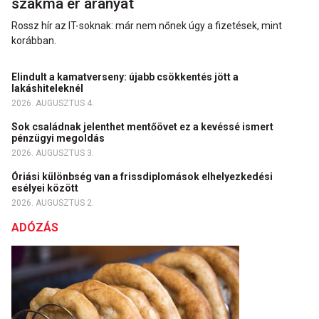
szakma ér aranyat
Rossz hír az IT-soknak: már nem nőnek úgy a fizetések, mint
korábban.
Elindult a kamatverseny: újabb csökkentés jött a
lakáshiteleknél
2026. AUGUSZTUS 4.
Sok családnak jelenthet mentőövet ez a kevéssé ismert
pénzügyi megoldás
2026. AUGUSZTUS 3.
Óriási különbség van a frissdiplomások elhelyezkedési
esélyei között
2026. AUGUSZTUS 2.
ADÓZÁS