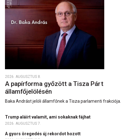
2026. AUGUSZTUS 8.
A papírforma győzött a Tisza Párt
államfőjelölésén
Baka Andrást jelöli államfőnek a Tisza parlamenti frakciója.
Trump aláírt valamit, ami sokaknak fájhat
2026. AUGUSZTUS 7.
A gyors öregedés új rekordot hozott