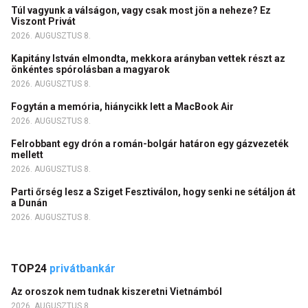
Túl vagyunk a válságon, vagy csak most jön a neheze? Ez
Viszont Privát
2026. AUGUSZTUS 8.
Kapitány István elmondta, mekkora arányban vettek részt az
önkéntes spórolásban a magyarok
2026. AUGUSZTUS 8.
Fogytán a memória, hiánycikk lett a MacBook Air
2026. AUGUSZTUS 8.
Felrobbant egy drón a román-bolgár határon egy gázvezeték
mellett
2026. AUGUSZTUS 8.
Parti őrség lesz a Sziget Fesztiválon, hogy senki ne sétáljon át
a Dunán
2026. AUGUSZTUS 8.
TOP24
privátbankár
Az oroszok nem tudnak kiszeretni Vietnámból
2026. AUGUSZTUS 8.