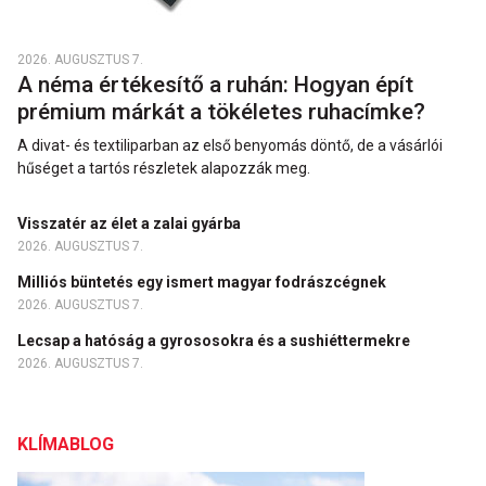
2026. AUGUSZTUS 7.
A néma értékesítő a ruhán: Hogyan épít
prémium márkát a tökéletes ruhacímke?
A divat- és textiliparban az első benyomás döntő, de a vásárlói
hűséget a tartós részletek alapozzák meg.
Visszatér az élet a zalai gyárba
2026. AUGUSZTUS 7.
Milliós büntetés egy ismert magyar fodrászcégnek
2026. AUGUSZTUS 7.
Lecsap a hatóság a gyrososokra és a sushiéttermekre
2026. AUGUSZTUS 7.
KLÍMABLOG