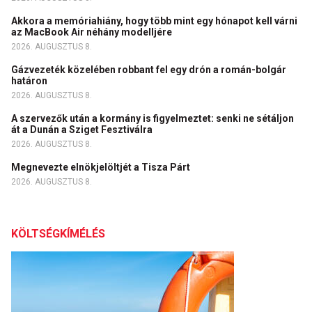
Akkora a memóriahiány, hogy több mint egy hónapot kell várni
az MacBook Air néhány modelljére
2026. AUGUSZTUS 8.
Gázvezeték közelében robbant fel egy drón a román-bolgár
határon
2026. AUGUSZTUS 8.
A szervezők után a kormány is figyelmeztet: senki ne sétáljon
át a Dunán a Sziget Fesztiválra
2026. AUGUSZTUS 8.
Megnevezte elnökjelöltjét a Tisza Párt
2026. AUGUSZTUS 8.
KÖLTSÉGKÍMÉLÉS