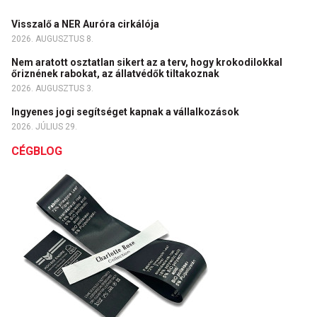
Visszalő a NER Auróra cirkálója
2026. AUGUSZTUS 8.
Nem aratott osztatlan sikert az a terv, hogy krokodilokkal
őriznének rabokat, az állatvédők tiltakoznak
2026. AUGUSZTUS 3.
Ingyenes jogi segítséget kapnak a vállalkozások
2026. JÚLIUS 29.
CÉGBLOG