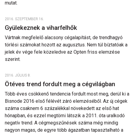
mutat.
2016. SZEPTEMBER 16.
Gyülekeznek a viharfelhők
Vártnak megfelelő alacsony cégalapítást, de trendhagyó
törlési számokat hozott az augusztus. Nem túl bíztatóak a
jelek év vége fele közeledve az Opten friss elemzése
szerint.
2016. JÚLIUS 8.
Ötéves trend fordult meg a cégvilágban
Több éves csökkenő tendencia fordult most meg, derül ki a
Bisnode 2016 első félévét záró elemzéséből. Az új cégek
száma csaknem 6 százalékkal növekedett az első hat
hónapban, és ezzel megtörni látszik a 2011. óta uralkodó
negatív trend. A cégmegszűnések száma még mindig
nagyon magas, de egyre több ágazatban tapasztalható a