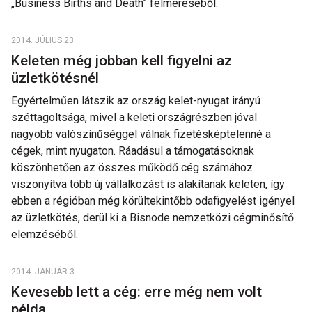
„Business Births and Death” felméréséből.
2014. JÚLIUS 23.
Keleten még jobban kell figyelni az
üzletkötésnél
Egyértelműen látszik az ország kelet-nyugat irányú
széttagoltsága, mivel a keleti országrészben jóval
nagyobb valószínűséggel válnak fizetésképtelenné a
cégek, mint nyugaton. Ráadásul a támogatásoknak
köszönhetően az összes működő cég számához
viszonyítva több új vállalkozást is alakítanak keleten, így
ebben a régióban még körültekintőbb odafigyelést igényel
az üzletkötés, derül ki a Bisnode nemzetközi cégminősítő
elemzéséből.
2014. JANUÁR 3.
Kevesebb lett a cég: erre még nem volt
példa