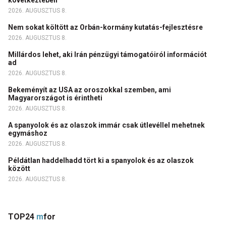
következtében
2026. AUGUSZTUS 8.
Nem sokat költött az Orbán-kormány kutatás-fejlesztésre
2026. AUGUSZTUS 8.
Millárdos lehet, aki Irán pénzügyi támogatóiról információt
ad
2026. AUGUSZTUS 8.
Bekeményít az USA az oroszokkal szemben, ami
Magyarországot is érintheti
2026. AUGUSZTUS 8.
A spanyolok és az olaszok immár csak útlevéllel mehetnek
egymáshoz
2026. AUGUSZTUS 8.
Példátlan haddelhadd tört ki a spanyolok és az olaszok
között
2026. AUGUSZTUS 8.
TOP24
m
for