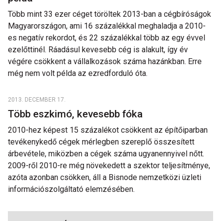
Több mint 33 ezer céget töröltek 2013-ban a cégbíróságok
Magyarországon, ami 16 százalékkal meghaladja a 2010-
es negatív rekordot, és 22 százalékkal több az egy évvel
ezelőttinél. Ráadásul kevesebb cég is alakult, így év
végére csökkent a vállalkozások száma hazánkban. Erre
még nem volt példa az ezredforduló óta.
2013. DECEMBER 17.
Több eszkimó, kevesebb fóka
2010-hez képest 15 százalékot csökkent az építőiparban
tevékenykedő cégek mérlegben szereplő összesített
árbevétele, miközben a cégek száma ugyanennyivel nőtt.
2009-ről 2010-re még növekedett a szektor teljesítménye,
azóta azonban csökken, áll a Bisnode nemzetközi üzleti
információszolgáltató elemzésében.