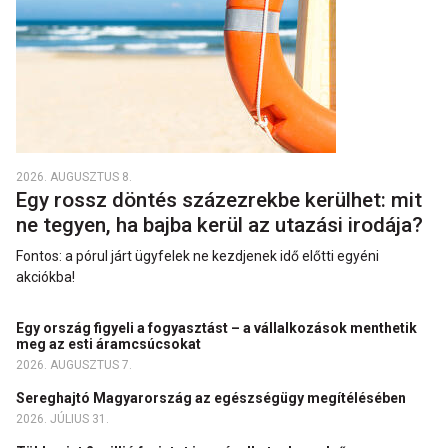
2026. AUGUSZTUS 8.
Egy rossz döntés százezrekbe kerülhet: mit
ne tegyen, ha bajba kerül az utazási irodája?
Fontos: a pórul járt ügyfelek ne kezdjenek idő előtti egyéni
akciókba!
Egy ország figyeli a fogyasztást – a vállalkozások menthetik
meg az esti áramcsúcsokat
2026. AUGUSZTUS 7.
Sereghajtó Magyarország az egészségügy megítélésében
2026. JÚLIUS 31.