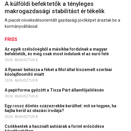
A külföldi befektetők a tényleges
makrogazdasági stabilitást értékelik
A piacok növekedésorientált gazdasági jövőképet áraztak be a
kormányváltással.
FRISS
Az egyik szélsőségből a másikba fordulnak a magyar
befektetők, és még csak most indulunk el az euró felé
2026. AUGUSZTUS 8.
A Ryanair behúzza a féket a Mol által kiszemelt szerbiai
kőolajfinomító miatt
2026. AUGUSZTUS 8.
A papírforma győzött a Tisza Párt államfőjelölésén
2026. AUGUSZTUS 8.
Egy rossz döntés százezrekbe kerülhet: mit ne tegyen, ha
bajba kerül az utazási irodája?
2026. AUGUSZTUS 8.
Csökkentek a használt autóárak a forint erősödése