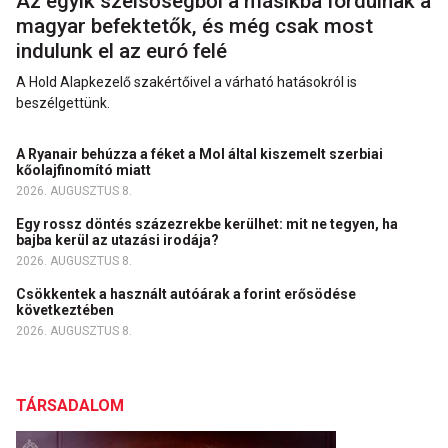
Az egyik szélsőségből a másikba fordulnak a
magyar befektetők, és még csak most
indulunk el az euró felé
A Hold Alapkezelő szakértőivel a várható hatásokról is
beszélgettünk.
A Ryanair behúzza a féket a Mol által kiszemelt szerbiai
kőolajfinomító miatt
2026. AUGUSZTUS 8.
Egy rossz döntés százezrekbe kerülhet: mit ne tegyen, ha
bajba kerül az utazási irodája?
2026. AUGUSZTUS 8.
Csökkentek a használt autóárak a forint erősödése
következtében
2026. AUGUSZTUS 8.
TÁRSADALOM