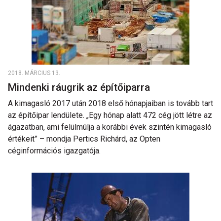
2018. MÁRCIUS 13.
Mindenki ráugrik az építőiparra
A kimagasló 2017 után 2018 első hónapjaiban is tovább tart
az építőipar lendülete. „Egy hónap alatt 472 cég jött létre az
ágazatban, ami felülmúlja a korábbi évek szintén kimagasló
értékeit” – mondja Pertics Richárd, az Opten
céginformációs igazgatója.