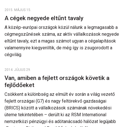
2015. MÁJUS 15.
A cégek negyede eltűnt tavaly
A közép-európai országok közül nálunk a legmagasabb a
cégmegszűnések száma, az aktív vállalkozások negyede
eltűnt tavaly, ezt a magas számot ugyan a cégalapítások
valamennyire kiegyenlítik, de még így is zsugorodott a
cégvilág.
2014. JÚLIUS 29.
Van, amiben a fejlett országok követik a
fejlődőeket
Csökkent a különbség az elmúlt év során a világ vezető
fejlett országai (G7) és nagy feltörekvő gazdaságai
(BRICS) között a vállalkozások számának növekedési
üteme tekintetében – derült ki az RSM International
nemzetközi pénzügyi és adótanácsadó hálózat legújabb