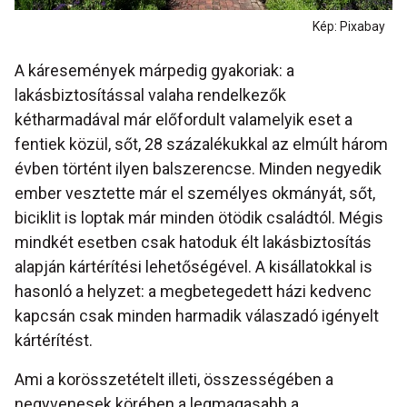
Kép: Pixabay
A káresemények márpedig gyakoriak: a
lakásbiztosítással valaha rendelkezők
kétharmadával már előfordult valamelyik eset a
fentiek közül, sőt, 28 százalékukkal az elmúlt három
évben történt ilyen balszerencse. Minden negyedik
ember vesztette már el személyes okmányát, sőt,
biciklit is loptak már minden ötödik családtól. Mégis
mindkét esetben csak hatoduk élt lakásbiztosítás
alapján kártérítési lehetőségével. A kisállatokkal is
hasonló a helyzet: a megbetegedett házi kedvenc
kapcsán csak minden harmadik válaszadó igényelt
kártérítést.
Ami a korösszetételt illeti, összességében a
negyvenesek körében a legmagasabb a