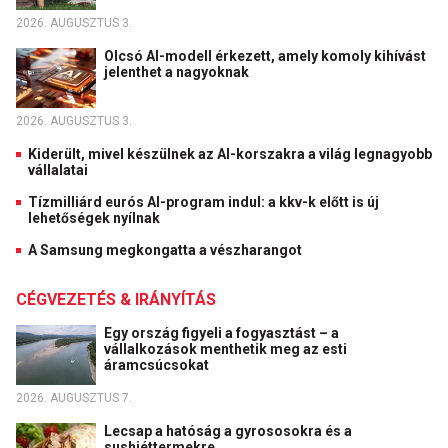
2026. AUGUSZTUS 3.
Olcsó AI-modell érkezett, amely komoly kihívást
jelenthet a nagyoknak
2026. AUGUSZTUS 3.
Kiderült, mivel készülnek az AI-korszakra a világ legnagyobb
vállalatai
Tízmilliárd eurós AI-program indul: a kkv-k előtt is új
lehetőségek nyílnak
A Samsung megkongatta a vészharangot
CÉGVEZETÉS & IRÁNYÍTÁS
Egy ország figyeli a fogyasztást – a
vállalkozások menthetik meg az esti
áramcsúcsokat
2026. AUGUSZTUS 7.
Lecsap a hatóság a gyrososokra és a
sushiéttermekre