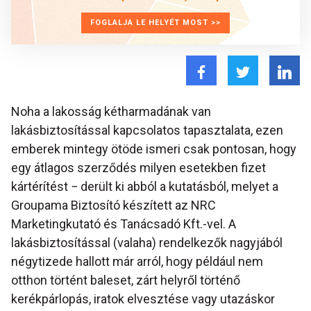
FOGLALJA LE HELYÉT MOST >>
Noha a lakosság kétharmadának van
lakásbiztosítással kapcsolatos tapasztalata, ezen
emberek mintegy ötöde ismeri csak pontosan, hogy
egy átlagos szerződés milyen esetekben fizet
kártérítést − derült ki abból a kutatásból, melyet a
Groupama Biztosító készített az NRC
Marketingkutató és Tanácsadó Kft.-vel. A
lakásbiztosítással (valaha) rendelkezők nagyjából
négytizede hallott már arról, hogy például nem
otthon történt baleset, zárt helyről történő
kerékpárlopás, iratok elvesztése vagy utazáskor