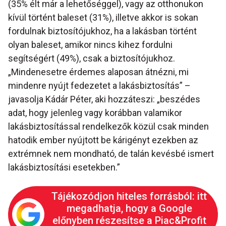
(35% élt már a lehetőséggel), vagy az otthonukon
kívül történt baleset (31%), illetve akkor is sokan
fordulnak biztosítójukhoz, ha a lakásban történt
olyan baleset, amikor nincs kihez fordulni
segítségért (49%), csak a biztosítójukhoz.
„Mindenesetre érdemes alaposan átnézni, mi
mindenre nyújt fedezetet a lakásbiztosítás” –
javasolja Kádár Péter, aki hozzáteszi: „beszédes
adat, hogy jelenleg vagy korábban valamikor
lakásbiztosítással rendelkezők közül csak minden
hatodik ember nyújtott be kárigényt ezekben az
extrémnek nem mondható, de talán kevésbé ismert
lakásbiztosítási esetekben.”
Tájékozódjon hiteles forrásból: itt
megadhatja, hogy a Google
előnyben részesítse a Piac&Profit