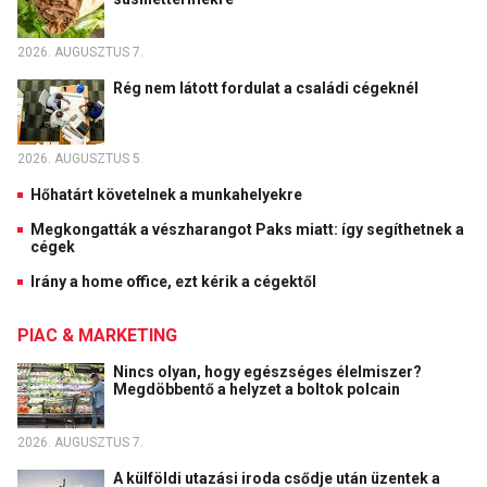
2026. AUGUSZTUS 7.
Rég nem látott fordulat a családi cégeknél
2026. AUGUSZTUS 5.
Hőhatárt követelnek a munkahelyekre
Megkongatták a vészharangot Paks miatt: így segíthetnek a
cégek
Irány a home office, ezt kérik a cégektől
PIAC & MARKETING
Nincs olyan, hogy egészséges élelmiszer?
Megdöbbentő a helyzet a boltok polcain
2026. AUGUSZTUS 7.
A külföldi utazási iroda csődje után üzentek a