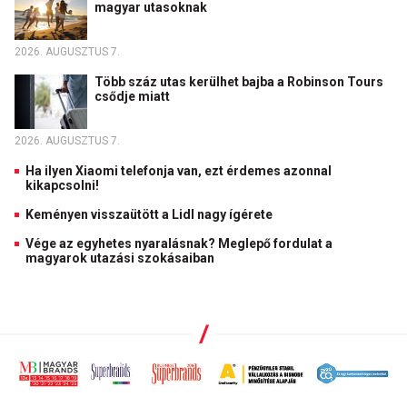
magyar utasoknak
2026. AUGUSZTUS 7.
Több száz utas kerülhet bajba a Robinson Tours
csődje miatt
2026. AUGUSZTUS 7.
Ha ilyen Xiaomi telefonja van, ezt érdemes azonnal
kikapcsolni!
Keményen visszaütött a Lidl nagy ígérete
Vége az egyhetes nyaralásnak? Meglepő fordulat a
magyarok utazási szokásaiban