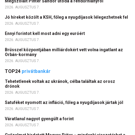
Megszólalt Pintér Sándor utóda a rendőrhiányról
2026. AUGUSZTUS 7.
Jó híreket közölt a KSH, főleg a nyugdíjasok lélegezhetnek fel
2026. AUGUSZTUS 7.
Ennyi forintot kell most adni egy euróért
2026. AUGUSZTUS 7.
Brüsszel központjában milliárdokért vett volna ingatlant az
Orbán-kormány
2026. AUGUSZTUS 7.
TOP24
privátbankár
Tehetetlenek voltak az ukránok, célba találtak az orosz
drónok
2026. AUGUSZTUS 7.
Satuféket nyomott az infláció, főleg a nyugdíjasok jártak jól
2026. AUGUSZTUS 7.
Váratlanul nagyot gyengült a forint
2026. AUGUSZTUS 7.