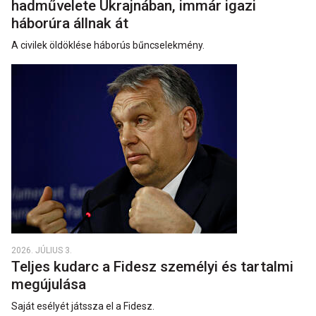
hadművelete Ukrajnában, immár igazi
háborúra állnak át
A civilek öldöklése háborús bűncselekmény.
2026. JÚLIUS 3.
Teljes kudarc a Fidesz személyi és tartalmi
megújulása
Saját esélyét játssza el a Fidesz.