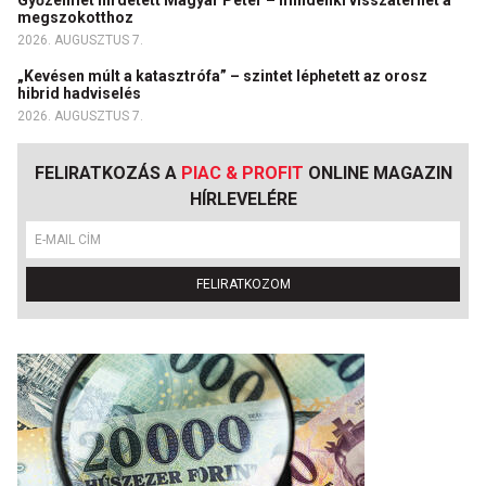
Győzelmet hirdetett Magyar Péter – mindenki visszatérhet a
megszokotthoz
2026. AUGUSZTUS 7.
„Kevésen múlt a katasztrófa” – szintet léphetett az orosz
hibrid hadviselés
2026. AUGUSZTUS 7.
FELIRATKOZÁS A
PIAC & PROFIT
ONLINE MAGAZIN
HÍRLEVELÉRE
FELIRATKOZOM