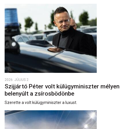
2026. JÚLIUS 2.
Szijjártó Péter volt külügyminiszter mélyen
belenyúlt a zsírosbödönbe
Szerette a volt külügyminiszter a luxust.