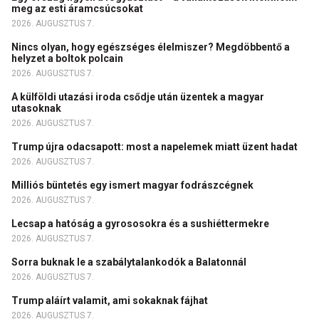
meg az esti áramcsúcsokat
2026. AUGUSZTUS 7.
Nincs olyan, hogy egészséges élelmiszer? Megdöbbentő a
helyzet a boltok polcain
2026. AUGUSZTUS 7.
A külföldi utazási iroda csődje után üzentek a magyar
utasoknak
2026. AUGUSZTUS 7.
Trump újra odacsapott: most a napelemek miatt üzent hadat
2026. AUGUSZTUS 7.
Milliós büntetés egy ismert magyar fodrászcégnek
2026. AUGUSZTUS 7.
Lecsap a hatóság a gyrososokra és a sushiéttermekre
2026. AUGUSZTUS 7.
Sorra buknak le a szabálytalankodók a Balatonnál
2026. AUGUSZTUS 7.
Trump aláírt valamit, ami sokaknak fájhat
2026. AUGUSZTUS 7.