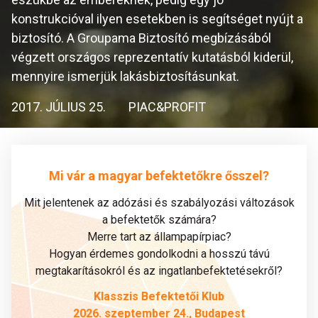
konstrukcióval ilyen esetekben is segítséget nyújt a
biztosító. A Groupama Biztosító megbízásából
végzett országos reprezentatív kutatásból kiderül,
mennyire ismerjük lakásbiztosításunkat.
2017. JÚLIUS 25.
PIAC&PROFIT
Mi vár a magyar befektetőkre ősszel?
Mit jelentenek az adózási és szabályozási változások
a befektetők számára?
Merre tart az állampapírpiac?
Hogyan érdemes gondolkodni a hosszú távú
megtakarításokról és az ingatlanbefektetésekről?
Klasszis Befektetői Klub
2026. szeptember 24., Budapest