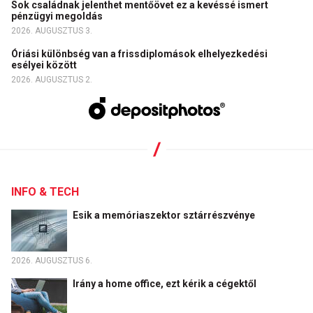
Sok családnak jelenthet mentőövet ez a kevéssé ismert
pénzügyi megoldás
2026. AUGUSZTUS 3.
Óriási különbség van a frissdiplomások elhelyezkedési
esélyei között
2026. AUGUSZTUS 2.
INFO & TECH
Esik a memóriaszektor sztárrészvénye
2026. AUGUSZTUS 6.
Irány a home office, ezt kérik a cégektől