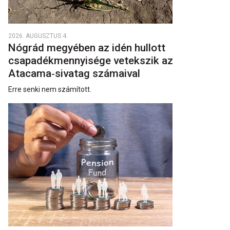
2026. AUGUSZTUS 4.
Nógrád megyében az idén hullott
csapadékmennyisége vetekszik az
Atacama‑sivatag számaival
Erre senki nem számított.