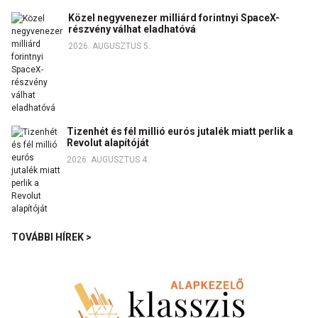
Közel negyvenezer milliárd forintnyi SpaceX-
részvény válhat eladhatóvá
2026. AUGUSZTUS 5.
Tizenhét és fél millió eurós jutalék miatt perlik a
Revolut alapítóját
2026. AUGUSZTUS 4.
TOVÁBBI HÍREK >