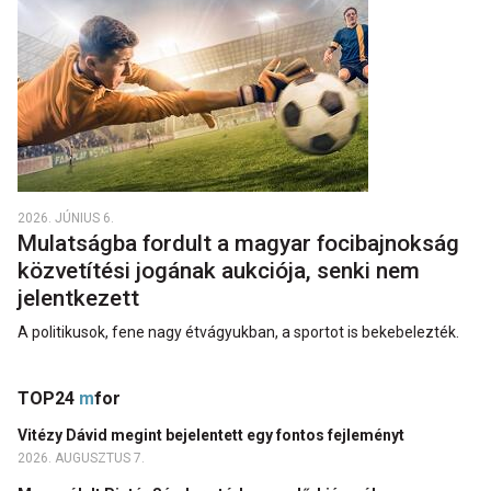
2026. JÚNIUS 6.
Mulatságba fordult a magyar focibajnokság
közvetítési jogának aukciója, senki nem
jelentkezett
A politikusok, fene nagy étvágyukban, a sportot is bekebelezték.
TOP24
m
for
Vitézy Dávid megint bejelentett egy fontos fejleményt
2026. AUGUSZTUS 7.