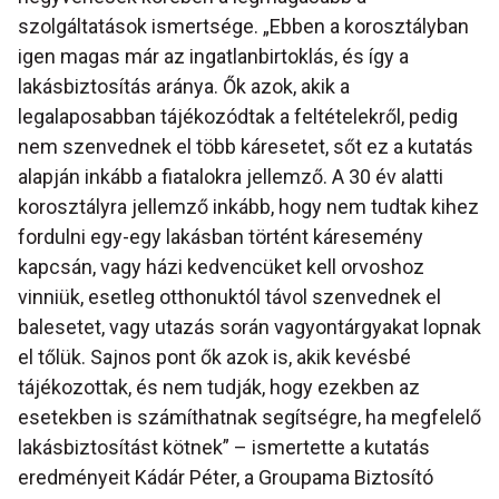
szolgáltatások ismertsége. „Ebben a korosztályban
igen magas már az ingatlanbirtoklás, és így a
lakásbiztosítás aránya. Ők azok, akik a
legalaposabban tájékozódtak a feltételekről, pedig
nem szenvednek el több káresetet, sőt ez a kutatás
alapján inkább a fiatalokra jellemző. A 30 év alatti
korosztályra jellemző inkább, hogy nem tudtak kihez
fordulni egy-egy lakásban történt káresemény
kapcsán, vagy házi kedvencüket kell orvoshoz
vinniük, esetleg otthonuktól távol szenvednek el
balesetet, vagy utazás során vagyontárgyakat lopnak
el tőlük. Sajnos pont ők azok is, akik kevésbé
tájékozottak, és nem tudják, hogy ezekben az
esetekben is számíthatnak segítségre, ha megfelelő
lakásbiztosítást kötnek” – ismertette a kutatás
eredményeit Kádár Péter, a Groupama Biztosító