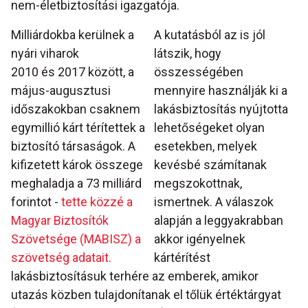
nem-életbiztosítási igazgatója.
Milliárdokba kerülnek a
A kutatásból az is jól
nyári viharok
látszik, hogy
2010 és 2017 között, a
összességében
május-augusztusi
mennyire használják ki a
időszakokban csaknem
lakásbiztosítás nyújtotta
egymillió kárt térítettek a
lehetőségeket olyan
biztosító társaságok. A
esetekben, melyek
kifizetett károk összege
kevésbé számítanak
meghaladja a 73 milliárd
megszokottnak,
forintot -
tette közzé a
ismertnek. A válaszok
Magyar Biztosítók
alapján a leggyakrabban
Szövetsége (MABISZ) a
akkor igényelnek
szövetség adatait.
kártérítést
lakásbiztosításuk terhére az emberek, amikor
utazás közben tulajdonítanak el tőlük értéktárgyat