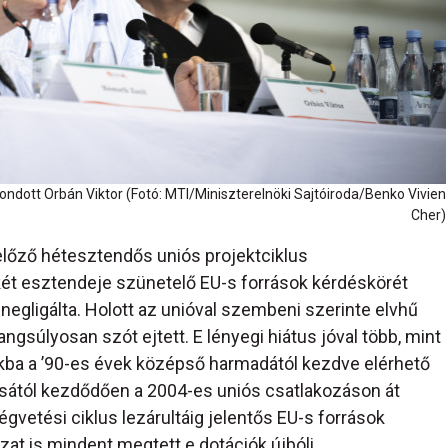
ndott Orbán Viktor (Fotó: MTI/Miniszterelnöki Sajtóiroda/Benko Vivien
Cher)
előző hétesztendős uniós projektciklus
ét esztendeje szünetelő EU-s források kérdéskörét
gligálta. Holott az unióval szembeni szerinte elvhű
ngsúlyosan szót ejtett. E lényegi hiátus jóval több, mint
nkba a ’90-es évek középső harmadától kezdve elérhető
tásától kezdődően a 2004-es uniós csatlakozáson át
vetési ciklus lezárultáig jelentős EU-s források
at is mindent megtett e dotációk újbóli