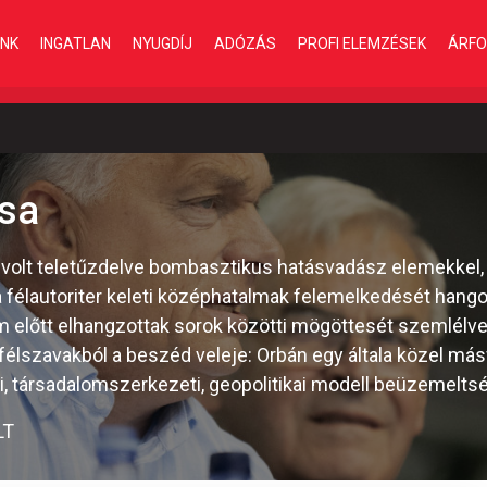
INK
INGATLAN
NYUGDÍJ
ADÓZÁS
PROFI ELEMZÉSEK
ÁRFO
ása
volt teletűzdelve bombasztikus hatásvadász elemekkel, 
 a félautoriter keleti középhatalmak felemelkedését hango
 előtt elhangzottak sorok közötti mögöttesét szemlélv
 félszavakból a beszéd veleje: Orbán egy általa közel más
, társadalomszerkezeti, geopolitikai modell beüzemeltség
LT