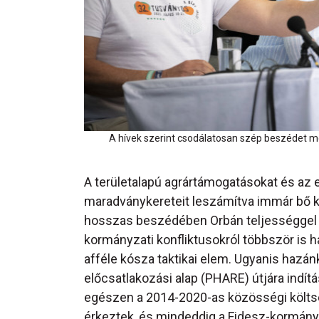
A hívek szerint csodálatosan szép beszédet mo
A területalapú agrártámogatásokat és az 
maradványkereteit leszámítva immár bő k
hosszas beszédében Orbán teljességgel ne
kormányzati konfliktusokról többször is ha
afféle kósza taktikai elem. Ugyanis hazá
előcsatlakozási alap (PHARE) útjára indí
egészen a 2014-2020-as közösségi költség
érkeztek, és mindeddig a Fidesz-kormányz