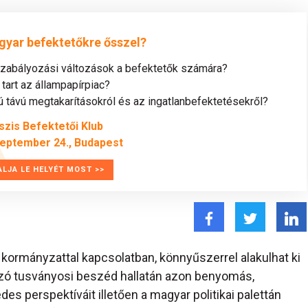
gyar befektetőkre ősszel?
szabályozási változások a befektetők számára?
tart az állampapírpiac?
távú megtakarításokról és az ingatlanbefektetésekről?
szis Befektetői Klub
zeptember 24., Budapest
ALJA LE HELYÉT MOST >>
ó kormányzattal kapcsolatban, könnyűszerrel alakulhat ki
zó tusványosi beszéd hallatán azon benyomás,
es perspektíváit illetően a magyar politikai palettán