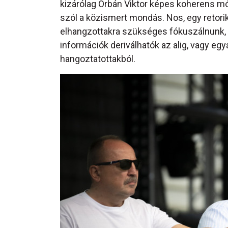
kizárólag Orbán Viktor képes koherens mó
szól a közismert mondás. Nos, egy retori
elhangzottakra szükséges fókuszálnunk, h
információk deriválhatók az alig, vagy eg
hangoztatottakból.