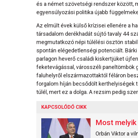
és a német szövetségi rendszer között, 
egyensúlyozási politika újabb függelmeket
Az elmúlt évek külső krízisei ellenére a h
társadalom derékhadát sújtó tavaly 44 s
megmutatkozó népi túlélési ösztön stabili
spontán elégedetlenségi potenciált. Bárki
parlagon heverő családi kiskertjüket újfen
feketevágással, városszéli paneltömbök
faluhelyről elszármazottaktól féláron bes
forgalom híján becsődölt kerthelyiségek
túlél, mert ez a dolga. A rezsim pedig sze
KAPCSOLÓDÓ CIKK
Most melyik 
Orbán Viktor a vi