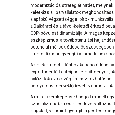
modernizációs stratégiát hirdet, melynek
kelet-ázsiai iparvállalatok meghonosítása
alapfokú végzettséggel bíró - munkavállaló
a Balkánról és a távol-keletről érkező be
GDP-bővülést dinamizálja. A magas képzet
eszképizmus, a továbbtanulási hajlandós
potenciál mérséklődése összességében erő
automatikusan gyengíti a társadalom spon
Az elektro-mobilitáshoz kapcsolódóan ha
exportorientált autóipari létesítmények, 
hálózatok az ország finanszírozhatósága 
bérnyomás mérséklődését is garantálják.
A mára üzemképessé hangolt modell ugyan
szocializmusban és a rendszerváltozást 
alapokat, valamint gyengíti a perifériame