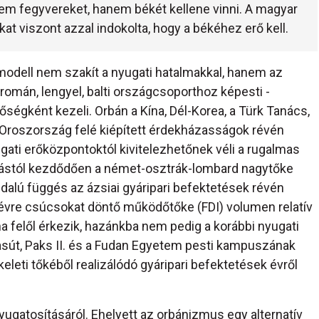
em fegyvereket, hanem békét kellene vinni. A magyar
at viszont azzal indokolta, hogy a békéhez erő kell.
modell nem szakít a nyugati hatalmakkal, hanem az
 román, lengyel, balti országcsoporthoz képesti -
tőségként kezeli. Orbán a Kína, Dél-Korea, a Türk Tanács,
t Oroszország felé kiépített érdekházasságok révén
gati erőközpontoktól kivitelezhetőnek véli a rugalmas
ozástól kezdődően a német-osztrák-lombard nagytőke
dalú függés az ázsiai gyáripari befektetések révén
l évre csúcsokat döntő működőtőke (FDI) volumen relatív
 felől érkezik, hazánkba nem pedig a korábbi nyugati
asút, Paks II. és a Fudan Egyetem pesti kampuszának
eleti tőkéből realizálódó gyáripari befektetések évről
yugatosításáról. Ehelyett az orbánizmus egy alternatív