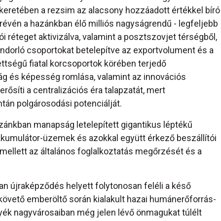
 keretében a rezsim az alacsony hozzáadott értékkel bíró
 révén a hazánkban élő milliós nagyságrendű - legfeljebb
i réteget aktivizálva, valamint a posztszovjet térségből,
vándorló csoportokat betelepítve az exportvolument és a
tségű fiatal korcsoportok körében terjedő
ág és képesség romlása, valamint az innovációs
síti a centralizációs éra talapzatát, mert
tán polgárosodási potenciálját.
zánkban manapság letelepített gigantikus léptékű
akkumulátor-üzemek és azokkal együtt érkező beszállítói
mellett az általános foglalkoztatás megőrzését és a
 újraképződés helyett folytonosan feléli a késő
követő emberöltő során kialakult hazai humánerőforrás-
gyék nagyvárosaiban még jelen lévő önmagukat túlélt