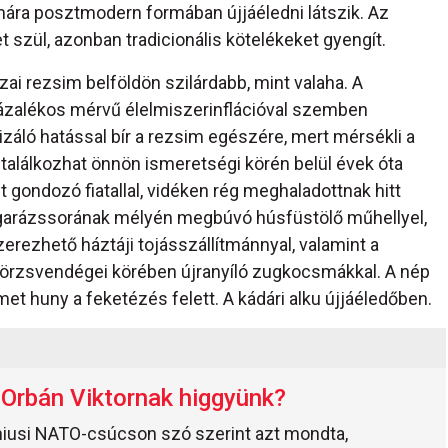
mára posztmodern formában újjáéledni látszik. Az
 szül, azonban tradicionális kötelékeket gyengít.
azai rezsim belföldön szilárdabb, mint valaha. A
zázalékos mérvű élelmiszerinflációval szemben
záló hatással bír a rezsim egészére, mert mérsékli a
 találkozhat önnön ismeretségi körén belül évek óta
t gondozó fiatallal, vidéken rég meghaladottnak hitt
 garázssorának mélyén megbúvó húsfüstölő műhellyel,
zerezhető háztáji tojásszállítmánnyal, valamint a
 törzsvendégei körében újranyíló zugkocsmákkal. A nép
met huny a feketézés felett. A kádári alku újjáéledőben.
Orbán Viktornak higgyünk?
lniusi NATO-csúcson szó szerint azt mondta,