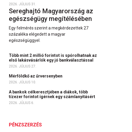
2026. JÚLIUS 31.
Sereghajtó Magyarország az
egészségügy megítélésében
Egy felmérés szerint a megkérdezettek 27
százaléka elégedett a magyar
egészségüggyel.
Több mint 2 millió forintot is spórolhatnak az
első lakásvásárlók egy jó bankválasztással
2026. JÚLIUS 27.
Mérföldkő az űrversenyben
2026. JÚLIUS 10.
A bankok célkeresztjében a diákok, több
tízezer forintot ígérnek egy számlanyitásért
2026. JÚLIUS 6.
PÉNZSZERZÉS