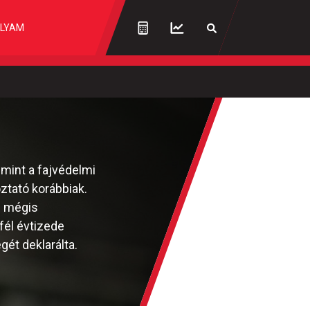
LYAM
mint a fajvédelmi
ztató korábbiak.
e mégis
fél évtizede
ét deklarálta.