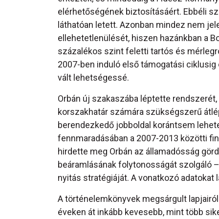
elérhetőségének biztosításáért. Ebbéli sz
láthatóan letett. Azonban mindez nem jel
ellehetetlenülését, hiszen hazánkban a B
százalékos szint feletti tartós és mérle
2007-ben induló első támogatási ciklusig
vált lehetségessé.
Orbán új szakaszába léptette rendszerét, 
korszakhatár számára szükségszerű átlépé
berendezkedő jobboldal korántsem lehetet
fennmaradásában a 2007-2013 közötti fina
hirdette meg Orbán az államadósság görd
beáramlásának folytonosságát szolgáló –
nyitás stratégiáját. A vonatkozó adatokat 
A történelemkönyvek megsárgult lapjairól 
éveken át inkább kevesebb, mint több sik