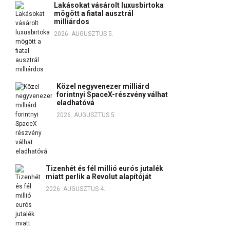
Lakásokat vásárolt luxusbirtoka
mögött a fiatal ausztrál
milliárdos
2026. AUGUSZTUS 5.
Közel negyvenezer milliárd
forintnyi SpaceX-részvény válhat
eladhatóvá
2026. AUGUSZTUS 5.
Tizenhét és fél millió eurós jutalék
miatt perlik a Revolut alapítóját
2026. AUGUSZTUS 4.