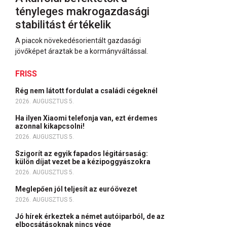
tényleges makrogazdasági
stabilitást értékelik
A piacok növekedésorientált gazdasági
jövőképet áraztak be a kormányváltással.
FRISS
Rég nem látott fordulat a családi cégeknél
2026. AUGUSZTUS 5.
Ha ilyen Xiaomi telefonja van, ezt érdemes
azonnal kikapcsolni!
2026. AUGUSZTUS 5.
Szigorít az egyik fapados légitársaság:
külön díjat vezet be a kézipoggyászokra
2026. AUGUSZTUS 5.
Meglepően jól teljesít az euróövezet
2026. AUGUSZTUS 5.
Jó hírek érkeztek a német autóiparból, de az
elbocsátásoknak nincs vége