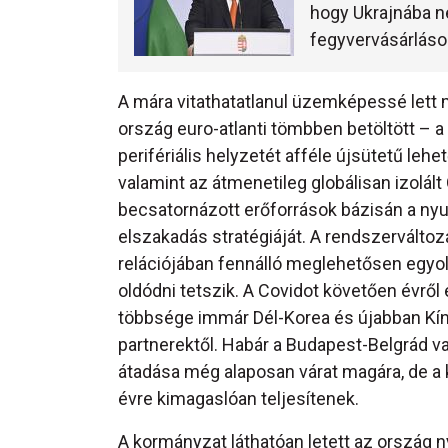
hogy Ukrajnába n
fegyvervásárlások
A mára vitathatatlanul üzemképessé lett 
ország euro-atlanti tömbben betöltött – a
perifériális helyzetét afféle újsütetű lehe
valamint az átmenetileg globálisan izolál
becsatornázott erőforrások bázisán a nyu
elszakadás stratégiáját. A rendszervált
relációjában fennálló meglehetősen egyol
oldódni tetszik. A Covidot követően évrő
többsége immár Dél-Korea és újabban Kína
partnerektől. Habár a Budapest-Belgrád v
átadása még alaposan várat magára, de a k
évre kimagaslóan teljesítenek.
A kormányzat láthatóan letett az ország n