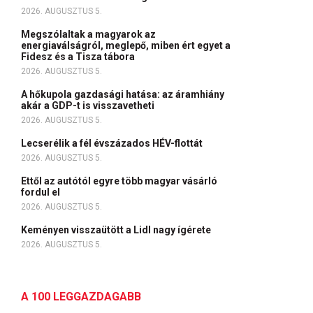
2026. AUGUSZTUS 5.
Megszólaltak a magyarok az
energiaválságról, meglepő, miben ért egyet a
Fidesz és a Tisza tábora
2026. AUGUSZTUS 5.
A hőkupola gazdasági hatása: az áramhiány
akár a GDP-t is visszavetheti
2026. AUGUSZTUS 5.
Lecserélik a fél évszázados HÉV-flottát
2026. AUGUSZTUS 5.
Ettől az autótól egyre több magyar vásárló
fordul el
2026. AUGUSZTUS 5.
Keményen visszaütött a Lidl nagy ígérete
2026. AUGUSZTUS 5.
A 100 LEGGAZDAGABB