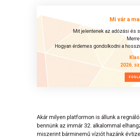
Mi vár a ma
Mit jelentenek az adózási és 
Merre 
Hogyan érdemes gondolkodni a hosszú 
Klas
2026. s
FOGL
Akár milyen platformon is állunk a regnál
bennünk az immár 32. alkalommal elhang
miszerint bárminemű víziót hazánk évtized