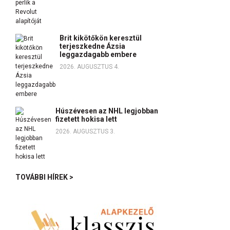
Brit kikötőkön keresztül
terjeszkedne Ázsia
leggazdagabb embere
2026. AUGUSZTUS 4.
Húszévesen az NHL legjobban
fizetett hokisa lett
2026. AUGUSZTUS 3.
TOVÁBBI HÍREK >