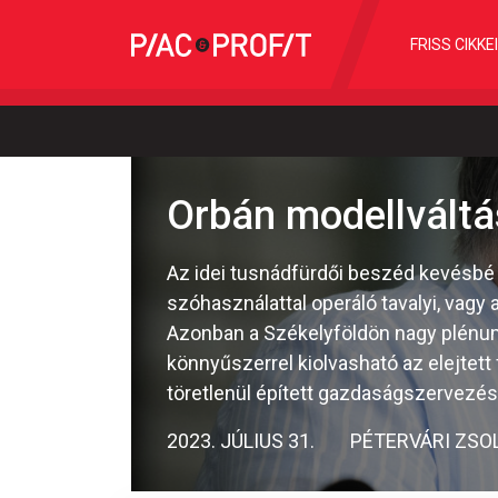
FRISS CIKKE
Orbán modellvált
Az idei tusnádfürdői beszéd kevésbé 
szóhasználattal operáló tavalyi, vagy
Azonban a Székelyföldön nagy plénum
könnyűszerrel kiolvasható az elejtett
töretlenül épített gazdaságszervezési
2023. JÚLIUS 31.
PÉTERVÁRI ZSO