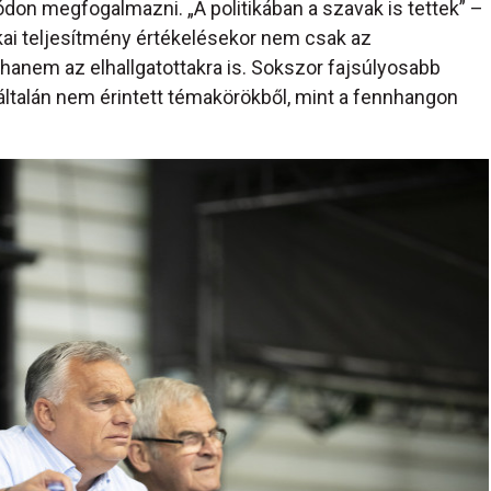
don megfogalmazni. „A politikában a szavak is tettek” –
kai teljesítmény értékelésekor nem csak az
anem az elhallgatottakra is. Sokszor fajsúlyosabb
yáltalán nem érintett témakörökből, mint a fennhangon