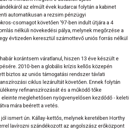
ándékáról az elmúlt évek kudarcai folytán a kabinet
enti automatikusan a rezsim pénzügyi
okros-csomagot követően ’97-ben indult útjára a 4
gromlás nélküli növekedési pálya, melynek megőrzése a
 egy évtizeden keresztül számottevő uniós forrás nélkül
habár korántsem váratlanul, hiszen 13 éve készült e
sére. 2010-ben a globális krízis kellős közepén
t biztos az uniós támogatási rendszer távlati
nszírozási ciklus lezárultát követően. Ennek folytán
ülékeny refinanszírozását és a működő tőke
 eleinte meglehetősen nyögvenyelősen kezdődő - keleti
látva mára beérett a vetés.
jól ismert ún. Kállay-kettős, melynek keretében Horthy
errel lavírozni szándékozott az angolszász erőközpont