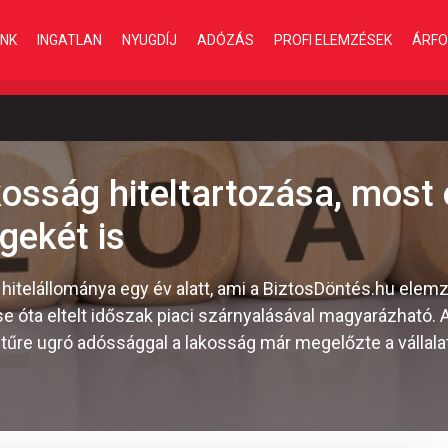
INK
INGATLAN
NYUGDÍJ
ADÓZÁS
PROFI ELEMZÉSEK
ÁRFO
akosság hiteltartozása, most
gekét is
hitelállománya egy év alatt, ami a BiztosDöntés.hu elem
e óta eltelt időszak piaci szárnyalásával magyarázható. 
tűre ugró adóssággal a lakosság már megelőzte a vállalat