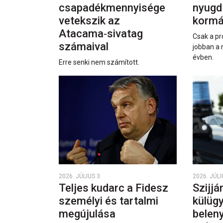
csapadékmennyisége
nyugd
vetekszik az
kormá
Atacama‑sivatag
Csak a pr
számaival
jobban a 
évben.
Erre senki nem számított.
2026. JÚLIUS 3.
2026. JÚLI
Teljes kudarc a Fidesz
Szijjá
személyi és tartalmi
külüg
megújulása
beleny