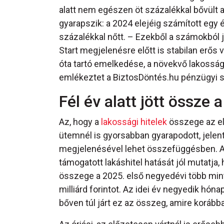
alatt nem egészen öt százalékkal bővült 
gyarapszik: a 2024 elejéig számított egy 
százalékkal nőtt. – Ezekből a számokból jó
Start megjelenésre előtt is stabilan erős v
óta tartó emelkedése, a növekvő lakosság
emlékeztet a BiztosDöntés.hu pénzügyi sz
Fél év alatt jött össze
Az, hogy a
lakossági hitelek
összege az el
ütemnél is gyorsabban gyarapodott, jelen
megjelenésével lehet összefüggésben. A l
támogatott lakáshitel hatását jól mutatja
összege a 2025. első negyedévi több mint 
milliárd forintot. Az idei év negyedik hóna
bőven túl járt ez az összeg, amire korább