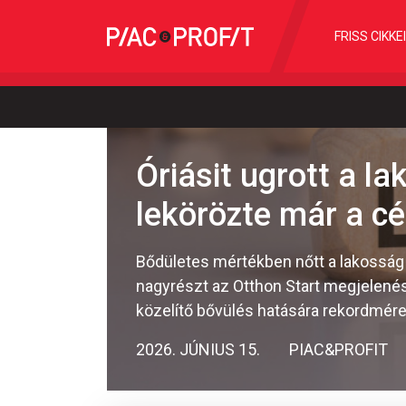
FRISS CIKKE
Óriásit ugrott a l
lekörözte már a cé
Bődületes mértékben nőtt a lakosság 
nagyrészt az Otthon Start megjelenés
közelítő bővülés hatására rekordmére
2026. JÚNIUS 15.
PIAC&PROFIT