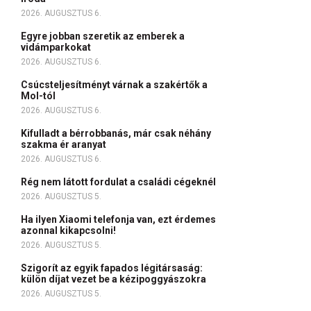
2026. AUGUSZTUS 6.
Egyre jobban szeretik az emberek a
vidámparkokat
2026. AUGUSZTUS 6.
Csúcsteljesítményt várnak a szakértők a
Mol-tól
2026. AUGUSZTUS 6.
Kifulladt a bérrobbanás, már csak néhány
szakma ér aranyat
2026. AUGUSZTUS 6.
Rég nem látott fordulat a családi cégeknél
2026. AUGUSZTUS 5.
Ha ilyen Xiaomi telefonja van, ezt érdemes
azonnal kikapcsolni!
2026. AUGUSZTUS 5.
Szigorít az egyik fapados légitársaság:
külön díjat vezet be a kézipoggyászokra
2026. AUGUSZTUS 5.