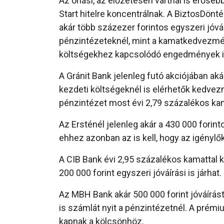
Az óriási, az előzetesen vártnál is erős
Start hitelre koncentrálnak. A BiztosDönt
akár több százezer forintos egyszeri jóvá
pénzintézeteknél, mint a kamatkedvezmén
költségekhez kapcsolódó engedmények i
A Gránit Bank jelenleg futó akciójában akár
kezdeti költségeknél is elérhetők kedve
pénzintézet most évi 2,79 százalékos kama
Az Ersténél jelenleg akár a 430 000 forinto
ehhez azonban az is kell, hogy az igénylő
A CIB Bank évi 2,95 százalékos kamattal 
200 000 forint egyszeri jóváírási is járhat.
Az MBH Bank akár 500 000 forint jóváírást 
is számlát nyit a pénzintézetnél. A prém
kapnak a kölcsönhöz.