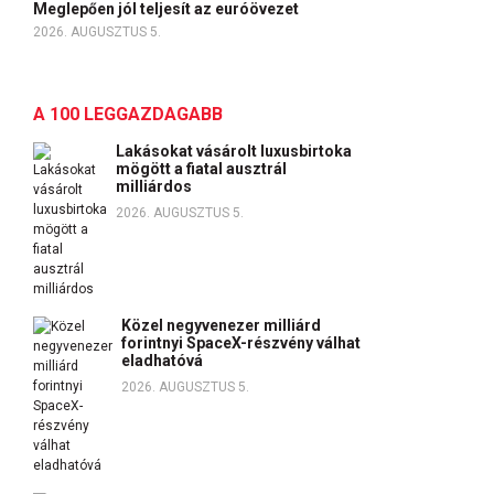
Meglepően jól teljesít az euróövezet
2026. AUGUSZTUS 5.
A 100 LEGGAZDAGABB
Lakásokat vásárolt luxusbirtoka
mögött a fiatal ausztrál
milliárdos
2026. AUGUSZTUS 5.
Közel negyvenezer milliárd
forintnyi SpaceX-részvény válhat
eladhatóvá
2026. AUGUSZTUS 5.