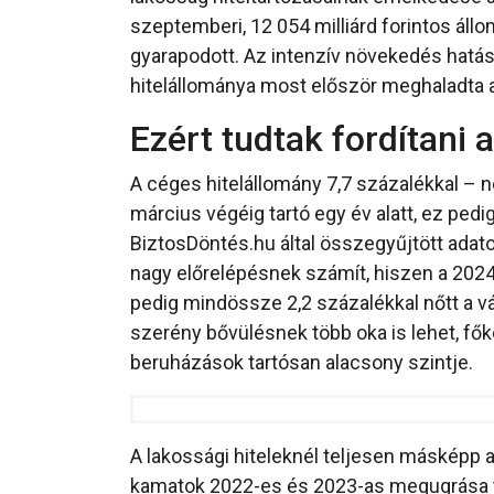
szeptemberi, 12 054 milliárd forintos ál
gyarapodott. Az intenzív növekedés hatásá
hitelállománya most először meghaladta a
Ezért tudtak fordítani a
A céges hitelállomány 7,7 százalékkal – n
március végéig tartó egy év alatt, ez pedi
BiztosDöntés.hu által összegyűjtött adat
nagy előrelépésnek számít, hiszen a 2024 
pedig mindössze 2,2 százalékkal nőtt a vá
szerény bővülésnek több oka is lehet, fők
beruházások tartósan alacsony szintje.
A lakossági hiteleknél teljesen másképp al
kamatok 2022-es és 2023-as megugrása tu