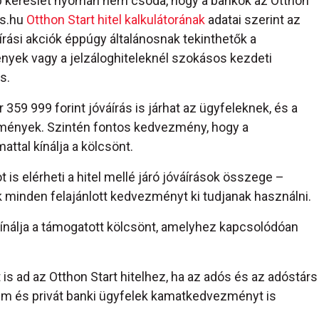
ebb kereslet nyomán nem csoda, hogy a bankok az Otthon
és.hu
Otthon Start hitel kalkulátorának
adatai szerint az
írási akciók éppúgy általánosnak tekinthetők a
yek vagy a jelzáloghiteleknél szokásos kezdeti
s.
 359 999 forint jóváírás is járhat az ügyfeleknek, és a
zmények. Szintén fontos kedvezmény, hogy a
ttal kínálja a kölcsönt.
t is elérheti a hitel mellé járó jóváírások összege –
k minden felajánlott kedvezményt ki tudjanak használni.
kínálja a támogatott kölcsönt, amelyhez kapcsolódóan
is ad az Otthon Start hitelhez, ha az adós és az adóstárs
ium és privát banki ügyfelek kamatkedvezményt is