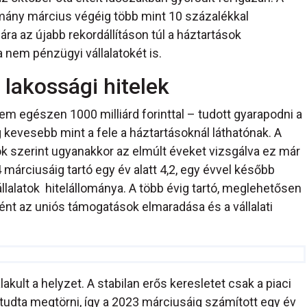
lomány március végéig több mint 10 százalékkal
ra az újabb rekordállításon túl a háztartások
 nem pénzügyi vállalatokét is.
 lakossági hitelek
em egészen 1000 milliárd forinttal – tudott gyarapodni a
g kevesebb mint a fele a háztartásoknál láthatónak. A
ok szerint ugyanakkor az elmúlt éveket vizsgálva ez már
márciusáig tartó egy év alatt 4,2, egy évvel később
llalatok hitelállománya. A több évig tartó, meglehetősen
ént az uniós támogatások elmaradása és a vállalati
akult a helyzet. A stabilan erős keresletet csak a piaci
dta megtörni, így a 2023 márciusáig számított egy év