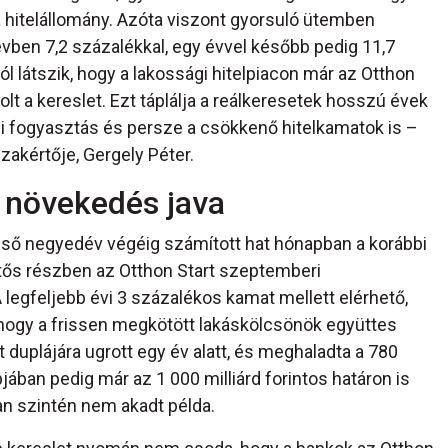
a hitelállomány. Azóta viszont gyorsuló ütemben
évben 7,2 százalékkal, egy évvel később pedig 11,7
l látszik, hogy a lakossági hitelpiacon már az Otthon
olt a kereslet. Ezt táplálja a reálkeresetek hosszú évek
i fogyasztás és persze a csökkenő hitelkamatok is –
akértője, Gergely Péter.
 a növekedés java
ső negyedév végéig számított hat hónapban a korábbi
tős részben az Otthon Start szeptemberi
egfeljebb évi 3 százalékos kamat mellett elérhető,
, hogy a frissen megkötött lakáskölcsönök együttes
duplájára ugrott egy év alatt, és meghaladta a 780
pjában pedig már az 1 000 milliárd forintos határon is
an szintén nem akadt példa.