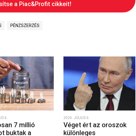
ítse a Piac&Profit cikkeit!
S
PÉNZSZERZÉS
US 6.
2026. JÚLIUS 6.
san 7 millió
Véget ért az oroszok
ot buktak a
különleges