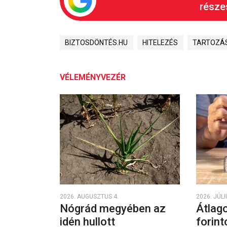
részes
BIZTOSDÖNTÉS.HU
HITELEZÉS
TARTOZÁ
VÉLEMÉNYVEZÉR
2026. AUGUSZTUS 4.
2026. JÚLI
Nógrád megyében az
Átlago
idén hullott
forint