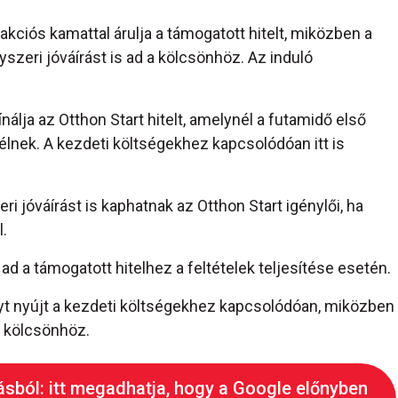
kciós kamattal árulja a támogatott hitelt, miközben a
yszeri jóváírást is ad a kölcsönhöz. Az induló
álja az Otthon Start hitelt, amelynél a futamidő első
élnek. A kezdeti költségekhez kapcsolódóan itt is
i jóváírást is kaphatnak az Otthon Start igénylői, ha
.
 ad a támogatott hitelhez a feltételek teljesítése esetén.
t nyújt a kezdeti költségekhez kapcsolódóan, miközben
 a kölcsönhöz.
ásból: itt megadhatja, hogy a Google előnyben