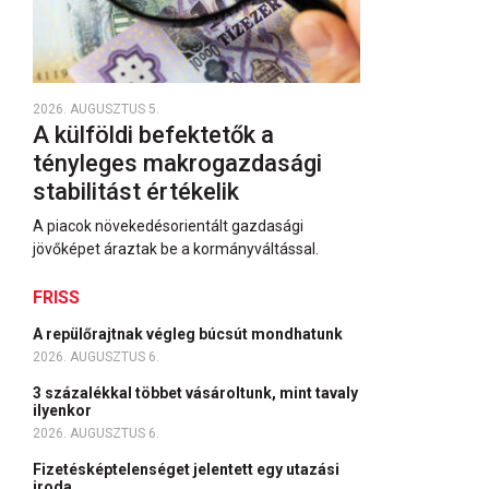
2026. AUGUSZTUS 5.
A külföldi befektetők a
tényleges makrogazdasági
stabilitást értékelik
A piacok növekedésorientált gazdasági
jövőképet áraztak be a kormányváltással.
FRISS
A repülőrajtnak végleg búcsút mondhatunk
2026. AUGUSZTUS 6.
3 százalékkal többet vásároltunk, mint tavaly
ilyenkor
2026. AUGUSZTUS 6.
Fizetésképtelenséget jelentett egy utazási
iroda