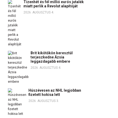
Tizenhét és fél millió eurós jutalék
miatt perlik a Revolut alapítóját
2026. AUGUSZTUS 4.
Brit kikötőkön keresztül
terjeszkedne Ázsia
leggazdagabb embere
2026. AUGUSZTUS 4.
Húszévesen az NHL legjobban
fizetett hokisa lett
2026. AUGUSZTUS 3.