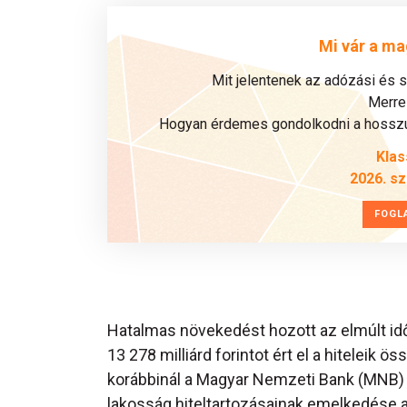
Mi vár a ma
Mit jelentenek az adózási és 
Merre 
Hogyan érdemes gondolkodni a hosszú 
Klas
2026. s
FOGL
Hatalmas növekedést hozott az elmúlt id
13 278 milliárd forintot ért el a hiteleik
korábbinál a Magyar Nemzeti Bank (MNB) a
lakosság hiteltartozásainak emelkedése az