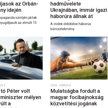
íjasok az Orbán-
hadművelete
ny idején
Ukrajnában, immár igazi
háborúra állnak át
opaganda szintjén jártak
nyugdíjasok az elmúlt 15
A civilek öldöklése háborús
bűncselekmény.
US 2.
2026. JÚNIUS 6.
rtó Péter volt
Mulatságba fordult a
yminiszter mélyen
magyar focibajnokság
últ a
közvetítési jogának