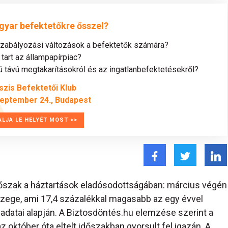
gyar befektetőkre ősszel?
szabályozási változások a befektetők számára?
tart az állampapírpiac?
távú megtakarításokról és az ingatlanbefektetésekről?
szis Befektetői Klub
zeptember 24., Budapest
ALJA LE HELYÉT MOST >>
őszak a háztartások eladósodottságában: március végén
 összege, ami 17,4 százalékkal magasabb az egy évvel
datai alapján. A Biztosdöntés.hu elemzése szerint a
 október óta eltelt időszakban gyorsult fel igazán. A