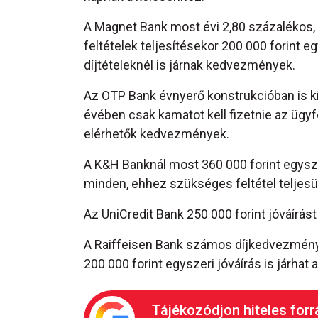
A Magnet Bank most évi 2,80 százalékos, a
feltételek teljesítésekor 200 000 forint eg
díjtételeknél is járnak kedvezmények.
Az OTP Bank évnyerő konstrukcióban is kín
évében csak kamatot kell fizetnie az ügyf
elérhetők kedvezmények.
A K&H Banknál most 360 000 forint egyszer
minden, ehhez szükséges feltétel teljesül
Az UniCredit Bank 250 000 forint jóváírást
A Raiffeisen Bank számos díjkedvezmény
200 000 forint egyszeri jóváírás is járhat
Tájékozódjon hiteles forr