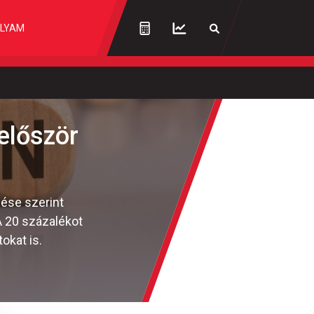
LYAM
 először
zése szerint
A 20 százalékot
okat is.