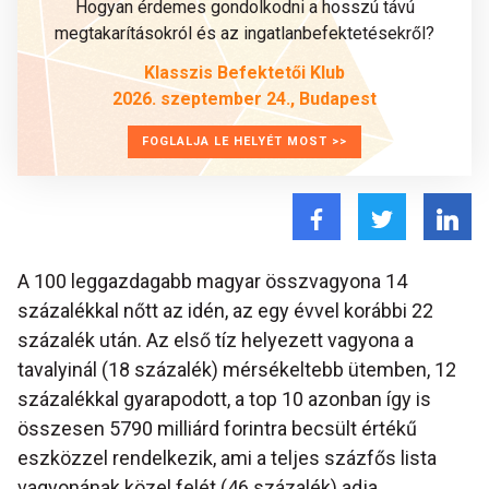
Hogyan érdemes gondolkodni a hosszú távú
megtakarításokról és az ingatlanbefektetésekről?
Klasszis Befektetői Klub
2026. szeptember 24., Budapest
FOGLALJA LE HELYÉT MOST >>
A 100 leggazdagabb magyar összvagyona 14
százalékkal nőtt az idén, az egy évvel korábbi 22
százalék után. Az első tíz helyezett vagyona a
tavalyinál (18 százalék) mérsékeltebb ütemben, 12
százalékkal gyarapodott, a top 10 azonban így is
összesen 5790 milliárd forintra becsült értékű
eszközzel rendelkezik, ami a teljes százfős lista
vagyonának közel felét (46 százalék) adja.