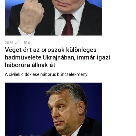
2026. JÚLIUS 6.
Véget ért az oroszok különleges
hadművelete Ukrajnában, immár igazi
háborúra állnak át
A civilek öldöklése háborús bűncselekmény.