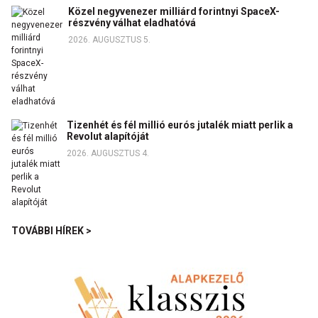
Közel negyvenezer milliárd forintnyi SpaceX-
részvény válhat eladhatóvá
2026. AUGUSZTUS 5.
Tizenhét és fél millió eurós jutalék miatt perlik a
Revolut alapítóját
2026. AUGUSZTUS 4.
TOVÁBBI HÍREK >