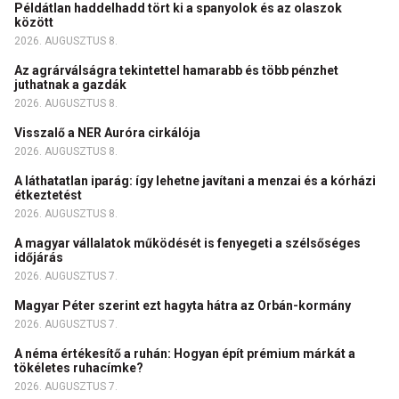
Példátlan haddelhadd tört ki a spanyolok és az olaszok
között
2026. AUGUSZTUS 8.
Az agrárválságra tekintettel hamarabb és több pénzhet
juthatnak a gazdák
2026. AUGUSZTUS 8.
Visszalő a NER Auróra cirkálója
2026. AUGUSZTUS 8.
A láthatatlan iparág: így lehetne javítani a menzai és a kórházi
étkeztetést
2026. AUGUSZTUS 8.
A magyar vállalatok működését is fenyegeti a szélsőséges
időjárás
2026. AUGUSZTUS 7.
Magyar Péter szerint ezt hagyta hátra az Orbán-kormány
2026. AUGUSZTUS 7.
A néma értékesítő a ruhán: Hogyan épít prémium márkát a
tökéletes ruhacímke?
2026. AUGUSZTUS 7.