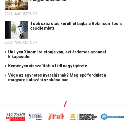
2026. AUGUSZTUS 7.
Több száz utas kerülhet bajba a Robinson Tours
csődje miatt
2026. AUGUSZTUS 7.
Ha ilyen Xiaomi telefonja van, ezt érdemes azonnal
kikapcsolni!
Keményen visszaütött a Lidl nagy ígérete
Vége az egyhetes nyaralásnak? Meglepő fordulat a
magyarok utazási szokásaiban