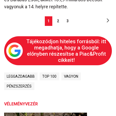
vagyonuk a 14. helyre repítette.
1
2
3
Tájékozódjon hiteles forrásból: itt
megadhatja, hogy a Google
előnyben részesítse a Piac&Profit
cikkeit!
LEGGAZDAGABB
TOP 100
VAGYON
PÉNZSZERZÉS
VÉLEMÉNYVEZÉR