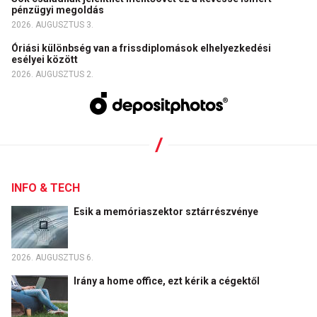
pénzügyi megoldás
2026. AUGUSZTUS 3.
Óriási különbség van a frissdiplomások elhelyezkedési
esélyei között
2026. AUGUSZTUS 2.
INFO & TECH
Esik a memóriaszektor sztárrészvénye
2026. AUGUSZTUS 6.
Irány a home office, ezt kérik a cégektől