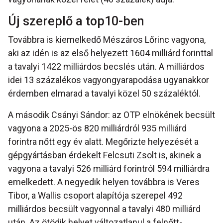
Új szereplő a top10-ben
Továbbra is kiemelkedő Mészáros Lőrinc vagyona,
aki az idén is az első helyezett 1604 milliárd forinttal
a tavalyi 1422 milliárdos becslés után. A milliárdos
idei 13 százalékos vagyongyarapodása ugyanakkor
érdemben elmarad a tavalyi közel 50 százaléktól.
A második Csányi Sándor: az OTP elnökének becsült
vagyona a 2025-ös 820 milliárdról 935 milliárd
forintra nőtt egy év alatt. Megőrizte helyezését a
gépgyártásban érdekelt Felcsuti Zsolt is, akinek a
vagyona a tavalyi 526 milliárd forintról 594 milliárdra
emelkedett. A negyedik helyen továbbra is Veres
Tibor, a Wallis csoport alapítója szerepel 492
milliárdos becsült vagyonnal a tavalyi 480 milliárd
után. Az ötödik helyet változatlanul a felnőtt-