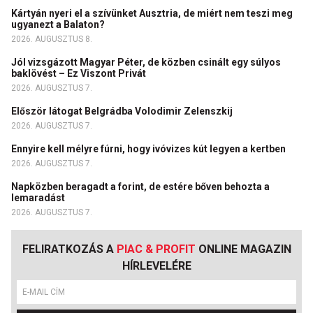
Kártyán nyeri el a szívünket Ausztria, de miért nem teszi meg
ugyanezt a Balaton?
2026. AUGUSZTUS 8.
Jól vizsgázott Magyar Péter, de közben csinált egy súlyos
baklövést – Ez Viszont Privát
2026. AUGUSZTUS 7.
Először látogat Belgrádba Volodimir Zelenszkij
2026. AUGUSZTUS 7.
Ennyire kell mélyre fúrni, hogy ivóvizes kút legyen a kertben
2026. AUGUSZTUS 7.
Napközben beragadt a forint, de estére bőven behozta a
lemaradást
2026. AUGUSZTUS 7.
FELIRATKOZÁS A
PIAC & PROFIT
ONLINE MAGAZIN
HÍRLEVELÉRE