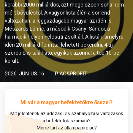
korábbi 2000 milliárdos, azt megelőzően soha nem
mért bővüléstől. A vagyonlista élén a sorrend
változatlan: a leggazdagabb magyar az idén is
Mészáros Lőrinc, a második Csányi Sándor, a
harmadik helyen Felcsuti Zsolt áll. A listán, amelyre
idén 20 milliárd forinttal lehetett bekerülni, 4 új
szereplő is található, egyikük azonnal a top 10-be
került.
2026. JÚNIUS 16.
PIAC&PROFIT
Mi vár a magyar befektetőkre ősszel?
Mit jelentenek az adózási és szabályozási változások
a befektetők számára?
Merre tart az állampapírpiac?