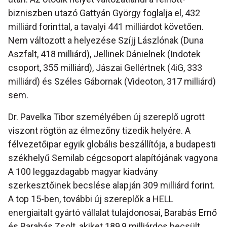
bizniszben utazó Gattyán György foglalja el, 432
milliárd forinttal, a tavalyi 441 milliárdot követően.
Nem változott a helyezése Szíjj Lászlónak (Duna
Aszfalt, 418 milliárd), Jellinek Dánielnek (Indotek
csoport, 355 milliárd), Jászai Gellértnek (4iG, 333
milliárd) és Széles Gábornak (Videoton, 317 milliárd)
sem.
Dr. Pavelka Tibor személyében új szereplő ugrott
viszont rögtön az élmezőny tizedik helyére. A
félvezetőipar egyik globális beszállítója, a budapesti
székhelyű Semilab cégcsoport alapítójának vagyona
A 100 leggazdagabb magyar kiadvány
szerkesztőinek becslése alapján 309 milliárd forint.
A top 15-ben, további új szereplők a HELL
energiaitalt gyártó vállalat tulajdonosai, Barabás Ernő
és Barabás Zsolt, akiket 189,9 milliárdos becsült