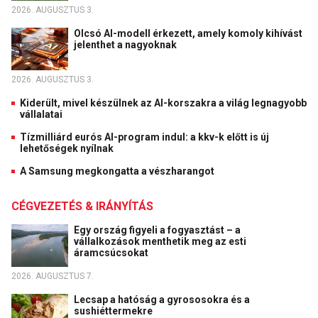
2026. AUGUSZTUS 3.
Olcsó AI-modell érkezett, amely komoly kihívást
jelenthet a nagyoknak
2026. AUGUSZTUS 3.
Kiderült, mivel készülnek az AI-korszakra a világ legnagyobb
vállalatai
Tízmilliárd eurós AI-program indul: a kkv-k előtt is új
lehetőségek nyílnak
A Samsung megkongatta a vészharangot
CÉGVEZETÉS & IRÁNYÍTÁS
Egy ország figyeli a fogyasztást – a
vállalkozások menthetik meg az esti
áramcsúcsokat
2026. AUGUSZTUS 7.
Lecsap a hatóság a gyrososokra és a
sushiéttermekre