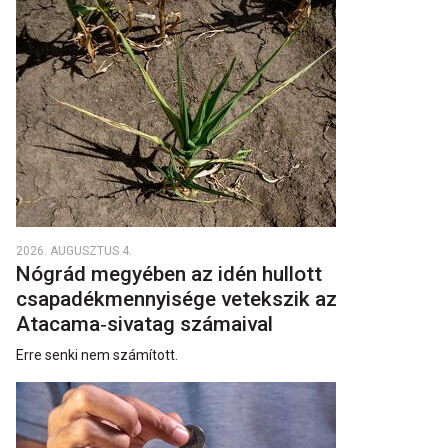
2026. AUGUSZTUS 4.
Nógrád megyében az idén hullott
csapadékmennyisége vetekszik az
Atacama‑sivatag számaival
Erre senki nem számított.