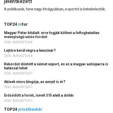
jelentkezett
A politikusok, fene nagy étvágyukban, a sportot is bekebelezték.
TOP24
m
for
Magyar Péter kitálalt: erre fogják költeni a felfoghatatlan
mennyiségű uniós forrást
2026. AUGUSZTUS 8.
Lejtőre kerül végre a benzinár?
2026. AUGUSZTUS 8.
Rekordot döntött a német export, és ez a magyar autóiparra is
hatással lehet
2026. AUGUSZTUS 7.
Akinek nincs bingója, az annyit is ér?
2026. AUGUSZTUS 7.
Erősödött a forint, ismét 315 alatt a dollár
2026. AUGUSZTUS 7.
TOP24
privátbankár