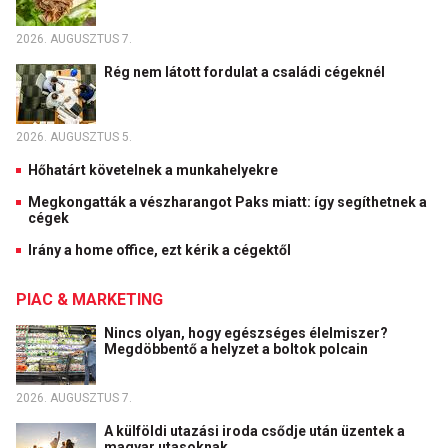
2026. AUGUSZTUS 7.
Rég nem látott fordulat a családi cégeknél
2026. AUGUSZTUS 5.
Hőhatárt követelnek a munkahelyekre
Megkongatták a vészharangot Paks miatt: így segíthetnek a
cégek
Irány a home office, ezt kérik a cégektől
PIAC & MARKETING
Nincs olyan, hogy egészséges élelmiszer?
Megdöbbentő a helyzet a boltok polcain
2026. AUGUSZTUS 7.
A külföldi utazási iroda csődje után üzentek a
magyar utasoknak