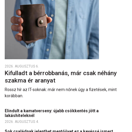
2026. AUGUSZTUS 6.
Kifulladt a bérrobbanás, már csak néhány
szakma ér aranyat
Rossz hír az IT-soknak: már nem nőnek úgy a fizetések, mint
korábban.
Elindult a kamatverseny: újabb csökkentés jött a
lakáshiteleknél
2026. AUGUSZTUS 4.
Sok családnak jelenthet mentőövet ez a kevéssé ismert