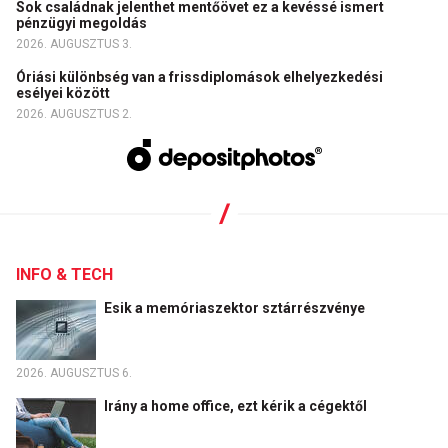
Sok családnak jelenthet mentőövet ez a kevéssé ismert
pénzügyi megoldás
2026. AUGUSZTUS 3.
Óriási különbség van a frissdiplomások elhelyezkedési
esélyei között
2026. AUGUSZTUS 2.
INFO & TECH
Esik a memóriaszektor sztárrészvénye
2026. AUGUSZTUS 6.
Irány a home office, ezt kérik a cégektől