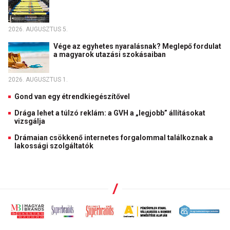
2026. AUGUSZTUS 5.
Vége az egyhetes nyaralásnak? Meglepő fordulat
a magyarok utazási szokásaiban
2026. AUGUSZTUS 1.
Gond van egy étrendkiegészítővel
Drága lehet a túlzó reklám: a GVH a „legjobb” állításokat
vizsgálja
Drámaian csökkenő internetes forgalommal találkoznak a
lakossági szolgáltatók