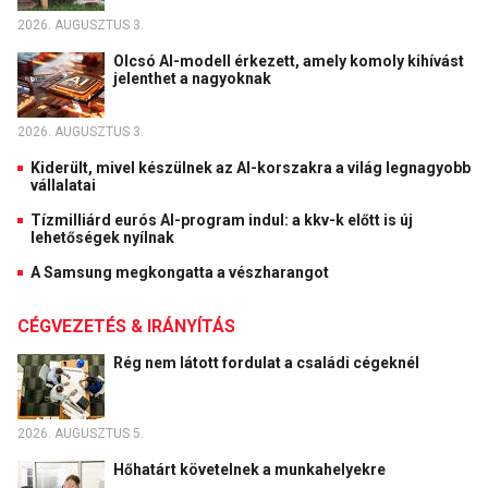
2026. AUGUSZTUS 3.
Olcsó AI-modell érkezett, amely komoly kihívást
jelenthet a nagyoknak
2026. AUGUSZTUS 3.
Kiderült, mivel készülnek az AI-korszakra a világ legnagyobb
vállalatai
Tízmilliárd eurós AI-program indul: a kkv-k előtt is új
lehetőségek nyílnak
A Samsung megkongatta a vészharangot
CÉGVEZETÉS & IRÁNYÍTÁS
Rég nem látott fordulat a családi cégeknél
2026. AUGUSZTUS 5.
Hőhatárt követelnek a munkahelyekre