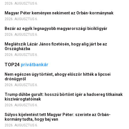
2026. AUGUSZTUS 6.
Magyar Péter keményen nekiment az Orbán-kormánynak
2026. AUGUSZTUS 6.
Bezár az egyik legnagyobb magyarországi bicikligyár
2026. AUGUSZTUS 6.
Meglátszik Lázár János fizetésén, hogy alig járt be az
Országházba
2026. AUGUSZTUS 6.
TOP24
privátbankár
Nem egészen úgy történt, ahogy először hitték a lipcsei
drónügyről
2026. AUGUSZTUS 6.
Trump dühbe gurult: hosszú börtönt ígér a hadsereg titkainak
kiszivárogtatóinak
2026. AUGUSZTUS 6.
Súlyos kijelentést tett Magyar Péter: szerinte az Orbán-
kormány tudta, hogy baj van
2026. AUGUSZTUS 6.