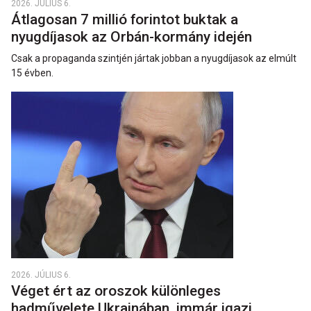
2026. JÚLIUS 6.
Átlagosan 7 millió forintot buktak a
nyugdíjasok az Orbán-kormány idején
Csak a propaganda szintjén jártak jobban a nyugdíjasok az elmúlt
15 évben.
2026. JÚLIUS 6.
Véget ért az oroszok különleges
hadművelete Ukrajnában, immár igazi