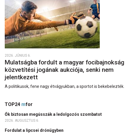
2026. JÚNIUS 6.
Mulatságba fordult a magyar focibajnokság
közvetítési jogának aukciója, senki nem
jelentkezett
A politikusok, fene nagy étvágyukban, a sportot is bekebelezték.
TOP24
m
for
Ők biztosan megússzák a ledolgozós szombatot
2026. AUGUSZTUS 6.
Fordulat a lipcsei drónügyben