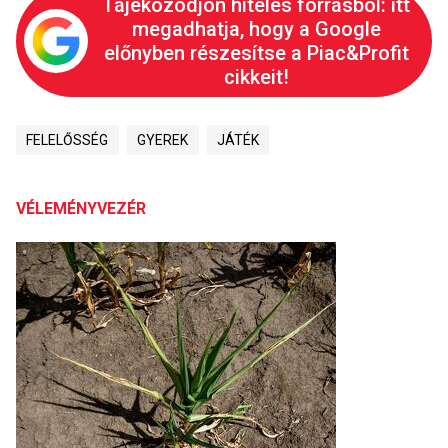
Tájékozódjon hiteles forrásból: itt
megadhatja, hogy a Google
előnyben részesítse a Piac&Profit
cikkeit!
FELELŐSSÉG
GYEREK
JÁTÉK
VÉLEMÉNYVEZÉR