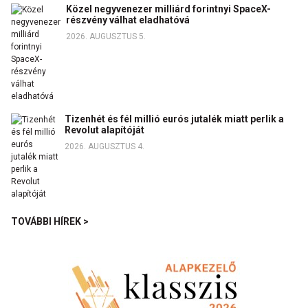
Közel negyvenezer milliárd forintnyi SpaceX-
részvény válhat eladhatóvá
2026. AUGUSZTUS 5.
Tizenhét és fél millió eurós jutalék miatt perlik a
Revolut alapítóját
2026. AUGUSZTUS 4.
TOVÁBBI HÍREK >