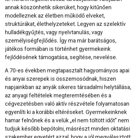
annak köszönhetik sikerüket, hogy kitűnően
modelleznek az életben működő elveket,
struktúrákat, élethelyzeteket. Legyen az szelektív
hulladékgyűjtés, vagy nyelvtanulás, vagy
személyiségfejlődés. Így ma már barátságos,
játékos formában is történhet gyermekeink
fejlődésének támogatása, segítése, nevelése.
A 70-es években megtapasztalt hagyományos apai
és anyai szerepek is összemosódnak, hiszen
napjainkban az anyák sikeres társadalmi helytállása,
az anyagi feltételek megteremtésében és a
cégvezetésben való aktív részvétele folyamatosan
egyenlíti ki a korábbi eltéréseket. Gyermekeinknek
hamar felnőnek és a velük „el nem töltött időt” nem
tudjuk később bepótolni, másrészt minden oktatási
szakember egyetért azzal, hogy a jól megválasztott