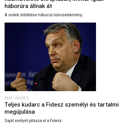
háborúra állnak át
A civilek öldöklése háborús bűncselekmény.
2026. JÚLIUS 3.
Teljes kudarc a Fidesz személyi és tartalmi
megújulása
Saját esélyét játssza el a Fidesz.