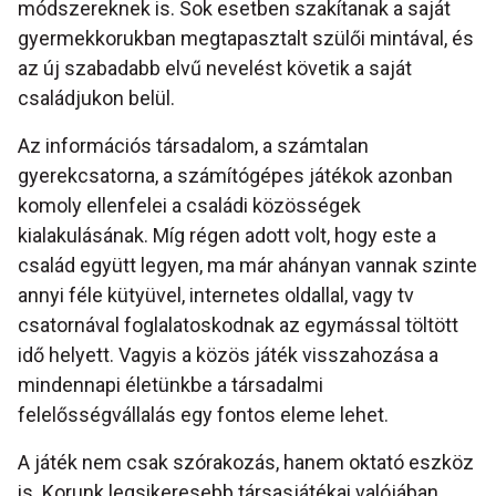
módszereknek is. Sok esetben szakítanak a saját
gyermekkorukban megtapasztalt szülői mintával, és
az új szabadabb elvű nevelést követik a saját
családjukon belül.
Az információs társadalom, a számtalan
gyerekcsatorna, a számítógépes játékok azonban
komoly ellenfelei a családi közösségek
kialakulásának. Míg régen adott volt, hogy este a
család együtt legyen, ma már ahányan vannak szinte
annyi féle kütyüvel, internetes oldallal, vagy tv
csatornával foglalatoskodnak az egymással töltött
idő helyett. Vagyis a közös játék visszahozása a
mindennapi életünkbe a társadalmi
felelősségvállalás egy fontos eleme lehet.
A játék nem csak szórakozás, hanem oktató eszköz
is. Korunk legsikeresebb társasjátékai valójában