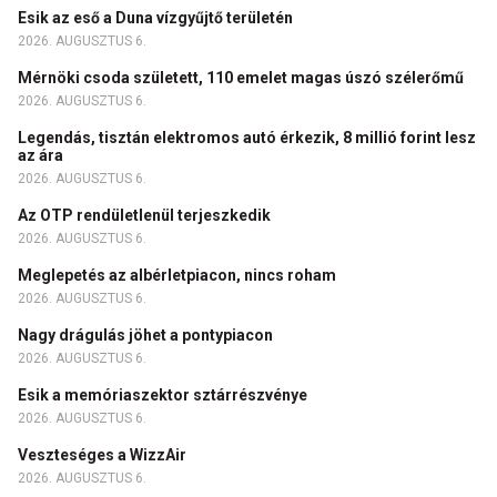
Esik az eső a Duna vízgyűjtő területén
2026. AUGUSZTUS 6.
Mérnöki csoda született, 110 emelet magas úszó szélerőmű
2026. AUGUSZTUS 6.
Legendás, tisztán elektromos autó érkezik, 8 millió forint lesz
az ára
2026. AUGUSZTUS 6.
Az OTP rendületlenül terjeszkedik
2026. AUGUSZTUS 6.
Meglepetés az albérletpiacon, nincs roham
2026. AUGUSZTUS 6.
Nagy drágulás jöhet a pontypiacon
2026. AUGUSZTUS 6.
Esik a memóriaszektor sztárrészvénye
2026. AUGUSZTUS 6.
Veszteséges a WizzAir
2026. AUGUSZTUS 6.