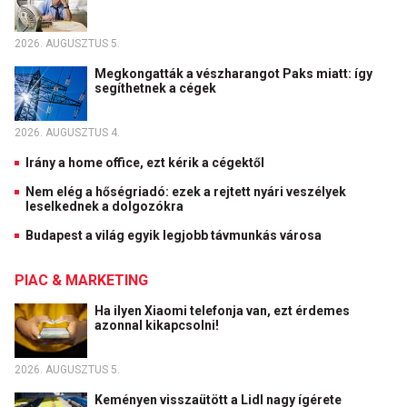
2026. AUGUSZTUS 5.
Megkongatták a vészharangot Paks miatt: így
segíthetnek a cégek
2026. AUGUSZTUS 4.
Irány a home office, ezt kérik a cégektől
Nem elég a hőségriadó: ezek a rejtett nyári veszélyek
leselkednek a dolgozókra
Budapest a világ egyik legjobb távmunkás városa
PIAC & MARKETING
Ha ilyen Xiaomi telefonja van, ezt érdemes
azonnal kikapcsolni!
2026. AUGUSZTUS 5.
Keményen visszaütött a Lidl nagy ígérete