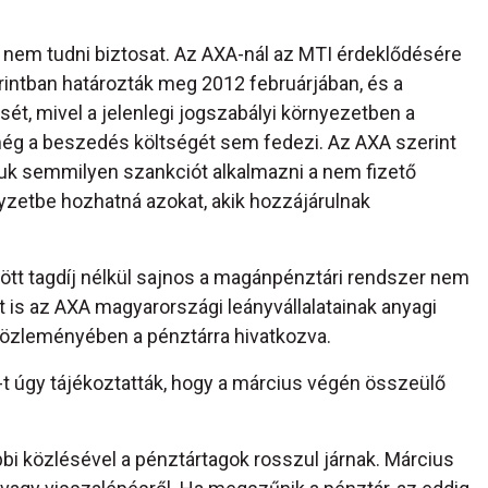
 nem tudni biztosat. Az AXA-nál az MTI érdeklődésére
orintban határozták meg 2012 februárjában, és a
ét, mivel a jelenlegi jogszabályi környezetben a
ég a beszedés költségét sem fedezi. Az AXA szerint
guk semmilyen szankciót alkalmazni a nem fizető
yzetbe hozhatná azokat, akik hozzájárulnak
ött tagdíj nélkül sajnos a magánpénztári rendszer nem
 is az AXA magyarországi leányvállalatainak anyagi
közleményében a pénztárra hivatkozva.
I-t úgy tájékoztatták, hogy a március végén összeülő
bi közlésével a pénztártagok rosszul járnak. Március