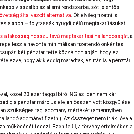
 inkább visszalép az állami rendszerbe, sőt jelentős
vetség által vázolt alternatíva
. Ők elvileg fizetni is
es alapon – folytassák nyugdíjcélú megtakarításukat.
s a lakosság hosszú távú megtakarítási hajlandóságát
, a
repe lesz a havonta minimálisan fizetendő önkéntes
supán két pénztár tette közzé honlapján, hogy ez
ételezve, hogy akik eddig maradtak, ezután is a pénztár
val, közel 20 ezer taggal bíró ING az idén nem kér
e pedig a pénztár március elején összehívott közgyűlése
lisan szükséges tagi adomány mértékét (amennyiben
ajlandó adományt fizetni). Az összeget nem írják jóvá a
sza működését fedezi. Ezen felül, a törvény értelmében a