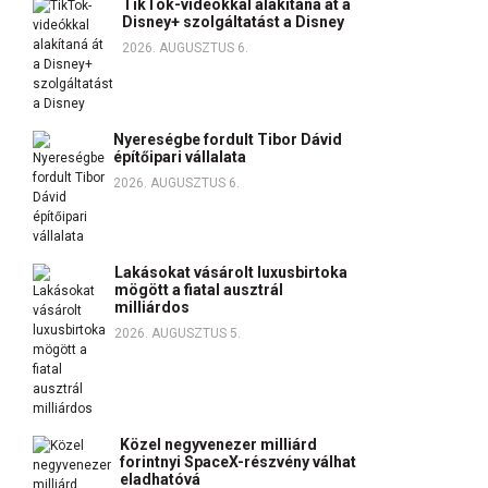
TikTok-videókkal alakítaná át a
Disney+ szolgáltatást a Disney
2026. AUGUSZTUS 6.
Nyereségbe fordult Tibor Dávid
építőipari vállalata
2026. AUGUSZTUS 6.
Lakásokat vásárolt luxusbirtoka
mögött a fiatal ausztrál
milliárdos
2026. AUGUSZTUS 5.
Közel negyvenezer milliárd
forintnyi SpaceX-részvény válhat
eladhatóvá