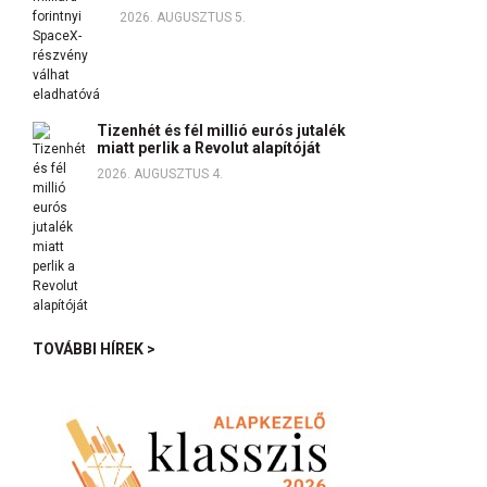
2026. AUGUSZTUS 5.
Tizenhét és fél millió eurós jutalék
miatt perlik a Revolut alapítóját
2026. AUGUSZTUS 4.
TOVÁBBI HÍREK >