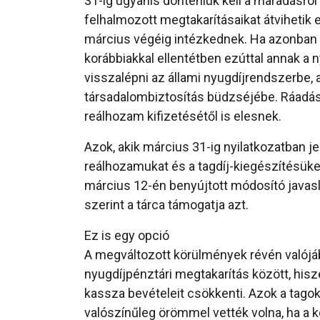
31-ig ugyanis dönteniük kell a maradásról
felhalmozott megtakarításaikat átvihetik
március végéig intézkednek. Ha azonban e
korábbiakkal ellentétben ezúttal annak a n
visszalépni az állami nyugdíjrendszerbe,
társadalombiztosítás büdzséjébe. Ráadás
reálhozam kifizetésétől is elesnek.
Azok, akik március 31-ig nyilatkozatban j
reálhozamukat és a tagdíj-kiegészítésük
március 12-én benyújtott módosító java
szerint a tárca támogatja azt.
Ez is egy opció
A megváltozott körülmények révén valójá
nyugdíjpénztári megtakarítás között, hisz
kassza bevételeit csökkenti. Azok a tagok
valószínűleg örömmel vették volna, ha a 