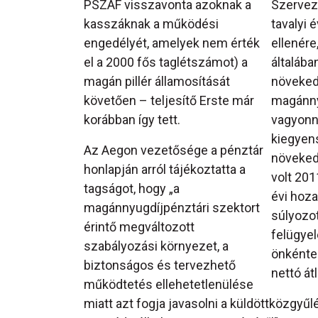
PSZÁF visszavonta azoknak a
Szerveze
kasszáknak a működési
tavalyi
engedélyét, amelyek nem érték
ellenére
el a 2000 fős taglétszámot) a
általába
magán pillér államosítását
növeked
követően – teljesítő Erste már
magánnyu
korábban így tett.
vagyonna
kiegyens
Az Aegon vezetősége a pénztár
növeked
honlapján arról tájékoztatta a
volt 201
tagságot, hogy „a
évi hoz
magánnyugdíjpénztári szektort
súlyozot
érintő megváltozott
felügyel
szabályozási környezet, a
önkéntes
biztonságos és tervezhető
nettó át
működtetés ellehetetlenülése
miatt azt fogja javasolni a küldöttközgy