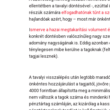
ellentétben a tavalyi döntésével -, ezúttal
részük számára
elfogadhatónak tűnt a szö
hajlandóak azért, hogy – most már önként
I
smerve a hazai megtakarítási volument é
konkrét döntésben valószínűleg nagy sze
adomány nagyságának is. Eddig azonban c
ténylegesen mibe kerülne a tagoknak (felt
tagjai lesznek).
A tavalyi visszalépés után legtöbb maradó
önkéntes hozzájárulást a tagjaitól, jövőr
4000 forintban állapította meg a minimá
nem változik a tagok száma és mindenki h
pénztártag számláján, az kizárólag a kas