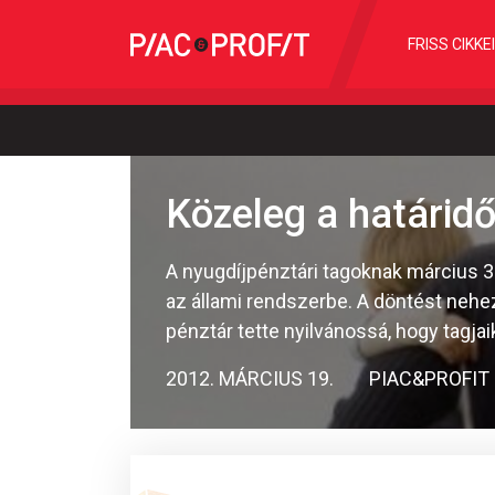
FRISS CIKKE
Közeleg a határid
A nyugdíjpénztári tagoknak március 31
az állami rendszerbe. A döntést nehez
pénztár tette nyilvánossá, hogy tagj
2012. MÁRCIUS 19.
PIAC&PROFIT