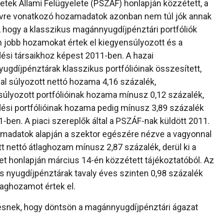
tek Állami Felügyelete (PSZÁF) honlapján közzétett, a
 évre vonatkozó hozamadatok azonban nem túl jók annak
, hogy a klasszikus magánnyugdíjpénztári portfóliók
n jobb hozamokat értek el kiegyensúlyozott és a
ési társaikhoz képest 2011-ben. A hazai
gdíjpénztárak klasszikus portfólióinak összesített,
l súlyozott nettó hozama 4,16 százalék,
úlyozott portfólióinak hozama mínusz 0,12 százalék,
ési portfólióinak hozama pedig mínusz 3,89 százalék
1-ben. A piaci szereplők által a PSZÁF-nak küldött 2011.
amadatok alapján a szektor egészére nézve a vagyonnal
t nettó átlaghozam mínusz 2,87 százalék, derül ki a
et honlapján március 14-én közzétett tájékoztatóból. Az
 nyugdíjpénztárak tavaly éves szinten 0,98 százalék
laghozamot értek el.
űlésnek, hogy döntsön a magánnyugdíjpénztári ágazat