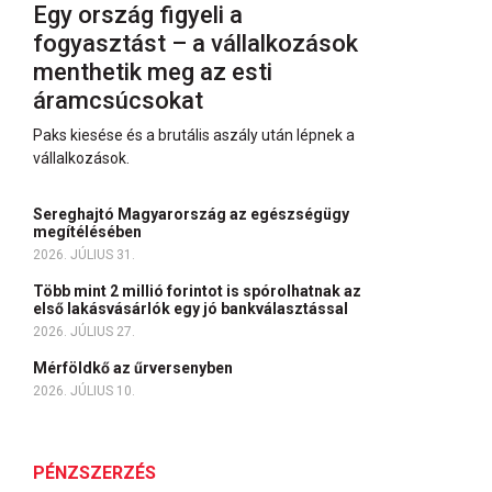
Egy ország figyeli a
fogyasztást – a vállalkozások
menthetik meg az esti
áramcsúcsokat
Paks kiesése és a brutális aszály után lépnek a
vállalkozások.
Sereghajtó Magyarország az egészségügy
megítélésében
2026. JÚLIUS 31.
Több mint 2 millió forintot is spórolhatnak az
első lakásvásárlók egy jó bankválasztással
2026. JÚLIUS 27.
Mérföldkő az űrversenyben
2026. JÚLIUS 10.
PÉNZSZERZÉS