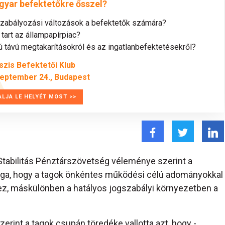
gyar befektetőkre ősszel?
szabályozási változások a befektetők számára?
tart az állampapírpiac?
távú megtakarításokról és az ingatlanbefektetésekről?
szis Befektetői Klub
zeptember 24., Budapest
ALJA LE HELYÉT MOST >>
 Stabilitás Pénztárszövetség véleménye szerint a
oga, hogy a tagok önkéntes működési célú adományokkal
z, máskülönben a hatályos jogszabályi környezetben a
rint a tagok csupán töredéke vallotta azt, hogy -