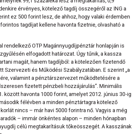
, amelynek 99,1 százaléka lesz a megtakarítás, 0,9
denkire érvényes, kötelező tagdíj összegéről az ING a
rint ez 500 forint lesz, de ahhoz, hogy valaki érdemben
rintos tagdíjat kellene havonta fizetnie, olvasható a
al rendelkező OTP Magánnyugdíjpénztár honlapján is
zgyűlésén elfogadott határozat. Úgy tűnik, a kassza
tani magát, hanem tagdíjból: a kötelezően fizetendő
t Szervezeti és Működési Szabályzatában. E szerint „a
etére, valamint a pénztárszervezet működtetésére a
dszeresen fizetett pénzbeli hozzájárulás”. Minimális
. között havonta 1000 forint, amelyet 2012. június 30-ig
 második félévben a minden pénztártagra kötelező
korlát nincs – már havi 5000 forintra nő. Vagyis a még
 maradók – immár önkéntes alapon – minden hónapban
i nyugdíj célú megtakarításuk tőkeösszegét. A kasszának