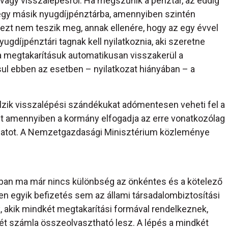
 vagy visszalépésről. Ha megszűnik a pénztár, az eddig
 egy másik nyugdíjpénztárba, amennyiben szintén
zt nem teszik meg, annak ellenére, hogy az egy évvel
yugdíjpénztári tagnak kell nyilatkoznia, aki szeretne
 a megtakarításuk automatikusan visszakerül a
ul ebben az esetben – nyilatkozat hiányában – a
elzik visszalépési szándékukat adómentesen veheti fel a
et amennyiben a kormány elfogadja az erre vonatkozólag
slatot. A Nemzetgazdasági Minisztérium közleménye
ban ma már nincs különbség az önkéntes és a kötelező
en egyik befizetés sem az állami társadalombiztosítási
, akik mindkét megtakarítási formával rendelkeznek,
két számla összeolvasztható lesz. A lépés a mindkét