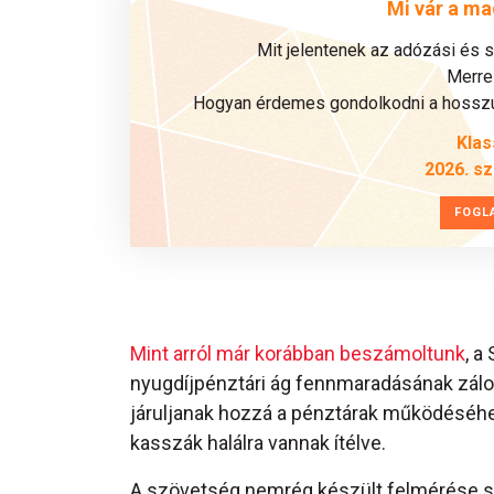
Mi vár a ma
Mit jelentenek az adózási és 
Merre 
Hogyan érdemes gondolkodni a hosszú 
Klas
2026. s
FOGL
Mint arról már korábban beszámoltunk
, a
nyugdíjpénztári ág fennmaradásának zál
járuljanak hozzá a pénztárak működéséhe
kasszák halálra vannak ítélve.
A szövetség nemrég készült felmérése sze