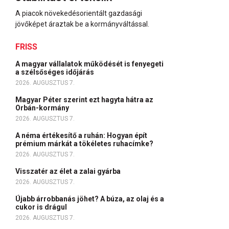
A piacok növekedésorientált gazdasági
jövőképet áraztak be a kormányváltással.
FRISS
A magyar vállalatok működését is fenyegeti
a szélsőséges időjárás
2026. AUGUSZTUS 7.
Magyar Péter szerint ezt hagyta hátra az
Orbán-kormány
2026. AUGUSZTUS 7.
A néma értékesítő a ruhán: Hogyan épít
prémium márkát a tökéletes ruhacímke?
2026. AUGUSZTUS 7.
Visszatér az élet a zalai gyárba
2026. AUGUSZTUS 7.
Újabb árrobbanás jöhet? A búza, az olaj és a
cukor is drágul
2026. AUGUSZTUS 7.