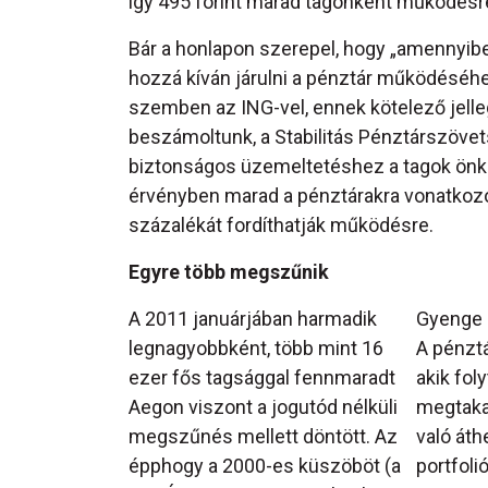
így 495 forint marad tagonként működésr
Bár a honlapon szerepel, hogy „amennyibe
hozzá kíván járulni a pénztár működéséhez
szemben az ING-vel, ennek kötelező jelle
beszámoltunk, a Stabilitás Pénztárszövet
biztonságos üzemeltetéshez a tagok önk
érvényben marad a pénztárakra vonatkozó s
százalékát fordíthatják működésre.
Egyre több megszűnik
A 2011 januárjában harmadik
Gyenge 
legnagyobbként, több mint 16
A pénztá
ezer fős tagsággal fennmaradt
akik fol
Aegon viszont a jogutód nélküli
megtaka
megszűnés mellett döntött. Az
való áth
épphogy a 2000-es küszöböt (a
portfoli