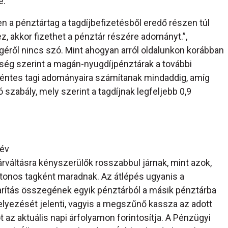
e.
n a pénztártag a tagdíjbefizetésből eredő részen túl
, akkor fizethet a pénztár részére adományt.”,
géről nincs szó. Mint ahogyan arról oldalunkon korábban
ség szerint a magán-nyugdíjpénztárak a további
éntes tagi adományaira számítanak mindaddig, amíg
zabály, mely szerint a tagdíjnak legfeljebb 0,9
év
rváltásra kényszerülők rosszabbul járnak, mint azok,
ytonos tagként maradnak. Az átlépés ugyanis a
rítás összegének egyik pénztárból a másik pénztárba
elyezését jelenti, vagyis a megszűnő kassza az adott
ót az aktuális napi árfolyamon forintosítja. A Pénzügyi