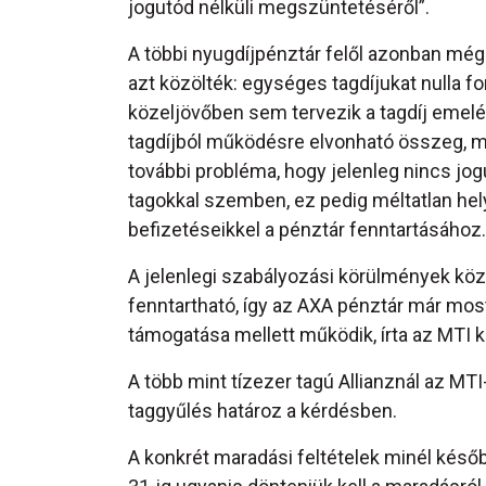
jogutód nélküli megszüntetéséről”.
A többi nyugdíjpénztár felől azonban még
azt közölték: egységes tagdíjukat nulla f
közeljövőben sem tervezik a tagdíj emelés
tagdíjból működésre elvonható összeg, m
további probléma, hogy jelenleg nincs jo
tagokkal szemben, ez pedig méltatlan hel
befizetéseikkel a pénztár fenntartásához.
A jelenlegi szabályozási körülmények köz
fenntartható, így az AXA pénztár már most
támogatása mellett működik, írta az MTI 
A több mint tízezer tagú Allianznál az MT
taggyűlés határoz a kérdésben.
A konkrét maradási feltételek minél későb