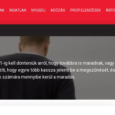
INK
INGATLAN
NYUGDÍJ
ADÓZÁS
PROFI ELEMZÉSEK
ÁRFO
ő
-ig kell dönteniük arról, hogy továbbra is maradnak, vagy
íti, hogy egyre több kassza jelenti be a megszűnését, és
aik számára mennyibe kerül a maradás.