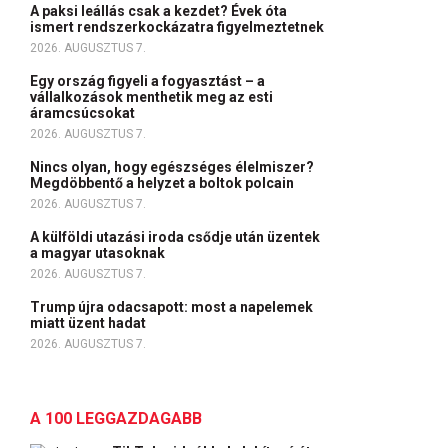
A paksi leállás csak a kezdet? Évek óta
ismert rendszerkockázatra figyelmeztetnek
2026. AUGUSZTUS 7.
Egy ország figyeli a fogyasztást – a
vállalkozások menthetik meg az esti
áramcsúcsokat
2026. AUGUSZTUS 7.
Nincs olyan, hogy egészséges élelmiszer?
Megdöbbentő a helyzet a boltok polcain
2026. AUGUSZTUS 7.
A külföldi utazási iroda csődje után üzentek
a magyar utasoknak
2026. AUGUSZTUS 7.
Trump újra odacsapott: most a napelemek
miatt üzent hadat
2026. AUGUSZTUS 7.
A 100 LEGGAZDAGABB