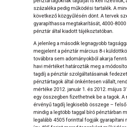
pénztártagoknak tagdíjat is kell fizetniük
százaléka pedig működési tartalék. A min
következő közgyűlésén dönt. A tervek sze
gyarapíthassa megtakarítását, 4000-8000 fo
pénztár által kiadott tájékoztatóban.
A jelenleg a második legnagyobb tagságg
megjelent a pénztár március 8-i küldöttkö
továbbra sem adományokból akarja fenntar
havi mértéket határozták meg a módosítot
tagdíj a pénztár szolgáltatásainak fedez
pénztártagok által önkéntesen vállalt, ren
mértéke 2012. január 1. és 2012. május 31
egy összegben fizethetnek be a tagok. A
érvényű tagdíj legkisebb összege – felső 
mindig a legtöbb taggal bíró pénztárban
legalább 4505 forinttal fogják gyarapítan