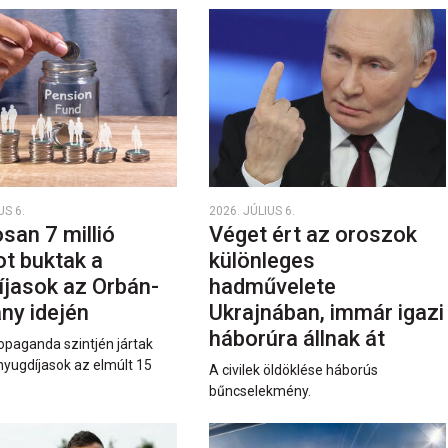
US 6.
2026. JÚLIUS 6.
san 7 millió
Véget ért az oroszok
ot buktak a
különleges
íjasok az Orbán-
hadművelete
ny idején
Ukrajnában, immár igazi
háborúra állnak át
opaganda szintjén jártak
nyugdíjasok az elmúlt 15
A civilek öldöklése háborús
bűncselekmény.