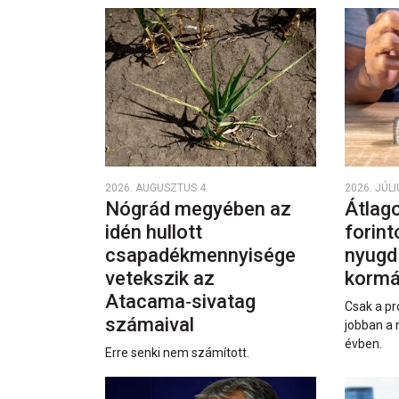
2026. AUGUSZTUS 4.
2026. JÚLI
Nógrád megyében az
Átlago
idén hullott
forint
csapadékmennyisége
nyugd
vetekszik az
kormá
Atacama‑sivatag
Csak a pr
számaival
jobban a 
évben.
Erre senki nem számított.