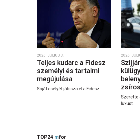
2026. JÚLIUS 3.
2026. JÚLI
Teljes kudarc a Fidesz
Szijjá
személyi és tartalmi
külüg
megújulása
beleny
zsíro
Saját esélyét játssza el a Fidesz.
Szerette 
luxust.
TOP24
m
for