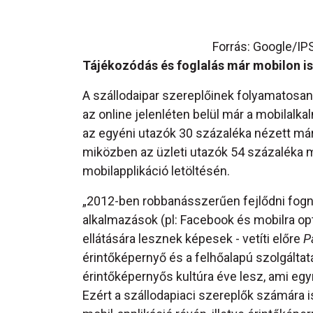
Forrás: Google/I
Tájékozódás és foglalás már mobilon is
A szállodaipar szereplőinek folyamatosan 
az online jelenléten belül már a mobilalk
az egyéni utazók 30 százaléka nézett má
miközben az üzleti utazók 54 százaléka m
mobilapplikáció letöltésén.
„2012-ben robbanásszerűen fejlődni fogna
alkalmazások (pl: Facebook és mobilra op
ellátására lesznek képesek - vetíti előre
P
érintőképernyő és a felhőalapú szolgálta
érintőképernyős kultúra éve lesz, ami egyr
Ezért a szállodapiaci szereplők számára 