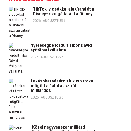
TikTok-videókkal alakítaná át a
Disney+ szolgáltatást a Disney
2026. AUGUSZTUS 6.
Nyereségbe fordult Tibor Dávid
építőipari vállalata
2026. AUGUSZTUS 6.
Lakásokat vásárolt luxusbirtoka
mögött a fiatal ausztrál
milliárdos
2026. AUGUSZTUS 5.
Közel negyvenezer milliárd