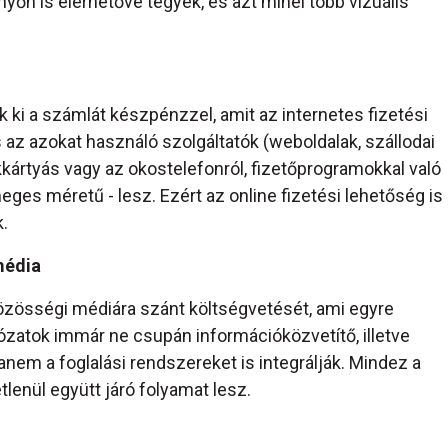
rnyőn is elérhetővé tegyék, és azt minél több vizuális
 ki a számlát készpénzzel, amit az internetes fizetési
 az azokat használó szolgáltatók (weboldalak, szállodai
kártyás vagy az okostelefonról, fizetőprogramokkal való
ges méretű - lesz. Ezért az online fizetési lehetőség is
.
média
közösségi médiára szánt költségvetését, ami egyre
ózatok immár ne csupán információközvetítő, illetve
em a foglalási rendszereket is integrálják. Mindez a
lenül együtt járó folyamat lesz.