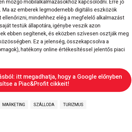
eten mozgó mobilalkalmazásokhoz kapcsolódni. Erre jó
 Ma az emberek legmodernebb digitális eszközök
t ellenőrizni, mindehhez elég a megfelelő alkalmazást
saját testük állapotára, igénybe veszik azon
lyek ebben segítenek, és eközben szívesen osztják meg
t közösségben. Ez a jelenség, összekapcsolva a
somagok), hatékony online értékesítéssel jelentős piaci
ásból: itt megadhatja, hogy a Google előnyben
ítse a Piac&Profit cikkeit!
MARKETING
SZÁLLODA
TURIZMUS