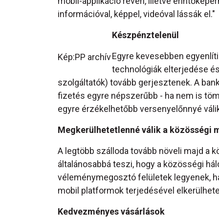
mobil-applikáció révén, illetve érintőképe
információval, képpel, videóval lássák el."
Készpénztelenül
Egyre kevesebben egyenlítik
Kép:PP archív
technológiák elterjedése és
szolgáltatók) tovább gerjesztenek. A bank
fizetés egyre népszerűbb - ha nem is töme
egyre érzékelhetőbb versenyelőnnyé válik
Megkerülhetetlenné válik a közösségi 
A legtöbb szálloda tovább növeli majd a 
általánosabbá teszi, hogy a közösségi hál
véleménymegosztó felületek legyenek, han
mobil platformok terjedésével elkerülhetet
Kedvezményes vásárlások