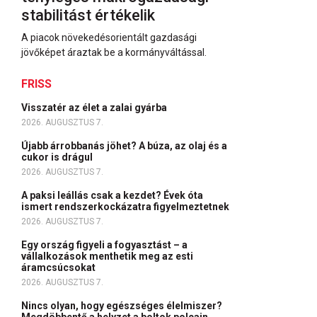
stabilitást értékelik
A piacok növekedésorientált gazdasági
jövőképet áraztak be a kormányváltással.
FRISS
Visszatér az élet a zalai gyárba
2026. AUGUSZTUS 7.
Újabb árrobbanás jöhet? A búza, az olaj és a
cukor is drágul
2026. AUGUSZTUS 7.
A paksi leállás csak a kezdet? Évek óta
ismert rendszerkockázatra figyelmeztetnek
2026. AUGUSZTUS 7.
Egy ország figyeli a fogyasztást – a
vállalkozások menthetik meg az esti
áramcsúcsokat
2026. AUGUSZTUS 7.
Nincs olyan, hogy egészséges élelmiszer?