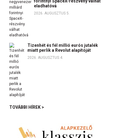
forintnyi SpaceX-részvény válhat
eladhatóvá
2026. AUGUSZTUS 5.
Tizenhét és fél millió eurós jutalék
miatt perlik a Revolut alapítóját
2026. AUGUSZTUS 4.
TOVÁBBI HÍREK >