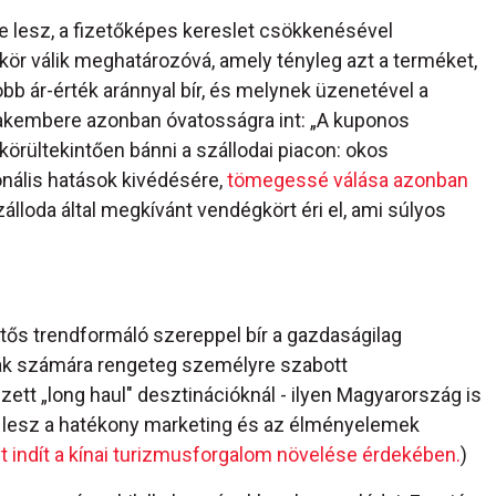
e lesz, a fizetőképes kereslet csökkenésével
kör válik meghatározóvá, amely tényleg azt a terméket,
obb ár-érték aránnyal bír, és melynek üzenetével a
akembere azonban óvatosságra int: „A kuponos
rültekintően bánni a szállodai piacon: okos
nális hatások kivédésére,
tömegessé válása azonban
álloda által megkívánt vendégkört éri el, ami súlyos
tős trendformáló szereppel bír a gazdaságilag
sták számára rengeteg személyre szabott
ett „long haul" desztinációknál - ilyen Magyarország is
os lesz a hatékony marketing és az élményelemek
 indít a kínai turizmusforgalom növelése érdekében.
)