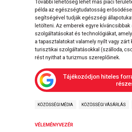
További lehetőség lehet más piaci terül
példa az egészségtudatosság erősödése.
segítségével tudják egészségi állapotuka
letölteni. Az emberek egyre kíváncsibbak 
szolgáltatásokat és technológiákat, ame
a tapasztalatokat valamely nyílt vagy zár
turisztikai szolgáltatásokkal (szálloda, c
rést nyithat a turizmus szereplőinek.
Tájékozódjon hiteles forr
részes
KÖZÖSSÉGI MÉDIA
KÖZÖSSÉGI VÁSÁRLÁS
VÉLEMÉNYVEZÉR