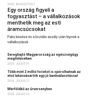
2026. AUGUSZTUS 7.
Egy ország figyeli a
fogyasztást – a vállalkozások
menthetik meg az esti
áramcsúcsokat
Paks kiesése és a brutális aszály után lépnek a
vállalkozások.
Sereghajtó Magyarország az egészségügy
megítélésében
2026. JÚLIUS 31.
Több mint 2 millió forintot is spórolhatnak az
első lakásvásárlók egy jó bankválasztással
2026. JÚLIUS 27.
Mérföldkő az űrversenyben
2026. JÚLIUS 10.