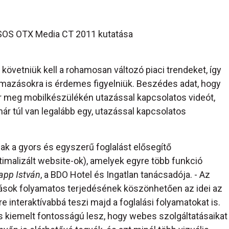
PSOS OTX Media CT 2011 kutatása
követniük kell a rohamosan változó piaci trendeket, így
almazásokra is érdemes figyelniük. Beszédes adat, hogy
r meg mobilkészülékén utazással kapcsolatos videót,
ár túl van legalább egy, utazással kapcsolatos
k a gyors és egyszerű foglalást elősegítő
timalizált website-ok), amelyek egyre több funkció
app István
, a BDO Hotel és Ingatlan tanácsadója. - Az
tások folyamatos terjedésének köszönhetően az idei az
e interaktívabbá teszi majd a foglalási folyamatokat is.
is kiemelt fontosságú lesz, hogy webes szolgáltatásaikat