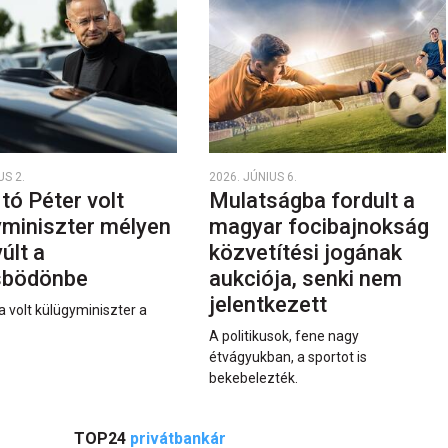
US 2.
2026. JÚNIUS 6.
rtó Péter volt
Mulatságba fordult a
yminiszter mélyen
magyar focibajnokság
últ a
közvetítési jogának
sbödönbe
aukciója, senki nem
jelentkezett
a volt külügyminiszter a
A politikusok, fene nagy
étvágyukban, a sportot is
bekebelezték.
TOP24
privátbankár