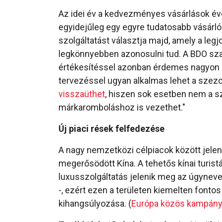
Az idei év a kedvezményes vásárlások év
egyidejűleg egy egyre tudatosabb vásárló
szolgáltatást választja majd, amely a legj
legkönnyebben azonosulni tud. A BDO sz
értékesítéssel azonban érdemes nagyon kö
tervezéssel ugyan alkalmas lehet a szezo
visszaüthet
, hiszen sok esetben nem a sz
márkaromboláshoz is vezethet."
Új piaci rések felfedezése
A nagy nemzetközi célpiacok között jelen
megerősödött Kína. A tehetős kínai turi
luxusszolgáltatás jelenik meg az úgynevez
-, ezért ezen a területen kiemelten font
kihangsúlyozása. (
Európa közös kampányt