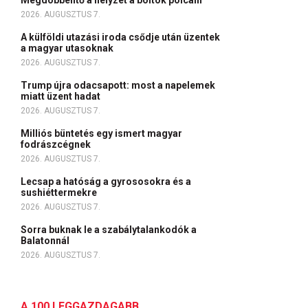
Megdöbbentő a helyzet a boltok polcain
2026. AUGUSZTUS 7.
A külföldi utazási iroda csődje után üzentek
a magyar utasoknak
2026. AUGUSZTUS 7.
Trump újra odacsapott: most a napelemek
miatt üzent hadat
2026. AUGUSZTUS 7.
Milliós büntetés egy ismert magyar
fodrászcégnek
2026. AUGUSZTUS 7.
Lecsap a hatóság a gyrososokra és a
sushiéttermekre
2026. AUGUSZTUS 7.
Sorra buknak le a szabálytalankodók a
Balatonnál
2026. AUGUSZTUS 7.
A 100 LEGGAZDAGABB