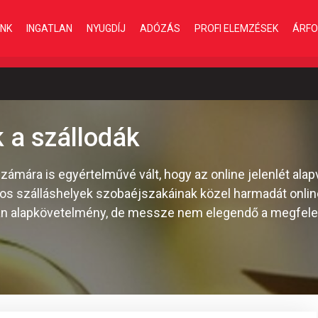
INK
INGATLAN
NYUGDÍJ
ADÓZÁS
PROFI ELEMZÉSEK
ÁRFO
 a szállodák
zámára is egyértelművé vált, hogy az online jelenlét ala
agos szálláshelyek szobaéjszakáinak közel harmadát onlin
án alapkövetelmény, de messze nem elegendő a megfel