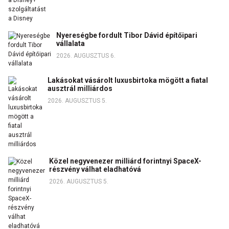
Nyereségbe fordult Tibor Dávid építőipari
vállalata
2026. AUGUSZTUS 6.
Lakásokat vásárolt luxusbirtoka mögött a fiatal
ausztrál milliárdos
2026. AUGUSZTUS 5.
Közel negyvenezer milliárd forintnyi SpaceX-
részvény válhat eladhatóvá
2026. AUGUSZTUS 5.