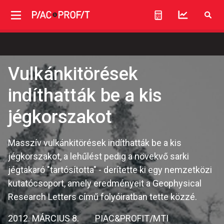
Vulkánkitörések
indíthatták be a kis
jégkorszakot
Masszív vulkánkitörések indíthatták be a kis
jégkorszakot, a lehűlést pedig a növekvő sarki
jégtakaró "tartósította" - derítette ki egy nemzetközi
kutatócsoport, amely eredményeit a Geophysical
Research Letters című folyóiratban tette közzé.
2012. MÁRCIUS 8.
PIAC&PROFIT/MTI