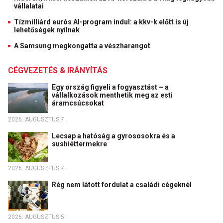
vállalatai
Tízmilliárd eurós AI-program indul: a kkv-k előtt is új
lehetőségek nyílnak
A Samsung megkongatta a vészharangot
CÉGVEZETÉS & IRÁNYÍTÁS
Egy ország figyeli a fogyasztást – a
vállalkozások menthetik meg az esti
áramcsúcsokat
2026. AUGUSZTUS 7.
Lecsap a hatóság a gyrososokra és a
sushiéttermekre
2026. AUGUSZTUS 7.
Rég nem látott fordulat a családi cégeknél
2026. AUGUSZTUS 5.