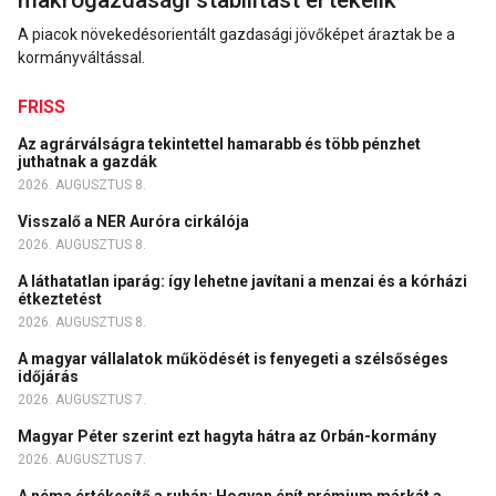
makrogazdasági stabilitást értékelik
A piacok növekedésorientált gazdasági jövőképet áraztak be a
kormányváltással.
FRISS
Az agrárválságra tekintettel hamarabb és több pénzhet
juthatnak a gazdák
2026. AUGUSZTUS 8.
Visszalő a NER Auróra cirkálója
2026. AUGUSZTUS 8.
A láthatatlan iparág: így lehetne javítani a menzai és a kórházi
étkeztetést
2026. AUGUSZTUS 8.
A magyar vállalatok működését is fenyegeti a szélsőséges
időjárás
2026. AUGUSZTUS 7.
Magyar Péter szerint ezt hagyta hátra az Orbán-kormány
2026. AUGUSZTUS 7.