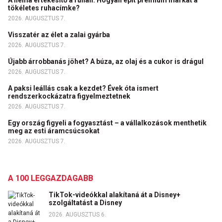
A néma értékesítő a ruhán: Hogyan épít prémium márkát a
tökéletes ruhacímke?
2026. AUGUSZTUS 7.
Visszatér az élet a zalai gyárba
2026. AUGUSZTUS 7.
Újabb árrobbanás jöhet? A búza, az olaj és a cukor is drágul
2026. AUGUSZTUS 7.
A paksi leállás csak a kezdet? Évek óta ismert
rendszerkockázatra figyelmeztetnek
2026. AUGUSZTUS 7.
Egy ország figyeli a fogyasztást – a vállalkozások menthetik
meg az esti áramcsúcsokat
2026. AUGUSZTUS 7.
A 100 LEGGAZDAGABB
TikTok-videókkal alakítaná át a Disney+
szolgáltatást a Disney
2026. AUGUSZTUS 6.