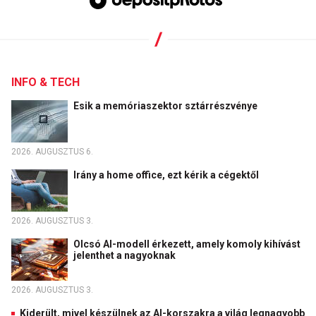
INFO & TECH
Esik a memóriaszektor sztárrészvénye
2026. AUGUSZTUS 6.
Irány a home office, ezt kérik a cégektől
2026. AUGUSZTUS 3.
Olcsó AI-modell érkezett, amely komoly kihívást
jelenthet a nagyoknak
2026. AUGUSZTUS 3.
Kiderült, mivel készülnek az AI-korszakra a világ legnagyobb