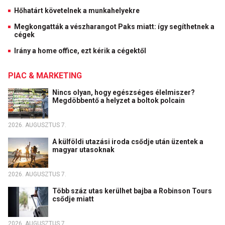
Hőhatárt követelnek a munkahelyekre
Megkongatták a vészharangot Paks miatt: így segíthetnek a
cégek
Irány a home office, ezt kérik a cégektől
PIAC & MARKETING
Nincs olyan, hogy egészséges élelmiszer?
Megdöbbentő a helyzet a boltok polcain
2026. AUGUSZTUS 7.
A külföldi utazási iroda csődje után üzentek a
magyar utasoknak
2026. AUGUSZTUS 7.
Több száz utas kerülhet bajba a Robinson Tours
csődje miatt
2026. AUGUSZTUS 7.