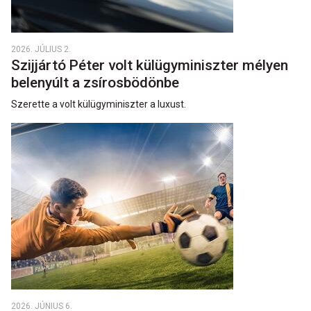
2026. JÚLIUS 2.
Szijjártó Péter volt külügyminiszter mélyen
belenyúlt a zsírosbödönbe
Szerette a volt külügyminiszter a luxust.
2026. JÚNIUS 6.