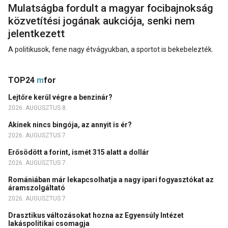
Mulatságba fordult a magyar focibajnokság
közvetítési jogának aukciója, senki nem
jelentkezett
A politikusok, fene nagy étvágyukban, a sportot is bekebelezték.
TOP24
m
for
Lejtőre kerül végre a benzinár?
2026. AUGUSZTUS 8.
Akinek nincs bingója, az annyit is ér?
2026. AUGUSZTUS 7.
Erősödött a forint, ismét 315 alatt a dollár
2026. AUGUSZTUS 7.
Romániában már lekapcsolhatja a nagy ipari fogyasztókat az
áramszolgáltató
2026. AUGUSZTUS 7.
Drasztikus változásokat hozna az Egyensúly Intézet
lakáspolitikai csomagja