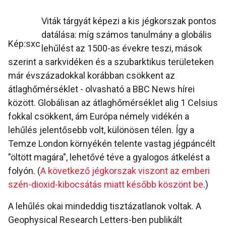
Viták tárgyát képezi a kis jégkorszak pontos
datálása: míg számos tanulmány a globális
Kép:sxc
lehűlést az 1500-as évekre teszi, mások
szerint a sarkvidéken és a szubarktikus területeken
már évszázadokkal korábban csökkent az
átlaghőmérséklet - olvasható a BBC News hírei
között. Globálisan az átlaghőmérséklet alig 1 Celsius
fokkal csökkent, ám Európa némely vidékén a
lehűlés jelentősebb volt, különösen télen. Így a
Temze London környékén telente vastag jégpáncélt
"öltött magára", lehetővé téve a gyalogos átkelést a
folyón. (
A következő jégkorszak viszont az emberi
szén-dioxid-kibocsátás miatt később köszönt be
.)
A lehűlés okai mindeddig tisztázatlanok voltak. A
Geophysical Research Letters-ben publikált