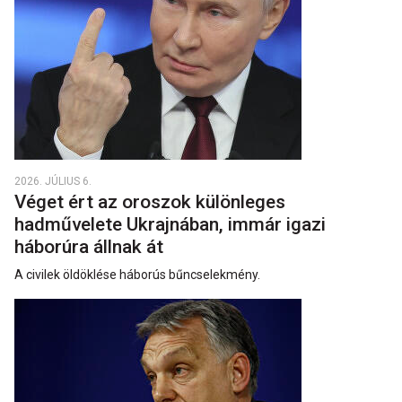
2026. JÚLIUS 6.
Véget ért az oroszok különleges
hadművelete Ukrajnában, immár igazi
háborúra állnak át
A civilek öldöklése háborús bűncselekmény.