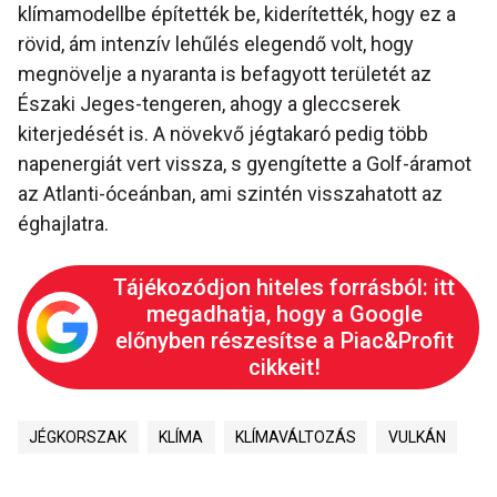
klímamodellbe építették be, kiderítették, hogy ez a
rövid, ám intenzív lehűlés elegendő volt, hogy
megnövelje a nyaranta is befagyott területét az
Északi Jeges-tengeren, ahogy a gleccserek
kiterjedését is. A növekvő jégtakaró pedig több
napenergiát vert vissza, s gyengítette a Golf-áramot
az Atlanti-óceánban, ami szintén visszahatott az
éghajlatra.
Tájékozódjon hiteles forrásból: itt
megadhatja, hogy a Google
előnyben részesítse a Piac&Profit
cikkeit!
JÉGKORSZAK
KLÍMA
KLÍMAVÁLTOZÁS
VULKÁN