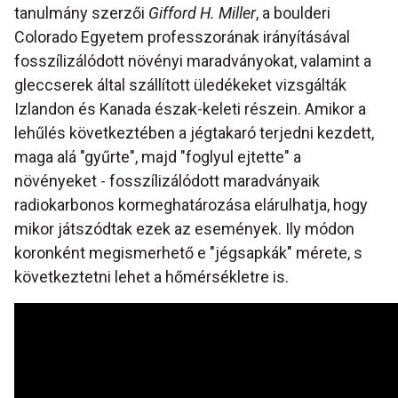
tanulmány szerzői
Gifford H. Miller
, a boulderi
Colorado Egyetem professzorának irányításával
fosszílizálódott növényi maradványokat, valamint a
gleccserek által szállított üledékeket vizsgálták
Izlandon és Kanada észak-keleti részein. Amikor a
lehűlés következtében a jégtakaró terjedni kezdett,
maga alá "gyűrte", majd "foglyul ejtette" a
növényeket - fosszílizálódott maradványaik
radiokarbonos kormeghatározása elárulhatja, hogy
mikor játszódtak ezek az események. Ily módon
koronként megismerhető e "jégsapkák" mérete, s
következtetni lehet a hőmérsékletre is.