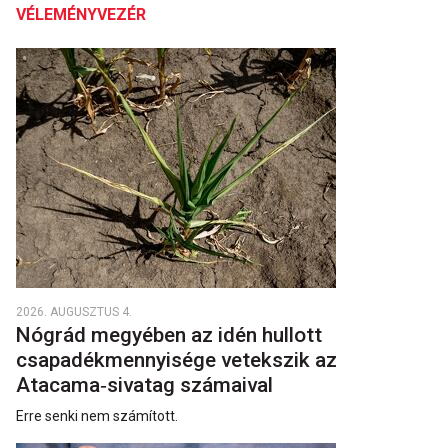
VÉLEMÉNYVEZÉR
2026. AUGUSZTUS 4.
Nógrád megyében az idén hullott
csapadékmennyisége vetekszik az
Atacama‑sivatag számaival
Erre senki nem számított.