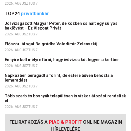
2026. AUGUSZTUS 7.
TOP24
privátbankár
Jól vizsgázott Magyar Péter, de közben csinált egy súlyos
baklövést – Ez Viszont Privát
2026. AUGUSZTUS 7.
Először látogat Belgrádba Volodimir Zelenszkij
2026. AUGUSZTUS 7.
Ennyire kell mélyre fúrni, hogy ivóvizes kút legyen a kertben
2026. AUGUSZTUS 7.
Napközben beragadt a forint, de estére bőven behozta a
lemaradást
2026. AUGUSZTUS 7.
Több szerb és bosnyák településen is vízkorlátozást rendeltek
el
2026. AUGUSZTUS 7.
FELIRATKOZÁS A
PIAC & PROFIT
ONLINE MAGAZIN
HÍRLEVELÉRE