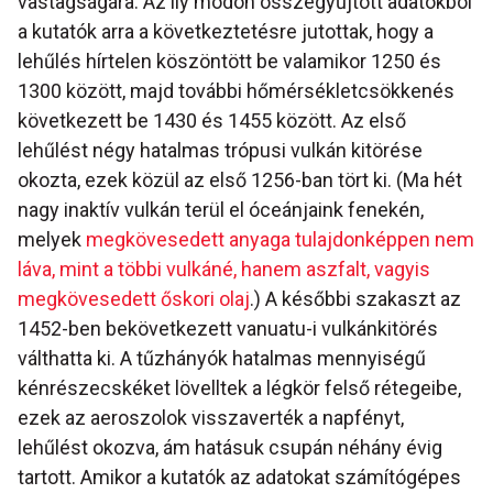
vastagságára. Az ily módon összegyűjtött adatokból
a kutatók arra a következtetésre jutottak, hogy a
lehűlés hírtelen köszöntött be valamikor 1250 és
1300 között, majd további hőmérsékletcsökkenés
következett be 1430 és 1455 között. Az első
lehűlést négy hatalmas trópusi vulkán kitörése
okozta, ezek közül az első 1256-ban tört ki. (Ma hét
nagy inaktív vulkán terül el óceánjaink fenekén,
melyek
megkövesedett anyaga tulajdonképpen nem
láva, mint a többi vulkáné, hanem aszfalt, vagyis
megkövesedett őskori olaj
.) A későbbi szakaszt az
1452-ben bekövetkezett vanuatu-i vulkánkitörés
válthatta ki. A tűzhányók hatalmas mennyiségű
kénrészecskéket lövelltek a légkör felső rétegeibe,
ezek az aeroszolok visszaverték a napfényt,
lehűlést okozva, ám hatásuk csupán néhány évig
tartott. Amikor a kutatók az adatokat számítógépes