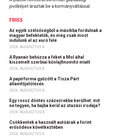
jövőképet áraztak be a kormányváltással.
FRISS
Az egyik szélsőségből a másikba fordulnak a
magyar befektetők, és még csak most
indulunk el az euró felé
2026. AUGUSZTUS 8.
A Ryanair behúzza a féket a Mol által
kiszemelt szerbiai kőolajfinomító miatt
2026. AUGUSZTUS 8.
A papírforma győzött a Tisza Párt
államfőjelölésén
2026. AUGUSZTUS 8.
Egy rossz döntés százezrekbe kerülhet: mit
ne tegyen, ha bajba kerül az utazási irodája?
2026. AUGUSZTUS 8.
Csökkentek a használt autóárak a forint
erősödése következtében
2026. AUGUSZTUS 8.