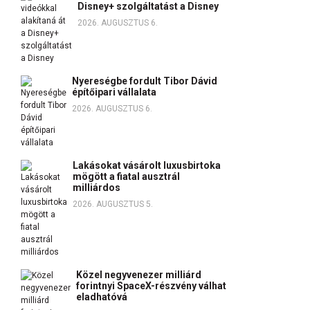
Disney+ szolgáltatást a Disney
2026. AUGUSZTUS 6.
Nyereségbe fordult Tibor Dávid
építőipari vállalata
2026. AUGUSZTUS 6.
Lakásokat vásárolt luxusbirtoka
mögött a fiatal ausztrál
milliárdos
2026. AUGUSZTUS 5.
Közel negyvenezer milliárd
forintnyi SpaceX-részvény válhat
eladhatóvá