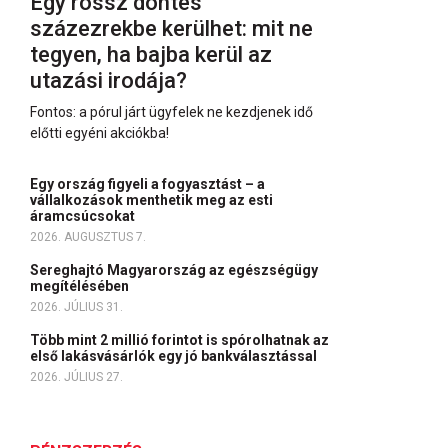
Egy rossz döntés
százezrekbe kerülhet: mit ne
tegyen, ha bajba kerül az
utazási irodája?
Fontos: a pórul járt ügyfelek ne kezdjenek idő
előtti egyéni akciókba!
Egy ország figyeli a fogyasztást – a
vállalkozások menthetik meg az esti
áramcsúcsokat
2026. AUGUSZTUS 7.
Sereghajtó Magyarország az egészségügy
megítélésében
2026. JÚLIUS 31.
Több mint 2 millió forintot is spórolhatnak az
első lakásvásárlók egy jó bankválasztással
2026. JÚLIUS 27.