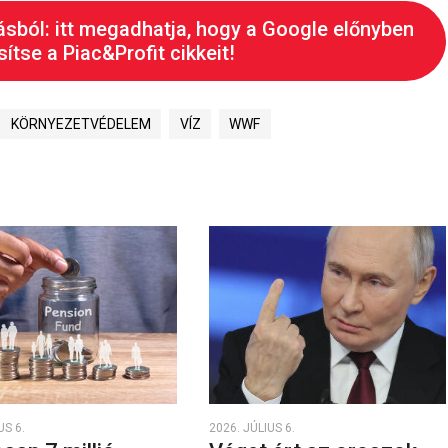
ásból: itt megadhatja, hogy a Google előnyben
ítse a Piac&Profit cikkeit!
KÖRNYEZETVÉDELEM
VÍZ
WWF
US 6.
2026. JÚLIUS 6.