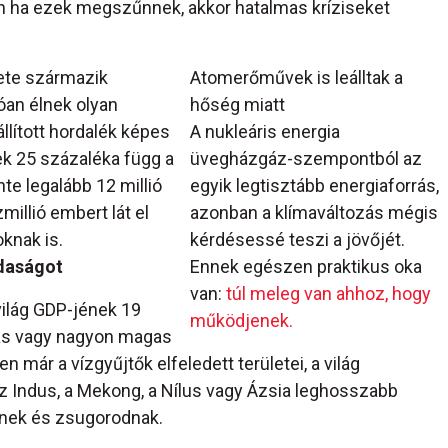
n ha ezek megszűnnek, akkor hatalmas kríziseket
lete származik
Atomerőművek is leálltak a
ióan élnek olyan
hőség miatt
állított hordalék képes
A nukleáris energia
ek 25 százaléka függ a
üvegházgáz-szempontból az
nte legalább 12 millió
egyik legtisztább energiaforrás,
millió embert lát el
azonban a klímaváltozás mégis
knak is.
kérdésessé teszi a jövőjét.
zdaságot
Ennek egészen praktikus oka
van:
túl meleg van ahhoz, hogy
 világ GDP-jének 19
működjenek.
gas vagy nagyon magas
már a vízgyűjtők elfeledett területei, a világ
 az Indus, a Mekong, a Nílus vagy Ázsia leghosszabb
ednek és zsugorodnak.