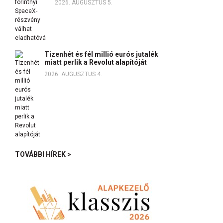
2026. AUGUSZTUS 5.
Tizenhét és fél millió eurós jutalék
miatt perlik a Revolut alapítóját
2026. AUGUSZTUS 4.
TOVÁBBI HÍREK >