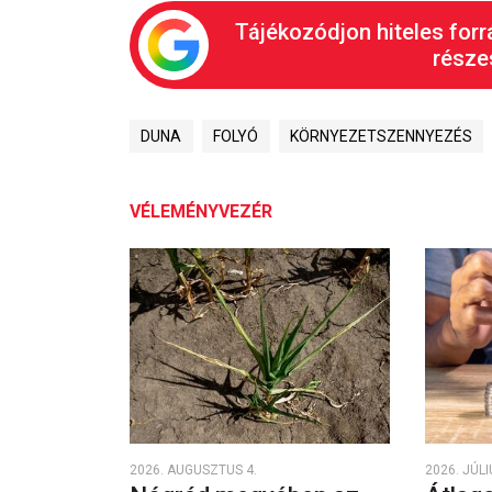
Tájékozódjon hiteles forr
részes
DUNA
FOLYÓ
KÖRNYEZETSZENNYEZÉS
VÉLEMÉNYVEZÉR
2026. AUGUSZTUS 4.
2026. JÚLI