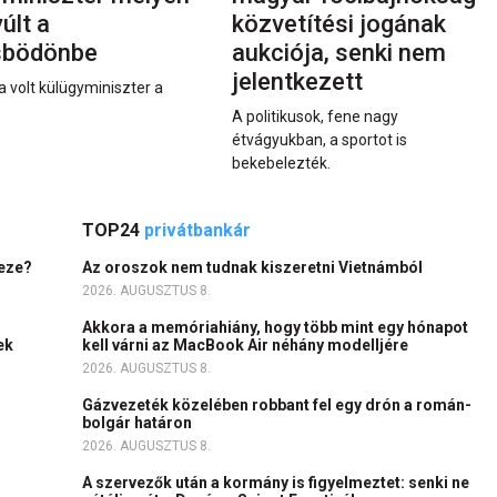
últ a
közvetítési jogának
sbödönbe
aukciója, senki nem
jelentkezett
a volt külügyminiszter a
A politikusok, fene nagy
étvágyukban, a sportot is
bekebelezték.
TOP24
privátbankár
heze?
Az oroszok nem tudnak kiszeretni Vietnámból
2026. AUGUSZTUS 8.
Akkora a memóriahiány, hogy több mint egy hónapot
ek
kell várni az MacBook Air néhány modelljére
2026. AUGUSZTUS 8.
Gázvezeték közelében robbant fel egy drón a román-
bolgár határon
2026. AUGUSZTUS 8.
A szervezők után a kormány is figyelmeztet: senki ne