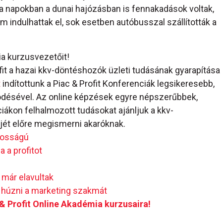
t a napokban a dunai hajózásban is fennakadások voltak,
 indulhattak el, sok esetben autóbusszal szállították a
ia kurzusvezetőit!
ofit a hazai kkv-döntéshozók üzleti tudásának gyarapítása
t
indítottunk a Piac & Profit Konferenciák legsikeresebb,
ödésével. Az online képzések egyre népszerűbbek,
ákon felhalmozott tudásokat ajánljuk a kkv-
ét előre megismerni akaróknak.
ntosságú
 a profitot
 már elavultak
l húzni a marketing szakmát
c & Profit Online Akadémia kurzusaira!