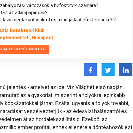
szabályozási változások a befektetők számára?
tart az állampapírpiac?
távú megtakarításokról és az ingatlanbefektetésekről?
szis Befektetői Klub
zeptember 24., Budapest
ALJA LE HELYÉT MOST >>
mű jelentés - amelyet az idei Víz Világhét első napján,
ámutat: az a gyakorlat, miszerint a folyókra leginkább
y kockázatokkal járhat. Ezáltal ugyanis a folyók további,
maradását veszélyeztetjük - az édesvízi halászattól és
édelmen át az hordalékszállításig. Ezekből az
millió ember profitál, ennek ellenére a döntéshozók ezt