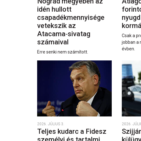
Nógrád megyében az
Átlago
idén hullott
forint
csapadékmennyisége
nyugd
vetekszik az
kormá
Atacama‑sivatag
Csak a pr
számaival
jobban a 
évben.
Erre senki nem számított.
2026. JÚLIUS 3.
2026. JÚLI
Teljes kudarc a Fidesz
Szijjá
személyi és tartalmi
külüg