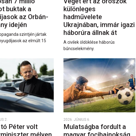
san 7 millió
Véget ért az oroszok
ot buktak a
különleges
íjasok az Orbán-
hadművelete
ny idején
Ukrajnában, immár igazi
háborúra állnak át
opaganda szintjén jártak
nyugdíjasok az elmúlt 15
A civilek öldöklése háborús
bűncselekmény.
US 2.
2026. JÚNIUS 6.
rtó Péter volt
Mulatságba fordult a
yminiszter mélyen
magyar focibajnokság