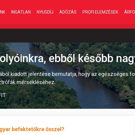
INK
INGATLAN
NYUGDÍJ
ADÓZÁS
PROFI ELEMZÉSEK
ÁRFO
lyóinkra, ebből később nagy
mából kiadott jelentése bemutatja, hogy az egészséges f
sztrófák mérsékléséhez.
IT
gyar befektetőkre ősszel?