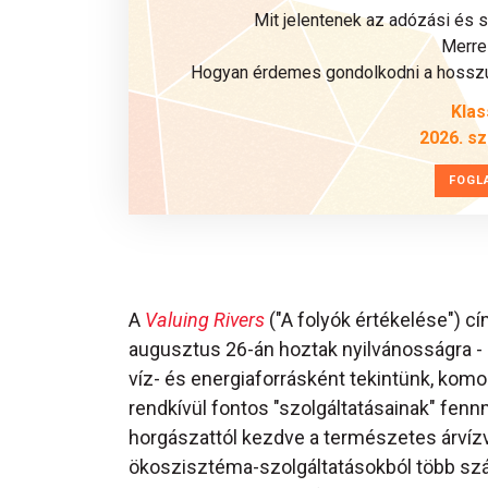
Mit jelentenek az adózási és 
Merre 
Hogyan érdemes gondolkodni a hosszú 
Klas
2026. s
FOGL
A
Valuing Rivers
("A folyók értékelése") cí
augusztus 26-án hoztak nyilvánosságra - r
víz- és energiaforrásként tekintünk, komol
rendkívül fontos "szolgáltatásainak" fenn
horgászattól kezdve a természetes árvízv
ökoszisztéma-szolgáltatásokból több száz