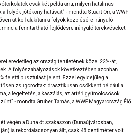
ótorkolatok csak két példa arra, milyen hatalmas
k a folyók jótékony hatásait” - mondta Stuart Orr, a WWF
en át kell alakítani a folyók kezelésére irányuló
 mind a fenntartható fejlődésre irányuló törekvéseket
ei eredetileg az ország területének közel 23%-át,
tek. A folyószabályozások következtében azonban
 feletti pusztulást jelent. Ezzel egyidejűleg a
ntősen zsugorodtak: drasztikusan csökkent például a
a, a legeltetés, a kaszálás, az ártéri gyümölcsösök
szűnt" - mondta Gruber Tamás, a WWF Magyarország Élő
 hét végén a Duna öt szakaszon (Dunaújvárosban,
n) is rekordalacsonyan állt, csak 48 centiméter volt