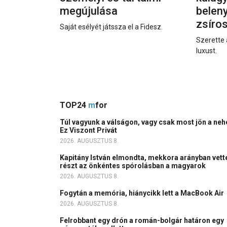
megújulása
beleny
zsíro
Saját esélyét játssza el a Fidesz.
Szerette 
luxust.
TOP24
m
for
Túl vagyunk a válságon, vagy csak most jön a ne
Ez Viszont Privát
2026. AUGUSZTUS 8.
Kapitány István elmondta, mekkora arányban vett
részt az önkéntes spórolásban a magyarok
2026. AUGUSZTUS 8.
Fogytán a memória, hiánycikk lett a MacBook Air
2026. AUGUSZTUS 8.
Felrobbant egy drón a román-bolgár határon egy