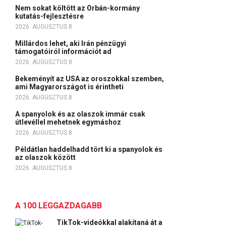
Nem sokat költött az Orbán-kormány
kutatás-fejlesztésre
2026. AUGUSZTUS 8.
Millárdos lehet, aki Irán pénzügyi
támogatóiról információt ad
2026. AUGUSZTUS 8.
Bekeményít az USA az oroszokkal szemben,
ami Magyarországot is érintheti
2026. AUGUSZTUS 8.
A spanyolok és az olaszok immár csak
útlevéllel mehetnek egymáshoz
2026. AUGUSZTUS 8.
Példátlan haddelhadd tört ki a spanyolok és
az olaszok között
2026. AUGUSZTUS 8.
A 100 LEGGAZDAGABB
TikTok-videókkal alakítaná át a