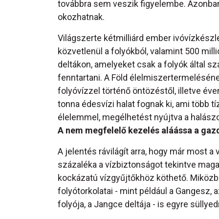
továbbra sem veszik figyelembe. Azonba
okozhatnak.
Világszerte kétmilliárd ember ivóvízkész
közvetlenül a folyókból, valamint 500 mill
deltákon, amelyeket csak a folyók által sz
fenntartani. A Föld élelmiszertermelésén
folyóvízzel történő öntözéstől, illetve éve
tonna édesvízi halat fognak ki, ami több tíz
élelemmel, megélhetést nyújtva a halászo
A nem megfelelő kezelés aláássa a ga
A jelentés rávilágít arra, hogy már most a
százaléka a vízbiztonságot tekintve ma
kockázatú vízgyűjtőkhöz köthető. Miközben 
folyótorkolatai - mint például a Gangesz,
folyója, a Jangce deltája - is egyre sülly