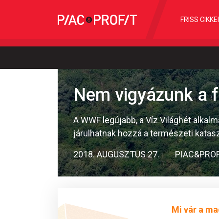
FRISS CIKKE
Nem vigyázunk a fo
A WWF legújabb, a Víz Világhét alkal
járulhatnak hozzá a természeti kata
2018. AUGUSZTUS 27.
PIAC&PROF
Mi vár a ma