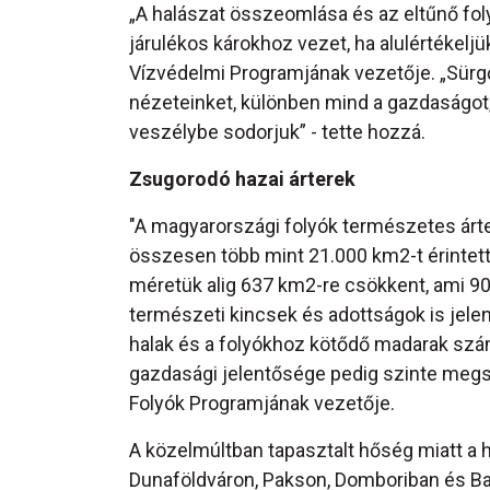
„A halászat összeomlása és az eltűnő foly
járulékos károkhoz vezet, ha alulértékeljü
Vízvédelmi Programjának vezetője. „Sürgős
nézeteinket, különben mind a gazdaságot,
veszélybe sodorjuk” - tette hozzá.
Zsugorodó hazai árterek
"A magyarországi folyók természetes árter
összesen több mint 21.000 km2-t érintet
méretük alig 637 km2-re csökkent, ami 90%
természeti kincsek és adottságok is jele
halak és a folyókhoz kötődő madarak szám
gazdasági jelentősége pedig szinte meg
Folyók Programjának vezetője.
A közelmúltban tapasztalt hőség miatt a
Dunaföldváron, Pakson, Domboriban és Bajá