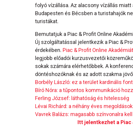
folyó vízállása. Az alacsony vízállás miat
Budapesten és Bécsben a turistahajók nem
turistákat.
Bemutatjuk a Piac & Profit Online Akadém
Új szolgáltatással jelentkezik a Piac & Pr
érdekében.
Piac & Profit Online Akadémiá
legjobb előadói kurzusvezetői közreműk
sokak számára elérhetőbbek. A konferenci
döntéshozóknak és az adott szakma jövőj
Borbély László: ez a terület kardinális fo
Bíró Nóra: a tűpontos kommunikáció hozza
Ferling József: láthatóság és hitelesség
Lévai Richárd: a néhány éves megoldások
Vavrek Balázs: magasabb színvonalra kel
Itt jelentkezhet a Pia