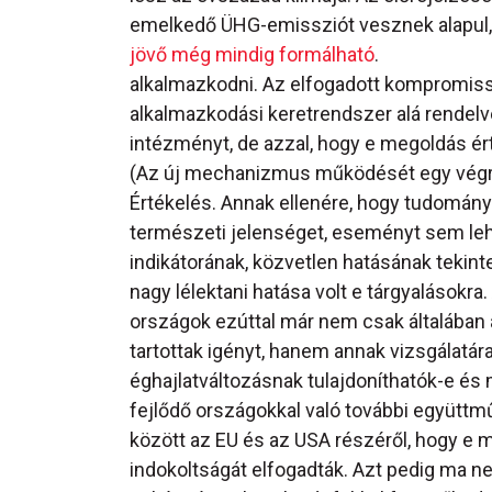
emelkedő ÜHG-emissziót vesznek alapul
jövő még mindig formálható
.
alkalmazkodni. Az elfogadott kompromiss
alkalmazkodási keretrendszer alá rendelv
intézményt, de azzal, hogy e megoldás ér
(Az új mechanizmus működését egy végreh
Értékelés. Annak ellenére, hogy tudomán
természeti jelenséget, eseményt sem leh
indikátorának, közvetlen hatásának tekint
nagy lélektani hatása volt e tárgyalásokra
országok ezúttal már nem csak általában
tartottak igényt, hanem annak vizsgálatára
éghajlatváltozásnak tulajdoníthatók-e és m
fejlődő országokkal való további együttmű
között az EU és az USA részéről, hogy e
indokoltságát elfogadták. Azt pedig ma n