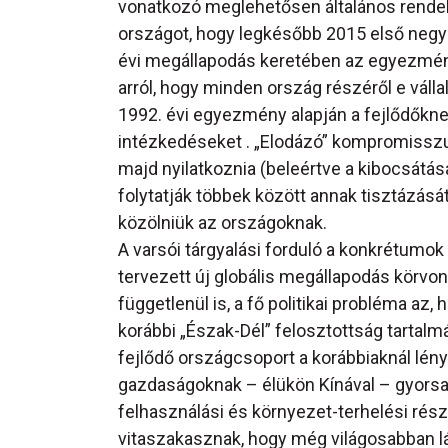
vonatkozó meglehetősen általános rendel
országot, hogy legkésőbb 2015 első negy
évi megállapodás keretében az egyezmény
arról, hogy minden ország részéről e váll
1992. évi egyezmény alapján a fejlődőkne
intézkedéseket . „Elodázó” kompromisszu
majd nyilatkoznia (beleértve a kibocsátás
folytatják többek között annak tisztázásá
közölniük az országoknak.
A varsói tárgyalási forduló a konkrétumok 
tervezett új globális megállapodás körvo
függetlenül is, a fő politikai probléma az,
korábbi „Észak-Dél” felosztottság tartalm
fejlődő országcsoport a korábbiaknál lén
gazdaságoknak – élükön Kínával – gyorsan 
felhasználási és környezet-terhelési rés
vitaszakasznak, hogy még világosabban lá