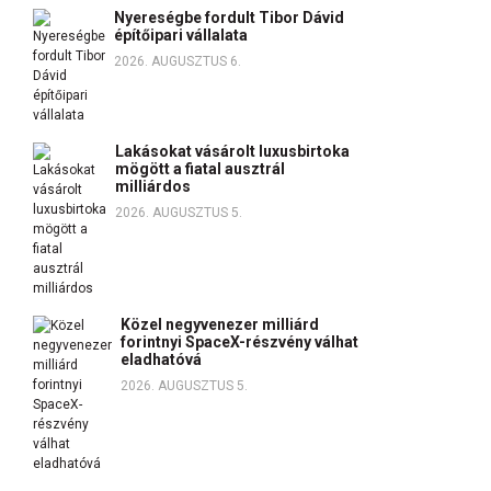
Nyereségbe fordult Tibor Dávid
építőipari vállalata
2026. AUGUSZTUS 6.
Lakásokat vásárolt luxusbirtoka
mögött a fiatal ausztrál
milliárdos
2026. AUGUSZTUS 5.
Közel negyvenezer milliárd
forintnyi SpaceX-részvény válhat
eladhatóvá
2026. AUGUSZTUS 5.