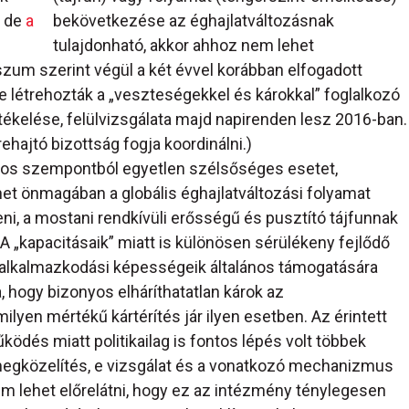
, de
a
bekövetkezése az éghajlatváltozásnak
tulajdonható, akkor ahhoz nem lehet
zum szerint végül a két évvel korábban elfogadott
e létrehozták a „veszteségekkel és károkkal” foglalkozó
tékelése, felülvizsgálata majd napirenden lesz 2016-ban.
ajtó bizottság fogja koordinálni.)
yos szempontból egyetlen szélsőséges esetet,
et önmagában a globális éghajlatváltozási folyamat
eni, a mostani rendkívüli erősségű és pusztító tájfunnak
. A „kapacitásaik” miatt is különösen sérülékeny fejlődő
 alkalmazkodási képességeik általános támogatására
, hogy bizonyos elháríthatatlan károk az
ilyen mértékű kártérítés jár ilyen esetben. Az érintett
ködés miatt politikailag is fontos lépés volt többek
 megközelítés, e vizsgálat és a vonatkozó mechanizmus
em lehet előrelátni, hogy ez az intézmény ténylegesen