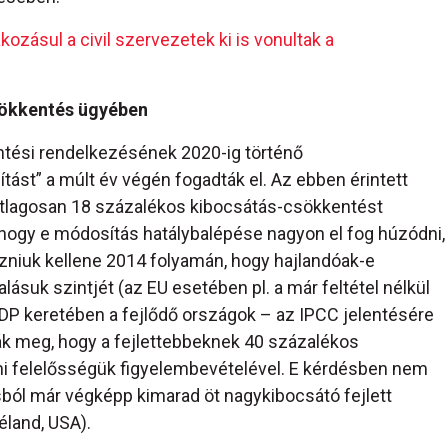
ozásul a civil szervezetek ki is vonultak a
csökkentés ügyében
tési rendelkezésének 2020-ig történő
ást” a múlt év végén fogadták el. Az ebben érintett
átlagosan 18 százalékos kibocsátás-csökkentést
, hogy e módosítás hatálybalépése nagyon el fog húzódni,
kozniuk kellene 2014 folyamán, hogy hajlandóak-e
ásuk szintjét (az EU esetében pl. a már feltétel nélkül
 ADP keretében a fejlődő országok – az IPCC jelentésére
ták meg, hogy a fejlettebbeknek 40 százalékos
mi felelősségük figyelembevételével. E kérdésben nem
ból már végképp kimarad öt nagykibocsátó fejlett
éland, USA).