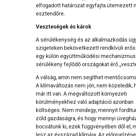
elfogadott határozat egyfajta ütemezett 
esztendőre.
Veszteségek és károk
A sérülékenység és az alkalmazkodás ügy
szigeteken bekövetkezett rendkívüli erőss
egy külön együttműködési mechanizmus jö
sérülékeny fejlődő országokat érő „vesz
A válság, amin nem segíthet mentőcsom
A klímaváltozás nem jön, nem közeledik,
már itt van. A megváltozott környezeti
körülményekhez való adaptáció azonban
költséges. Nem mindegy, mennyit fordítu
zöld gazdaságra, és hogy mennyi üveghá
bocsátunk ki, ezek függvényében dől el, 
lesz az évszázad klímája. Az előrejelzés