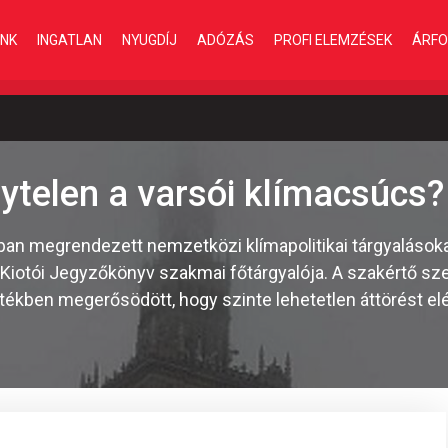
INK
INGATLAN
NYUGDÍJ
ADÓZÁS
PROFI ELEMZÉSEK
ÁRFO
ytelen a varsói klímacsúcs?
an megrendezett nemzetközi klímapolitikai tárgyalásoka
Kiotói Jegyzőkönyv szakmai főtárgyalója. A szakértő sze
ékben megerősödött, hogy szinte lehetetlen áttörést elé