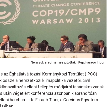
Nem sok eredményre jutottak - Kép: Faragó Tibor
és az Éghajlatváltozási Kormányközi Testület (IPCC)
 össze a nemzetközi klímapolitika vezetői, civil
klímaváltozás elleni fellépés módjairól tanácskozzanak.
s után véget ért konferencia azonban kiábrándítóan
leni harcban - írta Faragó Tibor, a Corvinus Egyetem
lésében.