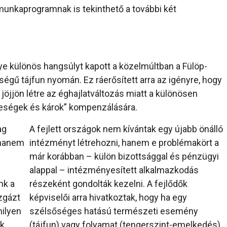
munkaprogramnak is tekinthető a további két
e különös hangsúlyt kapott a közelmúltban a Fülöp-
égű tájfun nyomán. Ez ráerősített arra az igényre, hogy
jjön létre az éghajlatváltozás miatt a különösen
teségek és károk” kompenzálására.
ag
A fejlett országok nem kívántak egy újabb önálló
 hanem
intézményt létrehozni, hanem e problémakört a
már korábban – külön bizottsággal és pénzügyi
alappal – intézményesített alkalmazkodás
nk a
részeként gondolták kezelni. A fejlődők
zgázt
képviselői arra hivatkoztak, hogy ha egy
milyen
szélsőséges hatású természeti esemény
ek
(tájfun) vagy folyamat (tengerszint-emelkedés)