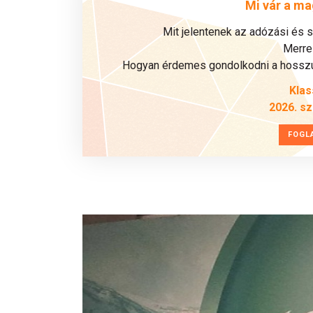
Mi vár a ma
Mit jelentenek az adózási és 
Merre 
Hogyan érdemes gondolkodni a hosszú 
Klas
2026. s
FOGL