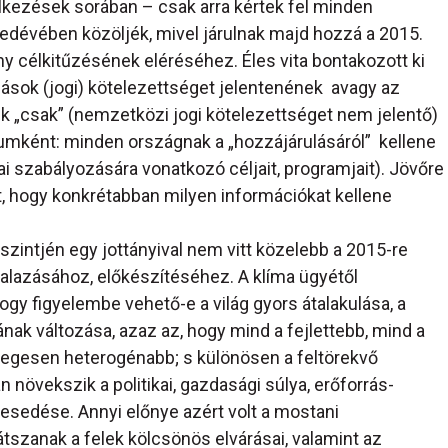
kezések sorában – csak arra kértek fel minden
edévében közöljék, mivel járulnak majd hozzá a 2015.
 célkitűzésének eléréséhez. Éles vita bontakozott ki
alások (jogi) kötelezettséget jelentenének avagy az
k „csak” (nemzetközi jogi kötelezettséget nem jelentő)
mként: minden országnak a „hozzájárulásáról” kellene
ai szabályozására vonatkozó céljait, programjait). Jövőre
t, hogy konkrétabban milyen információkat kellene
szintjén egy jottányival nem vitt közelebb a 2015-re
nalazásához, előkészítéséhez. A klíma ügyétől
 hogy figyelembe vehető-e a világ gyors átalakulása, a
ának változása, azaz az, hogy mind a fejlettebb, mind a
yegesen heterogénabb; s különösen a feltörekvő
növekszik a politikai, gazdasági súlya, erőforrás-
zesedése. Annyi előnye azért volt a mostani
tszanak a felek kölcsönös elvárásai, valamint az