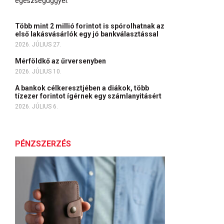
egészségüggyel.
Több mint 2 millió forintot is spórolhatnak az
első lakásvásárlók egy jó bankválasztással
2026. JÚLIUS 27.
Mérföldkő az űrversenyben
2026. JÚLIUS 10.
A bankok célkeresztjében a diákok, több
tízezer forintot ígérnek egy számlanyitásért
2026. JÚLIUS 6.
PÉNZSZERZÉS