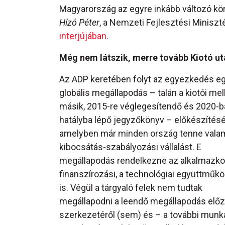
Magyarország az egyre inkább változó körü
Hízó Péter
, a Nemzeti Fejlesztési Miniszt
interjújában.
Még nem látszik, merre tovább Kiotó ut
Az ADP keretében folyt az egyezkedés eg
globális megállapodás – talán a kiotói mel
másik, 2015-re véglegesítendő és 2020-
hatályba lépő jegyzőkönyv – előkészítésé
amelyben már minden ország tenne vala
kibocsátás-szabályozási vállalást. E
megállapodás rendelkezne az alkalmazkod
finanszírozási, a technológiai együttműk
is. Végül a tárgyaló felek nem tudtak
megállapodni a leendő megállapodás elő
szerkezetéről (sem) és – a további munk