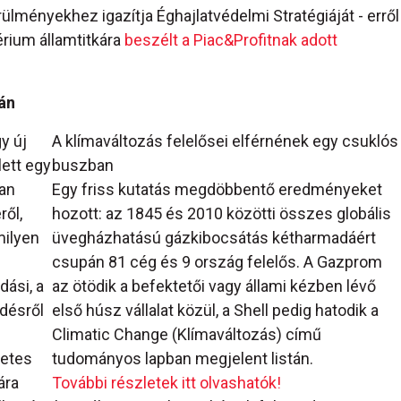
lményekhez igazítja Éghajlatvédelmi Stratégiáját - erről
érium államtitkára
beszélt a Piac&Profitnak adott
án
y új
A klímaváltozás felelősei elférnének egy csuklós
lett egy
buszban
ban
Egy friss kutatás megdöbbentő eredményeket
ről,
hozott: az 1845 és 2010 közötti összes globális
milyen
üvegházhatású gázkibocsátás kétharmadáért
csupán 81 cég és 9 ország felelős. A Gazprom
ási, a
az ötödik a befektetői vagy állami kézben lévő
ödésről
első húsz vállalat közül, a Shell pedig hatodik a
Climatic Change (Klímaváltozás) című
zetes
tudományos lapban megjelent listán.
ára
További részletek itt olvashatók!