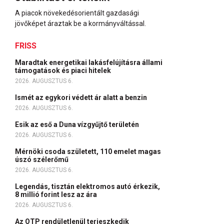
A piacok növekedésorientált gazdasági
jövőképet áraztak be a kormányváltással.
FRISS
Maradtak energetikai lakásfelújításra állami
támogatások és piaci hitelek
2026. AUGUSZTUS 6.
Ismét az egykori védett ár alatt a benzin
2026. AUGUSZTUS 6.
Esik az eső a Duna vízgyűjtő területén
2026. AUGUSZTUS 6.
Mérnöki csoda született, 110 emelet magas
úszó szélerőmű
2026. AUGUSZTUS 6.
Legendás, tisztán elektromos autó érkezik,
8 millió forint lesz az ára
2026. AUGUSZTUS 6.
Az OTP rendületlenül terjeszkedik