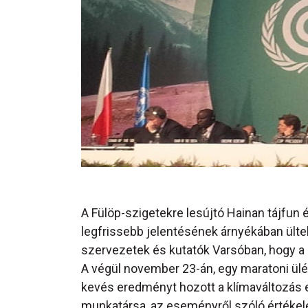
A Fülöp-szigetekre lesújtó Hainan tájfun 
legfrissebb jelentésének árnyékában ültek
szervezetek és kutatók Varsóban, hogy a 
A végül november 23-án, egy maratoni ülé
kevés eredményt hozott a klímaváltozás el
munkatársa, az eseményről szóló értéke