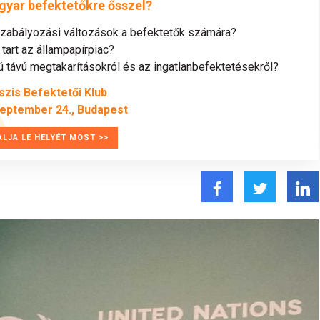
gyar befektetőkre ősszel?
szabályozási változások a befektetők számára?
tart az állampapírpiac?
távú megtakarításokról és az ingatlanbefektetésekről?
szis Befektetői Klub
zeptember 24., Budapest
ALJA LE HELYÉT MOST >>