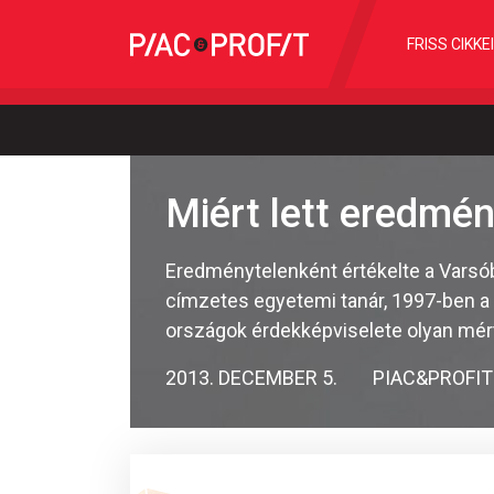
FRISS CIKKE
Miért lett eredmén
Eredménytelenként értékelte a Varsób
címzetes egyetemi tanár, 1997-ben a 
országok érdekképviselete olyan mért
2013. DECEMBER 5.
PIAC&PROFIT