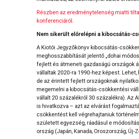
Részben az eredménytelenség miatti tiltak
konferenciáról.
Nem sikerült előrelépni a kibocsátás-
A Kiotói Jegyzőkönyv kibocsátás-csökken
meghosszabbítását jelentő „dohai módosít
fejlett és átmeneti gazdaságú országok 
vállaltak 2020-ra 1990-hez képest. Lehet
de az érintett fejlett országoknak nyilat
megemelni a kibocsátás-csökkentési vállal
vállalt 20 százalékról 30 százalékra). Az
is hivatkozva – azt az elvárást fogalmaz
csökkentést kell végrehajtaniuk történel
született egyezség, ráadásul e módosítás
ország (Japán, Kanada, Oroszország, Új-Z