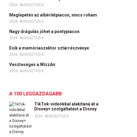
2026. AUGUSZTUS 6.
Meglepetés az albérletpiacon, nincs roham
2026. AUGUSZTUS 6.
Nagy drágulás jöhet a pontypiacon
2026. AUGUSZTUS 6.
Esik a memóriaszektor sztárrészvénye
2026. AUGUSZTUS 6.
Veszteséges a WizzAir
2026. AUGUSZTUS 6.
A 100 LEGGAZDAGABB
TikTok-videókkal alakítaná át a
Disney+ szolgáltatást a Disney
2026. AUGUSZTUS 6.