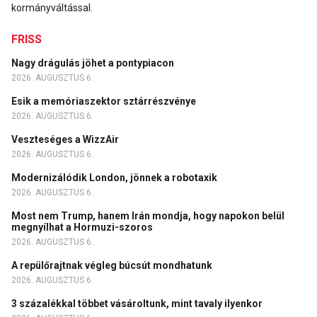
kormányváltással.
FRISS
Nagy drágulás jöhet a pontypiacon
2026. AUGUSZTUS 6.
Esik a memóriaszektor sztárrészvénye
2026. AUGUSZTUS 6.
Veszteséges a WizzAir
2026. AUGUSZTUS 6.
Modernizálódik London, jönnek a robotaxik
2026. AUGUSZTUS 6.
Most nem Trump, hanem Irán mondja, hogy napokon belül
megnyílhat a Hormuzi-szoros
2026. AUGUSZTUS 6.
A repülőrajtnak végleg búcsút mondhatunk
2026. AUGUSZTUS 6.
3 százalékkal többet vásároltunk, mint tavaly ilyenkor