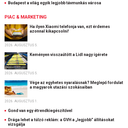
Budapest a világ egyik legjobb távmunkás városa
PIAC & MARKETING
Ha ilyen Xiaomi telefonja van, ezt érdemes
azonnal kikapcsolni!
2026. AUGUSZTUS 5.
Keményen visszaütött a Lidl nagy ígérete
2026. AUGUSZTUS 5.
Vége az egyhetes nyaralásnak? Meglepő fordulat
a magyarok utazási szokásaiban
2026. AUGUSZTUS 1.
Gond van egy étrendkiegészítővel
Drága lehet a túlzó reklám: a GVH a „legjobb” állításokat
vizsgálja