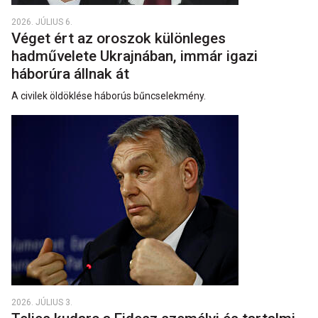
2026. JÚLIUS 6.
Véget ért az oroszok különleges
hadművelete Ukrajnában, immár igazi
háborúra állnak át
A civilek öldöklése háborús bűncselekmény.
2026. JÚLIUS 3.