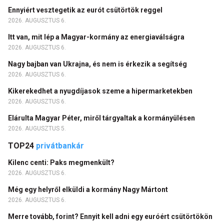
Ennyiért vesztegetik az eurót csütörtök reggel
2026. AUGUSZTUS 6.
Itt van, mit lép a Magyar-kormány az energiaválságra
2026. AUGUSZTUS 6.
Nagy bajban van Ukrajna, és nem is érkezik a segítség
2026. AUGUSZTUS 6.
Kikerekedhet a nyugdíjasok szeme a hipermarketekben
2026. AUGUSZTUS 6.
Elárulta Magyar Péter, miről tárgyaltak a kormányülésen
2026. AUGUSZTUS 5.
TOP24
privátbankár
Kilenc centi: Paks megmenkült?
2026. AUGUSZTUS 6.
Még egy helyről elküldi a kormány Nagy Mártont
2026. AUGUSZTUS 6.
Merre tovább, forint? Ennyit kell adni egy euróért csütörtökön