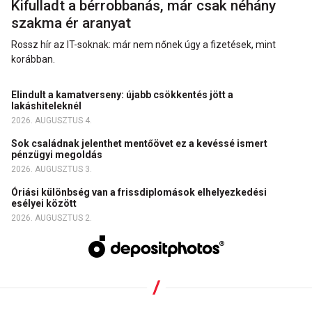
Kifulladt a bérrobbanás, már csak néhány
szakma ér aranyat
Rossz hír az IT-soknak: már nem nőnek úgy a fizetések, mint
korábban.
Elindult a kamatverseny: újabb csökkentés jött a
lakáshiteleknél
2026. AUGUSZTUS 4.
Sok családnak jelenthet mentőövet ez a kevéssé ismert
pénzügyi megoldás
2026. AUGUSZTUS 3.
Óriási különbség van a frissdiplomások elhelyezkedési
esélyei között
2026. AUGUSZTUS 2.