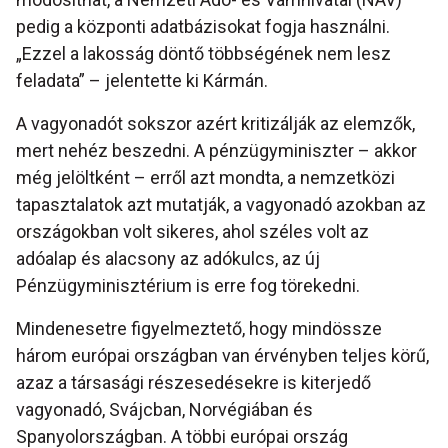
pedig a központi adatbázisokat fogja használni.
„Ezzel a lakosság döntő többségének nem lesz
feladata” – jelentette ki Kármán.
A vagyonadót sokszor azért kritizálják az elemzők,
mert nehéz beszedni. A pénzügyminiszter – akkor
még jelöltként – erről azt mondta, a nemzetközi
tapasztalatok azt mutatják, a vagyonadó azokban az
országokban volt sikeres, ahol széles volt az
adóalap és alacsony az adókulcs, az új
Pénzügyminisztérium is erre fog törekedni.
Mindenesetre figyelmeztető, hogy mindössze
három európai országban van érvényben teljes körű,
azaz a társasági részesedésekre is kiterjedő
vagyonadó, Svájcban, Norvégiában és
Spanyolországban. A többi európai ország