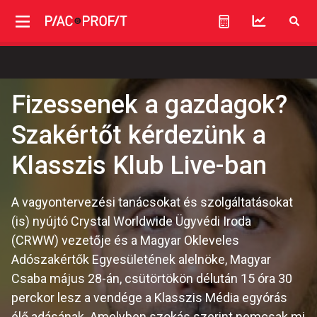
Fizessenek a gazdagok?
Szakértőt kérdezünk a
Klasszis Klub Live-ban
A vagyontervezési tanácsokat és szolgáltatásokat
(is) nyújtó Crystal Worldwide Ügyvédi Iroda
(CRWW) vezetője és a Magyar Okleveles
Adószakértők Egyesületének alelnöke, Magyar
Csaba május 28-án, csütörtökön délután 15 óra 30
perckor lesz a vendége a Klasszis Média egyórás
élő adásának. Amelyben szokás szerint nemcsak mi