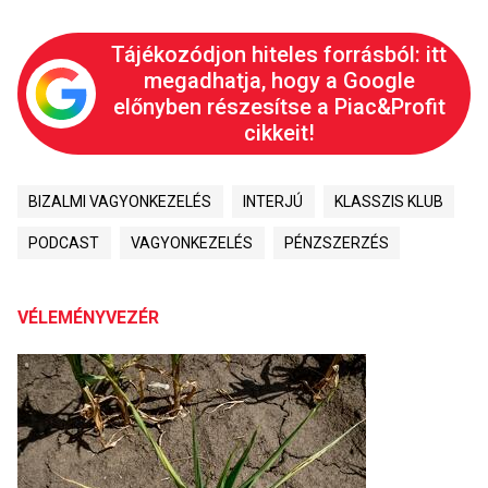
Tájékozódjon hiteles forrásból: itt
megadhatja, hogy a Google
előnyben részesítse a Piac&Profit
cikkeit!
BIZALMI VAGYONKEZELÉS
INTERJÚ
KLASSZIS KLUB
PODCAST
VAGYONKEZELÉS
PÉNZSZERZÉS
VÉLEMÉNYVEZÉR