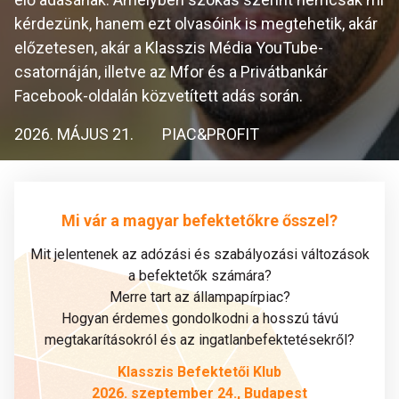
kérdezünk, hanem ezt olvasóink is megtehetik, akár
előzetesen, akár a Klasszis Média YouTube-
csatornáján, illetve az Mfor és a Privátbankár
Facebook-oldalán közvetített adás során.
2026. MÁJUS 21.
PIAC&PROFIT
Mi vár a magyar befektetőkre ősszel?
Mit jelentenek az adózási és szabályozási változások
a befektetők számára?
Merre tart az állampapírpiac?
Hogyan érdemes gondolkodni a hosszú távú
megtakarításokról és az ingatlanbefektetésekről?
Klasszis Befektetői Klub
2026. szeptember 24., Budapest