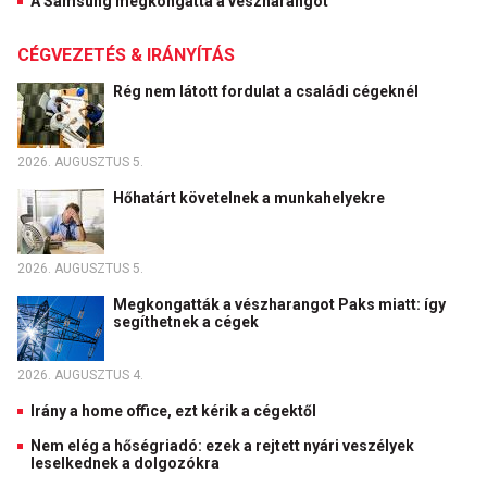
A Samsung megkongatta a vészharangot
CÉGVEZETÉS & IRÁNYÍTÁS
Rég nem látott fordulat a családi cégeknél
2026. AUGUSZTUS 5.
Hőhatárt követelnek a munkahelyekre
2026. AUGUSZTUS 5.
Megkongatták a vészharangot Paks miatt: így
segíthetnek a cégek
2026. AUGUSZTUS 4.
Irány a home office, ezt kérik a cégektől
Nem elég a hőségriadó: ezek a rejtett nyári veszélyek
leselkednek a dolgozókra