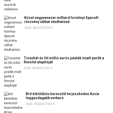
Közel negyvenezer milliárd forintnyi SpaceX-
részvény válhat eladhatóvá
2026. AUGUSZTUS 5.
Tizenhét és fél millió eurós jutalék miatt perlik a
Revolut alapítóját
2026. AUGUSZTUS 4.
Brit kikötőkön keresztül terjeszkedne Ázsia
leggazdagabb embere
2026. AUGUSZTUS 4.