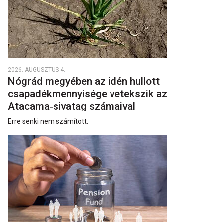
2026. AUGUSZTUS 4.
Nógrád megyében az idén hullott
csapadékmennyisége vetekszik az
Atacama‑sivatag számaival
Erre senki nem számított.