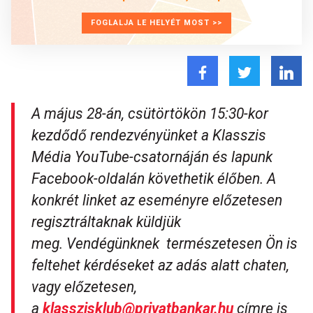
FOGLALJA LE HELYÉT MOST >>
A május 28-án, csütörtökön 15:30-kor
kezdődő rendezvényünket a Klasszis
Média YouTube-csatornáján és lapunk
Facebook-oldalán követhetik élőben. A
konkrét linket az eseményre előzetesen
regisztráltaknak küldjük
meg. Vendégünknek természetesen Ön is
feltehet kérdéseket az adás alatt chaten,
vagy előzetesen,
a
klasszisklub@privatbankar.hu
címre is