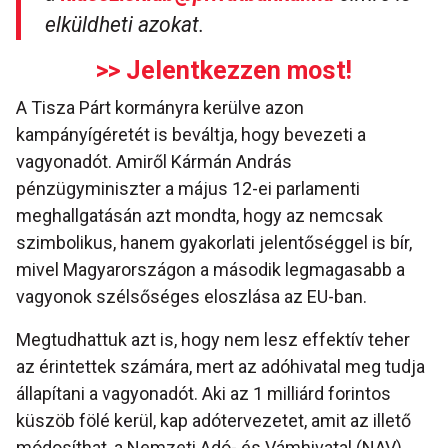
elküldheti azokat.
>> Jelentkezzen most!
A Tisza Párt kormányra kerülve azon
kampányígéretét is beváltja, hogy bevezeti a
vagyonadót. Amiről Kármán András
pénzügyminiszter a május 12-ei parlamenti
meghallgatásán azt mondta, hogy az nemcsak
szimbolikus, hanem gyakorlati jelentőséggel is bír,
mivel Magyarországon a második legmagasabb a
vagyonok szélsőséges eloszlása az EU-ban.
Megtudhattuk azt is, hogy nem lesz effektív teher
az érintettek számára, mert az adóhivatal meg tudja
állapítani a vagyonadót. Aki az 1 milliárd forintos
küszöb fölé kerül, kap adótervezetet, amit az illető
módosíthat, a Nemzeti Adó- és Vámhivatal (NAV)