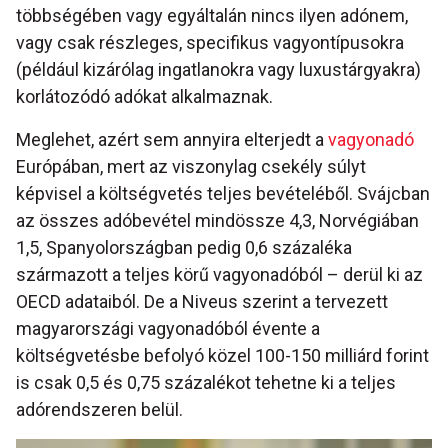
többségében vagy egyáltalán nincs ilyen adónem,
vagy csak részleges, specifikus vagyontípusokra
(például kizárólag ingatlanokra vagy luxustárgyakra)
korlátozódó adókat alkalmaznak.
Meglehet, azért sem annyira elterjedt a
vagyonadó
Európában, mert az viszonylag csekély súlyt
képvisel a költségvetés teljes bevételéből. Svájcban
az összes adóbevétel mindössze 4,3, Norvégiában
1,5, Spanyolországban pedig 0,6 százaléka
származott a teljes körű vagyonadóból – derül ki az
OECD adataiból. De a Niveus szerint a tervezett
magyarországi vagyonadóból évente a
költségvetésbe befolyó közel 100-150 milliárd forint
is csak 0,5 és 0,75 százalékot tehetne ki a teljes
adórendszeren belül.