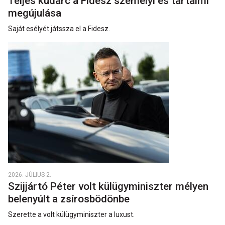
Teljes kudarc a Fidesz személyi és tartalmi
megújulása
Saját esélyét játssza el a Fidesz.
2026. JÚLIUS 2.
Szijjártó Péter volt külügyminiszter mélyen
belenyúlt a zsírosbödönbe
Szerette a volt külügyminiszter a luxust.