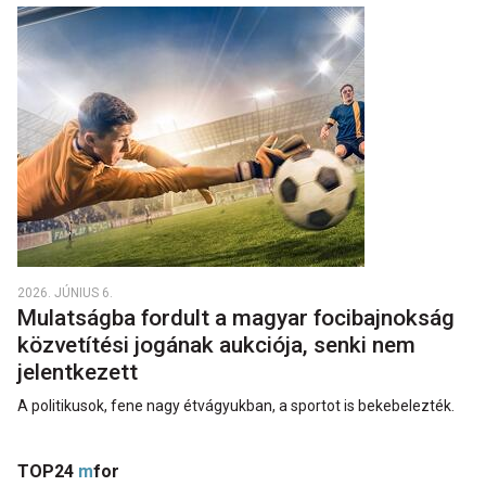
2026. JÚNIUS 6.
Mulatságba fordult a magyar focibajnokság
közvetítési jogának aukciója, senki nem
jelentkezett
A politikusok, fene nagy étvágyukban, a sportot is bekebelezték.
TOP24
m
for