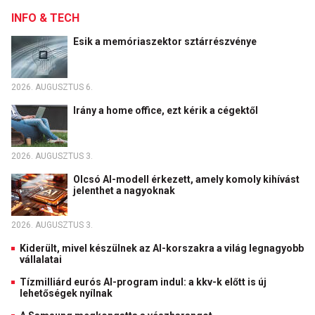
INFO & TECH
Esik a memóriaszektor sztárrészvénye
2026. AUGUSZTUS 6.
Irány a home office, ezt kérik a cégektől
2026. AUGUSZTUS 3.
Olcsó AI-modell érkezett, amely komoly kihívást
jelenthet a nagyoknak
2026. AUGUSZTUS 3.
Kiderült, mivel készülnek az AI-korszakra a világ legnagyobb
vállalatai
Tízmilliárd eurós AI-program indul: a kkv-k előtt is új
lehetőségek nyílnak