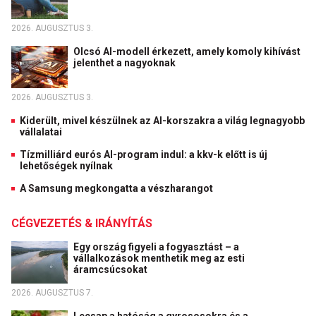
2026. AUGUSZTUS 3.
Olcsó AI-modell érkezett, amely komoly kihívást
jelenthet a nagyoknak
2026. AUGUSZTUS 3.
Kiderült, mivel készülnek az AI-korszakra a világ legnagyobb
vállalatai
Tízmilliárd eurós AI-program indul: a kkv-k előtt is új
lehetőségek nyílnak
A Samsung megkongatta a vészharangot
CÉGVEZETÉS & IRÁNYÍTÁS
Egy ország figyeli a fogyasztást – a
vállalkozások menthetik meg az esti
áramcsúcsokat
2026. AUGUSZTUS 7.