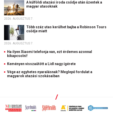
A külföldi utazási iroda csődje után üzentek a
magyar utasoknak
2026. AUGUSZTUS 7.
Több száz utas kerülhet bajba a Robinson Tours
csődje miatt
2026. AUGUSZTUS 7.
Ha ilyen Xiaomi telefonja van, ezt érdemes azonnal
kikapcsolni!
Keményen visszaütött a Lidl nagy ígérete
Vége az egyhetes nyaralásnak? Meglepő fordulat a
magyarok utazási szokásaiban