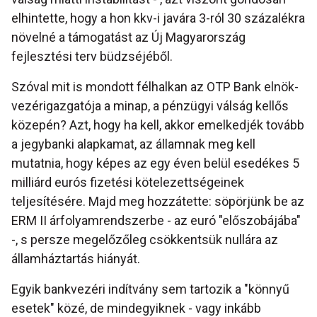
elhintette, hogy a hon kkv-i javára 3-ról 30 százalékra
növelné a támogatást az Új Magyarország
fejlesztési terv büdzséjéből.
Szóval mit is mondott félhalkan az OTP Bank elnök-
vezérigazgatója a minap, a pénzügyi válság kellős
közepén? Azt, hogy ha kell, akkor emelkedjék tovább
a jegybanki alapkamat, az államnak meg kell
mutatnia, hogy képes az egy éven belül esedékes 5
milliárd eurós fizetési kötelezettségeinek
teljesítésére. Majd meg hozzátette: söpörjünk be az
ERM II árfolyamrendszerbe - az euró "előszobájába"
-, s persze megelőzőleg csökkentsük nullára az
államháztartás hiányát.
Egyik bankvezéri indítvány sem tartozik a "könnyű
esetek" közé, de mindegyiknek - vagy inkább