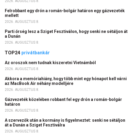
2026. AUGUSZTUS 8.
Felrobbant egy drón a román-bolgár határon egy gázvezeték
mellett
2026. AUGUSZTUS 8.
Parti őrség lesz a Sziget Fesztiválon, hogy senki ne sétáljon át
a Dunán
2026. AUGUSZTUS 8.
TOP24
privátbankár
Az oroszok nem tudnak kiszeretni Vietnámból
2026. AUGUSZTUS 8.
Akkora a memóriahiány, hogy több mint egy hónapot kell várni
az MacBook Air néhány modelljére
2026. AUGUSZTUS 8.
Gázvezeték közelében robbant fel egy drón a román-bolgár
határon
2026. AUGUSZTUS 8.
A szervezők után a kormány is figyelmeztet: senki ne sétáljon
át a Dunán a Sziget Fesztiválra
2026. AUGUSZTUS 8.