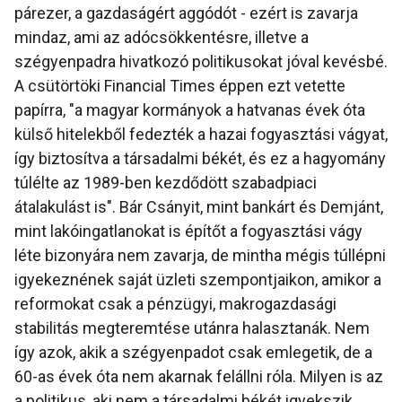
párezer, a gazdaságért aggódót - ezért is zavarja
mindaz, ami az adócsökkentésre, illetve a
szégyenpadra hivatkozó politikusokat jóval kevésbé.
A csütörtöki Financial Times éppen ezt vetette
papírra, "a magyar kormányok a hatvanas évek óta
külső hitelekből fedezték a hazai fogyasztási vágyat,
így biztosítva a társadalmi békét, és ez a hagyomány
túlélte az 1989-ben kezdődött szabadpiaci
átalakulást is". Bár Csányit, mint bankárt és Demjánt,
mint lakóingatlanokat is építőt a fogyasztási vágy
léte bizonyára nem zavarja, de mintha mégis túllépni
igyekeznének saját üzleti szempontjaikon, amikor a
reformokat csak a pénzügyi, makrogazdasági
stabilitás megteremtése utánra halasztanák. Nem
így azok, akik a szégyenpadot csak emlegetik, de a
60-as évek óta nem akarnak felállni róla. Milyen is az
a politikus, aki nem a társadalmi békét igyekszik