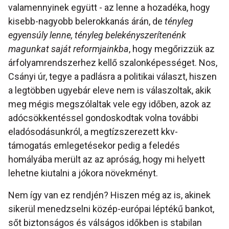
valamennyinek együtt - az lenne a hozadéka, hogy
kisebb-nagyobb belerokkanás árán, de
tényleg
egyensúly lenne, tényleg belekényszerítenénk
magunkat saját reformjainkba
, hogy megőrizzük az
árfolyamrendszerhez kellő szalonképességet. Nos,
Csányi úr, tegye a padlásra a politikai választ, hiszen
a legtöbben ugyebár eleve nem is válaszoltak, akik
meg mégis megszólaltak vele egy időben, azok az
adócsökkentéssel gondoskodtak volna további
eladósodásunkról, a megtízszerezett kkv-
támogatás emlegetésekor pedig a feledés
homályába merült az az apróság, hogy mi helyett
lehetne kiutalni a jókora növekményt.
Nem így van ez rendjén? Hiszen még az is, akinek
sikerül menedzselni közép-európai léptékű bankot,
sőt biztonságos és válságos időkben is stabilan