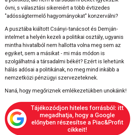
óvni, s választási sikereiért a több évtizedes
"adósságtermelő hagyományokat" konzerválni?
A pusztába kiáltott Csányi-tanácsot és Demján-
intelmet a helyén kezeli a politikai osztály, ugyanis
mintha hivatalból nem hallotta volna meg sem az
egyiket, sem a másikat - mi más módon is
szolgálhatná a társadalmi békét? Ezért is lehetünk
hálás adósai a politikának, no meg mind inkább a
nemzetközi pénzügyi szervezeteknek.
Naná, hogy megőriznek emlékezetükben unokáink!
Tájékozódjon hiteles forrásból: itt
megadhatja, hogy a Google
előnyben részesítse a Piac&Profit
cikkeit!