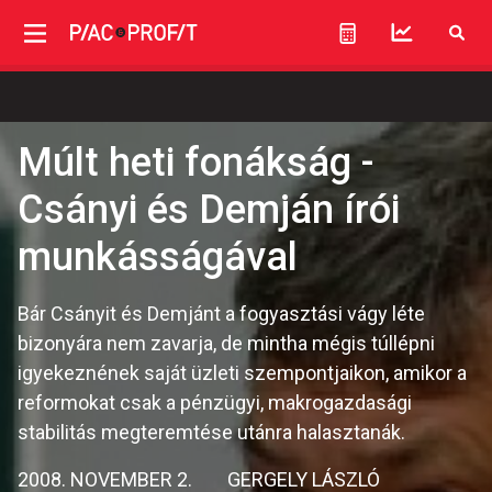
Múlt heti fonákság -
Csányi és Demján írói
munkásságával
Bár Csányit és Demjánt a fogyasztási vágy léte
bizonyára nem zavarja, de mintha mégis túllépni
igyekeznének saját üzleti szempontjaikon, amikor a
reformokat csak a pénzügyi, makrogazdasági
stabilitás megteremtése utánra halasztanák.
2008. NOVEMBER 2.
GERGELY LÁSZLÓ