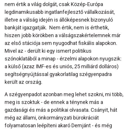
nem értik a világ dolgát, csak Közép-Európa
legdinamikusabb ingatlanfejlesztő vállalkozását,
illetve a válság idején is állóképesnek bizonyuló
bankját igazgatják. Nem értik, nem is érthetik,
hiszen jobb körökben a válságszakértelemnek már
az első stációja sem nyugodhat fiskális alapokon.
Mivel az - derült ki egy ismert politikus
szónoklatából a minap - érzelmi alapokon nyugszik:
a külső (azaz IMF-es és uniós, 25 milliárd dolláros)
segítségnyújtással gyakorlatilag szégyenpadra
került az ország.
A szégyenpadot azonban meg lehet szokni, mi több,
meg is szoktuk - de ennek a ténynek más a
gazdasági és más a politikai olvasata. Csányit, hát
még az állami, önkormányzati bürokráciát
folyamatosan leépíteni akaró Demjánt - és még