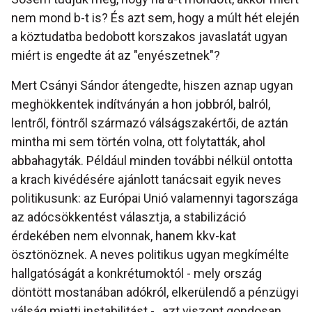
nem mond b-t is? És azt sem, hogy a múlt hét elején
a köztudatba bedobott korszakos javaslatát ugyan
miért is engedte át az "enyészetnek"?
Mert Csányi Sándor átengedte, hiszen aznap ugyan
meghökkentek indítványán a hon jobbról, balról,
lentről, föntről származó válságszakértői, de aztán
mintha mi sem történ volna, ott folytatták, ahol
abbahagyták. Például minden további nélkül ontotta
a krach kivédésére ajánlott tanácsait egyik neves
politikusunk: az Európai Unió valamennyi tagországa
az adócsökkentést választja, a stabilizáció
érdekében nem elvonnak, hanem kkv-kat
ösztönöznek. A neves politikus ugyan megkímélte
hallgatóságát a konkrétumoktól - mely ország
döntött mostanában adókról, elkerülendő a pénzügyi
válság miatti instabilitást - , azt viszont gondosan