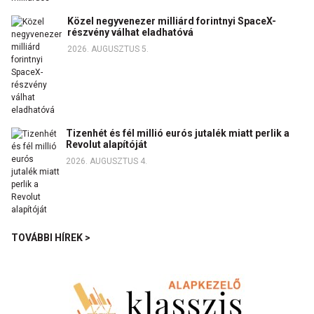
Közel negyvenezer milliárd forintnyi SpaceX-
részvény válhat eladhatóvá
2026. AUGUSZTUS 5.
Tizenhét és fél millió eurós jutalék miatt perlik a
Revolut alapítóját
2026. AUGUSZTUS 4.
TOVÁBBI HÍREK >