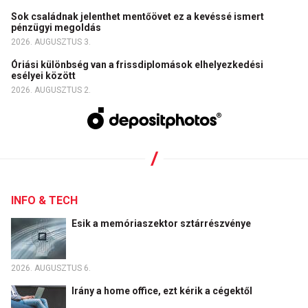
Sok családnak jelenthet mentőövet ez a kevéssé ismert
pénzügyi megoldás
2026. AUGUSZTUS 3.
Óriási különbség van a frissdiplomások elhelyezkedési
esélyei között
2026. AUGUSZTUS 2.
INFO & TECH
Esik a memóriaszektor sztárrészvénye
2026. AUGUSZTUS 6.
Irány a home office, ezt kérik a cégektől