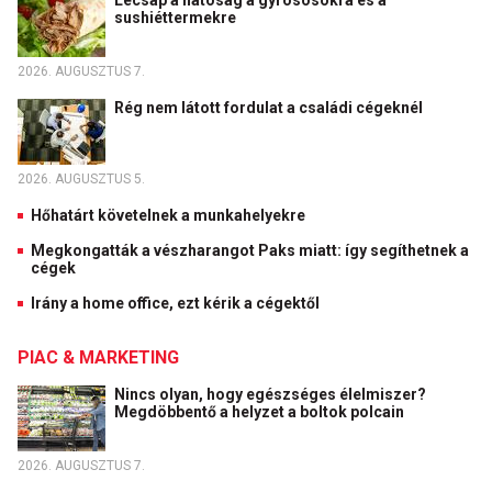
Lecsap a hatóság a gyrososokra és a
sushiéttermekre
2026. AUGUSZTUS 7.
Rég nem látott fordulat a családi cégeknél
2026. AUGUSZTUS 5.
Hőhatárt követelnek a munkahelyekre
Megkongatták a vészharangot Paks miatt: így segíthetnek a
cégek
Irány a home office, ezt kérik a cégektől
PIAC & MARKETING
Nincs olyan, hogy egészséges élelmiszer?
Megdöbbentő a helyzet a boltok polcain
2026. AUGUSZTUS 7.