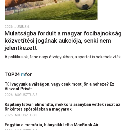
2026. JÚNIUS 6.
Mulatságba fordult a magyar focibajnokság
közvetítési jogának aukciója, senki nem
jelentkezett
A politikusok, fene nagy étvágyukban, a sportot is bekebelezték.
TOP24
m
for
Túl vagyunk a válságon, vagy csak most jön a neheze? Ez
Viszont Privát
2026. AUGUSZTUS 8.
Kapitány István elmondta, mekkora arányban vettek részt az
önkéntes spórolásban a magyarok
2026. AUGUSZTUS 8.
Fogytán a memória, hiánycikk lett a MacBook Air