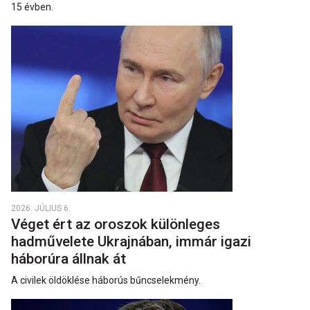
15 évben.
2026. JÚLIUS 6.
Véget ért az oroszok különleges
hadművelete Ukrajnában, immár igazi
háborúra állnak át
A civilek öldöklése háborús bűncselekmény.