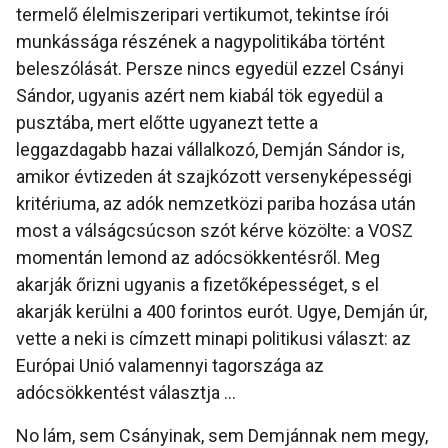
termelő élelmiszeripari vertikumot, tekintse írói
munkássága részének a nagypolitikába történt
beleszólását. Persze nincs egyedül ezzel Csányi
Sándor, ugyanis azért nem kiabál tök egyedül a
pusztába, mert előtte ugyanezt tette a
leggazdagabb hazai vállalkozó, Demján Sándor is,
amikor évtizeden át szajkózott versenyképességi
kritériuma, az adók nemzetközi pariba hozása után
most a válságcsúcson szót kérve közölte: a VOSZ
momentán lemond az adócsökkentésről. Meg
akarják őrizni ugyanis a fizetőképességet, s el
akarják kerülni a 400 forintos eurót. Ugye, Demján úr,
vette a neki is címzett minapi politikusi választ: az
Európai Unió valamennyi tagországa az
adócsökkentést választja ...
No lám, sem Csányinak, sem Demjánnak nem megy,