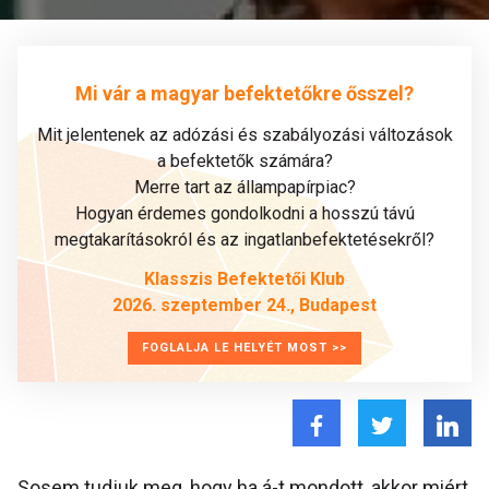
Mi vár a magyar befektetőkre ősszel?
Mit jelentenek az adózási és szabályozási változások
a befektetők számára?
Merre tart az állampapírpiac?
Hogyan érdemes gondolkodni a hosszú távú
megtakarításokról és az ingatlanbefektetésekről?
Klasszis Befektetői Klub
2026. szeptember 24., Budapest
FOGLALJA LE HELYÉT MOST >>
Sosem tudjuk meg, hogy ha á-t mondott, akkor miért