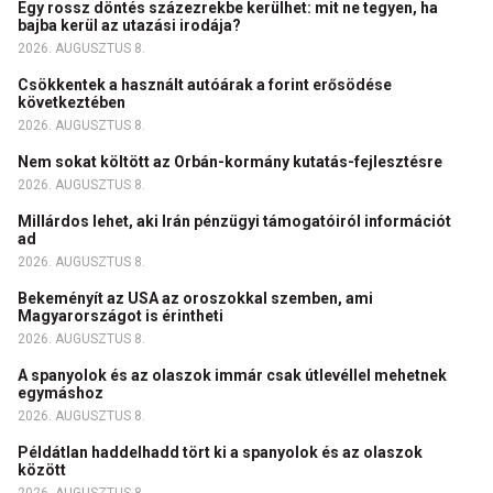
Egy rossz döntés százezrekbe kerülhet: mit ne tegyen, ha
bajba kerül az utazási irodája?
2026. AUGUSZTUS 8.
Csökkentek a használt autóárak a forint erősödése
következtében
2026. AUGUSZTUS 8.
Nem sokat költött az Orbán-kormány kutatás-fejlesztésre
2026. AUGUSZTUS 8.
Millárdos lehet, aki Irán pénzügyi támogatóiról információt
ad
2026. AUGUSZTUS 8.
Bekeményít az USA az oroszokkal szemben, ami
Magyarországot is érintheti
2026. AUGUSZTUS 8.
A spanyolok és az olaszok immár csak útlevéllel mehetnek
egymáshoz
2026. AUGUSZTUS 8.
Példátlan haddelhadd tört ki a spanyolok és az olaszok
között