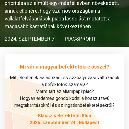
prioritása az elmúlt egy-másfél évben növekedett,
annak ellenére, hogy számos országban a
vállalatfelvásárlások piaca lassulást mutatott a
magasabb kamatlábak következtében.
2024. SZEPTEMBER 7.
PIAC&PROFIT
Mi vár a magyar befektetőkre ősszel?
Mit jelentenek az adózási és szabályozási változások
a befektetők számára?
Merre tart az állampapírpiac?
Hogyan érdemes gondolkodni a hosszú távú
megtakarításokról és az ingatlanbefektetésekről?
Klasszis Befektetői Klub
2026. szeptember 24., Budapest