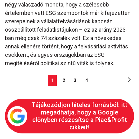
négy válaszadó mondta, hogy a szélesebb
értelemben vett ESG szempontok már kifejezetten
szerepelnek a vállalatfelvásárlások kapcsán
összeállított feladatlistájukon – ez az arány 2023-
ban még csak 74 százalék volt. Ez a növekedés
annak ellenére történt, hogy a felvásárlási aktivitás
csökkent, és egyes országokban az ESG
megítéléséről politikai szintű viták is folynak.
1
2
3
4
Tájékozódjon hiteles forrásból: itt
megadhatja, hogy a Google
előnyben részesítse a Piac&Profit
cikkeit!