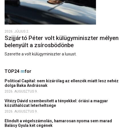
2026. JÚLIUS 2.
Szijjártó Péter volt külügyminiszter mélyen
belenyúlt a zsírosbödönbe
Szerette a volt külügyminiszter a luxust.
TOP24
m
for
Political Capital: nem kizárólag az ellenzék miatt lesz nehéz
dolga Baka Andrásnak
2026. AUGUSZTUS 9.
Vitézy Dávid szembesített a tényekkel: óriási a magyar
közúthálózat leterheltsége
2026. AUGUSZTUS 9.
Elindult a végelszámolás, hamarosan nyoma sem marad
Balásy Gyula két cégének