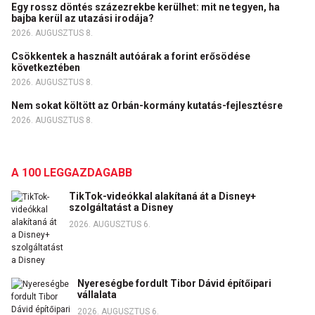
Egy rossz döntés százezrekbe kerülhet: mit ne tegyen, ha
bajba kerül az utazási irodája?
2026. AUGUSZTUS 8.
Csökkentek a használt autóárak a forint erősödése
következtében
2026. AUGUSZTUS 8.
Nem sokat költött az Orbán-kormány kutatás-fejlesztésre
2026. AUGUSZTUS 8.
A 100 LEGGAZDAGABB
TikTok-videókkal alakítaná át a Disney+
szolgáltatást a Disney
2026. AUGUSZTUS 6.
Nyereségbe fordult Tibor Dávid építőipari
vállalata
2026. AUGUSZTUS 6.