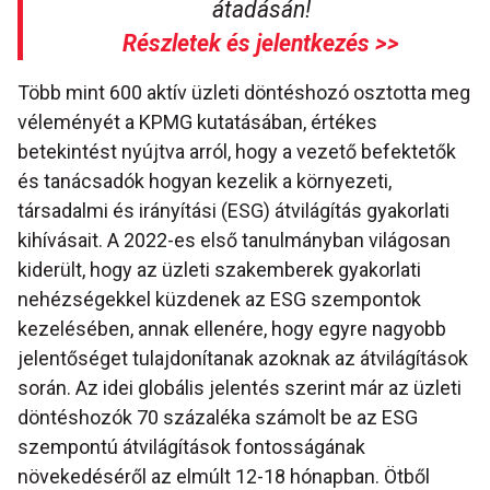
átadásán!
Részletek és jelentkezés >>
Több mint 600 aktív üzleti döntéshozó osztotta meg
véleményét a KPMG kutatásában, értékes
betekintést nyújtva arról, hogy a vezető befektetők
és tanácsadók hogyan kezelik a környezeti,
társadalmi és irányítási (ESG) átvilágítás gyakorlati
kihívásait. A 2022-es első tanulmányban világosan
kiderült, hogy az üzleti szakemberek gyakorlati
nehézségekkel küzdenek az ESG szempontok
kezelésében, annak ellenére, hogy egyre nagyobb
jelentőséget tulajdonítanak azoknak az átvilágítások
során. Az idei globális jelentés szerint már az üzleti
döntéshozók 70 százaléka számolt be az ESG
szempontú átvilágítások fontosságának
növekedéséről az elmúlt 12-18 hónapban. Ötből