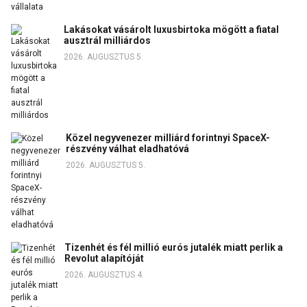
Lakásokat vásárolt luxusbirtoka mögött a fiatal
ausztrál milliárdos
2026. AUGUSZTUS 5.
Közel negyvenezer milliárd forintnyi SpaceX-
részvény válhat eladhatóvá
2026. AUGUSZTUS 5.
Tizenhét és fél millió eurós jutalék miatt perlik a
Revolut alapítóját
2026. AUGUSZTUS 4.