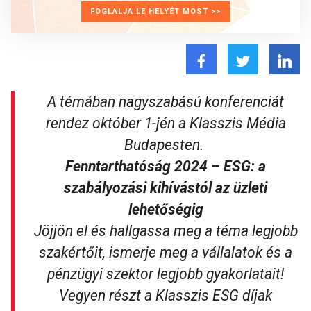
FOGLALJA LE HELYÉT MOST >>
A témában nagyszabású konferenciát
rendez október 1-jén a Klasszis Média
Budapesten.
Fenntarthatóság 2024 – ESG: a
szabályozási kihívástól az üzleti
lehetőségig
Jöjjön el és hallgassa meg a téma legjobb
szakértőit, ismerje meg a vállalatok és a
pénzügyi szektor legjobb gyakorlatait!
Vegyen részt a Klasszis ESG díjak