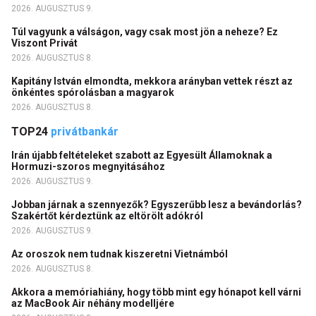
2026. AUGUSZTUS 9.
Túl vagyunk a válságon, vagy csak most jön a neheze? Ez
Viszont Privát
2026. AUGUSZTUS 8.
Kapitány István elmondta, mekkora arányban vettek részt az
önkéntes spórolásban a magyarok
2026. AUGUSZTUS 8.
TOP24
privátbankár
Irán újabb feltételeket szabott az Egyesült Államoknak a
Hormuzi-szoros megnyitásához
2026. AUGUSZTUS 9.
Jobban járnak a szennyezők? Egyszerűbb lesz a bevándorlás?
Szakértőt kérdeztünk az eltörölt adókról
2026. AUGUSZTUS 9.
Az oroszok nem tudnak kiszeretni Vietnámból
2026. AUGUSZTUS 8.
Akkora a memóriahiány, hogy több mint egy hónapot kell várni
az MacBook Air néhány modelljére