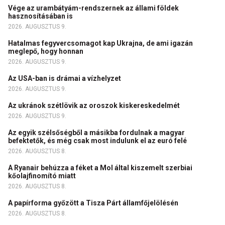
Vége az urambátyám-rendszernek az állami földek
hasznosításában is
2026. AUGUSZTUS 9.
Hatalmas fegyvercsomagot kap Ukrajna, de ami igazán
meglepő, hogy honnan
2026. AUGUSZTUS 9.
Az USA-ban is drámai a vízhelyzet
2026. AUGUSZTUS 9.
Az ukránok szétlövik az oroszok kiskereskedelmét
2026. AUGUSZTUS 9.
Az egyik szélsőségből a másikba fordulnak a magyar
befektetők, és még csak most indulunk el az euró felé
2026. AUGUSZTUS 8.
A Ryanair behúzza a féket a Mol által kiszemelt szerbiai
kőolajfinomító miatt
2026. AUGUSZTUS 8.
A papírforma győzött a Tisza Párt államfőjelölésén
2026. AUGUSZTUS 8.