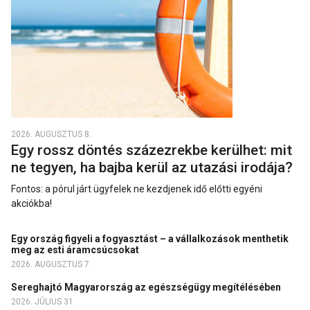
2026. AUGUSZTUS 8.
Egy rossz döntés százezrekbe kerülhet: mit
ne tegyen, ha bajba kerül az utazási irodája?
Fontos: a pórul járt ügyfelek ne kezdjenek idő előtti egyéni
akciókba!
Egy ország figyeli a fogyasztást – a vállalkozások menthetik
meg az esti áramcsúcsokat
2026. AUGUSZTUS 7.
Sereghajtó Magyarország az egészségügy megítélésében
2026. JÚLIUS 31.