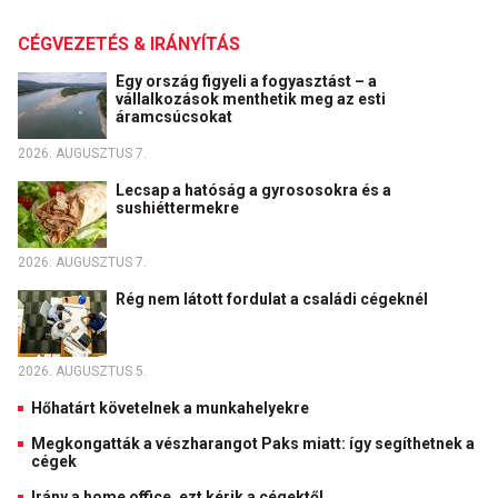
CÉGVEZETÉS & IRÁNYÍTÁS
Egy ország figyeli a fogyasztást – a
vállalkozások menthetik meg az esti
áramcsúcsokat
2026. AUGUSZTUS 7.
Lecsap a hatóság a gyrososokra és a
sushiéttermekre
2026. AUGUSZTUS 7.
Rég nem látott fordulat a családi cégeknél
2026. AUGUSZTUS 5.
Hőhatárt követelnek a munkahelyekre
Megkongatták a vészharangot Paks miatt: így segíthetnek a
cégek
Irány a home office, ezt kérik a cégektől