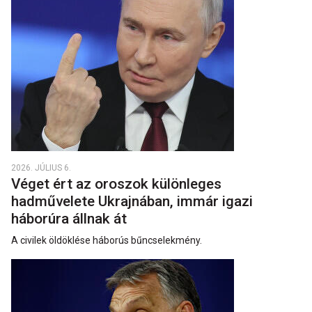
2026. JÚLIUS 6.
Véget ért az oroszok különleges
hadművelete Ukrajnában, immár igazi
háborúra állnak át
A civilek öldöklése háborús bűncselekmény.