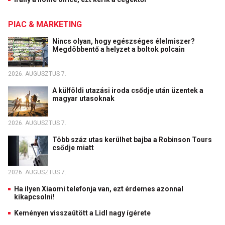
PIAC & MARKETING
Nincs olyan, hogy egészséges élelmiszer?
Megdöbbentő a helyzet a boltok polcain
2026. AUGUSZTUS 7.
A külföldi utazási iroda csődje után üzentek a
magyar utasoknak
2026. AUGUSZTUS 7.
Több száz utas kerülhet bajba a Robinson Tours
csődje miatt
2026. AUGUSZTUS 7.
Ha ilyen Xiaomi telefonja van, ezt érdemes azonnal
kikapcsolni!
Keményen visszaütött a Lidl nagy ígérete