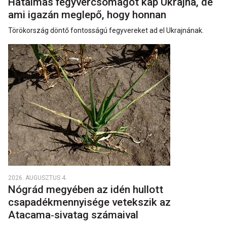
Hatalmas fegyvercsomagot kap Ukrajna, de
ami igazán meglepő, hogy honnan
Törökország döntő fontosságú fegyvereket ad el Ukrajnának.
2026. AUGUSZTUS 4.
Nógrád megyében az idén hullott
csapadékmennyisége vetekszik az
Atacama‑sivatag számaival