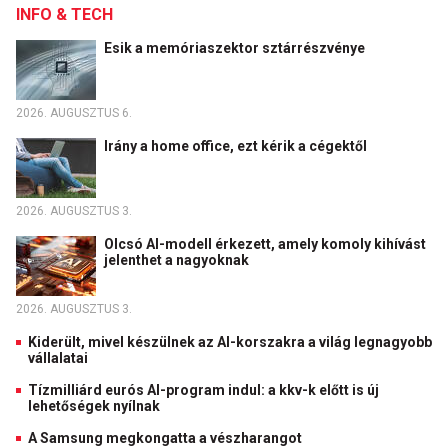
INFO & TECH
Esik a memóriaszektor sztárrészvénye
2026. AUGUSZTUS 6.
Irány a home office, ezt kérik a cégektől
2026. AUGUSZTUS 3.
Olcsó AI-modell érkezett, amely komoly kihívást
jelenthet a nagyoknak
2026. AUGUSZTUS 3.
Kiderült, mivel készülnek az AI-korszakra a világ legnagyobb
vállalatai
Tízmilliárd eurós AI-program indul: a kkv-k előtt is új
lehetőségek nyílnak
A Samsung megkongatta a vészharangot