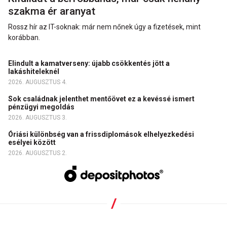
szakma ér aranyat
Rossz hír az IT-soknak: már nem nőnek úgy a fizetések, mint
korábban.
Elindult a kamatverseny: újabb csökkentés jött a
lakáshiteleknél
2026. AUGUSZTUS 4.
Sok családnak jelenthet mentőövet ez a kevéssé ismert
pénzügyi megoldás
2026. AUGUSZTUS 3.
Óriási különbség van a frissdiplomások elhelyezkedési
esélyei között
2026. AUGUSZTUS 2.