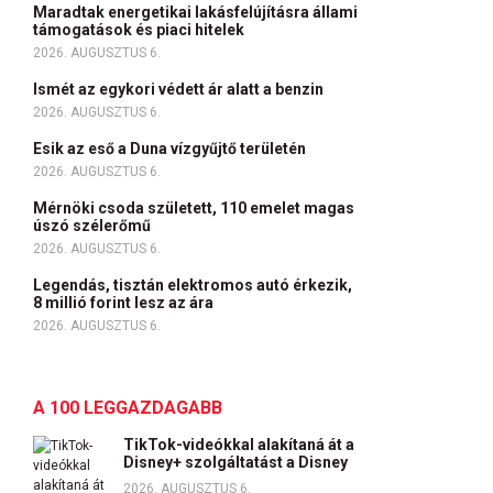
Maradtak energetikai lakásfelújításra állami
támogatások és piaci hitelek
2026. AUGUSZTUS 6.
Ismét az egykori védett ár alatt a benzin
2026. AUGUSZTUS 6.
Esik az eső a Duna vízgyűjtő területén
2026. AUGUSZTUS 6.
Mérnöki csoda született, 110 emelet magas
úszó szélerőmű
2026. AUGUSZTUS 6.
Legendás, tisztán elektromos autó érkezik,
8 millió forint lesz az ára
2026. AUGUSZTUS 6.
A 100 LEGGAZDAGABB
TikTok-videókkal alakítaná át a
Disney+ szolgáltatást a Disney
2026. AUGUSZTUS 6.