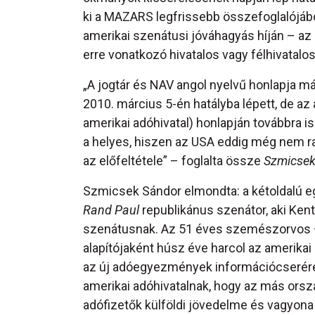
ki a MAZARS legfrissebb összefoglalójából
amerikai szenátusi jóváhagyás híján – a
erre vonatkozó hivatalos vagy félhivatalo
„A jogtár és NAV angol nyelvű honlapja má
2010. március 5-én hatályba lépett, de a
amerikai adóhivatal) honlapján továbbra i
a helyes, hiszen az USA eddig még nem rat
az előfeltétele” – foglalta össze
Szmicsek
Szmicsek Sándor elmondta: a kétoldalú e
Rand Paul
republikánus szenátor, aki Kent
szenátusnak. Az 51 éves szemészorvos –
alapítójaként húsz éve harcol az amerika
az új adóegyezmények információcserére
amerikai adóhivatalnak, hogy az más ors
adófizetők külföldi jövedelme és vagyon