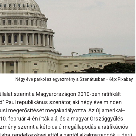
Négy éve parkol az egyezmény a Szenátusban - Kép: Pixabay
alat szerint a Magyarországon 2010-ben ratifikált
” Paul republikánus szenátor, aki négy éve minden
usi megerősítését megakadályozza. Az új amerikai–
. február 4-én írták alá, és a magyar Országgyűlés
ezmény szerint a kétoldalú megállapodás a ratifikációs
yba, rendelkezései attól a naptól alkalmazandók – derül