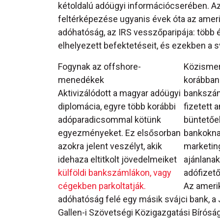
kétoldalú adóügyi információcserében. Az
feltérképezése ugyanis évek óta az ameri
adóhatóság, az IRS vesszőparipája: több 
elhelyezett befektetéseit, és ezekben a s
Fogynak az offshore-
Közismer
menedékek
korábban
Aktivizálódott a magyar adóügyi
bankszáml
diplomácia, egyre több korábbi
fizetett 
adóparadicsommal kötünk
büntetőel
egyezményeket. Ez elsősorban
bankoknak
azokra jelent veszélyt, akik
marketin
idehaza eltitkolt jövedelmeiket
ajánlanak
külföldi bankszámlákon, vagy
adófizető
cégekben parkoltatják.
Az ameri
adóhatóság felé egy másik svájci bank, a J
Gallen-i Szövetségi Közigazgatási Bírósá