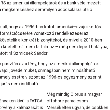
IRS az amerikai állampolgárok és a bank vélelmezett
e a megkereséshez semmilyen adócsalásra utaló
z áll, hogy az 1996-ban kötött amerikai–svájci kettős
nformációcserére vonatkozó rendelkezései az
övetelik a konkrét bizonyítékot, és mivel a 2010-ben
 kitételt már nem tartalmaz – még nem lépett hatályba,
tott rá Szmicsek Sándor.
gy pusztán az a tény, hogy az amerikai állampolgárok
i svájci jövedelmüket, önmagában nem minősíthető
amely esetre viszont az 1996-os egyezmény szerint
járás nem indítható.
Még mindig Ciprus a magyar
ényeken kívül a FATCA
offshore paradicsom
örvény alkalmazását is
Mérsékelten ugyan, de csökken