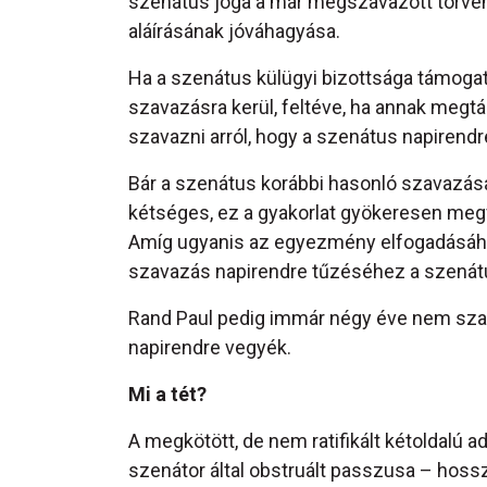
szenátus joga a már megszavazott törvén
aláírásának jóváhagyása.
Ha a szenátus külügyi bizottsága támogatj
szavazásra kerül, feltéve, ha annak megtá
szavazni arról, hogy a szenátus napirend
Bár a szenátus korábbi hasonló szavazása
kétséges, ez a gyakorlat gyökeresen megv
Amíg ugyanis az egyezmény elfogadásáho
szavazás napirendre tűzéséhez a szená
Rand Paul pedig immár négy éve nem sz
napirendre vegyék.
Mi a tét?
A megkötött, de nem ratifikált kétoldalú
szenátor által obstruált passzusa – hoss