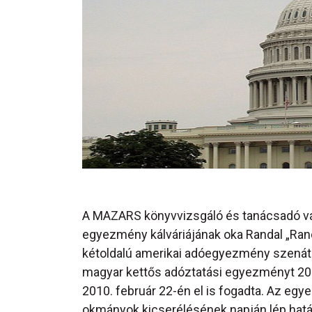
A MAZARS könyvvizsgáló és tanácsadó váll
egyezmény kálváriájának oka Randal „Rand
kétoldalú amerikai adóegyezmény szenát
magyar kettős adóztatási egyezményt 2010
2010. február 22-én el is fogadta. Az egy
okmányok kicserélésének napján lép hatál