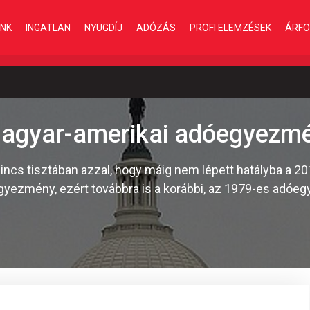
INK
INGATLAN
NYUGDÍJ
ADÓZÁS
PROFI ELEMZÉSEK
ÁRFO
magyar-amerikai adóegyezm
incs tisztában azzal, hogy máig nem lépett hatályba a 
gyezmény, ezért továbbra is a korábbi, az 1979-es adó