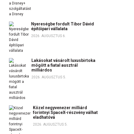
Nyereségbe fordult Tibor Dávid
építőipari vállalata
2026. AUGUSZTUS 6.
Lakásokat vásárolt luxusbirtoka
mögött a fiatal ausztrál
milliárdos
2026. AUGUSZTUS 5.
Közel negyvenezer milliárd
forintnyi SpaceX-részvény válhat
eladhatóvá
2026. AUGUSZTUS 5.