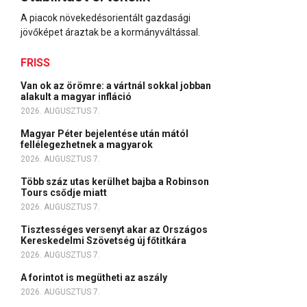
A piacok növekedésorientált gazdasági
jövőképet áraztak be a kormányváltással.
FRISS
Van ok az örömre: a vártnál sokkal jobban
alakult a magyar infláció
2026. AUGUSZTUS 7.
Magyar Péter bejelentése után mától
fellélegezhetnek a magyarok
2026. AUGUSZTUS 7.
Több száz utas kerülhet bajba a Robinson
Tours csődje miatt
2026. AUGUSZTUS 7.
Tisztességes versenyt akar az Országos
Kereskedelmi Szövetség új főtitkára
2026. AUGUSZTUS 7.
A forintot is megütheti az aszály
2026. AUGUSZTUS 7.