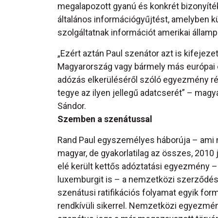
megalapozott gyanú és konkrét bizonyíté
általános információgyűjtést, amelyben 
szolgáltatnak információt amerikai állampo
„Ezért aztán Paul szenátor azt is kifejezet
Magyarország vagy bármely más európai 
adózás elkerüléséről szóló egyezmény r
tegye az ilyen jellegű adatcserét” – mag
Sándor.
Szemben a szenátussal
Rand Paul egyszemélyes háborúja – ami
magyar, de gyakorlatilag az összes, 2010 
elé került kettős adóztatási egyezmény – 
luxemburgit is – a nemzetközi szerződé
szenátusi ratifikációs folyamat egyik form
rendkívüli sikerrel. Nemzetközi egyezmé