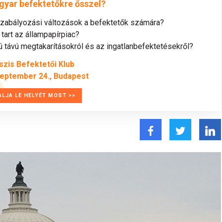
gyar befektetőkre ősszel?
szabályozási változások a befektetők számára?
tart az állampapírpiac?
távú megtakarításokról és az ingatlanbefektetésekről?
szis Befektetői Klub
zeptember 24., Budapest
ALJA LE HELYÉT MOST >>