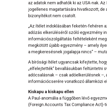
az adatok nem adhatók ki az USA-nak. Az 
jogellenes magatartására hivatkozott, d
bizonyítékot nem csatolt.
„Az ítélet indoklásában feketén-fehéren a
adózás elkerüléséről szóló egyezmény i
információszolgáltatás feltételeként megk
megkötött újabb egyezmény – amely ilyen
a megkeresésnek jogalapja nincs” – muta
A bírósági ítélet ugyancsak kifejtette, ho
„elfelejtették” bevallásukban feltüntetn
adócsalásnak – csak adóelkerülésnek –, 
információcserére vonatkozó államközi el
Kiskapu a kiskapu ellen
A Paul-anomália a függőben lévő egyezm
(Foreign Accounts Tax Compliance Act)-t