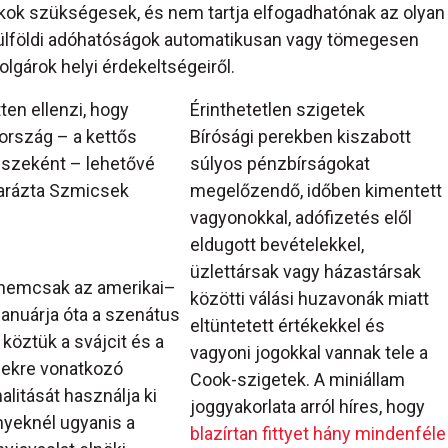
kok szükségesek, és nem tartja elfogadhatónak az olyan
külföldi adóhatóságok automatikusan vagy tömegesen
lgárok helyi érdekeltségeiről.
ten ellenzi, hogy
Érinthetetlen szigetek
ország – a kettős
Bírósági perekben kiszabott
észeként – lehetővé
súlyos pénzbírságokat
yarázta Szmicsek
megelőzendő, időben kimentett
vagyonokkal, adófizetés elől
eldugott bevételekkel,
üzlettársak vagy házastársak
 nemcsak az amerikai–
közötti válási huzavonák miatt
januárja óta a szenátus
eltüntetett értékekkel és
köztük a svájcit és a
vagyoni jogokkal vannak tele a
sekre vonatkozó
Cook-szigetek. A miniállam
alitását használja ki
joggyakorlata arról híres, hogy
nyeknél ugyanis a
blazírtan fittyet hány mindenféle