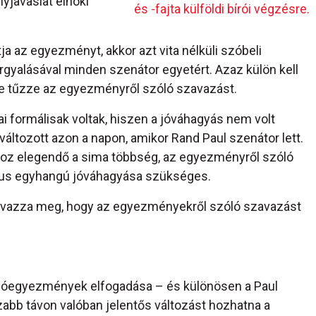
yjavaslat elnöki
és -fajta külföldi bírói végzésre.
a az egyezményt, akkor azt vita nélküli szóbeli
rgyalásával minden szenátor egyetért. Azaz külön kell
re tűzze az egyezményről szóló szavazást.
i formálisak voltak, hiszen a jóváhagyás nem volt
áltozott azon a napon, amikor Rand Paul szenátor lett.
z elegendő a sima többség, az egyezményről szóló
tus egyhangú jóváhagyása szükséges.
avazza meg, hogy az egyezményekről szóló szavazást
 adóegyezmények elfogadása – és különösen a Paul
zabb távon valóban jelentős változást hozhatna a