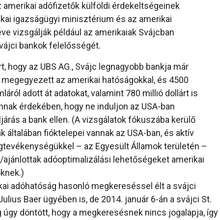
 amerikai adófizetők külföldi érdekeltségeinek
kai igazságügyi minisztérium és az amerikai
éve vizsgálják például az amerikaiak Svájcban
vájci bankok felelősségét.
t, hogy az UBS AG., Svájc legnagyobb bankja már
 megegyezett az amerikai hatóságokkal, és 4500
áról adott át adatokat, valamint 780 millió dollárt is
annak érdekében, hogy ne induljon az USA-ban
járás a bank ellen. (A vizsgálatok fókuszába kerülő
 általában fióktelepei vannak az USA-ban, és aktív
gtevékenységükkel – az Egyesült Államok területén –
/ajánlottak adóoptimalizálási lehetőségeket amerikai
knek.)
kai adóhatóság hasonló megkereséssel élt a svájci
ulius Baer ügyében is, de 2014. január 6-án a svájci St.
g úgy döntött, hogy a megkeresésnek nincs jogalapja, így