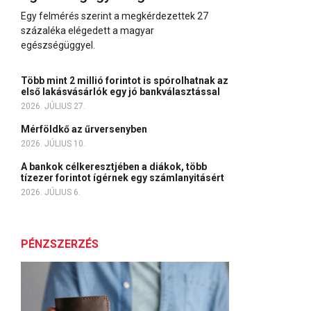
Egy felmérés szerint a megkérdezettek 27
százaléka elégedett a magyar
egészségüggyel.
Több mint 2 millió forintot is spórolhatnak az
első lakásvásárlók egy jó bankválasztással
2026. JÚLIUS 27.
Mérföldkő az űrversenyben
2026. JÚLIUS 10.
A bankok célkeresztjében a diákok, több
tízezer forintot ígérnek egy számlanyitásért
2026. JÚLIUS 6.
PÉNZSZERZÉS