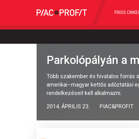
FRISS CIKKE
Parkolópályán a 
Több szakember és hivatalos forrás s
amerikai–magyar kettős adóztatási e
rendelkezéseit kell alkalmazni.
2014. ÁPRILIS 23.
PIAC&PROFIT