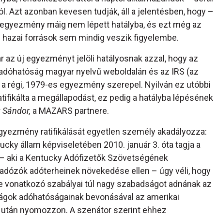
. Azt azonban kevesen tudják, áll a jelentésben, hogy –
z egyezmény máig nem lépett hatályba, és ezt még az
s hazai források sem mindig veszik figyelembe.
r az új egyezményt jelöli hatályosnak azzal, hogy az
z adóhatóság magyar nyelvű weboldalán és az IRS (az
s a régi, 1979-es egyezmény szerepel. Nyilván ez utóbbi
ifikálta a megállapodást, ez pedig a hatályba lépésének
 Sándor,
a MAZARS partnere.
gyezmény ratifikálását egyetlen személy akadályozza:
ucky állam képviseletében 2010. január 3. óta tagja a
 aki a Kentucky Adófizetők Szövetségének
i adózók adóterheinek növekedése ellen – úgy véli, hogy
 vonatkozó szabályai túl nagy szabadságot adnának az
zágok adóhatóságainak bevonásával az amerikai
a után nyomozzon. A szenátor szerint ehhez