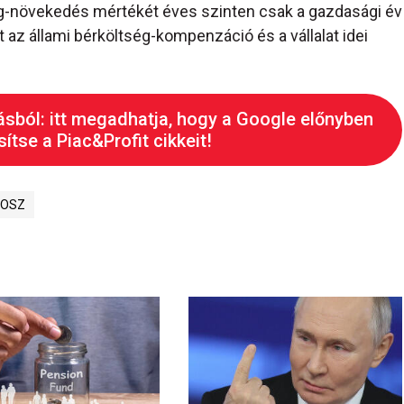
g-növekedés mértékét éves szinten csak a gazdasági év
t az állami bérköltség-kompenzáció és a vállalat idei
ásból: itt megadhatja, hogy a Google előnyben
ítse a Piac&Profit cikkeit!
VOSZ