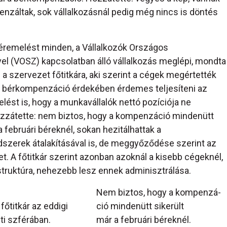
enzáltak, sok vállalkozásnál pedig még nincs is döntés
éremelést minden, a Vállalkozók Országos
l (VOSZ) kapcsolatban álló vállalkozás meglépi, mondta
,
a szervezet főtitkára, aki szerint a cégek megértették
 a bérkompenzáció érdekében érdemes teljesíteni az
elést is, hogy a munkavállalók nettó pozíciója ne
zzátette: nem biztos, hogy a kompenzáció mindenütt
a februári béreknél, sokan hezitálhattak a
dszerek átalakításával is, de meggyőződése szerint az
 A főtitkár szerint azonban azoknál a kisebb cégeknél,
truktúra, nehezebb lesz ennek adminisztrálása.
Nem biztos, hogy a kompenzá-
főtitkár az eddigi
ció mindenütt sikerült
ti szférában.
már a februári béreknél.