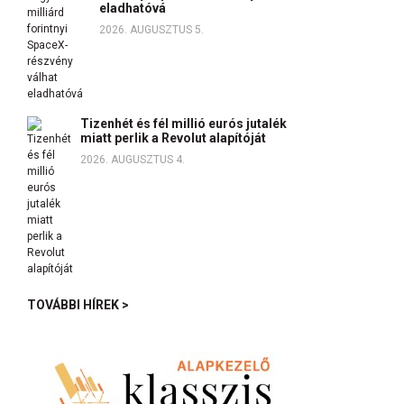
eladhatóvá
2026. AUGUSZTUS 5.
Tizenhét és fél millió eurós jutalék
miatt perlik a Revolut alapítóját
2026. AUGUSZTUS 4.
TOVÁBBI HÍREK >