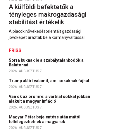
2026. AUGUSZTUS 5.
A külföldi befektetők a
tényleges makrogazdasági
stabilitást értékelik
A piacok növekedésorientált gazdasági
jövőképet áraztak be a kormányváltással.
FRISS
Sorra buknak le a szabálytalankodók a
Balatonnál
2026. AUGUSZTUS 7.
Trump aláírt valamit, ami sokaknak fájhat
2026. AUGUSZTUS 7.
Van ok az örömre: a vártnál sokkal jobban
alakult a magyar infláció
2026. AUGUSZTUS 7.
Magyar Péter bejelentése után mától
fellélegezhetnek a magyarok
2026. AUGUSZTUS 7.