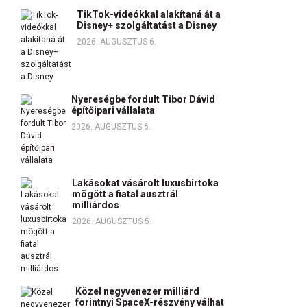
TikTok-videókkal alakítaná át a
Disney+ szolgáltatást a Disney
2026. AUGUSZTUS 6.
Nyereségbe fordult Tibor Dávid
építőipari vállalata
2026. AUGUSZTUS 6.
Lakásokat vásárolt luxusbirtoka
mögött a fiatal ausztrál
milliárdos
2026. AUGUSZTUS 5.
Közel negyvenezer milliárd
forintnyi SpaceX-részvény válhat