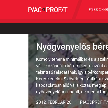
FRISS CIKKE
Nyögvenyelős bér
Komoly teher a minimálbér és a sza
vállalkozásnál a béremelésre szánt 
tekinti fő feladatának, így a bérkom
Kereskedelmi Szövetség főtitkára sz
kapcsolatban álló vállalkozás meglépi
nyögvenyelősen indult, de menni fog.
2012. FEBRUÁR 20.
PIAC&PROFIT