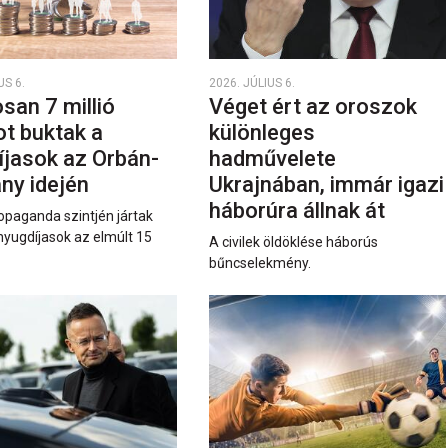
US 6.
2026. JÚLIUS 6.
san 7 millió
Véget ért az oroszok
ot buktak a
különleges
íjasok az Orbán-
hadművelete
ny idején
Ukrajnában, immár igazi
háborúra állnak át
opaganda szintjén jártak
nyugdíjasok az elmúlt 15
A civilek öldöklése háborús
bűncselekmény.