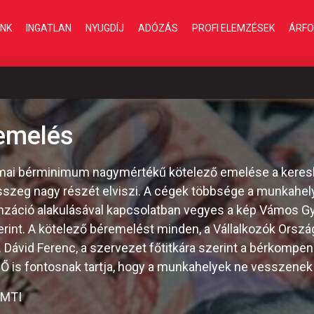
INK
INGATLAN
NYUGDÍJ
ADÓZÁS
PROFI ELEMZÉSEK
ÁRFO
emelés
kmai bérminimum nagymértékű kötelező emelése a keres
összeg nagy részét elviszi. A cégek többsége a munkahe
penzáció alakulásával kapcsolatban vegyes a kép Vámos G
erint. A kötelező béremelést minden, a Vállalkozók Orsz
. Dávid Ferenc, a szervezet főtitkára szerint a bérkompe
 Ő is fontosnak tartja, hogy a munkahelyek ne vesszenek 
/MTI