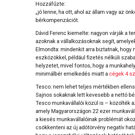
Hozzáfűzte:
„jó lenne, ha ott, ahol az állam vagy az 
bérkompenzációt.
Dávid Ferenc kiemelte: nagyon várják a te
azoknak a vállalkozásoknak segít, amely
Elmondta: mindenkit arra biztatnak, hogy
eszközökkel, például fizetés nélküli sza
helyzetet, mivel fontos, hogy a munkahel
minimálbér emelkedés miatt a
cégek 4 sz
Tesco: nem lehet teljes mértékben ellens
Sajnos sokaknak lett kevesebb a nettó bér
Tesco munkavállalói közül is – közölték a
amely Magyarországon 22 ezer munkaválla
a kiesés munkavállalóinak problémát okoz,
csökkenteni az új adótörvény negatív hatá