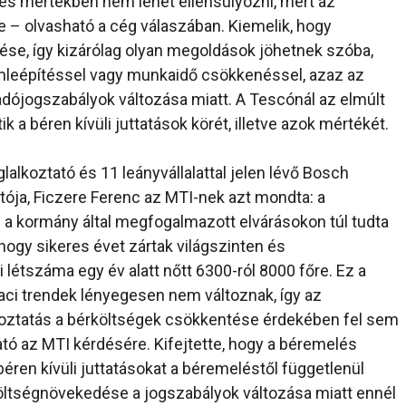
jes mértékben nem lehet ellensúlyozni, mert az
– olvasható a cég válaszában. Kiemelik, hogy
se, így kizárólag olyan megoldások jöhetnek szóba,
leépítéssel vagy munkaidő csökkenéssel, azaz az
ójogszabályok változása miatt. A Tescónál az elmúlt
a béren kívüli juttatások körét, illetve azok mértékét.
lkoztató és 11 leányvállalattal jelen lévő Bosch
ója, Ficzere Ferenc az MTI-nek azt mondta: a
a kormány által megfogalmazott elvárásokon túl tudta
ogy sikeres évet zártak világszinten és
i létszáma egy év alatt nőtt 6300-ról 8000 főre. Ez a
iaci trendek lényegesen nem változnak, így az
oztatás a bérköltségek csökkentése érdekében fel sem
ó az MTI kérdésére. Kifejtette, hogy a béremelés
béren kívüli juttatásokat a béremeléstől függetlenül
költségnövekedése a jogszabályok változása miatt ennél