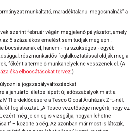
önkormányzat munkáltató, maradéktalanul megcsinálnák" a
rvek szerint február végén megjelenő pályázatot, amely
ek az 5 százalékos emelést sem tudják meglépni.
 ne bocsássanak el, hanem - ha szükséges - egyéb
badsággal, részmunkaidős foglalkoztatással oldják meg a
yek, főként a termelő munkahelyek ne vesszenek el. (A
ázaléka elbocsátásokat tervez
.)
úlyozni a jogszabályváltozásokat
e a januártól életbe lépett új adószabályok miatt a
z MTI érdeklődésére a Tesco Global Áruházak Zrt.-nél,
lót foglalkoztat. „A Tesco vezetősége megérti, hogy ez
 ezért még jelenleg is vizsgálja, hogyan lehetne
sait” – közölte a cég. Az azonban már most is látszik,