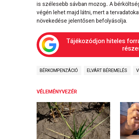
is szélesebb sávban mozog.. A bérköltsé
végén lehet majd látni, mert a tervadatoka
növekedése jelentősen befolyásolja.
Tájékozódjon hiteles forr
részes
BÉRKOMPENZÁCIÓ
ELVÁRT BÉREMELÉS
VÉLEMÉNYVEZÉR