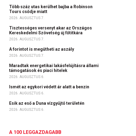
Több száz utas kerülhet bajba a Robinson
Tours csődje miatt
2026. AUGUSZTUS 7.
Tisztességes versenyt akar az Országos
Kereskedelmi Szövetség új főtitkára
2026. AUGUSZTUS 7.
A forintot is megütheti az aszály
2026. AUGUSZTUS 7.
Maradtak energetikai lakásfelújításra állami
támogatások és piaci hitelek
2026. AUGUSZTUS 6.
Ismét az egykori védett ár alatt a benzin
2026. AUGUSZTUS 6.
Esik az eső a Duna vízgyűjtő területén
2026. AUGUSZTUS 6.
A 100 LEGGAZDAGABB