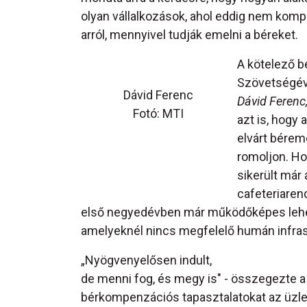
olyan vállalkozások, ahol eddig nem komp
arról, mennyivel tudják emelni a béreket.
A kötelező b
Szövetségéve
Dávid Ferenc
Dávid Ferenc
Fotó: MTI
azt is, hogy
elvárt bérem
romoljon. Ho
sikerült már 
cafeteriaren
első negyedévben már működőképes lehet.
amelyeknél nincs megfelelő humán infras
„Nyögvenyelősen indult,
de menni fog, és megy is" - összegezte a 
bérkompenzációs tapasztalatokat az üzle