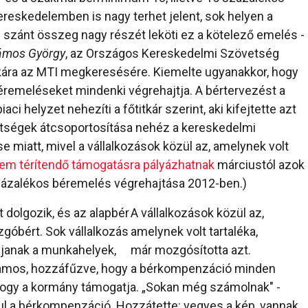
reskedelemben is nagy terhet jelent, sok helyen a
szánt összeg nagy részét leköti ez a kötelező emelés -
ámos György
, az Országos Kereskedelmi Szövetség
kára az MTI megkeresésére. Kiemelte ugyanakkor, hogy
éremeléseket mindenki végrehajtja. A bértervezést a
iaci helyzet nehezíti a főtitkár szerint, aki kifejtette azt
öltségek átcsoportosítása nehéz a kereskedelmi
 miatt, mivel a vállalkozások közül az, amelynek volt
em térítendő támogatásra pályázhatnak
márciustól azok
zázalékos béremelés végrehajtása 2012-ben.)
dolgozik, és az alapbér
A vállalkozások közül az,
góbért. Sok vállalkozás
amelynek volt tartaléka,
djanak a munkahelyek,
már mozgósította azt.
Vámos, hozzáfűzve, hogy a bérkompenzáció minden
 hogy a kormány támogatja. „Sokan még számolnak" -
ul a bérkompenzáció. Hozzátette: vegyes a kép, vannak