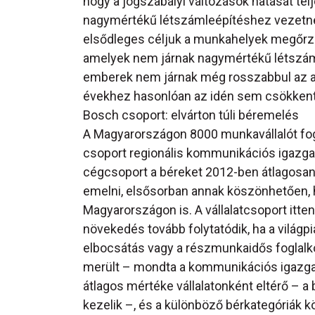
hogy a jogszabályi változások hatását tel
nagymértékű létszámleépítéshez vezetne 
elsődleges céljuk a munkahelyek megőrzé
amelyek nem járnak nagymértékű létszám
emberek nem járnak még rosszabbul az ad
évekhez hasonlóan az idén sem csökkentik 
Bosch csoport: elvárton túli béremelés
A Magyarországon 8000 munkavállalót fogla
csoport regionális kommunikációs igazgat
cégcsoport a béreket 2012-ben átlagosan 
emelni, elsősorban annak köszönhetően, h
Magyarországon is. A vállalatcsoport itten
növekedés tovább folytatódik, ha a világp
elbocsátás vagy a részmunkaidős foglalk
merült – mondta a kommunikációs igazgat
átlagos mértéke vállalatonként eltérő – a 
kezelik –, és a különböző bérkategóriák 