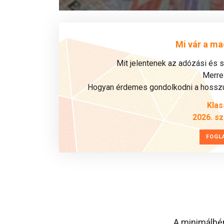
Mi vár a ma
Mit jelentenek az adózási és 
Merre 
Hogyan érdemes gondolkodni a hosszú 
Klas
2026. s
FOGL
A minimálbér