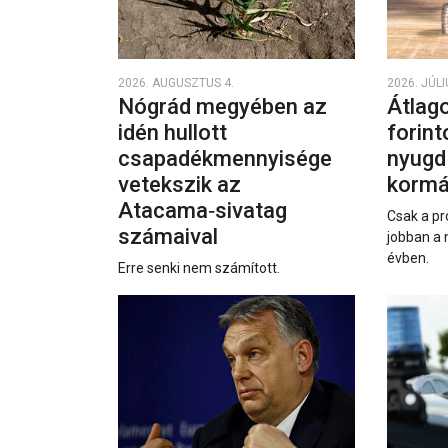
2026. AUGUSZTUS 4.
2026. JÚLI
Nógrád megyében az
Átlago
idén hullott
forint
csapadékmennyisége
nyugd
vetekszik az
kormá
Atacama‑sivatag
Csak a pr
számaival
jobban a 
évben.
Erre senki nem számított.