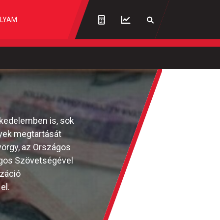
LYAM
kedelemben is, sok
lyek megtartását
yörgy, az Országos
ágos Szövetségével
nzáció
el.