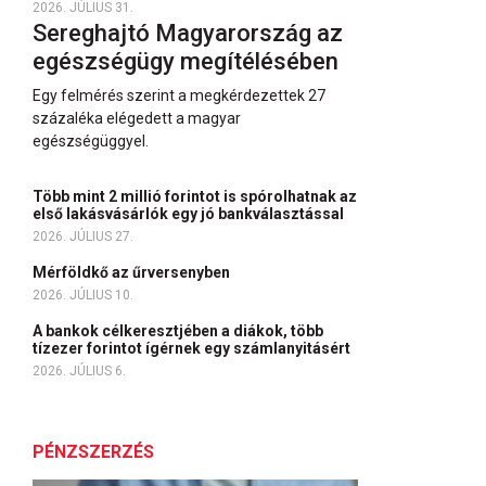
2026. JÚLIUS 31.
Sereghajtó Magyarország az
egészségügy megítélésében
Egy felmérés szerint a megkérdezettek 27
százaléka elégedett a magyar
egészségüggyel.
Több mint 2 millió forintot is spórolhatnak az
első lakásvásárlók egy jó bankválasztással
2026. JÚLIUS 27.
Mérföldkő az űrversenyben
2026. JÚLIUS 10.
A bankok célkeresztjében a diákok, több
tízezer forintot ígérnek egy számlanyitásért
2026. JÚLIUS 6.
PÉNZSZERZÉS