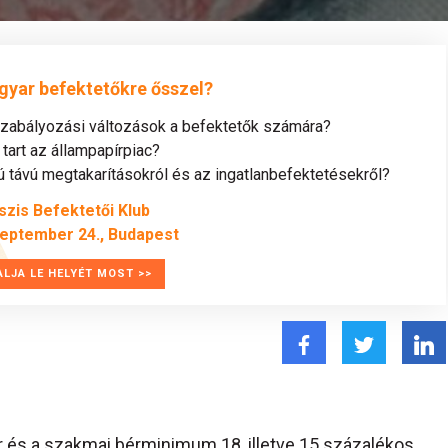
gyar befektetőkre ősszel?
szabályozási változások a befektetők számára?
tart az állampapírpiac?
távú megtakarításokról és az ingatlanbefektetésekről?
szis Befektetői Klub
zeptember 24., Budapest
ALJA LE HELYÉT MOST >>
 és a szakmai bérminimum 18, illetve 15 százalékos