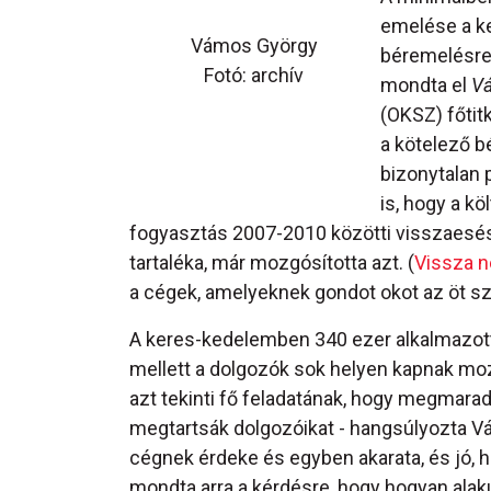
emelése a ke
Vámos György
béremelésre 
Fotó: archív
mondta el
V
(OKSZ) főtit
a kötelező b
bizonytalan p
is, hogy a k
fogyasztás 2007-2010 közötti visszaesése
tartaléka, már mozgósította azt. (
Vissza n
a cégek, amelyeknek gondot okot az öt s
A keres-kedelemben 340 ezer alkalmazott 
mellett a dolgozók sok helyen kapnak moz
azt tekinti fő feladatának, hogy megmara
megtartsák dolgozóikat - hangsúlyozta 
cégnek érdeke és egyben akarata, és jó,
mondta arra a kérdésre, hogy hogyan alak