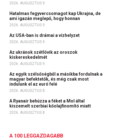
2026. AUGUSZTUS 9.
Hatalmas fegyvercsomagot kap Ukrajna, de
ami igazán meglepő, hogy honnan
2026. AUGUSZTUS 9.
Az USA-ban is drámai a vízhelyzet
2026. AUGUSZTUS 9.
Az ukránok szétlövik az oroszok
kiskereskedelmét
2026. AUGUSZTUS 9.
Az egyik szélsőségből a másikba fordulnak a
magyar befektetők, és még csak most
indulunk el az euró felé
2026. AUGUSZTUS 8.
A Ryanair behúzza a féket a Mol által
kiszemelt szerbiai kőolajfinomító miatt
2026. AUGUSZTUS 8.
A 100 LEGGAZDAGABB