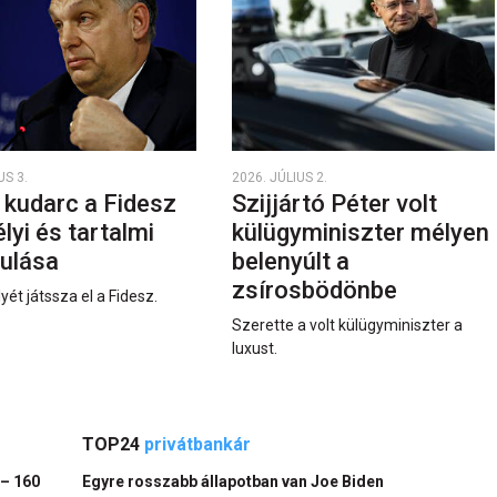
US 3.
2026. JÚLIUS 2.
 kudarc a Fidesz
Szijjártó Péter volt
yi és tartalmi
külügyminiszter mélyen
ulása
belenyúlt a
zsírosbödönbe
yét játssza el a Fidesz.
Szerette a volt külügyminiszter a
luxust.
TOP24
privátbankár
 – 160
Egyre rosszabb állapotban van Joe Biden