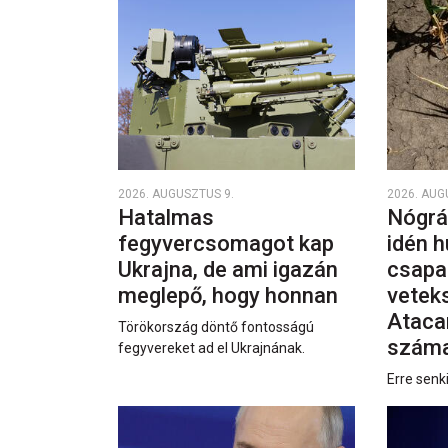
2026. AUGUSZTUS 9.
2026. AUG
Hatalmas
Nógrá
fegyvercsomagot kap
idén h
Ukrajna, de ami igazán
csapa
meglepő, hogy honnan
vetek
Ataca
Törökország döntő fontosságú
száma
fegyvereket ad el Ukrajnának.
Erre senk