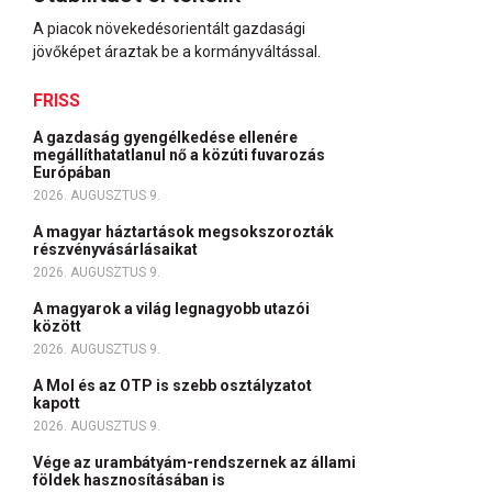
A piacok növekedésorientált gazdasági
jövőképet áraztak be a kormányváltással.
FRISS
A gazdaság gyengélkedése ellenére
megállíthatatlanul nő a közúti fuvarozás
Európában
2026. AUGUSZTUS 9.
A magyar háztartások megsokszorozták
részvényvásárlásaikat
2026. AUGUSZTUS 9.
A magyarok a világ legnagyobb utazói
között
2026. AUGUSZTUS 9.
A Mol és az OTP is szebb osztályzatot
kapott
2026. AUGUSZTUS 9.
Vége az urambátyám-rendszernek az állami
földek hasznosításában is