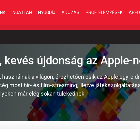
INK
INGATLAN
NYUGDÍJ
ADÓZÁS
PROFI ELEMZÉSEK
ÁRFO
, kevés újdonság az Apple-n
t használnak a világon, érezhetően esik az Apple egyre d
ég most hír- és film-streaming, illetve játékszolgáltatáss
melyeken már elég sokan tülekednek.