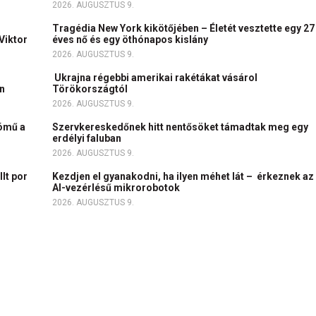
2026. AUGUSZTUS 9.
Tragédia New York kikötőjében – Életét vesztette egy 27
Viktor
éves nő és egy öthónapos kislány
2026. AUGUSZTUS 9.
Ukrajna régebbi amerikai rakétákat vásárol
an
Törökországtól
2026. AUGUSZTUS 9.
tómű a
Szervkereskedőnek hitt nentősöket támadtak meg egy
erdélyi faluban
2026. AUGUSZTUS 9.
lt por
Kezdjen el gyanakodni, ha ilyen méhet lát – érkeznek az
AI-vezérlésű mikrorobotok
2026. AUGUSZTUS 9.