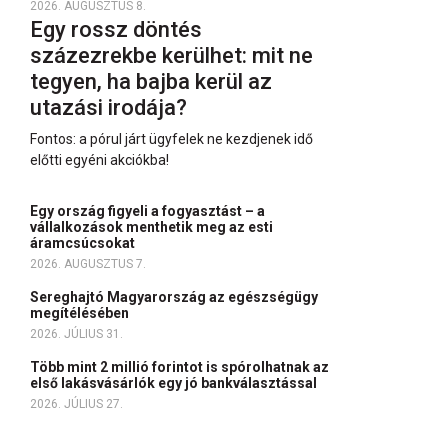
2026. AUGUSZTUS 8.
Egy rossz döntés
százezrekbe kerülhet: mit ne
tegyen, ha bajba kerül az
utazási irodája?
Fontos: a pórul járt ügyfelek ne kezdjenek idő
előtti egyéni akciókba!
Egy ország figyeli a fogyasztást – a
vállalkozások menthetik meg az esti
áramcsúcsokat
2026. AUGUSZTUS 7.
Sereghajtó Magyarország az egészségügy
megítélésében
2026. JÚLIUS 31.
Több mint 2 millió forintot is spórolhatnak az
első lakásvásárlók egy jó bankválasztással
2026. JÚLIUS 27.