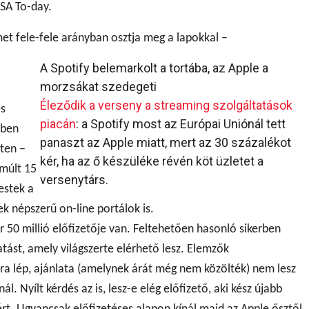
USA To-day.
et fele-fele arányban osztja meg a lapokkal –
A Spotify belemarkolt a tortába, az Apple a
morzsákat szedegeti
Éleződik a verseny a streaming szolgáltatások
és
piacán
: a Spotify most az Európai Uniónál tett
zben
panaszt az Apple miatt, mert az 30 százalékot
eten –
kér, ha az ő készüléke révén köt üzletet a
lmúlt 15
versenytárs.
estek a
ek népszerű on-line portálok is.
 50 millió előfizetője van. Feltehetően hasonló sikerben
atást, amely világszerte elérhető lesz. Elemzők
acra lép, ajánlata (amelynek árát még nem közölték) nem lesz
l. Nyílt kérdés az is, lesz-e elég előfizető, aki kész újabb