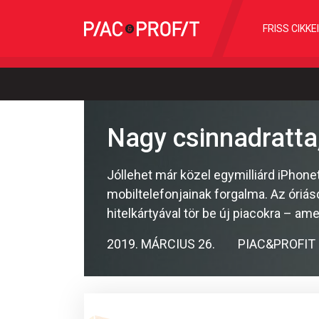
FRISS CIKKE
Nagy csinnadratta
Jóllehet már közel egymilliárd iPhone
mobiltelefonjainak forgalma. Az óriásc
hitelkártyával tör be új piacokra – a
2019. MÁRCIUS 26.
PIAC&PROFIT