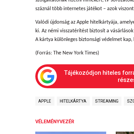
szolgáltatónak fizetni filmekért, tv-sorozato
száznál több internetes játékot – azok viszon
Valódi újdonság az Apple hitelkártyája, ame
ki. Az némi visszatérítést biztosít a vásárlás
A kártya különleges biztonsági védelmet kap,
(Forrás: The New York Times)
Tájékozódjon hiteles forr
részes
APPLE
HITELKÁRTYA
STREAMING
SZ
VÉLEMÉNYVEZÉR