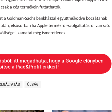
kért. Ugyancsak előfizetéses alapon kínál majd az Apple ősztől
t csak a cég termékein futtathatók.
lyet a Goldman-Sachs bankházzal együttműködve bocsátanak
ok után, elsősorban ha Apple termékről-szolgáltatásról van szó.
 költségei, kamatai még ismeretlenek.
ásból: itt megadhatja, hogy a Google előnyben
ítse a Piac&Profit cikkeit!
OLGÁLTATÁS
ÚJSÁG