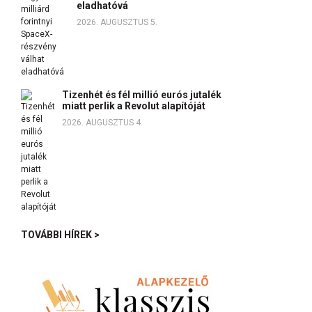
eladhatóvá
2026. AUGUSZTUS 5.
Tizenhét és fél millió eurós jutalék
miatt perlik a Revolut alapítóját
2026. AUGUSZTUS 4.
TOVÁBBI HÍREK >