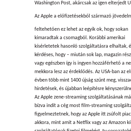
Washington Post, akárcsak az igen elterjedt 
Az Apple a előfizetésekből származó jövedelm
feltehetően ez lehet az egyik ok, hogy sokan
kimaradtak a csomagból. Korábbi amerikai
kísérletetek hasonló szolgáltatásra elhaltak, 
kérdéses, hogy – miután sok lap, magazin rés
vagy egészben így is ingyen hozzáférhető a n
mekkora lesz az érdeklődés. Az USA-ban az e
évben több mint 1400 újság szűnt meg, vissza
hirdetések, és újabban leépítésre kényszerüln
Az Apple zene-streaming szolgáltatásának már
bízva indít a cég most film-streaming szolgált
figyelmeztetnek, hogy az Apple itt zsúfolt pi
akkora, mint amit a Netflix vagy az Amazon kíná