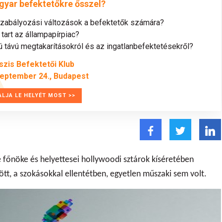
gyar befektetőkre ősszel?
szabályozási változások a befektetők számára?
tart az állampapírpiac?
távú megtakarításokról és az ingatlanbefektetésekről?
szis Befektetői Klub
zeptember 24., Budapest
ALJA LE HELYÉT MOST >>
e főnöke és helyettesei hollywoodi sztárok kíséretében
tt, a szokásokkal ellentétben, egyetlen műszaki sem volt.