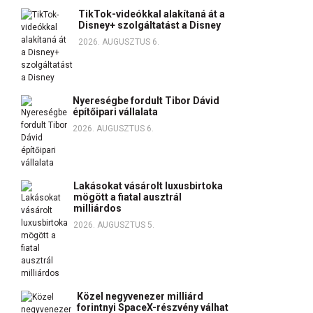
TikTok-videókkal alakítaná át a
Disney+ szolgáltatást a Disney
2026. AUGUSZTUS 6.
Nyereségbe fordult Tibor Dávid
építőipari vállalata
2026. AUGUSZTUS 6.
Lakásokat vásárolt luxusbirtoka
mögött a fiatal ausztrál
milliárdos
2026. AUGUSZTUS 5.
Közel negyvenezer milliárd
forintnyi SpaceX-részvény válhat