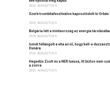
éve nyitotta meg kapuit
2026. AUGUSZTUS 9.
Szerb trombitafesztiválon kapcsolódott ki Orbán 
2026. AUGUSZTUS 9.
Bulgária lett a mintaország az energia tárolásáb
2026. AUGUSZTUS 9.
Ismét fellángolt a vita arról, hogy kell-e duzzasz
Dunára
2026. AUGUSZTUS 9.
Hegedűs Zsolt és a NER luxusa, itt biztos nem szál
a zsírra
2026. AUGUSZTUS 9.