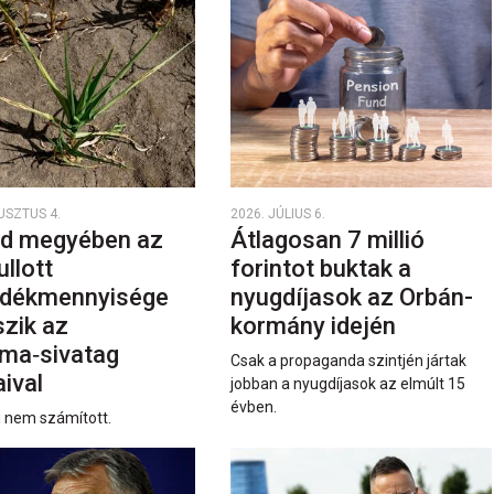
USZTUS 4.
2026. JÚLIUS 6.
d megyében az
Átlagosan 7 millió
ullott
forintot buktak a
dékmennyisége
nyugdíjasok az Orbán-
szik az
kormány idején
ma‑sivatag
Csak a propaganda szintjén jártak
ival
jobban a nyugdíjasok az elmúlt 15
évben.
i nem számított.