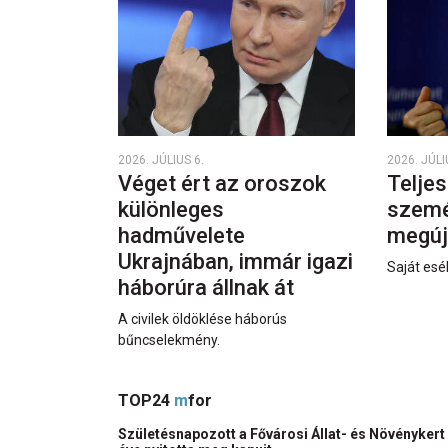
2026. JÚLIUS 6.
2026. JÚLI
Véget ért az oroszok
Teljes
különleges
személ
hadművelete
megúj
Ukrajnában, immár igazi
Saját esél
háborúra állnak át
A civilek öldöklése háborús
bűncselekmény.
TOP24
m
for
Születésnapozott a Fővárosi Állat- és Növénykert