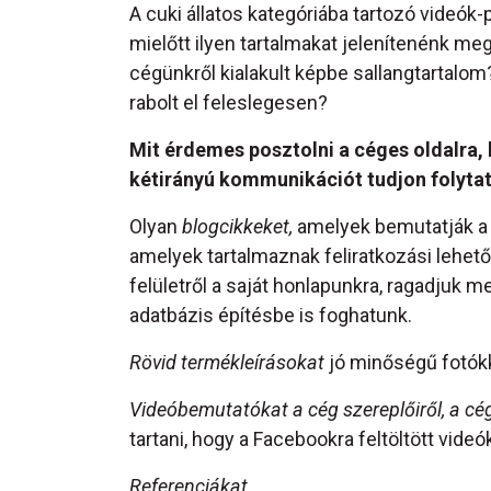
A cuki állatos kategóriába tartozó videók-
mielőtt ilyen tartalmakat jelenítenénk me
cégünkről kialakult képbe sallangtartalo
rabolt el feleslegesen?
Mit érdemes posztolni a céges oldalra,
kétirányú kommunikációt tudjon folytat
Olyan
blogcikkeket,
amelyek bemutatják a c
amelyek tartalmaznak feliratkozási lehet
felületről a saját honlapunkra, ragadjuk m
adatbázis építésbe is foghatunk.
Rövid termékleírásokat
jó minőségű fotók
Videóbemutatókat a cég szereplőiről, a cé
tartani, hogy a Facebookra feltöltött videó
Referenciákat.