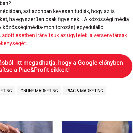
ában?
médiában, azt azonban kevesen tudják, hogy az is
ket, ha egyszerűen csak figyelnek… A közösségi média
agy közösségimédia-monitorozás) egyedülálló
s
adott esetben irányítsuk az ügyfelek, a versenytársak
vékenységét.
ásból: itt megadhatja, hogy a Google előnyben
ítse a Piac&Profit cikkeit!
ETING
ONLINE MARKETING
PIAC & MARKETING