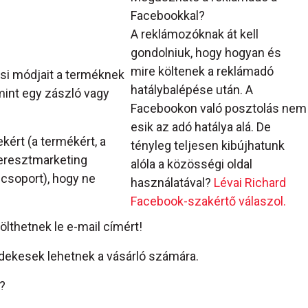
Facebookkal?
A reklámozóknak át kell
gondolniuk, hogy hogyan és
mire költenek a reklámadó
si módjait a terméknek
hatálybalépése után. A
 mint egy zászló vagy
Facebookon való posztolás nem
esik az adó hatálya alá. De
ért (a termékért, a
tényleg teljesen kibújhatunk
keresztmarketing
alóla a közösségi oldal
lcsoport), hogy ne
használatával?
Lévai Richard
Facebook-szakértő válaszol.
ölthetnek le e-mail címért!
dekesek lehetnek a vásárló számára.
?