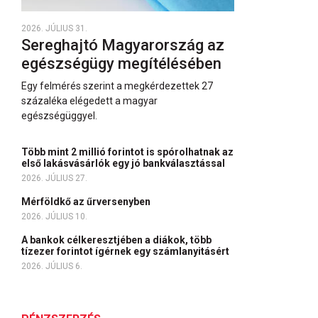
2026. JÚLIUS 31.
Sereghajtó Magyarország az
egészségügy megítélésében
Egy felmérés szerint a megkérdezettek 27
százaléka elégedett a magyar
egészségüggyel.
Több mint 2 millió forintot is spórolhatnak az
első lakásvásárlók egy jó bankválasztással
2026. JÚLIUS 27.
Mérföldkő az űrversenyben
2026. JÚLIUS 10.
A bankok célkeresztjében a diákok, több
tízezer forintot ígérnek egy számlanyitásért
2026. JÚLIUS 6.