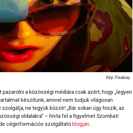
Kép: Pixabay
t pazarolni a közösségi médiára csak azért, hogy „legyen
tartalmat készítünk, amivel nem tudjuk világosan
 szolgálja, ne tegyük közzé! „Bár sokan úgy hiszik, az
össégi oldalakra” – hívta fel a figyelmet
Szombati
de céginformációs szolgáltató
blogján
.