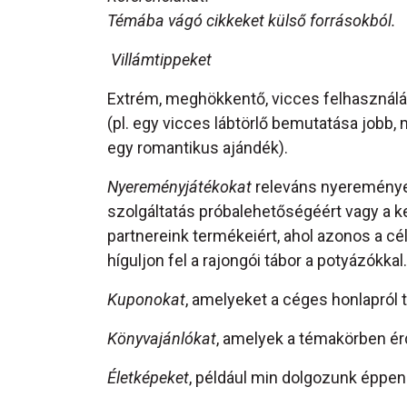
Témába vágó cikkeket külső forrásokból.
Villámtippeket
Extrém, meghökkentő, vicces felhasználá
(pl. egy vicces lábtörlő bemutatása jobb,
egy romantikus ajándék).
Nyereményjátékokat
releváns nyeremények
szolgáltatás próbalehetőségéért vagy a 
partnereink termékeiért, ahol azonos a cé
híguljon fel a rajongói tábor a potyázókkal.
Kuponokat
, amelyeket a céges honlapról t
Könyvajánlókat
, amelyek a témakörben ér
Életképeket
, például min dolgozunk éppen