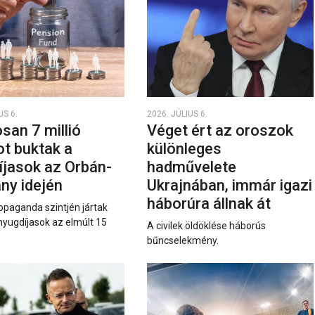
US 6.
2026. JÚLIUS 6.
san 7 millió
Véget ért az oroszok
ot buktak a
különleges
íjasok az Orbán-
hadművelete
ny idején
Ukrajnában, immár igazi
háborúra állnak át
opaganda szintjén jártak
nyugdíjasok az elmúlt 15
A civilek öldöklése háborús
bűncselekmény.