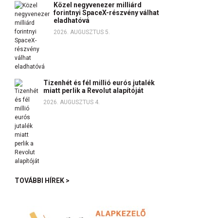
Közel negyvenezer milliárd
forintnyi SpaceX-részvény válhat
eladhatóvá
2026. AUGUSZTUS 5.
Tizenhét és fél millió eurós jutalék
miatt perlik a Revolut alapítóját
2026. AUGUSZTUS 4.
TOVÁBBI HÍREK >