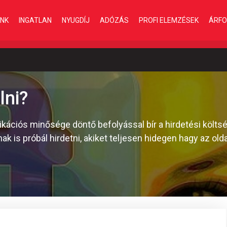
INK
INGATLAN
NYUGDÍJ
ADÓZÁS
PROFI ELEMZÉSEK
ÁRFO
lni?
ciós minősége döntő befolyással bír a hirdetési költség
k is próbál hirdetni, akiket teljesen hidegen hagy az olda