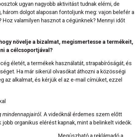
posztok ugyan nagyobb aktivitást tudnak elérni, de
g, három dolgot alaposan fontoljunk meg: vajon belefér a
m? Hoz valamilyen hasznot a cégünknek? Mennyi időt
 hogy növelje a bizalmat, megismertesse a termékeit,
ni a célcsoportjával?
ég életét, a termékek használatát, strapabíróságát, és
őséget. Ha már sikerül olvasókat áthozni a közösségi
eg az alkalmat, és kérjük el az e-mail címüket, ezzel
kal
g mindennapjairól.
A videóknál érdemes szem előtt
k jobb organikus elérést kapnak, mint a belinkelt videók.
Megúszható a reklámadó a