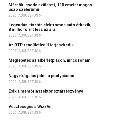
Mérnöki csoda született, 110 emelet magas
úszó szélerőmű
2026. AUGUSZTUS 6.
Legendás, tisztán elektromos autó érkezik,
8 millió forint lesz az ára
2026. AUGUSZTUS 6.
Az OTP rendületlenül terjeszkedik
2026. AUGUSZTUS 6.
Meglepetés az albérletpiacon, nincs roham
2026. AUGUSZTUS 6.
Nagy drágulás jöhet a pontypiacon
2026. AUGUSZTUS 6.
Esik a memóriaszektor sztárrészvénye
2026. AUGUSZTUS 6.
Veszteséges a WizzAir
2026. AUGUSZTUS 6.