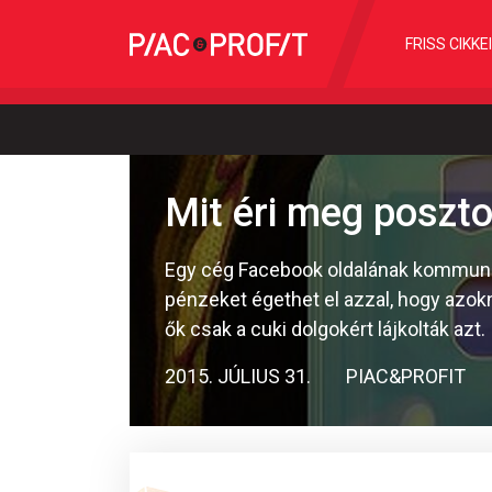
FRISS CIKKE
Mit éri meg poszto
Egy cég Facebook oldalának kommuniká
pénzeket égethet el azzal, hogy azokna
ők csak a cuki dolgokért lájkolták azt.
2015. JÚLIUS 31.
PIAC&PROFIT