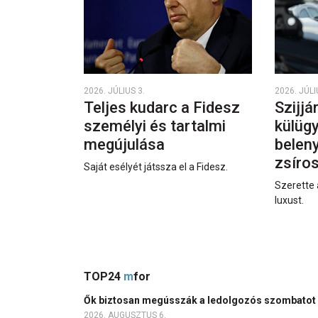
2026. JÚLIUS 3.
2026. JÚLI
Teljes kudarc a Fidesz
Szijjá
személyi és tartalmi
külüg
megújulása
beleny
zsíro
Saját esélyét játssza el a Fidesz.
Szerette 
luxust.
TOP24
m
for
Ők biztosan megússzák a ledolgozós szombatot
2026. AUGUSZTUS 6.