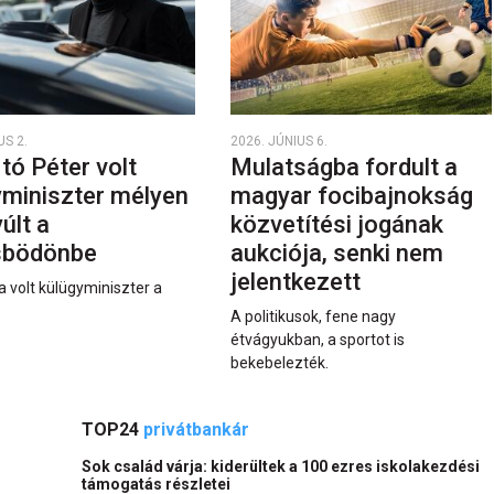
US 2.
2026. JÚNIUS 6.
rtó Péter volt
Mulatságba fordult a
yminiszter mélyen
magyar focibajnokság
últ a
közvetítési jogának
sbödönbe
aukciója, senki nem
jelentkezett
a volt külügyminiszter a
A politikusok, fene nagy
étvágyukban, a sportot is
bekebelezték.
TOP24
privátbankár
Sok család várja: kiderültek a 100 ezres iskolakezdési
támogatás részletei