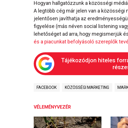
Hogyan hallgatózzunk a közösségi médi
A legtöbb cég már jelen van a közösségi 
jelentősen javíthatja az eredményességü
figyelése (más néven social listening v
lehetőséget ad arra, hogy megismerjük é
és a piacunkat befolyásoló szereplők te
Tájékozódjon hiteles forr
részes
FACEBOOK
KÖZÖSSÉGI MARKETING
MARK
VÉLEMÉNYVEZÉR