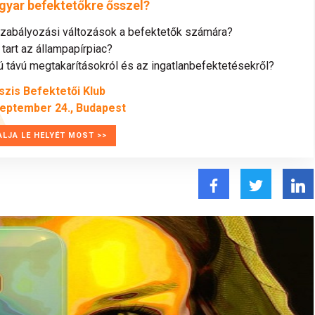
gyar befektetőkre ősszel?
szabályozási változások a befektetők számára?
tart az állampapírpiac?
távú megtakarításokról és az ingatlanbefektetésekről?
szis Befektetői Klub
zeptember 24., Budapest
ALJA LE HELYÉT MOST >>