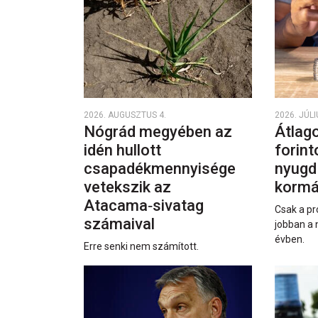
2026. AUGUSZTUS 4.
2026. JÚLI
Nógrád megyében az
Átlago
idén hullott
forint
csapadékmennyisége
nyugd
vetekszik az
kormá
Atacama‑sivatag
Csak a pr
számaival
jobban a 
évben.
Erre senki nem számított.