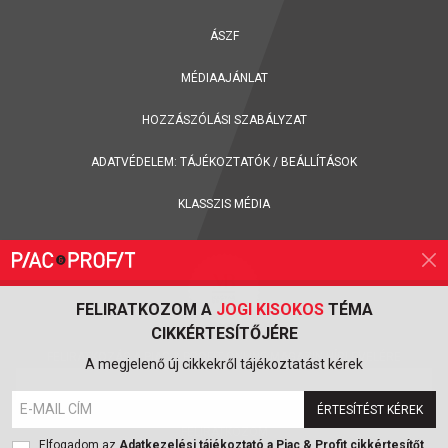
ÁSZF
MÉDIAAJÁNLAT
HOZZÁSZÓLÁSI SZABÁLYZAT
ADATVÉDELEM:
TÁJÉKOZTATÓK
/
BEÁLLÍTÁSOK
KLASSZIS MÉDIA
FELIRATKOZOM A
JOGI KISOKOS
TÉMA
CIKKÉRTESÍTŐJÉRE
FELIRATKOZÁS A PIAC & PROFIT ONLINE MAGAZIN HÍRLEVELÉRE
A megjelenő új cikkekről tájékoztatást kérek
ÉRTESÍTÉST KÉREK
FELIRATKOZOM
Elfogadom az
Adatkezelési tájékoztató a Piac & Profit cikkértesítőt