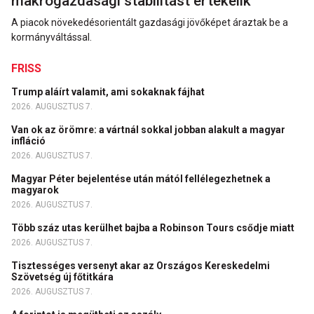
makrogazdasági stabilitást értékelik
A piacok növekedésorientált gazdasági jövőképet áraztak be a
kormányváltással.
FRISS
Trump aláírt valamit, ami sokaknak fájhat
2026. AUGUSZTUS 7.
Van ok az örömre: a vártnál sokkal jobban alakult a magyar
infláció
2026. AUGUSZTUS 7.
Magyar Péter bejelentése után mától fellélegezhetnek a
magyarok
2026. AUGUSZTUS 7.
Több száz utas kerülhet bajba a Robinson Tours csődje miatt
2026. AUGUSZTUS 7.
Tisztességes versenyt akar az Országos Kereskedelmi
Szövetség új főtitkára
2026. AUGUSZTUS 7.