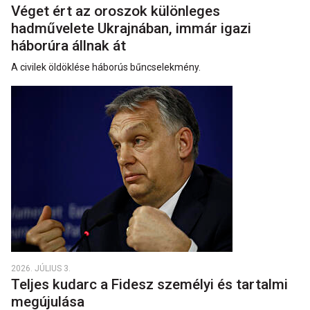
Véget ért az oroszok különleges
hadművelete Ukrajnában, immár igazi
háborúra állnak át
A civilek öldöklése háborús bűncselekmény.
2026. JÚLIUS 3.
Teljes kudarc a Fidesz személyi és tartalmi
megújulása