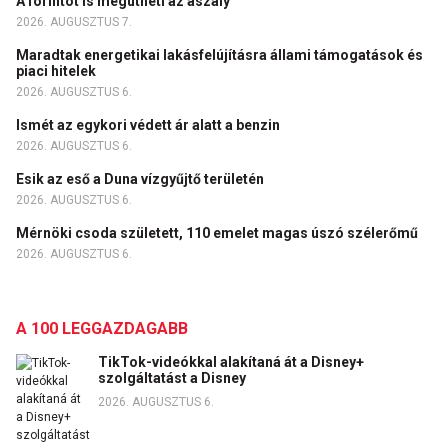
A forintot is megütheti az aszály
2026. AUGUSZTUS 7.
Maradtak energetikai lakásfelújításra állami támogatások és
piaci hitelek
2026. AUGUSZTUS 6.
Ismét az egykori védett ár alatt a benzin
2026. AUGUSZTUS 6.
Esik az eső a Duna vízgyűjtő területén
2026. AUGUSZTUS 6.
Mérnöki csoda született, 110 emelet magas úszó szélerőmű
2026. AUGUSZTUS 6.
A 100 LEGGAZDAGABB
TikTok-videókkal alakítaná át a Disney+
szolgáltatást a Disney
2026. AUGUSZTUS 6.