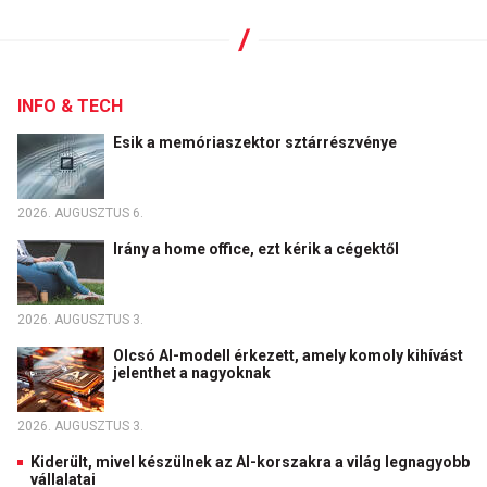
INFO & TECH
Esik a memóriaszektor sztárrészvénye
2026. AUGUSZTUS 6.
Irány a home office, ezt kérik a cégektől
2026. AUGUSZTUS 3.
Olcsó AI-modell érkezett, amely komoly kihívást
jelenthet a nagyoknak
2026. AUGUSZTUS 3.
Kiderült, mivel készülnek az AI-korszakra a világ legnagyobb
vállalatai