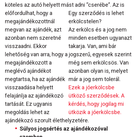
köteles az autó helyett mást adni “cserébe”.
Az is
előfordulhat, hogy a
Egy szerződés is lehet
megajándékozottnál
erkölcstelen?
megvan az ajándék, azt
Az erkölcs és a jog nem
azonban nem szeretné
minden esetben ugyanazt
visszaadni. Ekkor
takarja. Van, ami bár
lehetőség van arra, hogy a
jogszerű, egyesek szerint
megajándékozott a
még sem erkölcsös. Van
meglévő ajándékot
azonban olyan is, melyet
megtartsa, ha az ajándék
már a jog sem tolerál.
visszaadása helyett
Ezek a jóerkölcsbe
felajánlja az ajándékozó
ütköző szerződések. A
tartását. Ez ugyanis
kérdés, hogy jogilag mi
megoldás lehet az
ütközik a jóerkölcsbe.
ajándékozó szorult élethelyzetére.
Súlyos jogsértés az ajándékozóval
szemben,