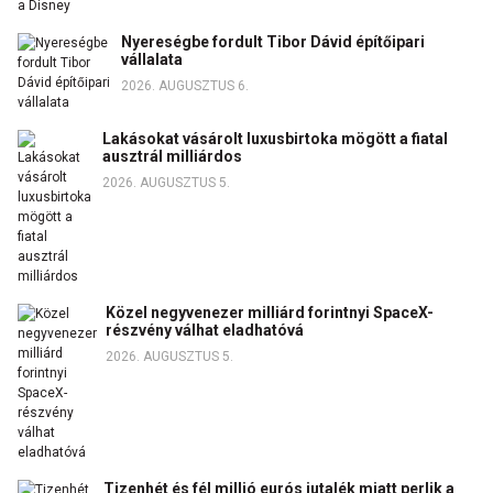
Nyereségbe fordult Tibor Dávid építőipari
vállalata
2026. AUGUSZTUS 6.
Lakásokat vásárolt luxusbirtoka mögött a fiatal
ausztrál milliárdos
2026. AUGUSZTUS 5.
Közel negyvenezer milliárd forintnyi SpaceX-
részvény válhat eladhatóvá
2026. AUGUSZTUS 5.
Tizenhét és fél millió eurós jutalék miatt perlik a