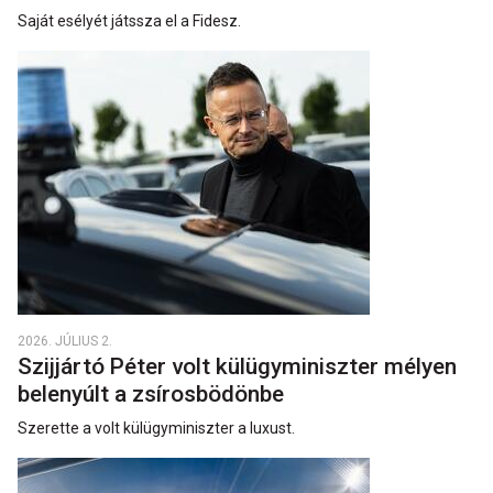
Saját esélyét játssza el a Fidesz.
2026. JÚLIUS 2.
Szijjártó Péter volt külügyminiszter mélyen
belenyúlt a zsírosbödönbe
Szerette a volt külügyminiszter a luxust.