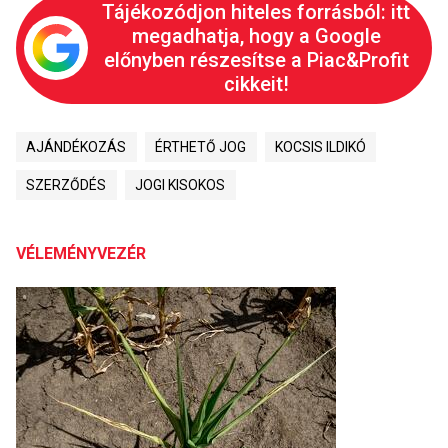
Tájékozódjon hiteles forrásból: itt
megadhatja, hogy a Google
előnyben részesítse a Piac&Profit
cikkeit!
AJÁNDÉKOZÁS
ÉRTHETŐ JOG
KOCSIS ILDIKÓ
SZERZŐDÉS
JOGI KISOKOS
VÉLEMÉNYVEZÉR