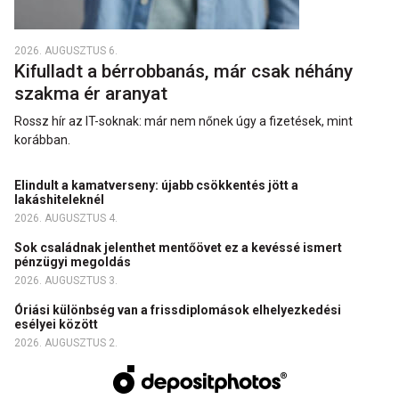
2026. AUGUSZTUS 6.
Kifulladt a bérrobbanás, már csak néhány
szakma ér aranyat
Rossz hír az IT-soknak: már nem nőnek úgy a fizetések, mint
korábban.
Elindult a kamatverseny: újabb csökkentés jött a
lakáshiteleknél
2026. AUGUSZTUS 4.
Sok családnak jelenthet mentőövet ez a kevéssé ismert
pénzügyi megoldás
2026. AUGUSZTUS 3.
Óriási különbség van a frissdiplomások elhelyezkedési
esélyei között
2026. AUGUSZTUS 2.