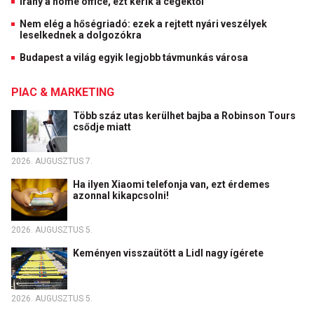
Irány a home office, ezt kérik a cégektől
Nem elég a hőségriadó: ezek a rejtett nyári veszélyek
leselkednek a dolgozókra
Budapest a világ egyik legjobb távmunkás városa
PIAC & MARKETING
Több száz utas kerülhet bajba a Robinson Tours
csődje miatt
2026. AUGUSZTUS 7.
Ha ilyen Xiaomi telefonja van, ezt érdemes
azonnal kikapcsolni!
2026. AUGUSZTUS 5.
Keményen visszaütött a Lidl nagy ígérete
2026. AUGUSZTUS 5.