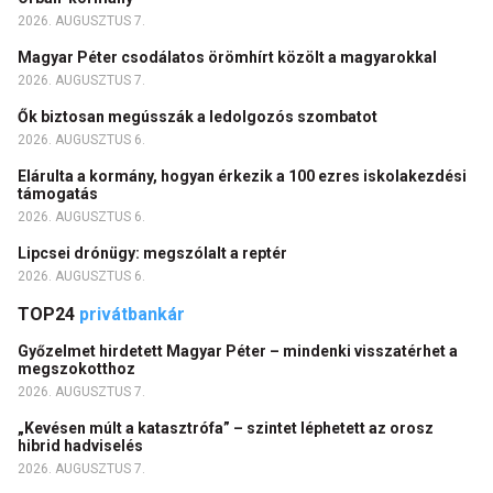
2026. AUGUSZTUS 7.
Magyar Péter csodálatos örömhírt közölt a magyarokkal
2026. AUGUSZTUS 7.
Ők biztosan megússzák a ledolgozós szombatot
2026. AUGUSZTUS 6.
Elárulta a kormány, hogyan érkezik a 100 ezres iskolakezdési
támogatás
2026. AUGUSZTUS 6.
Lipcsei drónügy: megszólalt a reptér
2026. AUGUSZTUS 6.
TOP24
privátbankár
Győzelmet hirdetett Magyar Péter – mindenki visszatérhet a
megszokotthoz
2026. AUGUSZTUS 7.
„Kevésen múlt a katasztrófa” – szintet léphetett az orosz
hibrid hadviselés
2026. AUGUSZTUS 7.