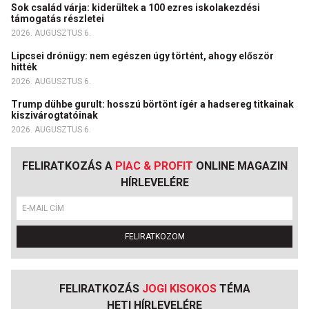
Sok család várja: kiderültek a 100 ezres iskolakezdési
támogatás részletei
2026. AUGUSZTUS 6.
Lipcsei drónügy: nem egészen úgy történt, ahogy először
hitték
2026. AUGUSZTUS 6.
Trump dühbe gurult: hosszú börtönt ígér a hadsereg titkainak
kiszivárogtatóinak
2026. AUGUSZTUS 6.
FELIRATKOZÁS A
PIAC & PROFIT
ONLINE MAGAZIN
HÍRLEVELÉRE
FELIRATKOZOM
FELIRATKOZÁS
JOGI KISOKOS
TÉMA
HETI HÍRLEVELÉRE