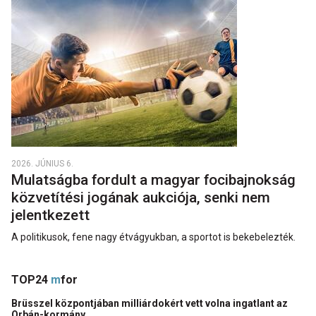
2026. JÚNIUS 6.
Mulatságba fordult a magyar focibajnokság
közvetítési jogának aukciója, senki nem
jelentkezett
A politikusok, fene nagy étvágyukban, a sportot is bekebelezték.
TOP24
m
for
Brüsszel központjában milliárdokért vett volna ingatlant az
Orbán-kormány