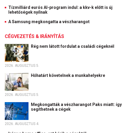
Tízmilliárd eurós AI-program indul: a kkv-k előtt is új
lehetőségek nyílnak
A Samsung megkongatta a vészharangot
CÉGVEZETÉS & IRÁNYÍTÁS
Rég nem látott fordulat a családi cégeknél
2026. AUGUSZTUS 5.
Hőhatárt követelnek a munkahelyekre
2026. AUGUSZTUS 5.
Megkongatták a vészharangot Paks miatt: így
segíthetnek a cégek
2026. AUGUSZTUS 4.