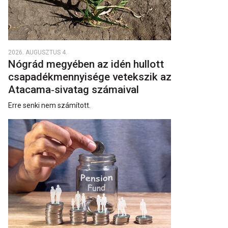
2026. AUGUSZTUS 4.
Nógrád megyében az idén hullott
csapadékmennyisége vetekszik az
Atacama‑sivatag számaival
Erre senki nem számított.