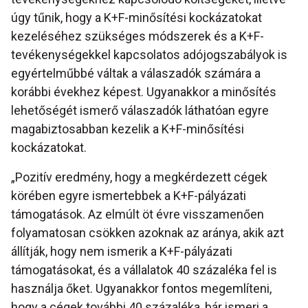
úgy tűnik, hogy a K+F-minősítési kockázatokat
kezeléséhez szükséges módszerek és a K+F-
tevékenységekkel kapcsolatos adójogszabályok is
egyértelműbbé váltak a válaszadók számára a
korábbi évekhez képest. Ugyanakkor a minősítés
lehetőségét ismerő válaszadók láthatóan egyre
magabiztosabban kezelik a K+F-minősítési
kockázatokat.
„Pozitív eredmény, hogy a megkérdezett cégek
körében egyre ismertebbek a K+F-pályázati
támogatások. Az elmúlt öt évre visszamenően
folyamatosan csökken azoknak az aránya, akik azt
állítják, hogy nem ismerik a K+F-pályázati
támogatásokat, és a vállalatok 40 százaléka fel is
használja őket. Ugyanakkor fontos megemlíteni,
hogy a cégek további 40 százaléka, bár ismeri a