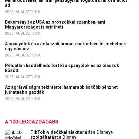
Millárdos lehet, aki Irán pénzügyi támogatóiról információt
ad
2026. AUGUSZTUS 8.
Bekeményít az USA az oroszokkal szemben, ami
Magyarországot is érintheti
2026. AUGUSZTUS 8.
A spanyolok és az olaszok immár csak útlevéllel mehetnek
egymáshoz
2026. AUGUSZTUS 8.
Példátlan haddelhadd tört ki a spanyolok és az olaszok
között
2026. AUGUSZTUS 8.
Az agrárválságra tekintettel hamarabb és több pénzhet
juthatnak a gazdák
2026. AUGUSZTUS 8.
A 100 LEGGAZDAGABB
TikTok-videókkal alakítaná át a Disney+
szolgáltatást a Disney