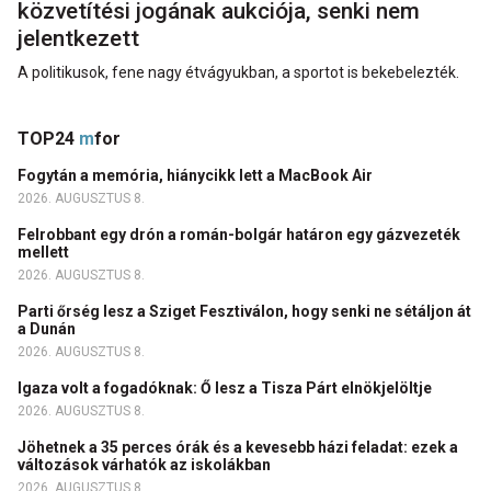
közvetítési jogának aukciója, senki nem
jelentkezett
A politikusok, fene nagy étvágyukban, a sportot is bekebelezték.
TOP24
m
for
Fogytán a memória, hiánycikk lett a MacBook Air
2026. AUGUSZTUS 8.
Felrobbant egy drón a román-bolgár határon egy gázvezeték
mellett
2026. AUGUSZTUS 8.
Parti őrség lesz a Sziget Fesztiválon, hogy senki ne sétáljon át
a Dunán
2026. AUGUSZTUS 8.
Igaza volt a fogadóknak: Ő lesz a Tisza Párt elnökjelöltje
2026. AUGUSZTUS 8.
Jöhetnek a 35 perces órák és a kevesebb házi feladat: ezek a
változások várhatók az iskolákban
2026. AUGUSZTUS 8.