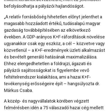
befolyásolhatja a pályázói hajlandóságot.
„A relatív forrásbőség hihetetlen előnyt jelenthet a
magasabb hozzáadott értékű, tudásalapú magyar
gazdaság továbbépítésében az elkövetkező
években. A GDP-arányos K+F-ráfordítások növelése
ugyanakkor csak egy eszköz, a cél – közvetve vagy
közvetlenül – a K+F-eredmények üzleti alkalmazást
és bevételt generáló hatásának maximalizálása.
Ehhez elengedhetetlen a földrajzi, ágazati és
pályázói sajátosságokat is figyelembe vevő
feltételrendszer kialakítása, ami a hazai K+F-
tevékenység erősségeire épít – hangsúlyozta dr.
Márkus Csaba.
A közép- és nagyvállalatok körében végzett
felmérésben idén a 75 válaszadó hazai cég mellett