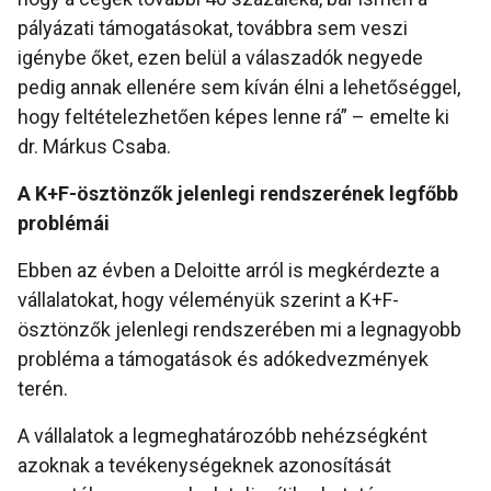
pályázati támogatásokat, továbbra sem veszi
igénybe őket, ezen belül a válaszadók negyede
pedig annak ellenére sem kíván élni a lehetőséggel,
hogy feltételezhetően képes lenne rá” – emelte ki
dr. Márkus Csaba.
A K+F-ösztönzők jelenlegi rendszerének legfőbb
problémái
Ebben az évben a Deloitte arról is megkérdezte a
vállalatokat, hogy véleményük szerint a K+F-
ösztönzők jelenlegi rendszerében mi a legnagyobb
probléma a támogatások és adókedvezmények
terén.
A vállalatok a legmeghatározóbb nehézségként
azoknak a tevékenységeknek azonosítását