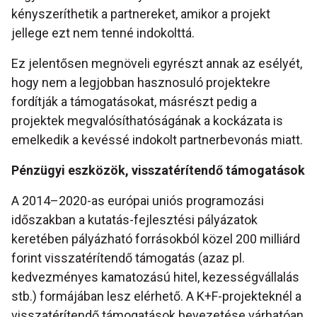
kényszeríthetik a partnereket, amikor a projekt
jellege ezt nem tenné indokolttá.
Ez jelentősen megnöveli egyrészt annak az esélyét,
hogy nem a legjobban hasznosuló projektekre
fordítják a támogatásokat, másrészt pedig a
projektek megvalósíthatóságának a kockázata is
emelkedik a kevéssé indokolt partnerbevonás miatt.
Pénzügyi eszközök, visszatérítendő támogatások
A 2014–2020-as európai uniós programozási
időszakban a kutatás-fejlesztési pályázatok
keretében pályázható forrásokból közel 200 milliárd
forint visszatérítendő támogatás (azaz pl.
kedvezményes kamatozású hitel, kezességvállalás
stb.) formájában lesz elérhető. A K+F-projekteknél a
visszatérítendő támogatások bevezetése várhatóan