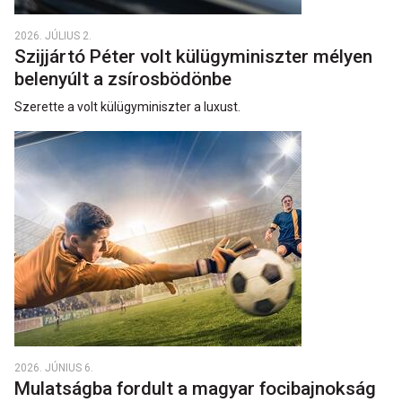
2026. JÚLIUS 2.
Szijjártó Péter volt külügyminiszter mélyen
belenyúlt a zsírosbödönbe
Szerette a volt külügyminiszter a luxust.
2026. JÚNIUS 6.
Mulatságba fordult a magyar focibajnokság