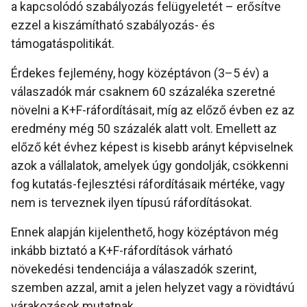
a kapcsolódó szabályozás felügyeletét – erősítve
ezzel a kiszámítható szabályozás- és
támogatáspolitikát.
Érdekes fejlemény, hogy középtávon (3–5 év) a
válaszadók már csaknem 60 százaléka szeretné
növelni a K+F-ráfordításait, míg az előző évben ez az
eredmény még 50 százalék alatt volt. Emellett az
előző két évhez képest is kisebb arányt képviselnek
azok a vállalatok, amelyek úgy gondolják, csökkenni
fog kutatás-fejlesztési ráfordításaik mértéke, vagy
nem is terveznek ilyen típusú ráfordításokat.
Ennek alapján kijelenthető, hogy középtávon még
inkább biztató a K+F-ráfordítások várható
növekedési tendenciája a válaszadók szerint,
szemben azzal, amit a jelen helyzet vagy a rövidtávú
várakozások mutatnak.