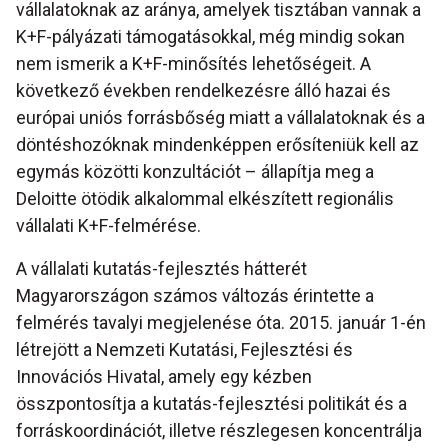
vállalatoknak az aránya, amelyek tisztában vannak a
K+F-pályázati támogatásokkal, még mindig sokan
nem ismerik a K+F-minősítés lehetőségeit. A
következő években rendelkezésre álló hazai és
európai uniós forrásbőség miatt a vállalatoknak és a
döntéshozóknak mindenképpen erősíteniük kell az
egymás közötti konzultációt – állapítja meg a
Deloitte ötödik alkalommal elkészített regionális
vállalati K+F-felmérése.
A vállalati kutatás-fejlesztés hátterét
Magyarországon számos változás érintette a
felmérés tavalyi megjelenése óta. 2015. január 1-én
létrejött a Nemzeti Kutatási, Fejlesztési és
Innovációs Hivatal, amely egy kézben
összpontosítja a kutatás-fejlesztési politikát és a
forráskoordinációt, illetve részlegesen koncentrálja