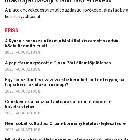
makrogazdasági stabilitást értékelik
A piacok növekedésorientált gazdasági jövőképet áraztak be a
kormányváltással.
FRISS
A Ryanair behúzza a féket a Mol által kiszemelt szerbiai
kőolajfinomító miatt
2026. AUGUSZTUS 8.
A papírforma győzött a Tisza Párt államfőjelölésén
2026. AUGUSZTUS 8.
Egy rossz döntés százezrekbe kerülhet: mit ne tegyen, ha
bajba kerül az utazási irodája?
2026. AUGUSZTUS 8.
Csökkentek a használt autóárak a forint erősödése
következtében
2026. AUGUSZTUS 8.
Nem sokat költött az Orbán-kormány kutatás-fejlesztésre
2026. AUGUSZTUS 8.