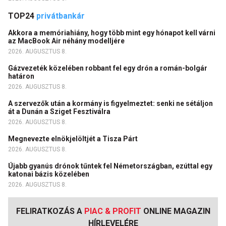
TOP24
privátbankár
Akkora a memóriahiány, hogy több mint egy hónapot kell várni
az MacBook Air néhány modelljére
2026. AUGUSZTUS 8.
Gázvezeték közelében robbant fel egy drón a román-bolgár
határon
2026. AUGUSZTUS 8.
A szervezők után a kormány is figyelmeztet: senki ne sétáljon
át a Dunán a Sziget Fesztiválra
2026. AUGUSZTUS 8.
Megnevezte elnökjelöltjét a Tisza Párt
2026. AUGUSZTUS 8.
Újabb gyanús drónok tűntek fel Németországban, ezúttal egy
katonai bázis közelében
2026. AUGUSZTUS 8.
FELIRATKOZÁS A
PIAC & PROFIT
ONLINE MAGAZIN
HÍRLEVELÉRE