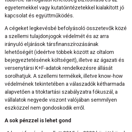
egyetemekkel vagy kutatóintézetekkel kialakított jó
kapcsolat és együttműködés.
A cégeket legkevésbé befolyásoló összetevők közé
a szellemi tulajdonjogok védelmét és az arra
irányuló eljárások társfinanszírozásának
lehetőségét (ideértve többek között az oltalom
bejegyeztetésének költségeit), illetve az ágazati és
versenytársi K+F-adatok rendelkezésre állását
sorolhatjuk. A szellemi termékek, illetve know-how
védelmének tekintetében a válaszadók kétharmada
alapvetően a titoktartási szabályzatra fókuszál, a
vállalatok negyede viszont valójában semmilyen
eszközzel nem gondoskodik erről.
A sok pénzzel is lehet gond