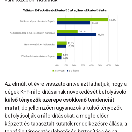
Az elmúlt öt évre visszatekintve azt láthatjuk, hogy a
cégek K+F-ráfordításainak növekedését befolyásoló
külső tényezők szerepe csökkenő tendenciát
mutat
, de jellemzően ugyanazok a külső tényezők
befolyásolják a ráfordításokat: a megfelelően
képzett és tapasztalt kutatók rendelkezésre állása, a
többféle támogatási lehetőség biztosítása és az