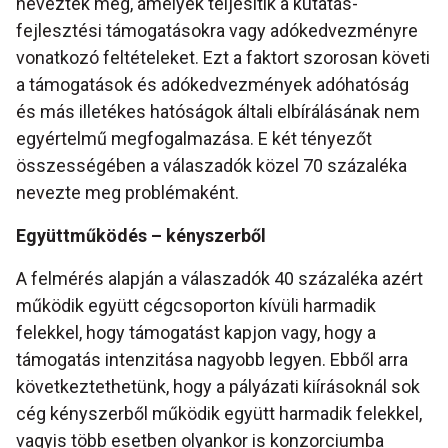
nevezték meg, amelyek teljesítik a kutatás-
fejlesztési támogatásokra vagy adókedvezményre
vonatkozó feltételeket. Ezt a faktort szorosan követi
a támogatások és adókedvezmények adóhatóság
és más illetékes hatóságok általi elbírálásának nem
egyértelmű megfogalmazása. E két tényezőt
összességében a válaszadók közel 70 százaléka
nevezte meg problémaként.
Együttműködés – kényszerből
A felmérés alapján a válaszadók 40 százaléka azért
működik együtt cégcsoporton kívüli harmadik
felekkel, hogy támogatást kapjon vagy, hogy a
támogatás intenzitása nagyobb legyen. Ebből arra
következtethetünk, hogy a pályázati kiírásoknál sok
cég kényszerből működik együtt harmadik felekkel,
vagyis több esetben olyankor is konzorciumba