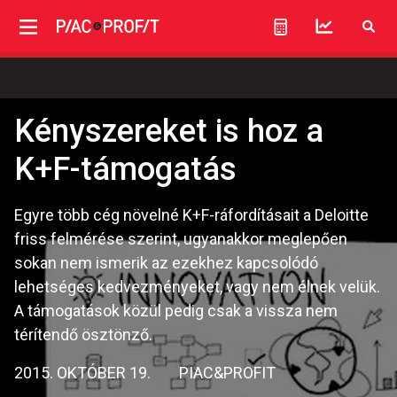
Kényszereket is hoz a
K+F-támogatás
Egyre több cég növelné K+F-ráfordításait a Deloitte
friss felmérése szerint, ugyanakkor meglepően
sokan nem ismerik az ezekhez kapcsolódó
lehetséges kedvezményeket, vagy nem élnek velük.
A támogatások közül pedig csak a vissza nem
térítendő ösztönző.
2015. OKTÓBER 19.
PIAC&PROFIT