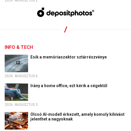
2026. AUGUSZTUS 2.
INFO & TECH
Esik a memóriaszektor sztárrészvénye
2026. AUGUSZTUS 6.
Irány a home office, ezt kérik a cégektől
2026. AUGUSZTUS 3.
Olcsó AI-modell érkezett, amely komoly kihívást
jelenthet a nagyoknak