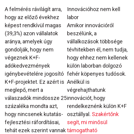
A felmérés rávilágít arra,
Innovációhoz nem kell
hogy az előző évekhez
labor
képest rendkívül magas
Amikor innovációról
(39,3%) azon vállalatok
beszélünk, a
aránya, amelyek úgy
vállalkozások többsége
gondolják, hogy nem
tévhitekben él, nem tudja,
végeznek K+F-
hogy ehhez nem kellenek
adókedvezmények
külön laborban dolgozó
igénybevételére jogosító
fehér köpenyes tudósok.
K+F-projektet. Ez azért is
Anélkül is
meglepő, mert a
végrehajthatunk
válaszadók mindössze 25
innovációt, hogy
százaléka mondta azt,
rendelkeznénk külön K+F
hogy nincsenek kutatás-
osztállyal.
Szakértőnk
fejlesztési ráfordításai,
segít, mi minősül
tehát ezek szerint vannak
támogatható