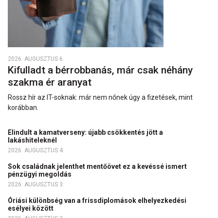
2026. AUGUSZTUS 6.
Kifulladt a bérrobbanás, már csak néhány
szakma ér aranyat
Rossz hír az IT-soknak: már nem nőnek úgy a fizetések, mint
korábban.
Elindult a kamatverseny: újabb csökkentés jött a
lakáshiteleknél
2026. AUGUSZTUS 4.
Sok családnak jelenthet mentőövet ez a kevéssé ismert
pénzügyi megoldás
2026. AUGUSZTUS 3.
Óriási különbség van a frissdiplomások elhelyezkedési
esélyei között