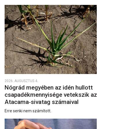
2026. AUGUSZTUS 4.
Nógrád megyében az idén hullott
csapadékmennyisége vetekszik az
Atacama‑sivatag számaival
Erre senki nem számított.