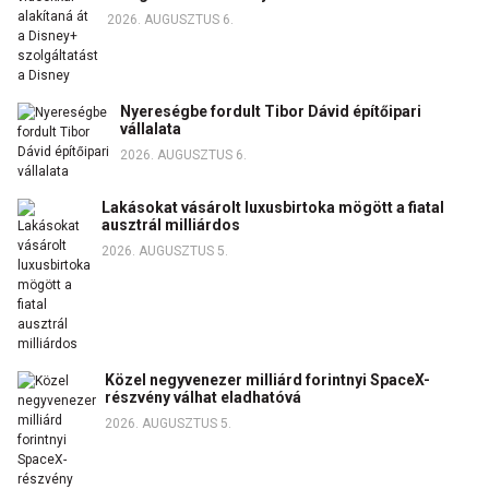
2026. AUGUSZTUS 6.
Nyereségbe fordult Tibor Dávid építőipari
vállalata
2026. AUGUSZTUS 6.
Lakásokat vásárolt luxusbirtoka mögött a fiatal
ausztrál milliárdos
2026. AUGUSZTUS 5.
Közel negyvenezer milliárd forintnyi SpaceX-
részvény válhat eladhatóvá
2026. AUGUSZTUS 5.