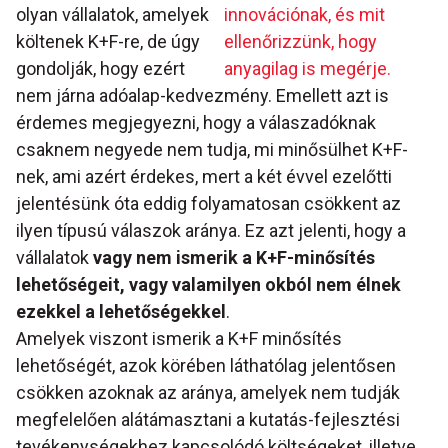
olyan vállalatok, amelyek
innovációnak, és mit
költenek K+F-re, de úgy
ellenőrizzünk, hogy
gondolják, hogy ezért
anyagilag is megérje.
nem járna adóalap-kedvezmény. Emellett azt is
érdemes megjegyezni, hogy a válaszadóknak
csaknem negyede nem tudja, mi minősülhet K+F-
nek, ami azért érdekes, mert a két évvel ezelőtti
jelentésünk óta eddig folyamatosan csökkent az
ilyen típusú válaszok aránya. Ez azt jelenti, hogy a
vállalatok
vagy nem ismerik a K+F-minősítés
lehetőségeit, vagy valamilyen okból nem élnek
ezekkel a lehetőségekkel
.
Amelyek viszont ismerik a K+F minősítés
lehetőségét, azok körében láthatólag jelentősen
csökken azoknak az aránya, amelyek nem tudják
megfelelően alátámasztani a kutatás-fejlesztési
tevékenységekhez kapcsolódó költségeket, illetve