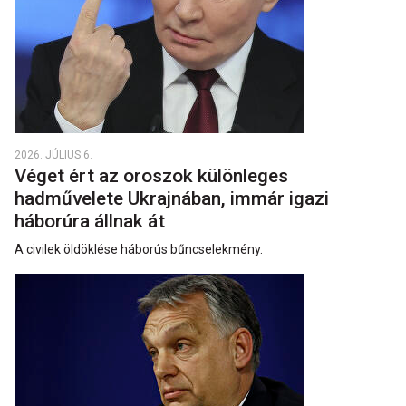
2026. JÚLIUS 6.
Véget ért az oroszok különleges
hadművelete Ukrajnában, immár igazi
háborúra állnak át
A civilek öldöklése háborús bűncselekmény.