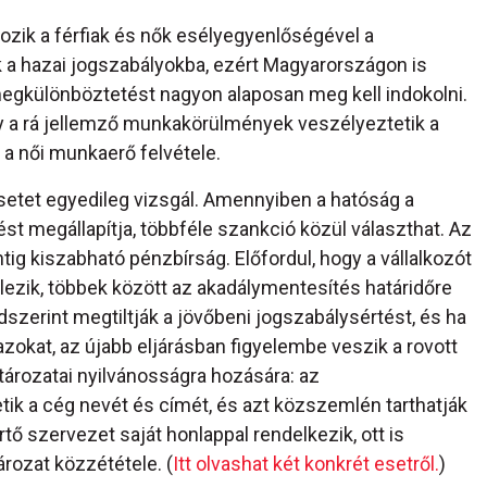
ik a férfiak és nők esélyegyenlőségével a
ék a hazai jogszabályokba, ezért Magyarországon is
megkülönböztetést nagyon alaposan meg kell indokolni.
a rá jellemző munkakörülmények veszélyeztetik a
 női munkaerő felvétele.
tet egyedileg vizsgál. Amennyiben a hatóság a
ést megállapítja, többféle szankció közül választhat. Az
ntig kiszabható pénzbírság. Előfordul, hogy a vállalkozót
lezik, többek között az akadálymentesítés határidőre
szerint megtiltják a jövőbeni jogszabálysértést, és ha
zokat, az újabb eljárásban figyelembe veszik a rovott
tározatai nyilvánosságra hozására: az
ik a cég nevét és címét, és azt közszemlén tarthatják
tő szervezet saját honlappal rendelkezik, ott is
ározat közzététele. (
Itt olvashat két konkrét esetről.
)