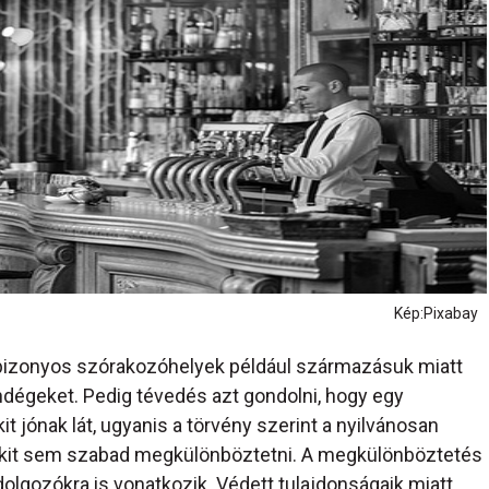
Kép:Pixabay
r bizonyos szórakozóhelyek például származásuk miatt
dégeket. Pedig tévedés azt gondolni, hogy egy
kit jónak lát, ugyanis a törvény szerint a nyilvánosan
it sem szabad megkülönböztetni. A megkülönböztetés
olgozókra is vonatkozik. Védett tulajdonságaik miatt