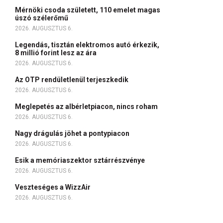
Mérnöki csoda született, 110 emelet magas
úszó szélerőmű
2026. AUGUSZTUS 6.
Legendás, tisztán elektromos autó érkezik,
8 millió forint lesz az ára
2026. AUGUSZTUS 6.
Az OTP rendületlenül terjeszkedik
2026. AUGUSZTUS 6.
Meglepetés az albérletpiacon, nincs roham
2026. AUGUSZTUS 6.
Nagy drágulás jöhet a pontypiacon
2026. AUGUSZTUS 6.
Esik a memóriaszektor sztárrészvénye
2026. AUGUSZTUS 6.
Veszteséges a WizzAir
2026. AUGUSZTUS 6.