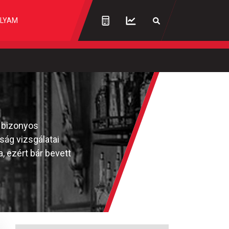
LYAM
a bizonyos
ság vizsgálatai
, ezért bár bevett