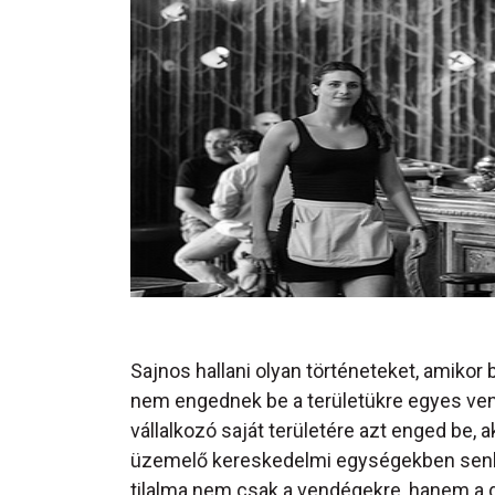
Sajnos hallani olyan történeteket, amiko
nem engednek be a területükre egyes ven
vállalkozó saját területére azt enged be, a
üzemelő kereskedelmi egységekben senk
tilalma nem csak a vendégekre, hanem a d