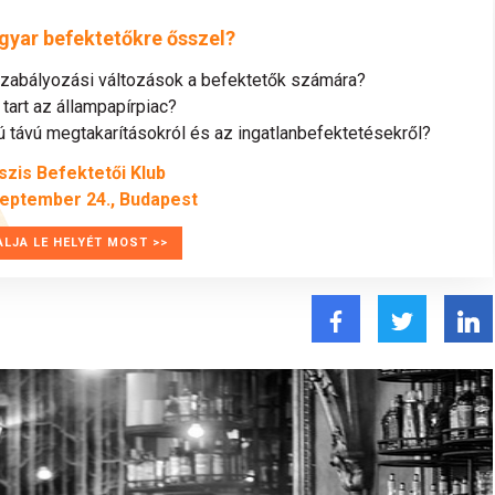
gyar befektetőkre ősszel?
szabályozási változások a befektetők számára?
tart az állampapírpiac?
távú megtakarításokról és az ingatlanbefektetésekről?
szis Befektetői Klub
zeptember 24., Budapest
ALJA LE HELYÉT MOST >>