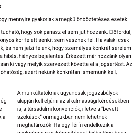
k
 hogy mennyire gyakoriak a megkülönböztetéses esetek.
n tudható, hogy sok panasz el sem jut hozzánk. Előfordul,
zonyos kor felett senkit sem vesznek fel. Ha valaki csak
zik, és nem jelzi felénk, hogy személyes konkrét sérelem
k a hibás, hiányos bejelentés. Érkezett már hozzánk olyan
san ki vagy melyik szervezett követte el a jogsértést. Az
atóság, ezért nekünk konkrétan ismernünk kell,
A munkáltatóknak ugyancsak jogszabályok
ség
alapján kell eljárni az alkalmassági kérdésekben
e
is, a társadalmi konvenciók, illetve a "bevett
k a
szokások" önmagukban nem lehetnek
meghatározók. Ha egy férfi rendelkezik a
szükséges szakképesítéssel, hiába tény, hogy