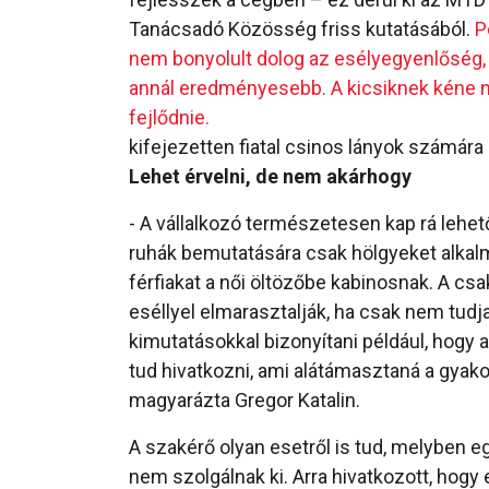
Tanácsadó Közösség friss kutatásából.
P
nem bonyolult dolog az esélyegyenlőség,
annál eredményesebb. A kicsiknek kéne 
fejlődnie.
kifejezetten fiatal csinos lányok számára
Lehet érvelni, de nem akárhogy
- A vállalkozó természetesen kap rá lehe
ruhák bemutatására csak hölgyeket alkal
férfiakat a női öltözőbe kabinosnak. A csa
eséllyel elmarasztalják, ha csak nem tudja
kimutatásokkal bizonyítani például, hogy
tud hivatkozni, ami alátámasztaná a gyako
magyarázta Gregor Katalin.
A szakérő olyan esetről is tud, melyben e
nem szolgálnak ki. Arra hivatkozott, hogy