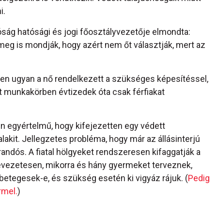
i.
ág hatósági és jogi főosztályvezetője elmondta:
meg is mondják, hogy azért nem őt választják, mert az
yben ugyan a nő rendelkezett a szükséges képesítéssel,
tt munkakörben évtizedek óta csak férfiakat
n egyértelmű, hogy kifejezetten egy védett
lakit. Jellegzetes probléma, hogy már az állásinterjú
randós. A fiatal hölgyeket rendszeresen kifaggatják a
nevezetesen, mikorra és hány gyermeket terveznek,
betegesek-e, és szükség esetén ki vigyáz rájuk. (
Pedig
rmel.
)