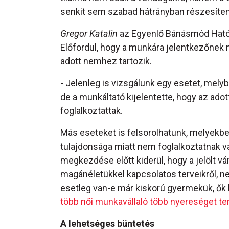
senkit sem szabad hátrányban részesíten
Gregor Katalin
az Egyenlő Bánásmód Hatós
Előfordul, hogy a munkára jelentkezőnek 
adott nemhez tartozik.
- Jelenleg is vizsgálunk egy esetet, mel
de a munkáltató kijelentette, hogy az ado
foglalkoztattak.
Más eseteket is felsorolhatunk, melyekbe
tulajdonsága miatt nem foglalkoztatnak va
megkezdése előtt kiderül, hogy a jelölt vá
magánéletükkel kapcsolatos terveikről, 
esetleg van-e már kiskorú gyermekük, ők 
több női munkavállaló több nyereséget te
A lehetséges büntetés