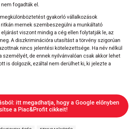
 nem fogadták el.
 megkülönböztetést gyakorló vállalkozások
ól ritkán mernek szembeszegülni a munkáltató
 eljárást viszont mindig a cég ellen folytatják le, az
meg. A diszkriminációra utasítást a törvény szigorúan
mazottnak nincs jelentési kötelezettsége. Ha név nélkül
a személyét, de ennek nyilvánvalóan csak akkor lehet
 is dolgozik, ezáltal nem derülhet ki, ki jelezte a
ásból: itt megadhatja, hogy a Google előnyben
ítse a Piac&Profit cikkeit!