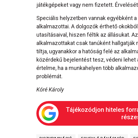
játékgépeket vagy nem fizetett. Érvelését
Speciális helyzetben vannak egyébként a
alkalmazottai. A dolgozók érthető okokb
utasításaival, hiszen féltik az állásukat. Az
alkalmazottakat csak tanúként hallgatják 
tiltja, ugyanakkor a hatóság felé az alkal
közérdekű bejelentést tesz, védeni lehet 
értelme, ha a munkahelyen több alkalmazott
problémát.
Kóré Károly
Tájékozódjon hiteles forr
részes