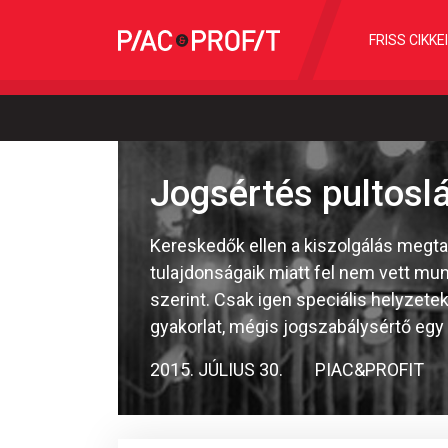
FRISS CIKKE
Jogsértés pultoslá
Kereskedők ellen a kiszolgálás megta
tulajdonságaik miatt fel nem vett mu
szerint. Csak igen speciális helyzete
gyakorlat, mégis jogszabálysértő eg
2015. JÚLIUS 30.
PIAC&PROFIT