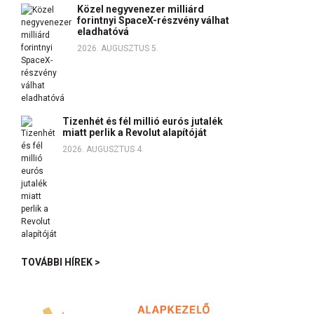
Közel negyvenezer milliárd
forintnyi SpaceX-részvény válhat
eladhatóvá
2026. AUGUSZTUS 5.
Tizenhét és fél millió eurós jutalék
miatt perlik a Revolut alapítóját
2026. AUGUSZTUS 4.
TOVÁBBI HÍREK >