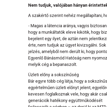
Nem tudjuk, valójában hányan érintette
A szakértő szerint nehéz megállapítani,
- Magas a látencia aránya, vagyis biztosa
hogy a munkáltatók eleve kikötik, hogy bi
bejelent egy ilyet, de aztán nem jelentke
érte, nem tudjuk az ügyet kivizsgálni. So
jelzés, amelyből nem derült ki, hogy ponto
Egyenlő Bánásmód Hatóság nem nyomozóh
melyik cég a bepanaszolt.
Üzleti előny a sokszínűség
Bár egyre több cég látja, hogy a sokszínű
egyértelműen üzleti előnyt jelent, egyelőr
kevesen foglalkoznak vele, hogy akár csa
generációk hatékony együttműködését
fejlesszék a cégben – ez derül ki az MTD