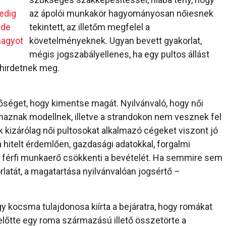
edig
az ápolói munkakör hagyományosan nőiesnek
 de
tekintett, az illetőm megfelel a
nagyot
követelményeknek. Ugyan bevett gyakorlat,
mégis jogszabályellenes, ha egy pultos állást
 hirdetnek meg.
tőséget, hogy kimentse magát. Nyilvánvaló, hogy női
maznak modellnek, illetve a strandokon nem vesznek fel
k kizárólag női pultosokat alkalmazó cégeket viszont jó
 hitelt érdemlően, gazdasági adatokkal, forgalmi
 a férfi munkaerő csökkenti a bevételét. Ha semmire sem
rlatát, a magatartása nyilvánvalóan jogsértő –
gy kocsma tulajdonosa kiírta a bejáratra, hogy romákat
 előtte egy roma származású illető összetörte a