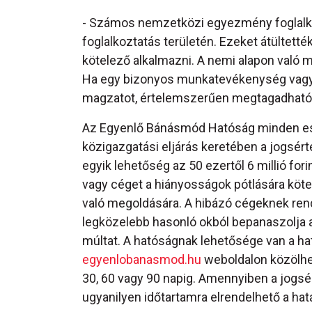
- Számos nemzetközi egyezmény foglalkoz
foglalkoztatás területén. Ezeket átültett
kötelező alkalmazni. A nemi alapon való 
Ha egy bizonyos munkatevékenység vagy 
magzatot, értelemszerűen megtagadható a
Az Egyenlő Bánásmód Hatóság minden ese
közigazgatási eljárás keretében a jogsért
egyik lehetőség az 50 ezertől 6 millió fori
vagy céget a hiányosságok pótlására köte
való megoldására. A hibázó cégeknek rend
legközelebb hasonló okból bepanaszolja a
múltat. A hatóságnak lehetősége van a ha
egyenlobanasmod.hu
weboldalon közölhet
30, 60 vagy 90 napig. Amennyiben a jogsér
ugyanilyen időtartamra elrendelhető a hat