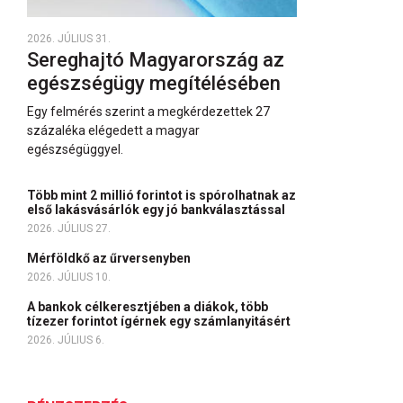
2026. JÚLIUS 31.
Sereghajtó Magyarország az
egészségügy megítélésében
Egy felmérés szerint a megkérdezettek 27
százaléka elégedett a magyar
egészségüggyel.
Több mint 2 millió forintot is spórolhatnak az
első lakásvásárlók egy jó bankválasztással
2026. JÚLIUS 27.
Mérföldkő az űrversenyben
2026. JÚLIUS 10.
A bankok célkeresztjében a diákok, több
tízezer forintot ígérnek egy számlanyitásért
2026. JÚLIUS 6.