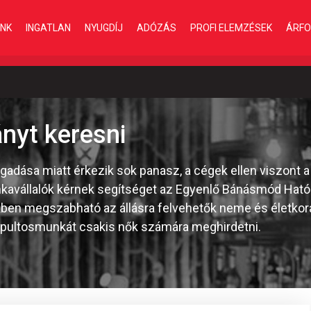
INK
INGATLAN
NYUGDÍJ
ADÓZÁS
PROFI ELEMZÉSEK
ÁRFO
nyt keresni
gadása miatt érkezik sok panasz, a cégek ellen viszont 
nkavállalók kérnek segítséget az Egyenlő Bánásmód Ható
kben megszabható az állásra felvehetők neme és életkora
y pultosmunkát csakis nők számára meghirdetni.