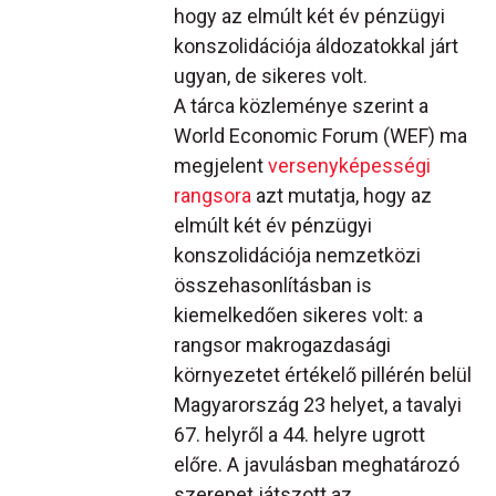
hogy az elmúlt két év pénzügyi
konszolidációja áldozatokkal járt
ugyan, de sikeres volt.
A tárca közleménye szerint a
World Economic Forum (WEF) ma
megjelent
versenyképességi
rangsora
azt mutatja, hogy az
elmúlt két év pénzügyi
konszolidációja nemzetközi
összehasonlításban is
kiemelkedően sikeres volt: a
rangsor makrogazdasági
környezetet értékelő pillérén belül
Magyarország 23 helyet, a tavalyi
67. helyről a 44. helyre ugrott
előre. A javulásban meghatározó
szerepet játszott az