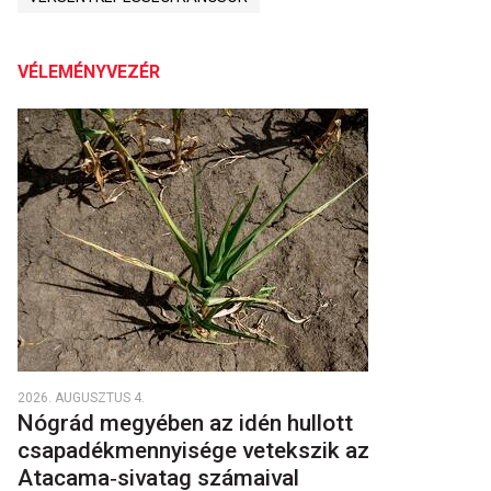
VÉLEMÉNYVEZÉR
2026. AUGUSZTUS 4.
Nógrád megyében az idén hullott
csapadékmennyisége vetekszik az
Atacama‑sivatag számaival