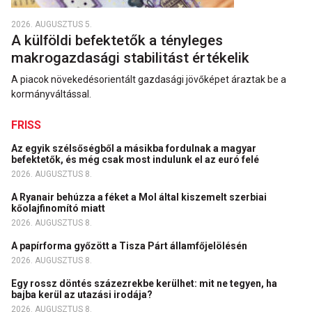
2026. AUGUSZTUS 5.
A külföldi befektetők a tényleges
makrogazdasági stabilitást értékelik
A piacok növekedésorientált gazdasági jövőképet áraztak be a
kormányváltással.
FRISS
Az egyik szélsőségből a másikba fordulnak a magyar
befektetők, és még csak most indulunk el az euró felé
2026. AUGUSZTUS 8.
A Ryanair behúzza a féket a Mol által kiszemelt szerbiai
kőolajfinomító miatt
2026. AUGUSZTUS 8.
A papírforma győzött a Tisza Párt államfőjelölésén
2026. AUGUSZTUS 8.
Egy rossz döntés százezrekbe kerülhet: mit ne tegyen, ha
bajba kerül az utazási irodája?
2026. AUGUSZTUS 8.