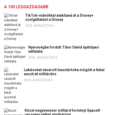
A 100 LEGGAZDAGABB
TikTok-videókkal alakítaná át a Disney+
szolgáltatást a Disney
2026. AUGUSZTUS 6.
Nyereségbe fordult Tibor Dávid építőipari
vállalata
2026. AUGUSZTUS 6.
Lakásokat vásárolt luxusbirtoka mögött a fiatal
ausztrál milliárdos
2026. AUGUSZTUS 5.
Közel negyvenezer milliárd forintnyi SpaceX-
részvény válhat eladhatóvá