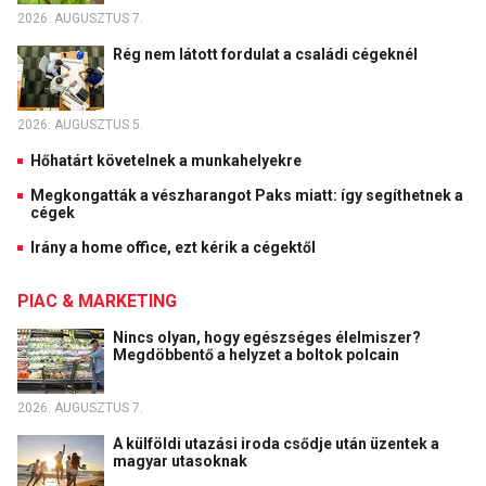
2026. AUGUSZTUS 7.
Rég nem látott fordulat a családi cégeknél
2026. AUGUSZTUS 5.
Hőhatárt követelnek a munkahelyekre
Megkongatták a vészharangot Paks miatt: így segíthetnek a
cégek
Irány a home office, ezt kérik a cégektől
PIAC & MARKETING
Nincs olyan, hogy egészséges élelmiszer?
Megdöbbentő a helyzet a boltok polcain
2026. AUGUSZTUS 7.
A külföldi utazási iroda csődje után üzentek a
magyar utasoknak