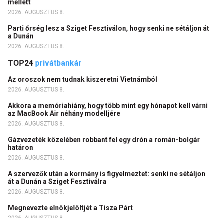
mellett
2026. AUGUSZTUS 8.
Parti őrség lesz a Sziget Fesztiválon, hogy senki ne sétáljon át
a Dunán
2026. AUGUSZTUS 8.
TOP24
privátbankár
Az oroszok nem tudnak kiszeretni Vietnámból
2026. AUGUSZTUS 8.
Akkora a memóriahiány, hogy több mint egy hónapot kell várni
az MacBook Air néhány modelljére
2026. AUGUSZTUS 8.
Gázvezeték közelében robbant fel egy drón a román-bolgár
határon
2026. AUGUSZTUS 8.
A szervezők után a kormány is figyelmeztet: senki ne sétáljon
át a Dunán a Sziget Fesztiválra
2026. AUGUSZTUS 8.
Megnevezte elnökjelöltjét a Tisza Párt