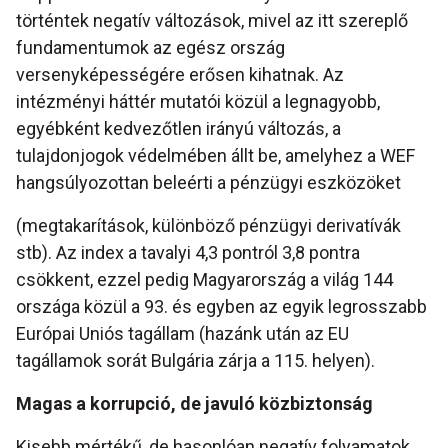
történtek negatív változások, mivel az itt szereplő
fundamentumok az egész ország
versenyképességére erősen kihatnak. Az
intézményi háttér mutatói közül a legnagyobb,
egyébként kedvezőtlen irányú változás, a
tulajdonjogok védelmében állt be, amelyhez a WEF
hangsúlyozottan beleérti a pénzügyi eszközöket
(megtakarítások, különböző pénzügyi derivatívák
stb). Az index a tavalyi 4,3 pontról 3,8 pontra
csökkent, ezzel pedig Magyarország a világ 144
országa közül a 93. és egyben az egyik legrosszabb
Európai Uniós tagállam (hazánk után az EU
tagállamok sorát Bulgária zárja a 115. helyen).
Magas a korrupció, de javuló közbiztonság
Kisebb mértékű, de hasonlóan negatív folyamatok