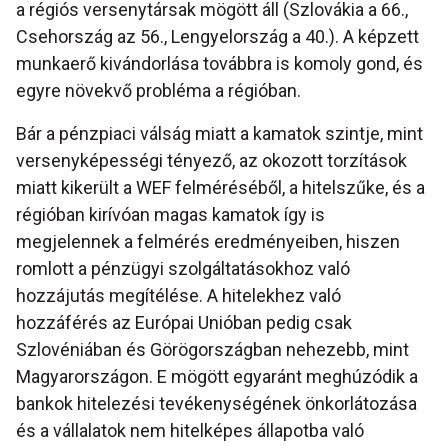
a régiós versenytársak mögött áll (Szlovákia a 66.,
Csehország az 56., Lengyelország a 40.). A képzett
munkaerő kivándorlása továbbra is komoly gond, és
egyre növekvő probléma a régióban.
Bár a pénzpiaci válság miatt a kamatok szintje, mint
versenyképességi tényező, az okozott torzítások
miatt kikerült a WEF felméréséből, a hitelszűke, és a
régióban kirívóan magas kamatok így is
megjelennek a felmérés eredményeiben, hiszen
romlott a pénzügyi szolgáltatásokhoz való
hozzájutás megítélése. A hitelekhez való
hozzáférés az Európai Unióban pedig csak
Szlovéniában és Görögországban nehezebb, mint
Magyarországon. E mögött egyaránt meghúzódik a
bankok hitelezési tevékenységének önkorlátozása
és a vállalatok nem hitelképes állapotba való