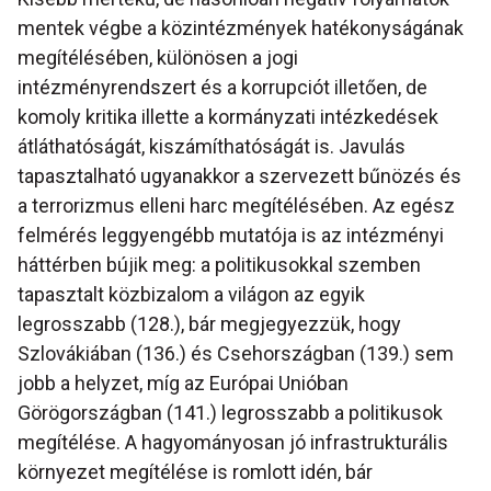
mentek végbe a közintézmények hatékonyságának
megítélésében, különösen a jogi
intézményrendszert és a korrupciót illetően, de
komoly kritika illette a kormányzati intézkedések
átláthatóságát, kiszámíthatóságát is. Javulás
tapasztalható ugyanakkor a szervezett bűnözés és
a terrorizmus elleni harc megítélésében. Az egész
felmérés leggyengébb mutatója is az intézményi
háttérben bújik meg: a politikusokkal szemben
tapasztalt közbizalom a világon az egyik
legrosszabb (128.), bár megjegyezzük, hogy
Szlovákiában (136.) és Csehországban (139.) sem
jobb a helyzet, míg az Európai Unióban
Görögországban (141.) legrosszabb a politikusok
megítélése. A hagyományosan jó infrastrukturális
környezet megítélése is romlott idén, bár