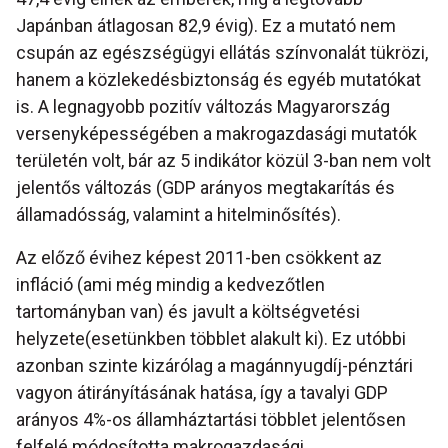
Japánban átlagosan 82,9 évig). Ez a mutató nem
csupán az egészségügyi ellátás színvonalát tükrözi,
hanem a közlekedésbiztonság és egyéb mutatókat
is. A legnagyobb pozitív változás Magyarország
versenyképességében a makrogazdasági mutatók
területén volt, bár az 5 indikátor közül 3-ban nem volt
jelentős változás (GDP arányos megtakarítás és
államadósság, valamint a hitelminősítés).
Az előző évihez képest 2011-ben csökkent az
infláció (ami még mindig a kedvezőtlen
tartományban van) és javult a költségvetési
helyzete(esetünkben többlet alakult ki). Ez utóbbi
azonban szinte kizárólag a magánnyugdíj-pénztári
vagyon átirányításának hatása, így a tavalyi GDP
arányos 4%-os államháztartási többlet jelentősen
felfelé módosította makrogazdasági