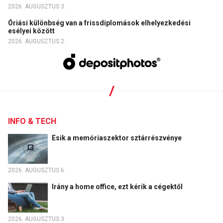
2026. AUGUSZTUS 3.
Óriási különbség van a frissdiplomások elhelyezkedési
esélyei között
2026. AUGUSZTUS 2.
INFO & TECH
Esik a memóriaszektor sztárrészvénye
2026. AUGUSZTUS 6.
Irány a home office, ezt kérik a cégektől
2026. AUGUSZTUS 3.