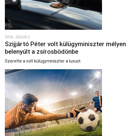
2026. JÚLIUS 2.
Szijjártó Péter volt külügyminiszter mélyen
belenyúlt a zsírosbödönbe
Szerette a volt külügyminiszter a luxust.