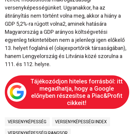
versenyképességünket. Ugyanakkor, ha az
átirányítás nem történt volna meg, akkor a hiány a
GDP 5,2%-ra rúgott volna2, aminek hatására
Magyarország a GDP arányos költségvetési
egyenleg tekintetében nem a jelenlegi igen előkelő
13. helyet foglalná el (olajexportőrök társaságában),
hanem Lengyelország és Litvánia közé szorulna a
111. és 112. helyre.
Tájékozódjon hiteles forrásból: itt
megadhatja, hogy a Google
előnyben részesítse a Piac&Profit
cikkeit!
VERSENYKÉPESSÉG
VERSENYKÉPESSÉGI INDEX
VERSENYKÉPESSÉGI RANGSOR