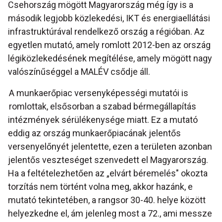
Csehország mögött Magyarország még így is a
második legjobb közlekedési, IKT és energiaellátási
infrastruktúrával rendelkező ország a régióban. Az
egyetlen mutató, amely romlott 2012-ben az ország
légiközlekedésének megítélése, amely mögött nagy
valószínűséggel a MALÉV csődje áll.
A munkaerőpiac versenyképességi mutatói is
romlottak, elsősorban a szabad bérmegállapítás
intézmények sérülékenysége miatt. Ez a mutató
eddig az ország munkaerőpiacának jelentős
versenyelőnyét jelentette, ezen a területen azonban
jelentős veszteséget szenvedett el Magyarország.
Ha a feltételezhetően az „elvárt béremelés" okozta
torzítás nem történt volna meg, akkor hazánk, e
mutató tekintetében, a rangsor 30-40. helye között
helyezkedne el, ám jelenleg most a 72., ami messze