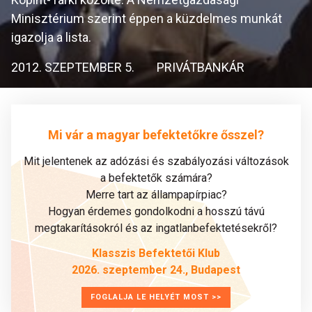
Minisztérium szerint éppen a küzdelmes munkát
igazolja a lista.
2012. SZEPTEMBER 5.
PRIVÁTBANKÁR
Mi vár a magyar befektetőkre ősszel?
Mit jelentenek az adózási és szabályozási változások
a befektetők számára?
Merre tart az állampapírpiac?
Hogyan érdemes gondolkodni a hosszú távú
megtakarításokról és az ingatlanbefektetésekről?
Klasszis Befektetői Klub
2026. szeptember 24., Budapest
FOGLALJA LE HELYÉT MOST >>