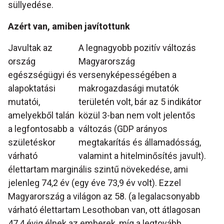
süllyedése.
Azért van, amiben javítottunk
Javultak az
A legnagyobb pozitív változás
ország
Magyarország
egészségügyi és
versenyképességében a
alapoktatási
makrogazdasági mutatók
mutatói,
területén volt, bár az 5 indikátor
amelyekből talán
közül 3-ban nem volt jelentős
a legfontosabb a
változás (GDP arányos
születéskor
megtakarítás és államadósság,
várható
valamint a hitelminősítés javult).
élettartam marginális szintű növekedése, ami
jelenleg 74,2 év (egy éve 73,9 év volt). Ezzel
Magyarország a világon az 58. (a legalacsonyabb
várható élettartam Lesothoban van, ott átlagosan
47,4 évig élnek az emberek, míg a legtovább