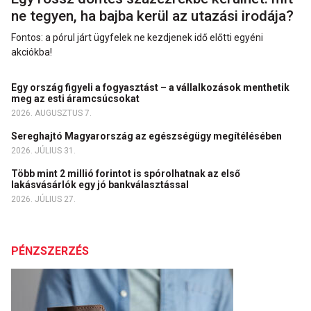
ne tegyen, ha bajba kerül az utazási irodája?
Fontos: a pórul járt ügyfelek ne kezdjenek idő előtti egyéni
akciókba!
Egy ország figyeli a fogyasztást – a vállalkozások menthetik
meg az esti áramcsúcsokat
2026. AUGUSZTUS 7.
Sereghajtó Magyarország az egészségügy megítélésében
2026. JÚLIUS 31.
Több mint 2 millió forintot is spórolhatnak az első
lakásvásárlók egy jó bankválasztással
2026. JÚLIUS 27.
PÉNZSZERZÉS