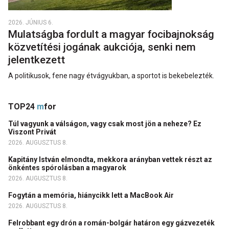
2026. JÚNIUS 6.
Mulatságba fordult a magyar focibajnokság
közvetítési jogának aukciója, senki nem
jelentkezett
A politikusok, fene nagy étvágyukban, a sportot is bekebelezték.
TOP24
m
for
Túl vagyunk a válságon, vagy csak most jön a neheze? Ez
Viszont Privát
2026. AUGUSZTUS 8.
Kapitány István elmondta, mekkora arányban vettek részt az
önkéntes spórolásban a magyarok
2026. AUGUSZTUS 8.
Fogytán a memória, hiánycikk lett a MacBook Air
2026. AUGUSZTUS 8.
Felrobbant egy drón a román-bolgár határon egy gázvezeték