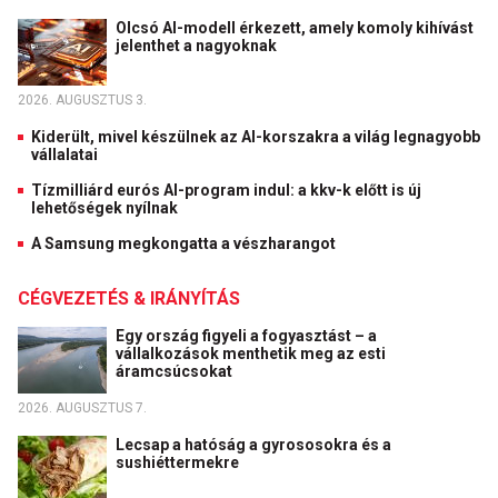
Olcsó AI-modell érkezett, amely komoly kihívást
jelenthet a nagyoknak
2026. AUGUSZTUS 3.
Kiderült, mivel készülnek az AI-korszakra a világ legnagyobb
vállalatai
Tízmilliárd eurós AI-program indul: a kkv-k előtt is új
lehetőségek nyílnak
A Samsung megkongatta a vészharangot
CÉGVEZETÉS & IRÁNYÍTÁS
Egy ország figyeli a fogyasztást – a
vállalkozások menthetik meg az esti
áramcsúcsokat
2026. AUGUSZTUS 7.
Lecsap a hatóság a gyrososokra és a
sushiéttermekre