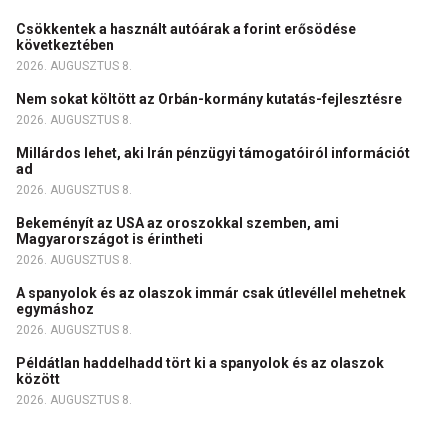
Csökkentek a használt autóárak a forint erősödése
következtében
2026. AUGUSZTUS 8.
Nem sokat költött az Orbán-kormány kutatás-fejlesztésre
2026. AUGUSZTUS 8.
Millárdos lehet, aki Irán pénzügyi támogatóiról információt
ad
2026. AUGUSZTUS 8.
Bekeményít az USA az oroszokkal szemben, ami
Magyarországot is érintheti
2026. AUGUSZTUS 8.
A spanyolok és az olaszok immár csak útlevéllel mehetnek
egymáshoz
2026. AUGUSZTUS 8.
Példátlan haddelhadd tört ki a spanyolok és az olaszok
között
2026. AUGUSZTUS 8.