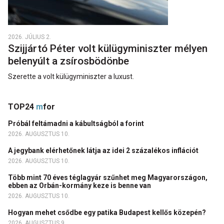
2026. JÚLIUS 2.
Szijjártó Péter volt külügyminiszter mélyen
belenyúlt a zsírosbödönbe
Szerette a volt külügyminiszter a luxust.
TOP24
m
for
Próbál feltámadni a kábultságból a forint
2026. AUGUSZTUS 10.
A jegybank elérhetőnek látja az idei 2 százalékos inflációt
2026. AUGUSZTUS 10.
Több mint 70 éves téglagyár szűnhet meg Magyarországon,
ebben az Orbán-kormány keze is benne van
2026. AUGUSZTUS 10.
Hogyan mehet csődbe egy patika Budapest kellős közepén?
2026. AUGUSZTUS 9.