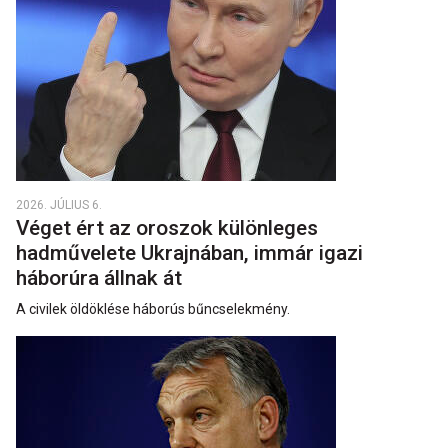
2026. JÚLIUS 6.
Véget ért az oroszok különleges
hadművelete Ukrajnában, immár igazi
háborúra állnak át
A civilek öldöklése háborús bűncselekmény.