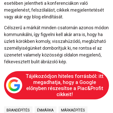
esetében jelentheti a konferenciákon való
megjelenést, felszólalást, cikkek megjelentetését
vagy akár egy blog elindítását.
Célszerű a márkát minden csatornán azonos módon
kommunikálni, így figyelni kell akár arra is, hogy ha
üzleti körökben komoly, visszahúzódó, megbízható
személyiségünket domborítjuk ki, ne rontsa el az
üzenetet valamely közösségi oldalon megjelenő,
fékevesztett bulit ábrázoló kép.
Tájékozódjon hiteles forrásból: itt
megadhatja, hogy a Google
előnyben részesítse a Piac&Profit
cikkeit!
BRANDÉPÍTÉS
ÉNMÁRKA
MÁRKAÉPÍTÉS