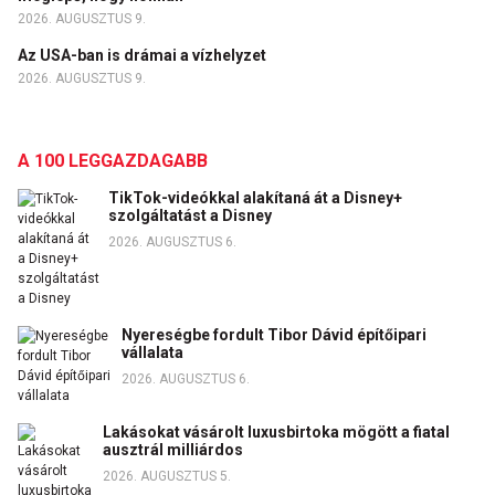
2026. AUGUSZTUS 9.
Az USA-ban is drámai a vízhelyzet
2026. AUGUSZTUS 9.
A 100 LEGGAZDAGABB
TikTok-videókkal alakítaná át a Disney+
szolgáltatást a Disney
2026. AUGUSZTUS 6.
Nyereségbe fordult Tibor Dávid építőipari
vállalata
2026. AUGUSZTUS 6.
Lakásokat vásárolt luxusbirtoka mögött a fiatal
ausztrál milliárdos
2026. AUGUSZTUS 5.