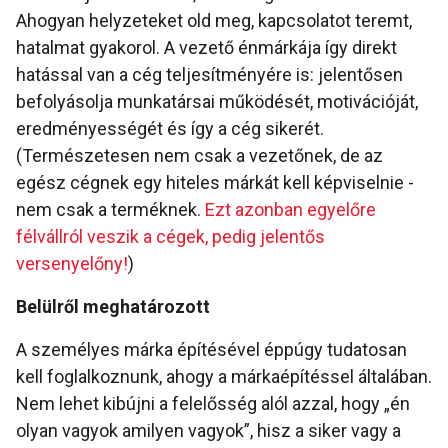
Ahogyan helyzeteket old meg, kapcsolatot teremt,
hatalmat gyakorol. A vezető énmárkája így direkt
hatással van a cég teljesítményére is: jelentősen
befolyásolja munkatársai működését, motivációját,
eredményességét és így a cég sikerét.
(Természetesen nem csak a vezetőnek, de az
egész cégnek egy hiteles márkát kell képviselnie -
nem csak a terméknek.
Ezt azonban egyelőre
félvállról veszik a cégek, pedig jelentős
versenyelőny!
)
Belülről meghatározott
A személyes márka építésével éppúgy tudatosan
kell foglalkoznunk, ahogy a márkaépítéssel általában.
Nem lehet kibújni a felelősség alól azzal, hogy „én
olyan vagyok amilyen vagyok”, hisz a siker vagy a