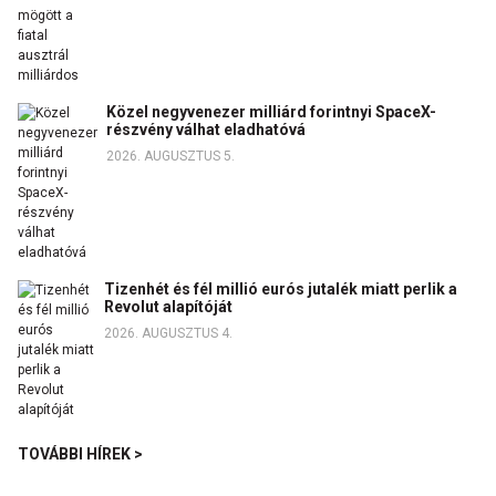
Közel negyvenezer milliárd forintnyi SpaceX-
részvény válhat eladhatóvá
2026. AUGUSZTUS 5.
Tizenhét és fél millió eurós jutalék miatt perlik a
Revolut alapítóját
2026. AUGUSZTUS 4.
TOVÁBBI HÍREK >