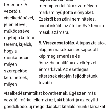
terjednek. A
megtapasztalják a személyes
vezető a
márkám nyújtotta előnyöket.
viselkedésével,
Ezekről beszélni nem hiteles,
jelenlétével,
annál inkább az átélhetővé tenni a
működésével
másik számára.
egyfajta kultúrát
5.
Visszacsatolás
. A tapasztalatok
teremt, kijelöli,
alapján másokban lecsapódott
hogy a
kép megismerése és
munkatársai
összehasonlítása az elképzelt
milyen
énmárkával. Az esetleges
szerepekbe
eltérések alapján fejlődhetünk
kerülhetnek,
tovább.
milyen
viselkedésmintákat követhetnek. Egészen más
vezetői márka jellemzi azt, aki bátorítja az együtt
gondolkodó, új megoldásokat kitaláló munkatársakat