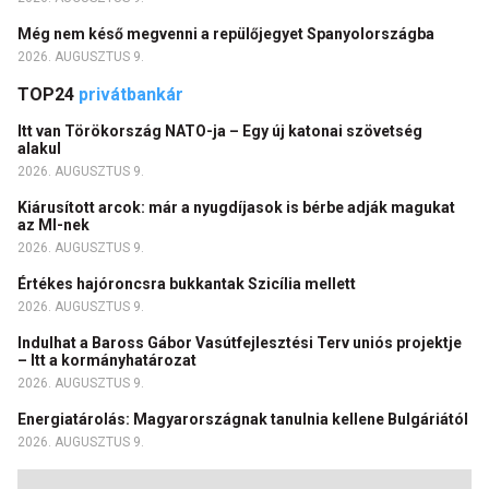
Még nem késő megvenni a repülőjegyet Spanyolországba
2026. AUGUSZTUS 9.
TOP24
privátbankár
Itt van Törökország NATO-ja – Egy új katonai szövetség
alakul
2026. AUGUSZTUS 9.
Kiárusított arcok: már a nyugdíjasok is bérbe adják magukat
az MI-nek
2026. AUGUSZTUS 9.
Értékes hajóroncsra bukkantak Szicília mellett
2026. AUGUSZTUS 9.
Indulhat a Baross Gábor Vasútfejlesztési Terv uniós projektje
– Itt a kormányhatározat
2026. AUGUSZTUS 9.
Energiatárolás: Magyarországnak tanulnia kellene Bulgáriától
2026. AUGUSZTUS 9.