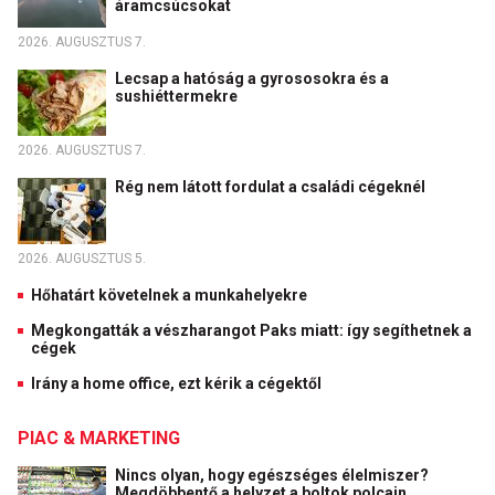
áramcsúcsokat
2026. AUGUSZTUS 7.
Lecsap a hatóság a gyrososokra és a
sushiéttermekre
2026. AUGUSZTUS 7.
Rég nem látott fordulat a családi cégeknél
2026. AUGUSZTUS 5.
Hőhatárt követelnek a munkahelyekre
Megkongatták a vészharangot Paks miatt: így segíthetnek a
cégek
Irány a home office, ezt kérik a cégektől
PIAC & MARKETING
Nincs olyan, hogy egészséges élelmiszer?
Megdöbbentő a helyzet a boltok polcain