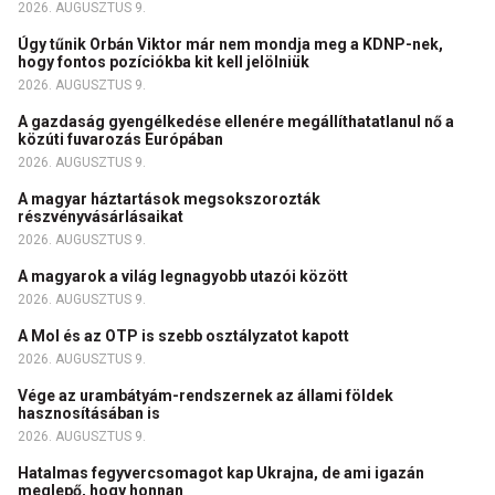
2026. AUGUSZTUS 9.
Úgy tűnik Orbán Viktor már nem mondja meg a KDNP-nek,
hogy fontos pozíciókba kit kell jelölniük
2026. AUGUSZTUS 9.
A gazdaság gyengélkedése ellenére megállíthatatlanul nő a
közúti fuvarozás Európában
2026. AUGUSZTUS 9.
A magyar háztartások megsokszorozták
részvényvásárlásaikat
2026. AUGUSZTUS 9.
A magyarok a világ legnagyobb utazói között
2026. AUGUSZTUS 9.
A Mol és az OTP is szebb osztályzatot kapott
2026. AUGUSZTUS 9.
Vége az urambátyám-rendszernek az állami földek
hasznosításában is
2026. AUGUSZTUS 9.
Hatalmas fegyvercsomagot kap Ukrajna, de ami igazán
meglepő, hogy honnan