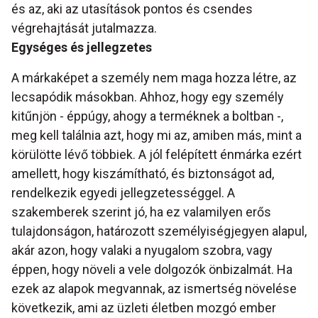
és az, aki az utasítások pontos és csendes
végrehajtását jutalmazza.
Egységes és jellegzetes
A márkaképet a személy nem maga hozza létre, az
lecsapódik másokban. Ahhoz, hogy egy személy
kitűnjön - éppúgy, ahogy a terméknek a boltban -,
meg kell találnia azt, hogy mi az, amiben más, mint a
körülötte lévő többiek. A jól felépített énmárka ezért
amellett, hogy kiszámítható, és biztonságot ad,
rendelkezik egyedi jellegzetességgel. A
szakemberek szerint jó, ha ez valamilyen erős
tulajdonságon, határozott személyiségjegyen alapul,
akár azon, hogy valaki a nyugalom szobra, vagy
éppen, hogy növeli a vele dolgozók önbizalmát. Ha
ezek az alapok megvannak, az ismertség növelése
következik, ami az üzleti életben mozgó ember