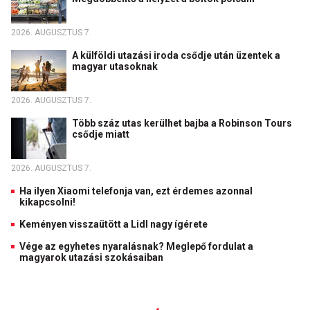
2026. AUGUSZTUS 7.
A külföldi utazási iroda csődje után üzentek a
magyar utasoknak
2026. AUGUSZTUS 7.
Több száz utas kerülhet bajba a Robinson Tours
csődje miatt
2026. AUGUSZTUS 7.
Ha ilyen Xiaomi telefonja van, ezt érdemes azonnal
kikapcsolni!
Keményen visszaütött a Lidl nagy ígérete
Vége az egyhetes nyaralásnak? Meglepő fordulat a
magyarok utazási szokásaiban