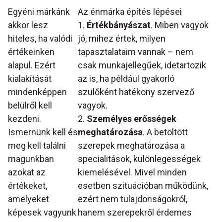
Egyéni márkánk
Az énmárka építés lépései
akkor lesz
1.
Értékbányászat
. Miben vagyok
hiteles, ha valódi
jó, mihez értek, milyen
értékeinken
tapasztalataim vannak – nem
alapul. Ezért
csak munkajellegűek, idetartozik
kialakítását
az is, ha például gyakorló
mindenképpen
szülőként hatékony szervező
belülről kell
vagyok.
kezdeni.
2.
Személyes erősségek
Ismernünk kell és
meghatározása
. A betöltött
meg kell találni
szerepek meghatározása a
magunkban
specialitások, különlegességek
azokat az
kiemelésével. Mivel minden
értékeket,
esetben szituációban működünk,
amelyeket
ezért nem tulajdonságokról,
képesek vagyunk
hanem szerepekről érdemes