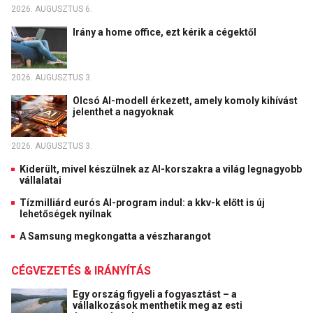
2026. AUGUSZTUS 6.
Irány a home office, ezt kérik a cégektől
2026. AUGUSZTUS 3.
Olcsó AI-modell érkezett, amely komoly kihívást
jelenthet a nagyoknak
2026. AUGUSZTUS 3.
Kiderült, mivel készülnek az AI-korszakra a világ legnagyobb
vállalatai
Tízmilliárd eurós AI-program indul: a kkv-k előtt is új
lehetőségek nyílnak
A Samsung megkongatta a vészharangot
CÉGVEZETÉS & IRÁNYÍTÁS
Egy ország figyeli a fogyasztást – a
vállalkozások menthetik meg az esti