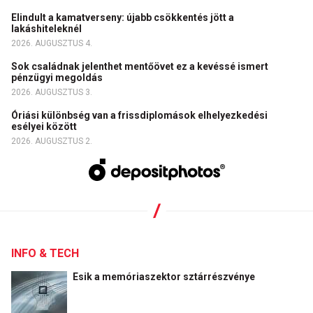
Elindult a kamatverseny: újabb csökkentés jött a
lakáshiteleknél
2026. AUGUSZTUS 4.
Sok családnak jelenthet mentőövet ez a kevéssé ismert
pénzügyi megoldás
2026. AUGUSZTUS 3.
Óriási különbség van a frissdiplomások elhelyezkedési
esélyei között
2026. AUGUSZTUS 2.
INFO & TECH
Esik a memóriaszektor sztárrészvénye