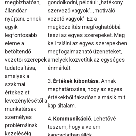
megbízhatóan,
gondolkodni, például: „hatékony
állandóan
szervező vagyok”, „motiváló
nyújtani. Ennek
vezető vagyok”. Ez a
egyik
megközelítés megfoghatóbbá
legfontosabb
teszi az egyes szerepeket. Meg
eleme a
kell találni az egyes szerepekben
betöltendő
megfogalmazható üzeneteket,
vezetői szerepek
amelyek közvetítik az egységes
tudatosítása,
énmárkát.
amelyek a
3.
Értékek kibontása
. Annak
szakmai
meghatározása, hogy az egyes
értekezlet
értékekből fakadóan a másik mit
levezénylésétől a
kap általam.
munkatársak
személyes
4.
Kommunikáció
. Lehetővé
problémáinak
teszem, hogy a velem
kezeléséig
kapcsolatban állók