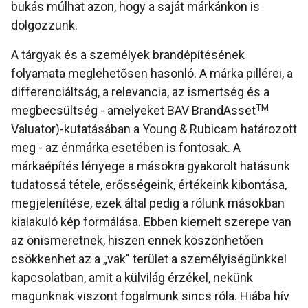
bukás múlhat azon, hogy a saját márkánkon is
dolgozzunk.
A tárgyak és a személyek brandépítésének
folyamata meglehetősen hasonló. A márka pillérei, a
differenciáltság, a relevancia, az ismertség és a
TM
megbecsültség - amelyeket BAV BrandAsset
Valuator)-kutatásában a Young & Rubicam határozott
meg - az énmárka esetében is fontosak. A
márkaépítés lényege a másokra gyakorolt hatásunk
tudatossá tétele, erősségeink, értékeink kibontása,
megjelenítése, ezek által pedig a rólunk másokban
kialakuló kép formálása. Ebben kiemelt szerepe van
az önismeretnek, hiszen ennek köszönhetően
csökkenhet az a „vak" terület a személyiségünkkel
kapcsolatban, amit a külvilág érzékel, nekünk
magunknak viszont fogalmunk sincs róla. Hiába hív