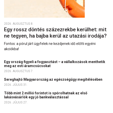
2026. AUGUSZTUS 8.
Egy rossz döntés százezrekbe kerülhet: mit
ne tegyen, ha bajba kerül az utazási irodája?
Fontos: a pórul járt ügyfelek ne kezdjenek idő előtti egyéni
akciókba!
Egy ország figyeli a fogyasztást – a vállalkozások menthetik
meg az esti áramcsúcsokat
2026. AUGUSZTUS 7.
Sereghajtó Magyarország az egészségügy megítélésében
2026. JÚLIUS 31.
Több mint 2 millió forintot is spórolhatnak az első
lakásvásárlók egy jó bankválasztással
2026. JÚLIUS 27.