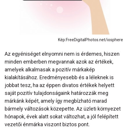
Kép:FreeDigitalPhotos.net/iosphere
Az egyéniséget elnyomni nem is érdemes, hiszen
minden emberben megvannak azok az értékek,
amelyek alkalmasak a pozitív márkakép
kialakításához. Eredményesebb és a léleknek is
jobbat tesz, ha az éppen divatos értékek helyett
saját pozitív tulajdonságaink határozzák meg
márkánk képét, amely így megbízható marad
bármely változások közepette. Az üzleti környezet
hónapok, évek alatt sokat változhat, a jól felépített
vezetői énmárka viszont biztos pont.