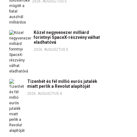
2026. AUGUSZTUS 5.
Közel negyvenezer milliárd
forintnyi SpaceX-részvény válhat
eladhatóvá
2026. AUGUSZTUS 5.
Tizenhét és fél millió eurós jutalék
miatt perlik a Revolut alapítóját
2026. AUGUSZTUS 4.