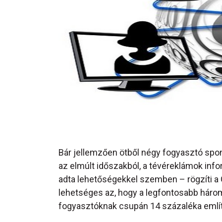
Bár jellemzően ötből négy fogyasztó spon
az elmúlt időszakból, a tévéreklámok info
adta lehetőségekkel szemben – rögzíti a 
lehetséges az, hogy a legfontosabb három
fogyasztóknak csupán 14 százaléka említ