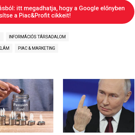
ásból: itt megadhatja, hogy a Google előnyben
ítse a Piac&Profit cikkeit!
Ó
INFORMÁCIÓS TÁRSADALOM
KLÁM
PIAC & MARKETING