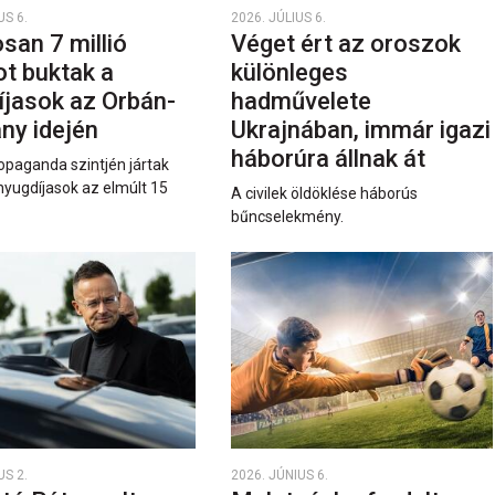
US 6.
2026. JÚLIUS 6.
san 7 millió
Véget ért az oroszok
ot buktak a
különleges
íjasok az Orbán-
hadművelete
ny idején
Ukrajnában, immár igazi
háborúra állnak át
opaganda szintjén jártak
nyugdíjasok az elmúlt 15
A civilek öldöklése háborús
bűncselekmény.
US 2.
2026. JÚNIUS 6.