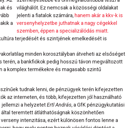
mak és
világhálót. Ez nemcsak a közösségi oldalakat
vább
jelenti a fiatalok számára,
hanem akár a kkv-k is
akik a
versenyhelyzetbe juthatnak a nagy cégekkel
szemben, éppen a specializálódás miatt.
kultúra terjedését és szintjének emelkedését is
yakorlatilag minden korosztályban átveheti az elsőséget
s terén, a bankfiókok pedig hosszú távon megváltozott
en a komplex termékekre és magasabb szintű
színűek tudnak lenni, de pénzügyek terén kifejezetten
ók az interneten, és több, kifejezetten jól használható
 jellemzi a helyzetet
Ertl András
, a GfK pénzügykutatási
 által teremtett átláthatóságnak köszönhetően
 verseny intenzitása, ezért különösen fontos lenne a
merni, hogy mely ponton hoznak vásárlási döntést a