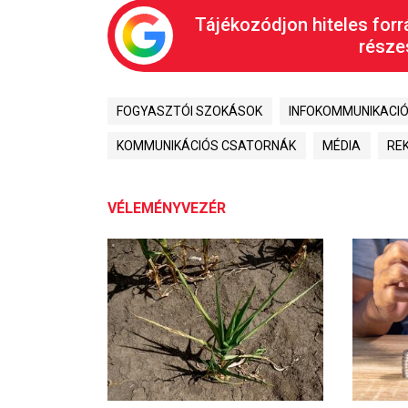
Tájékozódjon hiteles forr
részes
FOGYASZTÓI SZOKÁSOK
INFOKOMMUNIKACI
KOMMUNIKÁCIÓS CSATORNÁK
MÉDIA
RE
VÉLEMÉNYVEZÉR