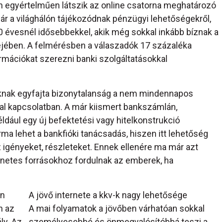
n egyértelműen látszik az online csatorna meghatározó
r a világhálón tájékozódnak pénzügyi lehetőségekről,
 évesnél idősebbekkel, akik még sokkal inkább bíznak a
ejében. A felmérésben a válaszadók 17 százaléka
ormációkat szerezni banki szolgáltatásokkal
óknak egyfajta bizonytalanság a nem mindennapos
al kapcsolatban. A már kiismert bankszámlán,
éldául egy új befektetési vagy hitelkonstrukció
ma lehet a bankfióki tanácsadás, hiszen itt lehetőség
 igényeket, részleteket. Ennek ellenére ma már azt
ternetes forrásokhoz fordulnak az emberek, ha
an
A jövő internete a kkv-k nagy lehetősége
n az
A mai folyamatok a jövőben várhatóan sokkal
ly. Az
személyesebbé és önmegvalósítóbbá teszi a