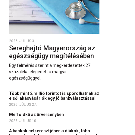
2026. JÚLIUS 31.
Sereghajtó Magyarország az
egészségügy megítélésében
Egy felmérés szerint a megkérdezettek 27
százaléka elégedett a magyar
egészségüggyel.
Több mint 2 millió forintot is spórolhatnak az
első lakásvásárlók egy jó bankválasztással
2026. JÚLIUS 27.
Mérföldkő az űrversenyben
2026. JÚLIUS 10.
A bankok célkeresztjében a diákok, több