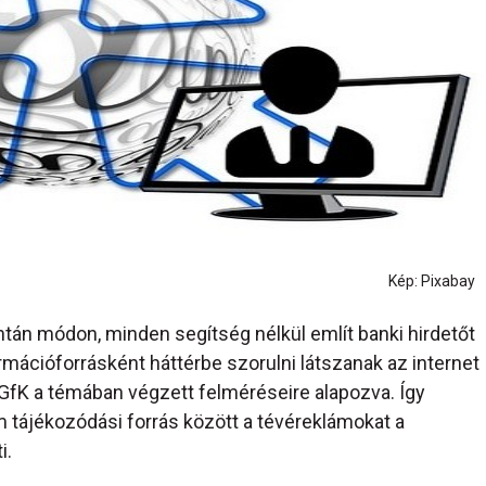
Kép: Pixabay
tán módon, minden segítség nélkül említ banki hirdetőt
rmációforrásként háttérbe szorulni látszanak az internet
GfK a témában végzett felméréseire alapozva. Így
 tájékozódási forrás között a tévéreklámokat a
i.