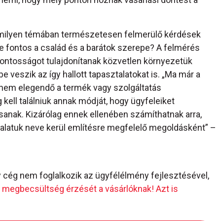
bármilyen témában természetesen felmerülő kérdések
ne fontos a család és a barátok szerepe? A felmérés
fontosságot tulajdonítanak közvetlen környezetük
 veszik az így hallott tapasztalatokat is. „Ma már a
 nem elegendő a termék vagy szolgáltatás
kell találniuk annak módját, hogy ügyfeleiket
anak. Kizárólag ennek ellenében számíthatnak arra,
llalatuk neve kerül említésre megfelelő megoldásként” –
y cég nem foglalkozik az ügyfélélmény fejlesztésével,
 megbecsültség érzését a vásárlóknak! Azt is