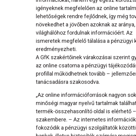
igényeknek megfelelően az online tartal
lehetőségek rendre fejlődnek, így még to
növekedhet a jövőben azoknak az aránya, 
világhálóhoz fordulnak információért. Az
ismeretek megfelelő tálalása a pénzügyi 
eredményezheti.
A GfK szakértőinek várakozásai szerint g
az online csatorna a pénzügyi tájékozódá
profillal működhetnek tovább – jellemző
tanácsadásra szakosodva.
„Az online információforrások nagyon sok
minőségi magyar nyelvű tartalmak találhat
termék-összehasonlító oldal is elérhető –
szakembere. – Az internetes információk
fokozódik a pénzügyi szolgáltatók közötti
bankok, illetve biztosítók számára megis