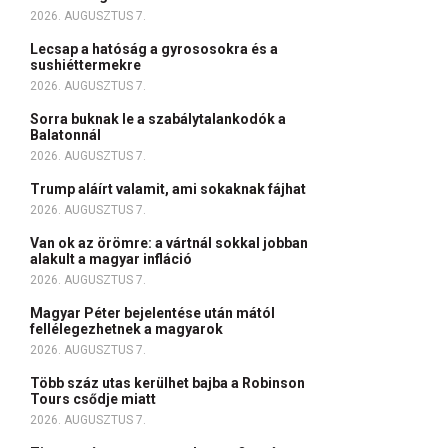
2026. AUGUSZTUS 7.
Lecsap a hatóság a gyrososokra és a
sushiéttermekre
2026. AUGUSZTUS 7.
Sorra buknak le a szabálytalankodók a
Balatonnál
2026. AUGUSZTUS 7.
Trump aláírt valamit, ami sokaknak fájhat
2026. AUGUSZTUS 7.
Van ok az örömre: a vártnál sokkal jobban
alakult a magyar infláció
2026. AUGUSZTUS 7.
Magyar Péter bejelentése után mától
fellélegezhetnek a magyarok
2026. AUGUSZTUS 7.
Több száz utas kerülhet bajba a Robinson
Tours csődje miatt
2026. AUGUSZTUS 7.