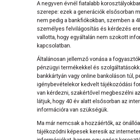
A negyven évnél fiatalabb korosztályokba
szerepe: ezek a generációk elsősorban má
nem pedig a bankfiókokban, szemben a 40
személyes felvilágosítás és kérdezés er
vallotta, hogy egyáltalán nem szokott inf
kapcsolatban.
Általánosan jellemző vonása a fogyaszt
pénzügyi termékekkel és szolgáltatásokk
bankkártyán vagy online bankoláson túl, p
igénybevételekor kedvelt tájékozódási for
van kérdezni, szakértővel megbeszélni az
látjuk, hogy 40 év alatt elsősorban az in
információra van szükségük.
Ma már nemcsak a hozzáértők, az önálló
tájékozódni képesek keresik az internete
információkat, hanem egy egész korosztá