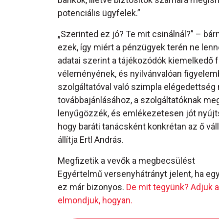
potenciális ügyfelek.”
„Szerinted ez jó? Te mit csinálnál?” – 
ezek, így miért a pénzügyek terén ne len
adatai szerint a tájékozódók kiemelkedő 
véleményének, és nyilvánvalóan figyelembe
szolgáltatóval való szimpla elégedettség
továbbajánlásához, a szolgáltatóknak meg 
lenyűgözzék, és emlékezetesen jót nyújts
hogy baráti tanácsként konkrétan az ő vá
állítja Ertl András.
Megfizetik a vevők a megbecsülést
Egyértelmű versenyhátrányt jelent, ha eg
ez már bizonyos.
De mit tegyünk? Adjuk a
elmondjuk, hogyan.