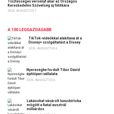
Tisztességes versenyt akar az Országos
Kereskedelmi Szövetség új főtitkára
2026. AUGUSZTUS 7.
A 100 LEGGAZDAGABB
TikTok-videókkal alakítaná át a
Disney+ szolgáltatást a Disney
2026. AUGUSZTUS 6.
Nyereségbe fordult Tibor Dávid
építőipari vállalata
2026. AUGUSZTUS 6.
Lakásokat vásárolt luxusbirtoka
mögött a fiatal ausztrál
milliárdos