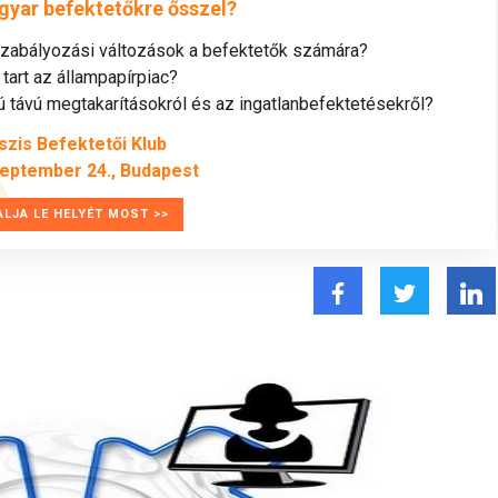
gyar befektetőkre ősszel?
szabályozási változások a befektetők számára?
tart az állampapírpiac?
távú megtakarításokról és az ingatlanbefektetésekről?
szis Befektetői Klub
zeptember 24., Budapest
ALJA LE HELYÉT MOST >>