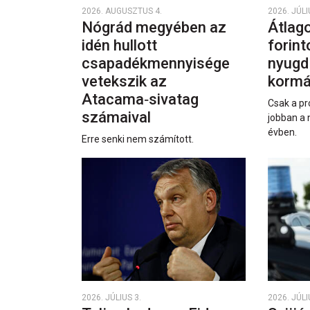
2026. AUGUSZTUS 4.
2026. JÚLI
Nógrád megyében az
Átlago
idén hullott
forint
csapadékmennyisége
nyugd
vetekszik az
kormá
Atacama‑sivatag
Csak a pr
számaival
jobban a 
évben.
Erre senki nem számított.
2026. JÚLIUS 3.
2026. JÚLI