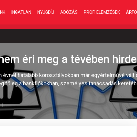
INK
INGATLAN
NYUGDÍJ
ADÓZÁS
PROFI ELEMZÉSEK
ÁRFO
em éri meg a tévében hirde
évnél fiatalabb korosztályokban már egyértelművé vált a
még főleg a bankfiókokban, személyes tanácsadás kereté
IT