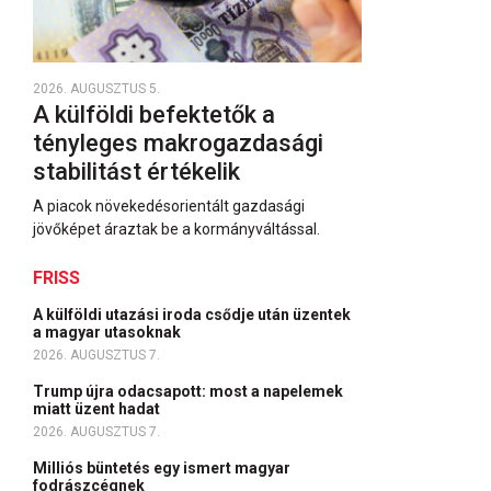
2026. AUGUSZTUS 5.
A külföldi befektetők a
tényleges makrogazdasági
stabilitást értékelik
A piacok növekedésorientált gazdasági
jövőképet áraztak be a kormányváltással.
FRISS
A külföldi utazási iroda csődje után üzentek
a magyar utasoknak
2026. AUGUSZTUS 7.
Trump újra odacsapott: most a napelemek
miatt üzent hadat
2026. AUGUSZTUS 7.
Milliós büntetés egy ismert magyar
fodrászcégnek