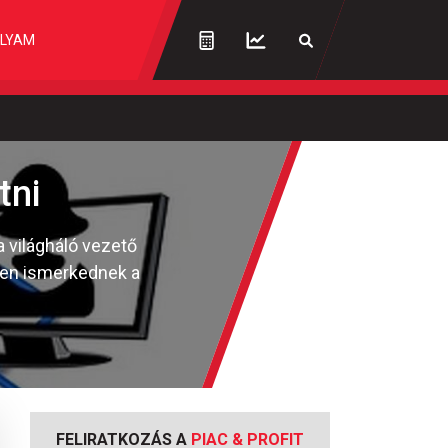
LYAM
tni
 világháló vezető
ben ismerkednek a
FELIRATKOZÁS A
PIAC & PROFIT