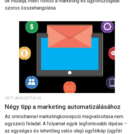
ok mutatja, miért fontos a marketing és ügyfélszolgálat
szoros összehangolása.
2017. AUGUSZTUS 24.
Négy tipp a marketing automatizálásához
Az omnichannel marketingkoncepció megvalósítása nem
egyszerű feladat. A folyamat egyik legfontosabb lépése –
az egységes és lehetőleg valós idejű ügyfélkép (ügyfél