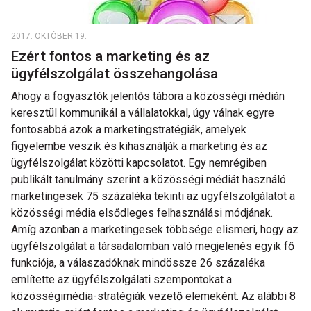
2017. OKTÓBER 19.
Ezért fontos a marketing és az
ügyfélszolgálat összehangolása
Ahogy a fogyasztók jelentős tábora a közösségi médián
keresztül kommunikál a vállalatokkal, úgy válnak egyre
fontosabbá azok a marketingstratégiák, amelyek
figyelembe veszik és kihasználják a marketing és az
ügyfélszolgálat közötti kapcsolatot. Egy nemrégiben
publikált tanulmány szerint a közösségi médiát használó
marketingesek 75 százaléka tekinti az ügyfélszolgálatot a
közösségi média elsődleges felhasználási módjának.
Amíg azonban a marketingesek többsége elismeri, hogy az
ügyfélszolgálat a társadalomban való megjelenés egyik fő
funkciója, a válaszadóknak mindössze 26 százaléka
említette az ügyfélszolgálati szempontokat a
közösségimédia-stratégiák vezető elemeként. Az alábbi 8