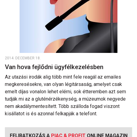
2014. DECEMBER 18.
Van hova fejlődni ügyfélkezelésben
Az utazási irodák alig több mint fele reagál az emailes
megkeresésekre, van olyan légitársaság, amelyet csak
emelt díjas vonalon lehet elérni, sok étteremben azt sem
tudják mi az a gluténérzékenység, a múzeumok negyede
nem akadálymentesített. Több szálloda fogad viszont
kisállatot is és azonnal felkapják a telefont.
FELIRATKOZÁS A
PIAC & PROFIT
ONLINE MAGAZIN