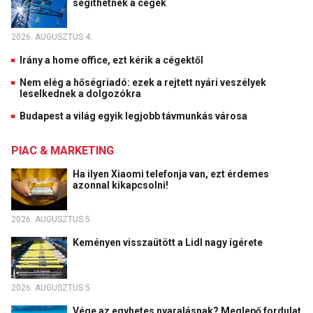
segíthetnek a cégek
2026. AUGUSZTUS 4.
Irány a home office, ezt kérik a cégektől
Nem elég a hőségriadó: ezek a rejtett nyári veszélyek
leselkednek a dolgozókra
Budapest a világ egyik legjobb távmunkás városa
PIAC & MARKETING
Ha ilyen Xiaomi telefonja van, ezt érdemes
azonnal kikapcsolni!
2026. AUGUSZTUS 5.
Keményen visszaütött a Lidl nagy ígérete
2026. AUGUSZTUS 5.
Vége az egyhetes nyaralásnak? Meglepő fordulat