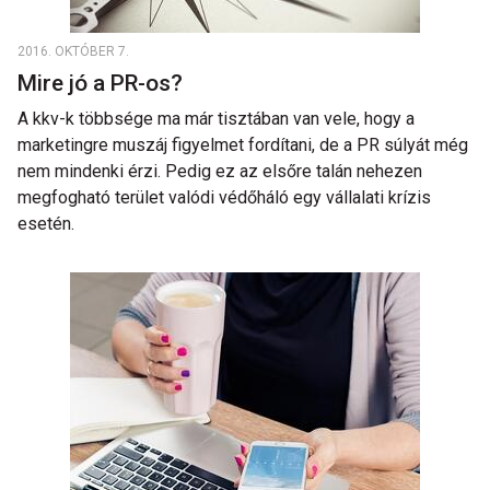
2016. OKTÓBER 7.
Mire jó a PR-os?
A kkv-k többsége ma már tisztában van vele, hogy a
marketingre muszáj figyelmet fordítani, de a PR súlyát még
nem mindenki érzi. Pedig ez az elsőre talán nehezen
megfogható terület valódi védőháló egy vállalati krízis
esetén.