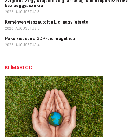
Szigorít az egyik fapados légitársaság: külön díjat vezet be a
kézipoggyászokra
2026. AUGUSZTUS 5.
Keményen visszaütött a Lidl nagy ígérete
2026. AUGUSZTUS 5.
Paks kiesése a GDP-t is megütheti
2026. AUGUSZTUS 4.
KLÍMABLOG