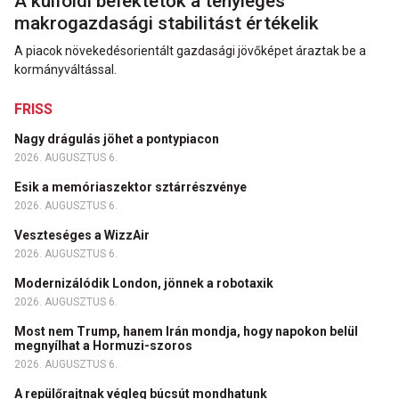
A külföldi befektetők a tényleges
makrogazdasági stabilitást értékelik
A piacok növekedésorientált gazdasági jövőképet áraztak be a
kormányváltással.
FRISS
Nagy drágulás jöhet a pontypiacon
2026. AUGUSZTUS 6.
Esik a memóriaszektor sztárrészvénye
2026. AUGUSZTUS 6.
Veszteséges a WizzAir
2026. AUGUSZTUS 6.
Modernizálódik London, jönnek a robotaxik
2026. AUGUSZTUS 6.
Most nem Trump, hanem Irán mondja, hogy napokon belül
megnyílhat a Hormuzi-szoros
2026. AUGUSZTUS 6.
A repülőrajtnak végleg búcsút mondhatunk