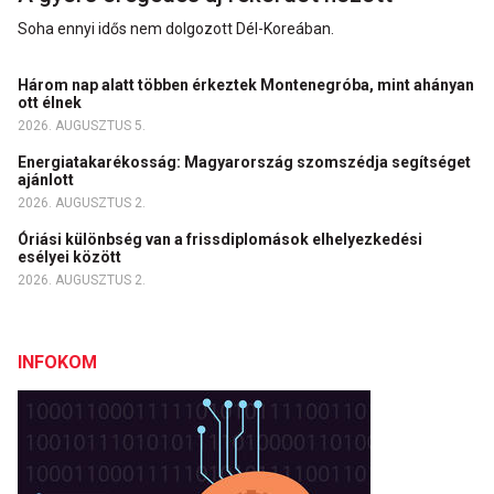
Soha ennyi idős nem dolgozott Dél-Koreában.
Három nap alatt többen érkeztek Montenegróba, mint ahányan
ott élnek
2026. AUGUSZTUS 5.
Energiatakarékosság: Magyarország szomszédja segítséget
ajánlott
2026. AUGUSZTUS 2.
Óriási különbség van a frissdiplomások elhelyezkedési
esélyei között
2026. AUGUSZTUS 2.
INFOKOM