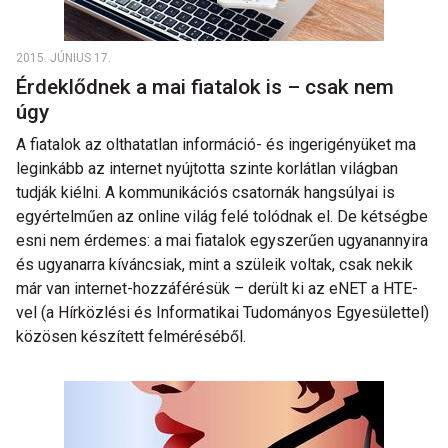
2015. JÚNIUS 17.
Érdeklődnek a mai fiatalok is – csak nem
úgy
A fiatalok az olthatatlan információ- és ingerigényüket ma
leginkább az internet nyújtotta szinte korlátlan világban
tudják kiélni. A kommunikációs csatornák hangsúlyai is
egyértelműen az online világ felé tolódnak el. De kétségbe
esni nem érdemes: a mai fiatalok egyszerűen ugyanannyira
és ugyanarra kíváncsiak, mint a szüleik voltak, csak nekik
már van internet-hozzáférésük – derült ki az eNET a HTE-
vel (a Hírközlési és Informatikai Tudományos Egyesülettel)
közösen készített felméréséből.