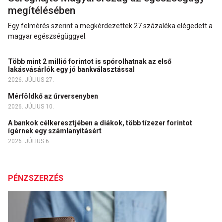
megítélésében
Egy felmérés szerint a megkérdezettek 27 százaléka elégedett a
magyar egészségüggyel.
Több mint 2 millió forintot is spórolhatnak az első
lakásvásárlók egy jó bankválasztással
2026. JÚLIUS 27.
Mérföldkő az űrversenyben
2026. JÚLIUS 10.
A bankok célkeresztjében a diákok, több tízezer forintot
ígérnek egy számlanyitásért
2026. JÚLIUS 6.
PÉNZSZERZÉS