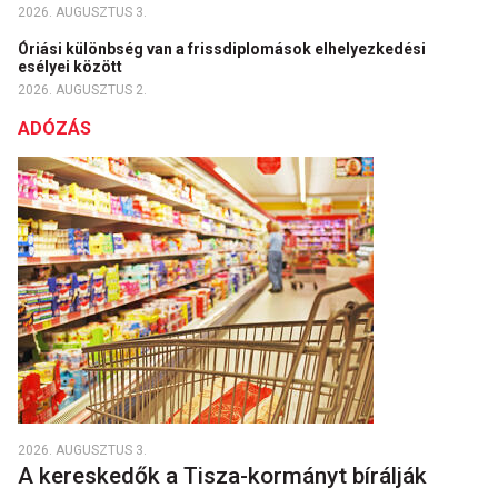
2026. AUGUSZTUS 3.
Óriási különbség van a frissdiplomások elhelyezkedési
esélyei között
2026. AUGUSZTUS 2.
ADÓZÁS
2026. AUGUSZTUS 3.
A kereskedők a Tisza-kormányt bírálják