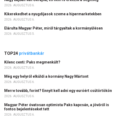
2026. AUGUSZTUS 6.
Kikerekedhet a nyugdíjasok szeme a hipermarketekben
2026. AUGUSZTUS 6.
Elárulta Magyar Péter, miről tárgyaltak a kormányülésen
2026. AUGUSZTUS 5.
TOP24
privátbankár
Kilenc centi: Paks megmenkült?
2026. AUGUSZTUS 6.
Még egy helyről elküldi a kormány Nagy Mártont
2026. AUGUSZTUS 6.
Merre tovább, forint? Ennyit kell adni egy euróért csütörtökön
2026. AUGUSZTUS 6.
Magyar Péter óvatosan optimista Paks kapcsán, a jövőről is
fontos bejelentéseket tett
2026. AUGUSZTUS 6.