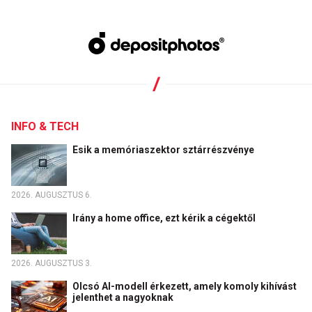
INFO & TECH
Esik a memóriaszektor sztárrészvénye
2026. AUGUSZTUS 6.
Irány a home office, ezt kérik a cégektől
2026. AUGUSZTUS 3.
Olcsó AI-modell érkezett, amely komoly kihívást
jelenthet a nagyoknak