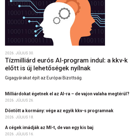
2026. JÚLIUS 30.
Tízmilliárd eurós AI-program indul: a kkv-k
előtt is új lehetőségek nyílnak
Gigagyárakat épít az Európai Bizottság.
Milliárdokat égetnek el az AI-ra – de vajon valaha megtérül?
2026. JÚLIUS 26.
Döntött a kormány: vége az egyik kkv-s programnak
2026. JÚLIUS 18.
A cégek imádják az MI-t, de van egy kis baj
2026. JÚLIUS 16.