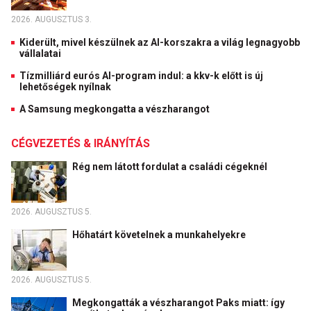
2026. AUGUSZTUS 3.
Kiderült, mivel készülnek az AI-korszakra a világ legnagyobb
vállalatai
Tízmilliárd eurós AI-program indul: a kkv-k előtt is új
lehetőségek nyílnak
A Samsung megkongatta a vészharangot
CÉGVEZETÉS & IRÁNYÍTÁS
Rég nem látott fordulat a családi cégeknél
2026. AUGUSZTUS 5.
Hőhatárt követelnek a munkahelyekre
2026. AUGUSZTUS 5.
Megkongatták a vészharangot Paks miatt: így