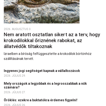
2026. AUGUSZTUS 3.
Nem aratott osztatlan sikert az a terv, hogy
krokodilokkal őriznének rabokat, az
állatvédők tiltakoznak
Izraelben a bíróság felfüggesztette a krokodilok börtönhöz
szállításának tervét.
Ingyenes jogi segítséget kapnak a vállalkozások
2026. JÚLIUS 29.
Mely országok a legjobbak és a legrosszabbak a nők
számára?
2026. JÚLIUS 27.
Öröklés: ezekre a buktatókra érdemes figyelni!
2026. JÚLIUS 26.