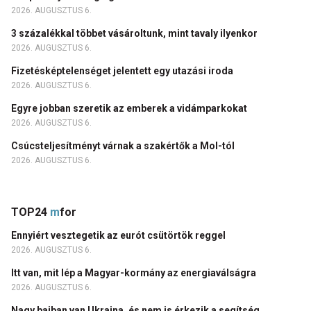
2026. AUGUSZTUS 6.
3 százalékkal többet vásároltunk, mint tavaly ilyenkor
2026. AUGUSZTUS 6.
Fizetésképtelenséget jelentett egy utazási iroda
2026. AUGUSZTUS 6.
Egyre jobban szeretik az emberek a vidámparkokat
2026. AUGUSZTUS 6.
Csúcsteljesítményt várnak a szakértők a Mol-tól
2026. AUGUSZTUS 6.
TOP24
m
for
Ennyiért vesztegetik az eurót csütörtök reggel
2026. AUGUSZTUS 6.
Itt van, mit lép a Magyar-kormány az energiaválságra
2026. AUGUSZTUS 6.
Nagy bajban van Ukrajna, és nem is érkezik a segítség