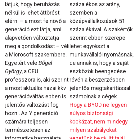
látjuk, hogy beruházás
százalékos az arány,
nélkül is lehet áttörést
szemben a
elérni – a most felnövő a
középvállalkozások 51
generáció ezt látja, ami
százalékával. A szakértők
alapvetően változtatja
szerint ebben szerepe
meg a gondolkodást – véli
lehet egyrészt a
a Microsoft szakembere.
munkavállalói nyomásnak,
Egyetért vele
Bőgel
de annak is, hogy a saját
György
, a CEU
eszközök beengedése
professzora is, aki szerint
révén a beszerzésben
a most aktuális hazai kkv
jelentős megtakarítással
generációváltás ebben is
számolnak a cégek.
jelentős változást fog
Hogy a BYOD ne legyen
hozni. Az Y generáció
súlyos biztonsági
számára teljesen
kockázat, nem mindegy
természetesen az
milyen szabályokat
informatika használata,
vezetünk be rá. Itt talál