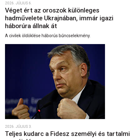
2026. JÚLIUS 6.
Véget ért az oroszok különleges
hadművelete Ukrajnában, immár igazi
háborúra állnak át
A civilek öldöklése háborús bűncselekmény.
2026. JÚLIUS 3.
Teljes kudarc a Fidesz személyi és tartalmi