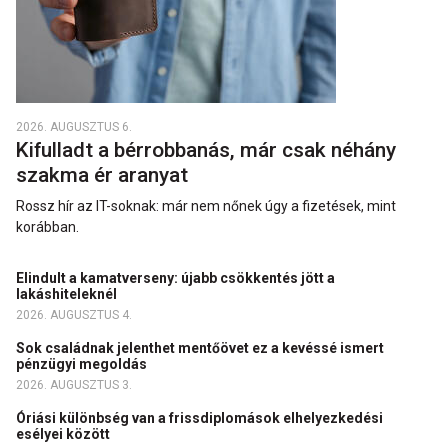
2026. AUGUSZTUS 6.
Kifulladt a bérrobbanás, már csak néhány
szakma ér aranyat
Rossz hír az IT-soknak: már nem nőnek úgy a fizetések, mint
korábban.
Elindult a kamatverseny: újabb csökkentés jött a
lakáshiteleknél
2026. AUGUSZTUS 4.
Sok családnak jelenthet mentőövet ez a kevéssé ismert
pénzügyi megoldás
2026. AUGUSZTUS 3.
Óriási különbség van a frissdiplomások elhelyezkedési
esélyei között