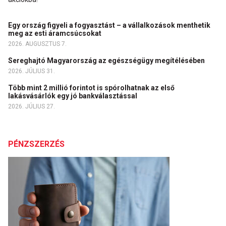
Egy ország figyeli a fogyasztást – a vállalkozások menthetik
meg az esti áramcsúcsokat
2026. AUGUSZTUS 7.
Sereghajtó Magyarország az egészségügy megítélésében
2026. JÚLIUS 31.
Több mint 2 millió forintot is spórolhatnak az első
lakásvásárlók egy jó bankválasztással
2026. JÚLIUS 27.
PÉNZSZERZÉS