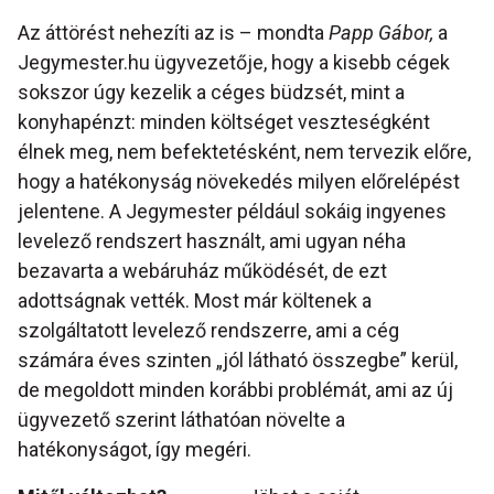
Az áttörést nehezíti az is – mondta
Papp Gábor,
a
Jegymester.hu ügyvezetője, hogy a kisebb cégek
sokszor úgy kezelik a céges büdzsét, mint a
konyhapénzt: minden költséget veszteségként
élnek meg, nem befektetésként, nem tervezik előre,
hogy a hatékonyság növekedés milyen előrelépést
jelentene. A Jegymester például sokáig ingyenes
levelező rendszert használt, ami ugyan néha
bezavarta a webáruház működését, de ezt
adottságnak vették. Most már költenek a
szolgáltatott levelező rendszerre, ami a cég
számára éves szinten „jól látható összegbe” kerül,
de megoldott minden korábbi problémát, ami az új
ügyvezető szerint láthatóan növelte a
hatékonyságot, így megéri.