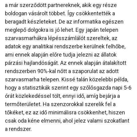
a már szerződött partnereknek, akik egy része
boldogan vásárolt többet. Így csökkentették a
beragadt készleteket. De az informatika egészen
meglepő dolgokra is jó lehet. Egy japán telepen
szarvasmarhákra lépésszámlálót szereltek, az
adatok egy analitikai rendszerbe kerülnek felhőbe,
ami ennek alapján előre tudja jelezni az állatok
párzási hajlandóságát. Az ennek alapján átalakított
rendszerben 90%-kal nőtt a szaporulat az adott
szarvasmarha telepen. Kissé talán közelebbi példa,
hogy a statisztikák szerint egy szőlősgazda napi 5-6
órát közlekedéssel tölt, ennyi idő, amíg bejárja a
termőterületet. Ha szenzorokkal szerelik fel a
tőkéket, ez az idő minimálisra csökkenhet, hiszen
csak oda kéne elmenni, ahol jelez valami szokatlant
a rendszer.