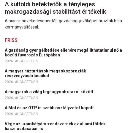
A külföldi befektetők a tényleges
makrogazdasági stabilitást értékelik
A piacok növekedésorientált gazdasági jövőképet áraztak be a
kormányváltással.
FRISS
A gazdaság gyengélkedése ellenére megállíthatatlanul nő a
közúti fuvarozás Európában
2026. AUGUSZTUS 9.
A magyar háztartások megsokszorozták
részvényvásárlásaikat
2026. AUGUSZTUS 9.
A magyarok a világ legnagyobb utazói között
2026. AUGUSZTUS 9.
A Mol és az OTP is szebb osztályzatot kapott
2026. AUGUSZTUS 9.
Vége az urambátyám-rendszernek az állami földek
hasznosításában is