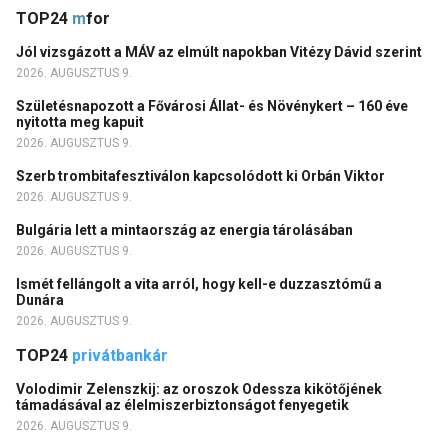
TOP24
m
for
Jól vizsgázott a MÁV az elmúlt napokban Vitézy Dávid szerint
2026. AUGUSZTUS 9.
Születésnapozott a Fővárosi Állat- és Növénykert – 160 éve
nyitotta meg kapuit
2026. AUGUSZTUS 9.
Szerb trombitafesztiválon kapcsolódott ki Orbán Viktor
2026. AUGUSZTUS 9.
Bulgária lett a mintaország az energia tárolásában
2026. AUGUSZTUS 9.
Ismét fellángolt a vita arról, hogy kell-e duzzasztómű a
Dunára
2026. AUGUSZTUS 9.
TOP24
privátbankár
Volodimir Zelenszkij: az oroszok Odessza kikötőjének
támadásával az élelmiszerbiztonságot fenyegetik
2026. AUGUSZTUS 9.