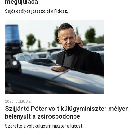
megújulása
Saját esélyét játssza el a Fidesz.
2026. JÚLIUS 2.
Szijjártó Péter volt külügyminiszter mélyen
belenyúlt a zsírosbödönbe
Szerette a volt külügyminiszter a luxust.