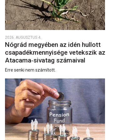
2026. AUGUSZTUS 4.
Nógrád megyében az idén hullott
csapadékmennyisége vetekszik az
Atacama‑sivatag számaival
Erre senki nem számított.