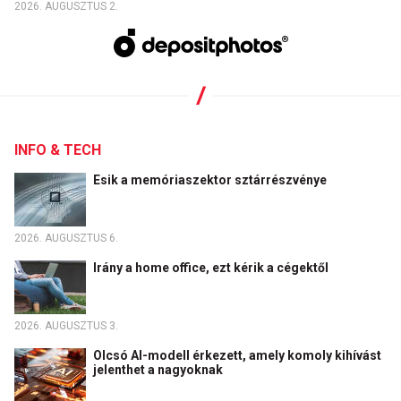
2026. AUGUSZTUS 2.
INFO & TECH
Esik a memóriaszektor sztárrészvénye
2026. AUGUSZTUS 6.
Irány a home office, ezt kérik a cégektől
2026. AUGUSZTUS 3.
Olcsó AI-modell érkezett, amely komoly kihívást
jelenthet a nagyoknak