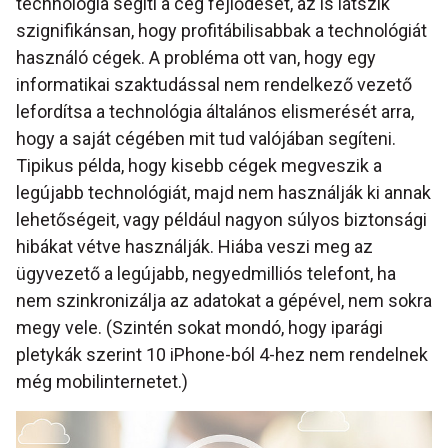
technológia segíti a cég fejlődését, az is látszik
szignifikánsan, hogy profitábilisabbak a technológiát
használó cégek. A probléma ott van, hogy egy
informatikai szaktudással nem rendelkező vezető
lefordítsa a technológia általános elismerését arra,
hogy a saját cégében mit tud valójában segíteni.
Tipikus példa, hogy kisebb cégek megveszik a
legújabb technológiát, majd nem használják ki annak
lehetőségeit, vagy például nagyon súlyos biztonsági
hibákat vétve használják. Hiába veszi meg az
ügyvezető a legújabb, negyedmilliós telefont, ha
nem szinkronizálja az adatokat a gépével, nem sokra
megy vele. (Szintén sokat mondó, hogy iparági
pletykák szerint 10 iPhone-ból 4-hez nem rendelnek
még mobilinternetet.)