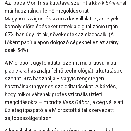
Az Ipsos Mori friss kutatása szerint a kkv-k 54%-ánál
már használnak felhő megoldásokat
Magyarországon, és azon a kisvállalatok, amelyek
komoly előrelépéseket tettek a digitalizáció útján
67%-ban úgy látják, növekedtek az eladásaik. (A
főként papír alapon dolgozó cégeknél ez az arány
csak 54%).
A Microsoft ügyféladatai szerint ma a kisvállalati
piac 7%-a használja felhő technológiát, a kutatások
szerint 50% használja – vagyis rengetegen
használnak ingyenes szolgáltatásokat. A kérdés,
hogy mikor váltanak professzionális üzleti
megoldásokra – mondta
Vass Gábor
, a cég vállalati
üzletág igazgatója a Microstoft által szervezett
sajtóbeszélgetésen.
A kisvállalatok egyik része kényszer – mondjuk