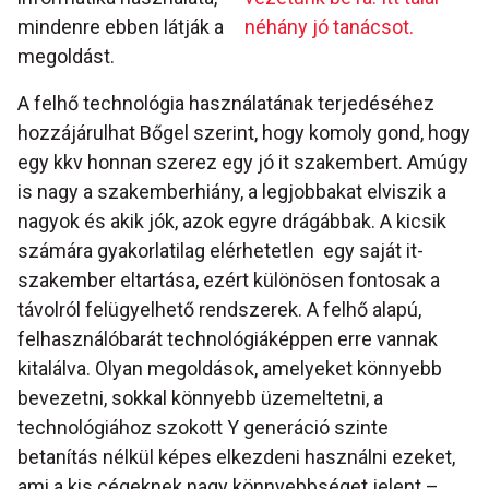
mindenre ebben látják a
néhány jó tanácsot.
megoldást.
A felhő technológia használatának terjedéséhez
hozzájárulhat Bőgel szerint, hogy komoly gond, hogy
egy kkv honnan szerez egy jó it szakembert. Amúgy
is nagy a szakemberhiány, a legjobbakat elviszik a
nagyok és akik jók, azok egyre drágábbak. A kicsik
számára gyakorlatilag elérhetetlen egy saját it-
szakember eltartása, ezért különösen fontosak a
távolról felügyelhető rendszerek. A felhő alapú,
felhasználóbarát technológiáképpen erre vannak
kitalálva. Olyan megoldások, amelyeket könnyebb
bevezetni, sokkal könnyebb üzemeltetni, a
technológiához szokott Y generáció szinte
betanítás nélkül képes elkezdeni használni ezeket,
ami a kis cégeknek nagy könnyebbséget jelent –