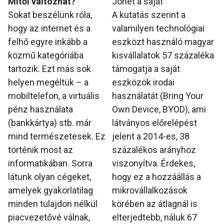
Mitől változhat?
Jöhet a saját
Sokat beszélünk róla,
A kutatás szerint a
hogy az internet és a
valamilyen technológiai
felhő egyre inkább a
eszközt használó magyar
közmű kategóriába
kisvállalatok 57 százaléka
tartozik. Ezt más sok
támogatja a saját
helyen megéltük – a
eszközök irodai
mobiltelefon, a virtuális
használatát (Bring Your
pénz használata
Own Device, BYOD), ami
(bankkártya) stb. már
látványos előrelépést
mind természetesek. Ez
jelent a 2014-es, 38
történik most az
százalékos arányhoz
informatikában. Sorra
viszonyítva. Érdekes,
látunk olyan cégeket,
hogy ez a hozzáállás a
amelyek gyakorlatilag
mikrovállalkozások
minden tulajdon nélkül
körében az átlagnál is
piacvezetővé válnak,
elterjedtebb, náluk 67