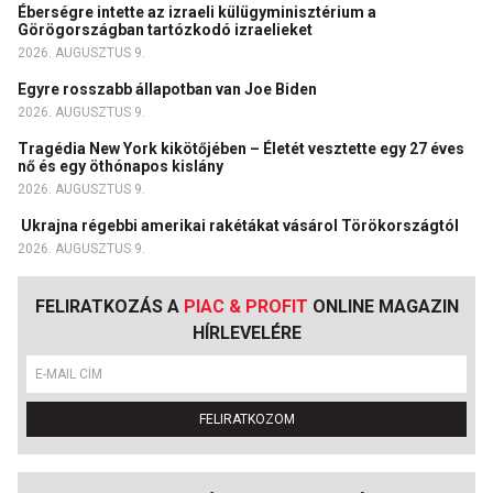
Éberségre intette az izraeli külügyminisztérium a
Görögországban tartózkodó izraelieket
2026. AUGUSZTUS 9.
Egyre rosszabb állapotban van Joe Biden
2026. AUGUSZTUS 9.
Tragédia New York kikötőjében – Életét vesztette egy 27 éves
nő és egy öthónapos kislány
2026. AUGUSZTUS 9.
Ukrajna régebbi amerikai rakétákat vásárol Törökországtól
2026. AUGUSZTUS 9.
FELIRATKOZÁS A
PIAC & PROFIT
ONLINE MAGAZIN
HÍRLEVELÉRE
FELIRATKOZOM