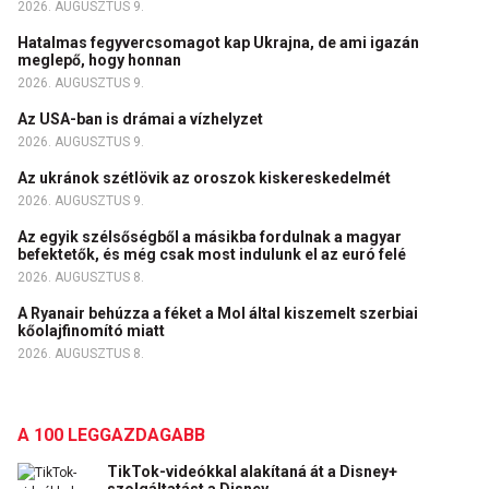
2026. AUGUSZTUS 9.
Hatalmas fegyvercsomagot kap Ukrajna, de ami igazán
meglepő, hogy honnan
2026. AUGUSZTUS 9.
Az USA-ban is drámai a vízhelyzet
2026. AUGUSZTUS 9.
Az ukránok szétlövik az oroszok kiskereskedelmét
2026. AUGUSZTUS 9.
Az egyik szélsőségből a másikba fordulnak a magyar
befektetők, és még csak most indulunk el az euró felé
2026. AUGUSZTUS 8.
A Ryanair behúzza a féket a Mol által kiszemelt szerbiai
kőolajfinomító miatt
2026. AUGUSZTUS 8.
A 100 LEGGAZDAGABB
TikTok-videókkal alakítaná át a Disney+