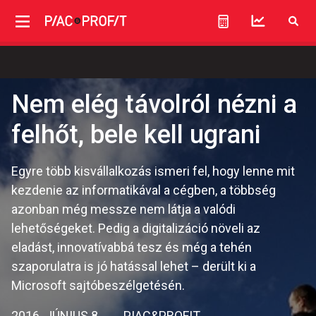
Nem elég távolról nézni a
felhőt, bele kell ugrani
Egyre több kisvállalkozás ismeri fel, hogy lenne mit
kezdenie az informatikával a cégben, a többség
azonban még messze nem látja a valódi
lehetőségeket. Pedig a digitalizáció növeli az
eladást, innovatívabbá tesz és még a tehén
szaporulatra is jó hatással lehet – derült ki a
Microsoft sajtóbeszélgetésén.
2016. JÚNIUS 8.
PIAC&PROFIT