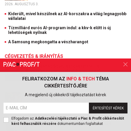
2026. AUGUSZTUS 3.
Kiderült, mivel készülnek az AI-korszakra a világ legnagyobb
vállalatai
Tízmilliárd eurós AI-program indul: a kkv-k előtt is új
lehetőségek nyílnak
A Samsung megkongatta a vészharangot
CÉGVEZETÉS & IRÁNYÍTÁS
Egy ország figyeli a fogyasztást – a
vállalkozások menthetik meg az esti
áramcsúcsokat
FELIRATKOZOM AZ
INFO & TECH
TÉMA
CIKKÉRTESÍTŐJÉRE
2026. AUGUSZTUS 7.
A megjelenő új cikkekről tájékoztatást kérek
Lecsap a hatóság a gyrososokra és a
sushiéttermekre
ÉRTESÍTÉST KÉREK
2026. AUGUSZTUS 7.
Elfogadom az
Adatkezelési tájékoztató a Piac & Profit cikkértesítőt
Rég nem látott fordulat a családi cégeknél
kérő felhasználók részére
dokumentumban foglaltakat