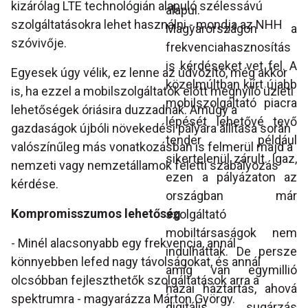
kizárólag LTE technológián alapuló szélessávú
alapul.
szolgáltatásokra lehet használni - mondja az NHH
Magyarországon a
szóvivője.
frekvenciahasznosítás
is kérdéseket vet fel. A
Egyesek úgy vélik, ez lenne az üdvözítő, még akkor
közelmúltban kiírt újabb
is, ha ezzel a mobilszolgáltatók előtt megnyíló üzleti
mobilszolgáltató piacra
lehetőségek óriásira duzzadnak. Amúgy a
lépését lehetővé tevő
gazdaságok újbóli növekedési pályára állítása során
tender például
valószínűleg más vonatkozásban is felmerül majd a
sikertelenül zárult. Igaz,
nemzeti vagy nemzetállamok feletti szabályozás
ezen a pályázaton az
kérdése.
országban már
Kompromisszumos lehetőség
szolgáltató
mobiltársaságok nem
- Minél alacsonyabb egy frekvencia, annál
indulhattak. De persze
könnyebben lefed nagy távolságokat, és annál
amíg van egymillió
olcsóbban fejleszthetők szolgáltatások arra a
hazai háztartás, ahová
spektrumra - magyarázza Márton György.
digitális sugárzás