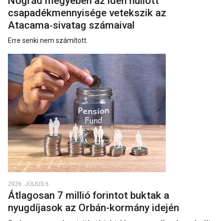
Nógrád megyében az idén hullott
csapadékmennyisége vetekszik az
Atacama‑sivatag számaival
Erre senki nem számított.
2026. JÚLIUS 6.
Átlagosan 7 millió forintot buktak a
nyugdíjasok az Orbán-kormány idején