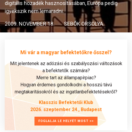
digitális hozadék hasznosításában, Európa pedig
igyekszik nem lemaradni.
2009. NOVEMBER 18.
SEBŐK ORSOLYA
Mi vár a magyar befektetőkre ősszel?
Mit jelentenek az adózási és szabályozási változások
a befektetők számára?
Merre tart az állampapírpiac?
Hogyan érdemes gondolkodni a hosszú távú
megtakarításokról és az ingatlanbefektetésekről?
Klasszis Befektetői Klub
2026. szeptember 24., Budapest
FOGLALJA LE HELYÉT MOST >>