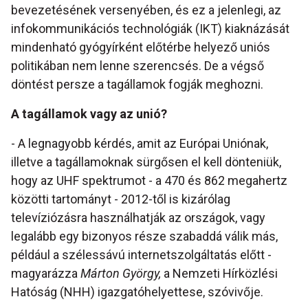
bevezetésének versenyében, és ez a jelenlegi, az
infokommunikációs technológiák (IKT) kiaknázását
mindenható gyógyírként előtérbe helyező uniós
politikában nem lenne szerencsés. De a végső
döntést persze a tagállamok fogják meghozni.
A tagállamok vagy az unió?
- A legnagyobb kérdés, amit az Európai Uniónak,
illetve a tagállamoknak sürgősen el kell dönteniük,
hogy az UHF spektrumot - a 470 és 862 megahertz
közötti tartományt - 2012-től is kizárólag
televíziózásra használhatják az országok, vagy
legalább egy bizonyos része szabaddá válik más,
például a szélessávú internetszolgáltatás előtt -
magyarázza
Márton György,
a Nemzeti Hírközlési
Hatóság (NHH) igazgatóhelyettese, szóvivője.