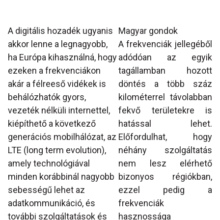
A digitális hozadék ugyanis
Magyar gondok
akkor lenne a legnagyobb,
A frekvenciák jellegéből
ha Európa kihasználná, hogy
adódóan az egyik
ezeken a frekvenciákon
tagállamban hozott
akár a félreeső vidékek is
döntés a több száz
behálózhatók gyors,
kilométerrel távolabban
vezeték nélküli internettel,
fekvő területekre is
kiépíthető a következő
hatással lehet.
generációs mobilhálózat, az
Előfordulhat, hogy
LTE (long term evolution),
néhány szolgáltatás
amely technológiával
nem lesz elérhető
minden korábbinál nagyobb
bizonyos régiókban,
sebességű lehet az
ezzel pedig a
adatkommunikáció, és
frekvenciák
további szolgáltatások és
hasznossága