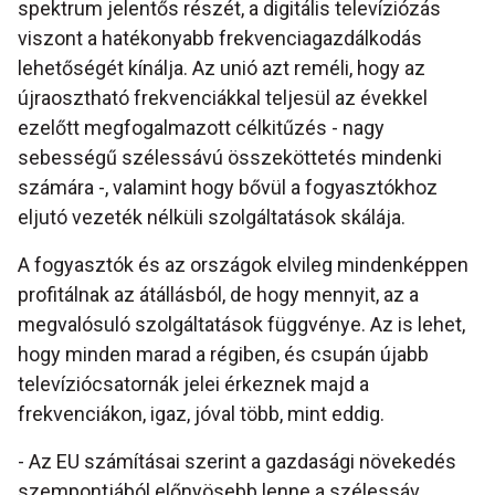
spektrum jelentős részét, a digitális televíziózás
viszont a hatékonyabb frekvenciagazdálkodás
lehetőségét kínálja. Az unió azt reméli, hogy az
újraosztható frekvenciákkal teljesül az évekkel
ezelőtt megfogalmazott célkitűzés - nagy
sebességű szélessávú összeköttetés mindenki
számára -, valamint hogy bővül a fogyasztókhoz
eljutó vezeték nélküli szolgáltatások skálája.
A fogyasztók és az országok elvileg mindenképpen
profitálnak az átállásból, de hogy mennyit, az a
megvalósuló szolgáltatások függvénye. Az is lehet,
hogy minden marad a régiben, és csupán újabb
televíziócsatornák jelei érkeznek majd a
frekvenciákon, igaz, jóval több, mint eddig.
- Az EU számításai szerint a gazdasági növekedés
szempontjából előnyösebb lenne a szélessáv