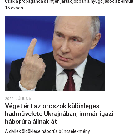
Csak a propaganda szintjén jártak jobban a nyugdíjasok az elmúlt
15 évben.
2026. JÚLIUS 6.
Véget ért az oroszok különleges
hadművelete Ukrajnában, immár igazi
háborúra állnak át
A civilek öldöklése háborús bűncselekmény.