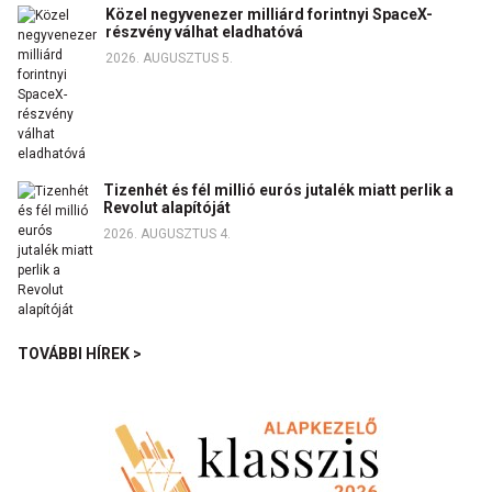
Közel negyvenezer milliárd forintnyi SpaceX-
részvény válhat eladhatóvá
2026. AUGUSZTUS 5.
Tizenhét és fél millió eurós jutalék miatt perlik a
Revolut alapítóját
2026. AUGUSZTUS 4.
TOVÁBBI HÍREK >