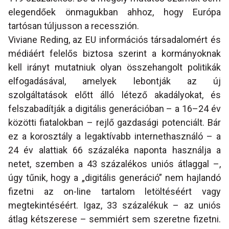
elegendőek önmagukban ahhoz, hogy Európa
tartósan túljusson a recesszión.
Viviane Reding, az EU információs társadalomért és
médiáért felelős biztosa szerint a kormányoknak
kell irányt mutatniuk olyan összehangolt politikák
elfogadásával, amelyek lebontják az új
szolgáltatások előtt álló létező akadályokat, és
felszabadítják a digitális generációban – a 16–24 év
közötti fiatalokban – rejlő gazdasági potenciált. Bár
ez a korosztály a legaktívabb internethasználó – a
24 év alattiak 66 százaléka naponta használja a
netet, szemben a 43 százalékos uniós átlaggal –,
úgy tűnik, hogy a „digitális generáció” nem hajlandó
fizetni az on-line tartalom letöltéséért vagy
megtekintéséért. Igaz, 33 százalékuk – az uniós
átlag kétszerese – semmiért sem szeretne fizetni.