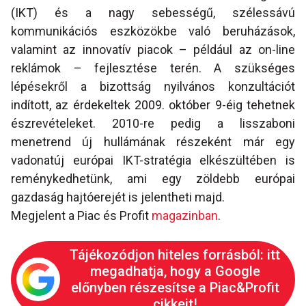
(IKT) és a nagy sebességű, szélessávú
kommunikációs eszközökbe való beruházások,
valamint az innovatív piacok – például az on-line
reklámok – fejlesztése terén. A szükséges
lépésekről a bizottság nyilvános konzultációt
indított, az érdekeltek 2009. október 9-éig tehetnek
észrevételeket. 2010-re pedig a lisszaboni
menetrend új hullámának részeként már egy
vadonatúj európai IKT-stratégia elkészültében is
reménykedhetünk, ami egy zöldebb európai
gazdaság hajtóerejét is jelentheti majd.
Megjelent a Piac és Profit
magazinban
.
Tájékozódjon hiteles forrásból: itt
megadhatja, hogy a Google
előnyben részesítse a Piac&Profit
cikkeit!