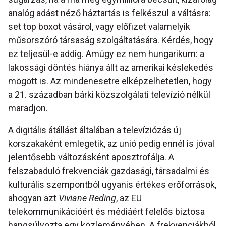
analóg adást néző háztartás is felkészül a váltásra:
set top boxot vásárol, vagy előfizet valamelyik
műsorszóró társaság szolgáltatására. Kérdés, hogy
ez teljesül-e addig. Amúgy ez nem hungarikum: a
lakossági döntés hiánya állt az amerikai késlekedés
mögött is. Az mindenesetre elképzelhetetlen, hogy
a 21. században bárki közszolgálati televízió nélkül
maradjon.
A digitális átállást általában a televíziózás új
korszakaként emlegetik, az unió pedig ennél is jóval
jelentősebb változásként aposztrofálja. A
felszabaduló frekvenciák gazdasági, társadalmi és
kulturális szempontból ugyanis értékes erőforrások,
ahogyan azt
Viviane Reding
, az EU
telekommunikációért és médiáért felelős biztosa
hangsúlyozta egy közleményében. A frekvenciákból