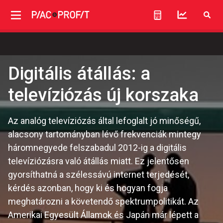
Digitális átállás: a
televíziózás új korszaka
Az analóg televíziózás által lefoglalt jó minőségű,
alacsony tartományban lévő frekvenciák mintegy
háromnegyede felszabadul 2012-ig a digitális
televíziózásra való átállás miatt. Ez jelentősen
gyorsíthatná a szélessávú internet terjedését,
kérdés azonban, hogy ki és hogyan fogja
meghatározni a követendő spektrumpolitikát. Az
Amerikai Egyesült Államok és Japán már lépett a