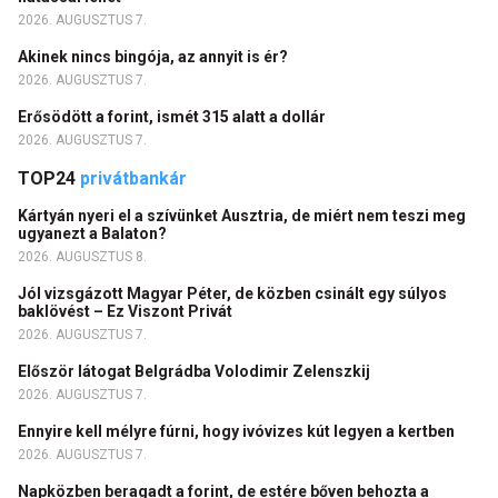
2026. AUGUSZTUS 7.
Akinek nincs bingója, az annyit is ér?
2026. AUGUSZTUS 7.
Erősödött a forint, ismét 315 alatt a dollár
2026. AUGUSZTUS 7.
TOP24
privátbankár
Kártyán nyeri el a szívünket Ausztria, de miért nem teszi meg
ugyanezt a Balaton?
2026. AUGUSZTUS 8.
Jól vizsgázott Magyar Péter, de közben csinált egy súlyos
baklövést – Ez Viszont Privát
2026. AUGUSZTUS 7.
Először látogat Belgrádba Volodimir Zelenszkij
2026. AUGUSZTUS 7.
Ennyire kell mélyre fúrni, hogy ivóvizes kút legyen a kertben
2026. AUGUSZTUS 7.
Napközben beragadt a forint, de estére bőven behozta a