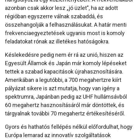
azonban csak akkor lesz „jó üzlet", ha az adott
régióban egyszerre válnak szabaddá, és
összehangolják a felhasználásukat. A határ menti
frekvenciaegyeztetések ugyanis most is komoly
feladatokat rónak az illetékes hatóságokra.
Késlekedésre pedig nem ér rá az unió, hiszen az
Egyesült Államok és Japán már komoly lépéseket
tettek a szabad kapacitások újrahasznosítására.
Amerikában a legutóbbi, a 700 megahertzre kiírt
pályázat sikere is azt mutatja, hogy van igény a
spektrumra, Japánban pedig az UHF hullámsávból
60 megahertz hasznosításáról már döntöttek, és
tárgyalnak további 70 megahertz értékesítéséről.
Gyors és hathatós fellépés nélkül előfordulhat, hogy
Európa lemarad az innovatív szolgáltatások