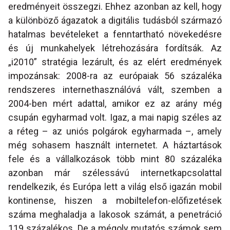
eredményeit összegzi. Ehhez azonban az kell, hogy
a különböző ágazatok a digitális tudásból származó
hatalmas bevételeket a fenntartható növekedésre
és új munkahelyek létrehozására fordítsák. Az
„i2010” stratégia lezárult, és az elért eredmények
impozánsak: 2008-ra az európaiak 56 százaléka
rendszeres internethasználóvá vált, szemben a
2004-ben mért adattal, amikor ez az arány még
csupán egyharmad volt. Igaz, a mai napig széles az
a réteg – az uniós polgárok egyharmada –, amely
még sohasem használt internetet. A háztartások
fele és a vállalkozások több mint 80 százaléka
azonban már szélessávú internetkapcsolattal
rendelkezik, és Európa lett a világ első igazán mobil
kontinense, hiszen a mobiltelefon-előfizetések
száma meghaladja a lakosok számát, a penetráció
119 százalékos. De a mégoly mutatós számok sem