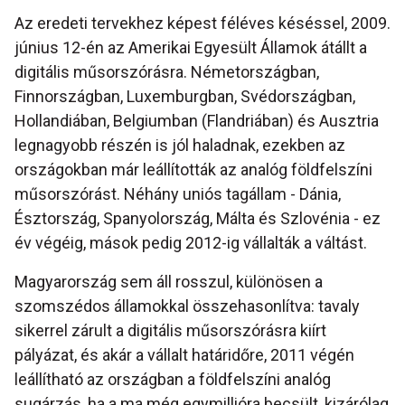
Az eredeti tervekhez képest féléves késéssel, 2009.
június 12-én az Amerikai Egyesült Államok átállt a
digitális műsorszórásra. Németországban,
Finnországban, Luxemburgban, Svédországban,
Hollandiában, Belgiumban (Flandriában) és Ausztria
legnagyobb részén is jól haladnak, ezekben az
országokban már leállították az analóg földfelszíni
műsorszórást. Néhány uniós tagállam - Dánia,
Észtország, Spanyolország, Málta és Szlovénia - ez
év végéig, mások pedig 2012-ig vállalták a váltást.
Magyarország sem áll rosszul, különösen a
szomszédos államokkal összehasonlítva: tavaly
sikerrel zárult a digitális műsorszórásra kiírt
pályázat, és akár a vállalt határidőre, 2011 végén
leállítható az országban a földfelszíni analóg
sugárzás, ha a ma még egymillióra becsült, kizárólag