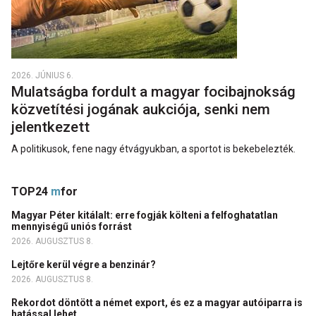
2026. JÚNIUS 6.
Mulatságba fordult a magyar focibajnokság
közvetítési jogának aukciója, senki nem
jelentkezett
A politikusok, fene nagy étvágyukban, a sportot is bekebelezték.
TOP24
m
for
Magyar Péter kitálalt: erre fogják költeni a felfoghatatlan
mennyiségű uniós forrást
2026. AUGUSZTUS 8.
Lejtőre kerül végre a benzinár?
2026. AUGUSZTUS 8.
Rekordot döntött a német export, és ez a magyar autóiparra is
hatással lehet