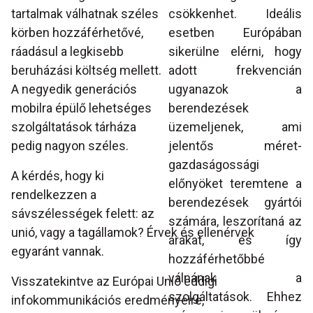
tartalmak válhatnak széles
csökkenhet. Ideális
körben hozzáférhetővé,
esetben Európában
ráadásul a legkisebb
sikerülne elérni, hogy
beruházási költség mellett.
adott frekvencián
A negyedik generációs
ugyanazok a
mobilra épülő lehetséges
berendezések
szolgáltatások tárháza
üzemeljenek, ami
pedig nagyon széles.
jelentős méret-
gazdaságossági
A kérdés, hogy ki
előnyöket teremtene a
rendelkezzen a
berendezések gyártói
sávszélességek felett: az
számára, leszorítaná az
unió, vagy a tagállamok? Érvek és ellenérvek
árakat, és így
egyaránt vannak.
hozzáférhetőbbé
válnának a
Visszatekintve az Európai Unió eddigi
szolgáltatások. Ehhez
infokommunikációs eredményeire,