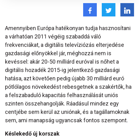
Amennyiben Európa hatékonyan tudja hasznosítani
a várhatóan 2011 végéig szabaddá váló
frekvenciákat, a digitális televíziózás elterjedése
gazdasági előnyökkel jár, méghozzá nem is
kevéssel: akár 20-50 milliárd euróval is nőhet a
digitális hozadék 2015-ig jelentkező gazdasági
hatása, azt követően pedig újabb 30 milliárd euró
pótlólagos növekedést rebesgetnek a szakértők, ha
a felszabaduló kapacitás felhasználását uniós
szinten összehangolják. Ráadásul mindez egy
centjébe sem kerül az uniónak, és a tagállamoknak
sem, ami manapság ugyancsak fontos szempont.
Késlekedő új korszak