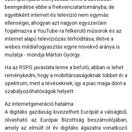
beengedése ebbe a frekvenciatartományba, de
egyébként internet és televízió nem egymás
ellenségei, ahogyan azt nagyon egyszerűen
fogalmazva a YouTube-ra felkerülő műsorok és az
internet alapú televíziózás térhódítása, illetve a
webes médiafogyasztás egyre növekvő aránya is
mutatja - mondja Márton György.
Ha az RSPG javaslata lenne a befutó, abban is lehet
reménykedni, hogy a mobiltársaságoknak többet ér a
spektrum, mint a tévéseknek, így a piac maga dönt a
szabályozóhatóságok helyett.
Az internetgeneráció hatalma
A digitális gazdaság kivezetheti Európát a válságból,
olvasható az Európai Bizottság beszámolójában,
amely az elmúlt öt év digitális ágazatra vonatkozó