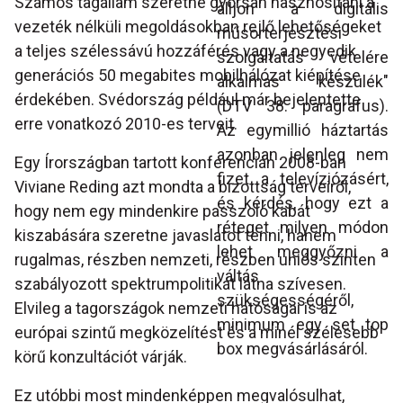
Számos tagállam szeretné gyorsan hasznosítani a
álljon a digitális
vezeték nélküli megoldásokban rejlő lehetőségeket
műsorterjesztési
a teljes szélessávú hozzáférés vagy a negyedik
szolgáltatás vételére
generációs 50 megabites mobilhálózat kiépítése
alkalmas készülék"
érdekében. Svédország például már bejelentette
(DTV 38. paragrafus).
erre vonatkozó 2010-es terveit.
Az egymillió háztartás
azonban jelenleg nem
Egy Írországban tartott konferencián 2008-ban
fizet a televíziózásért,
Viviane Reding azt mondta a bizottság terveiről,
és kérdés, hogy ezt a
hogy nem egy mindenkire passzoló kabát
réteget milyen módon
kiszabására szeretne javaslatot tenni, hanem
lehet meggyőzni a
rugalmas, részben nemzeti, részben uniós szinten
váltás
szabályozott spektrumpolitikát látna szívesen.
szükségességéről,
Elvileg a tagországok nemzeti hatóságai is az
minimum egy set top
európai szintű megközelítést és a minél szélesebb
box megvásárlásáról.
körű konzultációt várják.
Ez utóbbi most mindenképpen megvalósulhat,