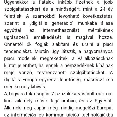
Ugyanakkor a fiatalok inkább fizetnek a jobb
szolgáltatásokért és a minőségért, mint a 24 év
felettiek. A számokból levonható következtetés
szerint a „digitális generáció” munkába állása
egyúttal az internethasználat mértékének
ugrásszerű emelkedését is magával hozza.
Onnantól ők fogják alakítani és uralni a piaci
tendenciákat. Miután úgy látszik, a hagyományos
piaci modellek megrekedtek, a vállalkozásoknak
kiutat jelenthet, ha ennek a nemzedéknek kínálnak
majd vonzó, testreszabott szolgáltatásokat. A
digitális Európa egyrészt lehetőség, másrészt ma
még komoly kihívás.
A fogyasztók csupán 7 százaléka vásárolt már on-
line valamely másik tagállamban, és az Egyesült
Államok meg Japán még mindig megelőzi Európát
az információs és kommunikációs technológiákba