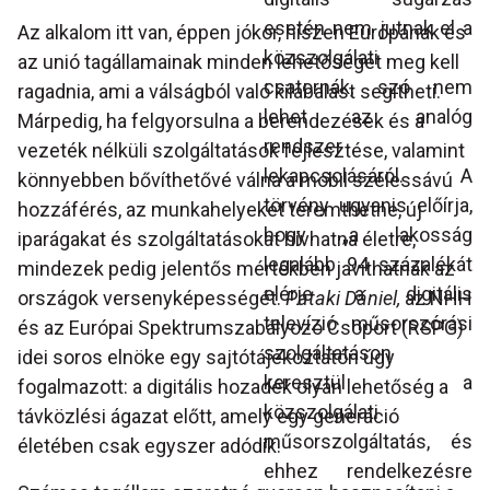
esetén nem jutnak el a
Az alkalom itt van, éppen jókor, hiszen Európának és
közszolgálati
az unió tagállamainak minden lehetőséget meg kell
csatornák, szó nem
ragadnia, ami a válságból való kilábalást segítheti.
lehet az analóg
Márpedig, ha felgyorsulna a berendezések és a
rendszer
vezeték nélküli szolgáltatások fejlesztése, valamint
lekapcsolásáról. A
könnyebben bővíthetővé válna a mobil szélessávú
törvény ugyanis előírja,
hozzáférés, az munkahelyeket teremthetne, új
hogy „a lakosság
iparágakat és szolgáltatásokat hívhatna életre,
legalább 94 százalékát
mindezek pedig jelentős mértékben javíthatnák az
elérje a digitális
országok versenyképességét.
Pataki Dániel,
az NHH
televízió műsorszórási
és az Európai Spektrumszabályozó Csoport (RSPG)
szolgáltatáson
idei soros elnöke egy sajtótájékoztatón úgy
keresztül a
fogalmazott: a digitális hozadék olyan lehetőség a
közszolgálati
távközlési ágazat előtt, amely egy generáció
műsorszolgáltatás, és
életében csak egyszer adódik.
ehhez rendelkezésre