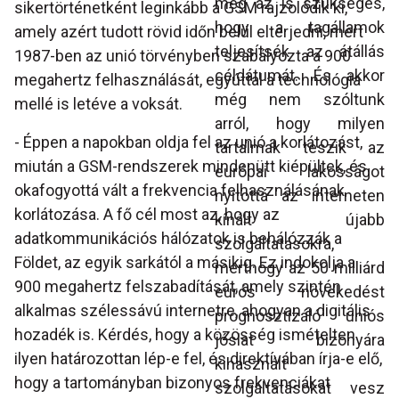
még az is szükséges,
sikertörténetként leginkább a GSM rajzolódik ki,
hogy a tagállamok
amely azért tudott rövid időn belül elterjedni, mert
teljesítsék az átállás
1987-ben az unió törvényben szabályozta a 900
céldátumát. És akkor
megahertz felhasználását, egyúttal a technológia
még nem szóltunk
mellé is letéve a voksát.
arról, hogy milyen
- Éppen a napokban oldja fel az unió a korlátozást,
tartalmak teszik az
miután a GSM-rendszerek mindenütt kiépültek, és
európai lakosságot
okafogyottá vált a frekvencia felhasználásának
nyitottá az interneten
korlátozása. A fő cél most az, hogy az
kínált újabb
adatkommunikációs hálózatok is behálózzák a
szolgáltatásokra,
Földet, az egyik sarkától a másikig. Ez indokolja a
merthogy az 50 milliárd
900 megahertz felszabadítását, amely szintén
eurós növekedést
alkalmas szélessávú internetre, ahogyan a digitális
prognosztizáló uniós
hozadék is. Kérdés, hogy a közösség ismételten
jóslat bizonyára
ilyen határozottan lép-e fel, és direktívában írja-e elő,
kihasznált
hogy a tartományban bizonyos frekvenciákat
szolgáltatásokat vesz