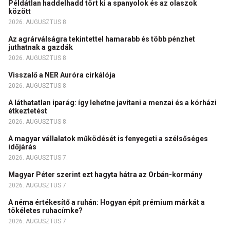
Példátlan haddelhadd tört ki a spanyolok és az olaszok
között
2026. AUGUSZTUS 8.
Az agrárválságra tekintettel hamarabb és több pénzhet
juthatnak a gazdák
2026. AUGUSZTUS 8.
Visszalő a NER Auróra cirkálója
2026. AUGUSZTUS 8.
A láthatatlan iparág: így lehetne javítani a menzai és a kórházi
étkeztetést
2026. AUGUSZTUS 8.
A magyar vállalatok működését is fenyegeti a szélsőséges
időjárás
2026. AUGUSZTUS 7.
Magyar Péter szerint ezt hagyta hátra az Orbán-kormány
2026. AUGUSZTUS 7.
A néma értékesítő a ruhán: Hogyan épít prémium márkát a
tökéletes ruhacímke?
2026. AUGUSZTUS 7.