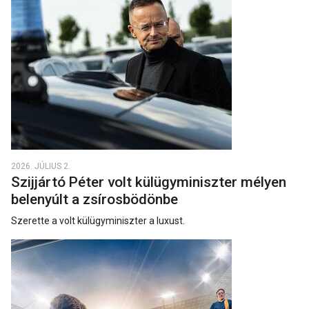
2026. JÚLIUS 2.
Szijjártó Péter volt külügyminiszter mélyen
belenyúlt a zsírosbödönbe
Szerette a volt külügyminiszter a luxust.