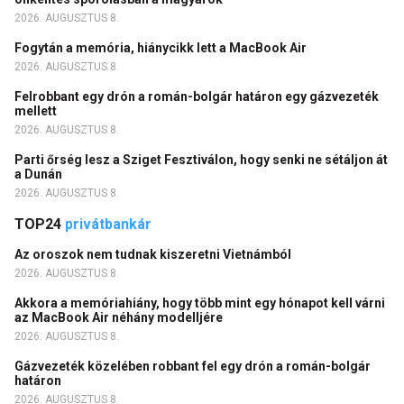
2026. AUGUSZTUS 8.
Fogytán a memória, hiánycikk lett a MacBook Air
2026. AUGUSZTUS 8.
Felrobbant egy drón a román-bolgár határon egy gázvezeték
mellett
2026. AUGUSZTUS 8.
Parti őrség lesz a Sziget Fesztiválon, hogy senki ne sétáljon át
a Dunán
2026. AUGUSZTUS 8.
TOP24
privátbankár
Az oroszok nem tudnak kiszeretni Vietnámból
2026. AUGUSZTUS 8.
Akkora a memóriahiány, hogy több mint egy hónapot kell várni
az MacBook Air néhány modelljére
2026. AUGUSZTUS 8.
Gázvezeték közelében robbant fel egy drón a román-bolgár
határon
2026. AUGUSZTUS 8.