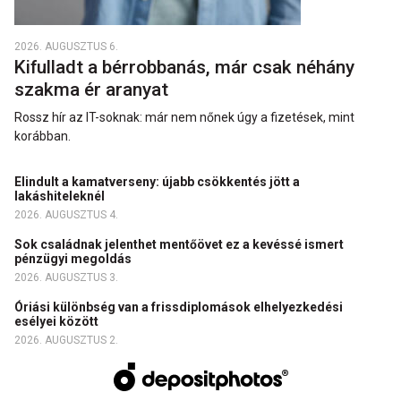
2026. AUGUSZTUS 6.
Kifulladt a bérrobbanás, már csak néhány
szakma ér aranyat
Rossz hír az IT-soknak: már nem nőnek úgy a fizetések, mint
korábban.
Elindult a kamatverseny: újabb csökkentés jött a
lakáshiteleknél
2026. AUGUSZTUS 4.
Sok családnak jelenthet mentőövet ez a kevéssé ismert
pénzügyi megoldás
2026. AUGUSZTUS 3.
Óriási különbség van a frissdiplomások elhelyezkedési
esélyei között
2026. AUGUSZTUS 2.