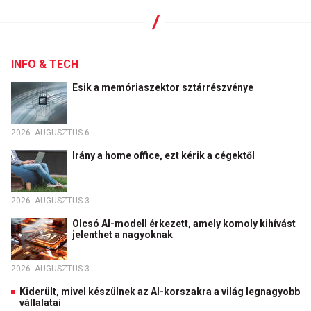
INFO & TECH
Esik a memóriaszektor sztárrészvénye
2026. AUGUSZTUS 6.
Irány a home office, ezt kérik a cégektől
2026. AUGUSZTUS 3.
Olcsó AI-modell érkezett, amely komoly kihívást
jelenthet a nagyoknak
2026. AUGUSZTUS 3.
Kiderült, mivel készülnek az AI-korszakra a világ legnagyobb
vállalatai