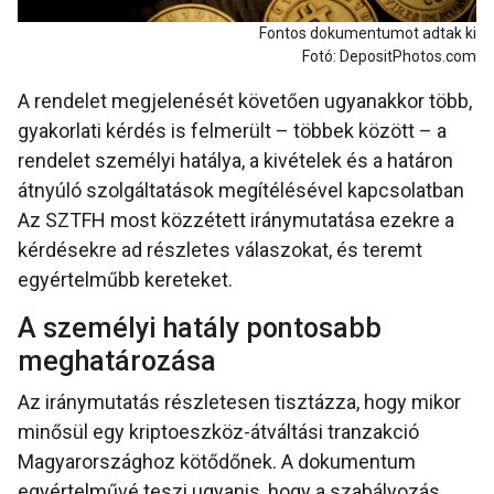
Fontos dokumentumot adtak ki
Fotó: DepositPhotos.com
A rendelet megjelenését követően ugyanakkor több,
gyakorlati kérdés is felmerült – többek között – a
rendelet személyi hatálya, a kivételek és a határon
átnyúló szolgáltatások megítélésével kapcsolatban
Az SZTFH most közzétett iránymutatása ezekre a
kérdésekre ad részletes válaszokat, és teremt
egyértelműbb kereteket.
A személyi hatály pontosabb
meghatározása
Az iránymutatás részletesen tisztázza, hogy mikor
minősül egy kriptoeszköz-átváltási tranzakció
Magyarországhoz kötődőnek. A dokumentum
egyértelművé teszi ugyanis, hogy a szabályozás