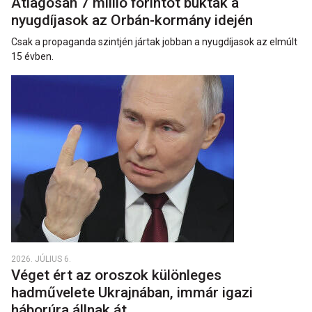
Átlagosan 7 millió forintot buktak a
nyugdíjasok az Orbán-kormány idején
Csak a propaganda szintjén jártak jobban a nyugdíjasok az elmúlt
15 évben.
2026. JÚLIUS 6.
Véget ért az oroszok különleges
hadművelete Ukrajnában, immár igazi
háborúra állnak át