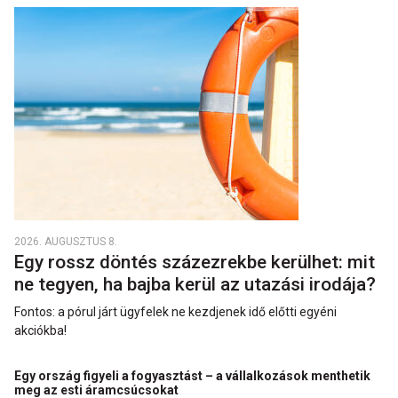
2026. AUGUSZTUS 8.
Egy rossz döntés százezrekbe kerülhet: mit
ne tegyen, ha bajba kerül az utazási irodája?
Fontos: a pórul járt ügyfelek ne kezdjenek idő előtti egyéni
akciókba!
Egy ország figyeli a fogyasztást – a vállalkozások menthetik
meg az esti áramcsúcsokat