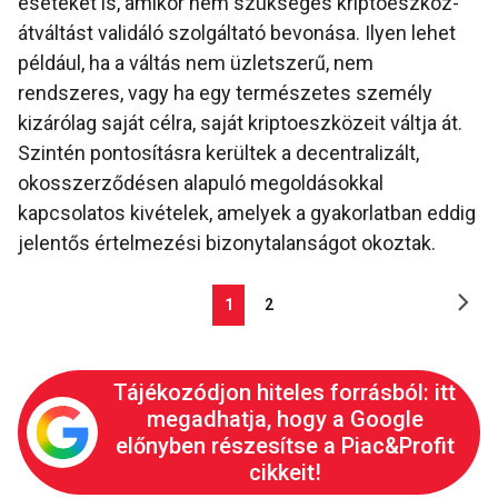
eseteket is, amikor nem szükséges kriptoeszköz-
átváltást validáló szolgáltató bevonása. Ilyen lehet
például, ha a váltás nem üzletszerű, nem
rendszeres, vagy ha egy természetes személy
kizárólag saját célra, saját kriptoeszközeit váltja át.
Szintén pontosításra kerültek a decentralizált,
okosszerződésen alapuló megoldásokkal
kapcsolatos kivételek, amelyek a gyakorlatban eddig
jelentős értelmezési bizonytalanságot okoztak.
1
2
Tájékozódjon hiteles forrásból: itt
megadhatja, hogy a Google
előnyben részesítse a Piac&Profit
cikkeit!