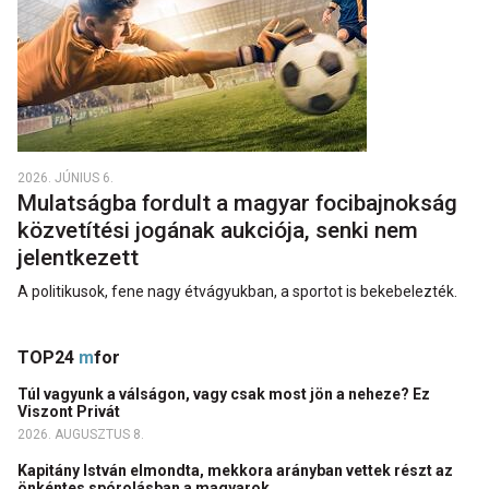
2026. JÚNIUS 6.
Mulatságba fordult a magyar focibajnokság
közvetítési jogának aukciója, senki nem
jelentkezett
A politikusok, fene nagy étvágyukban, a sportot is bekebelezték.
TOP24
m
for
Túl vagyunk a válságon, vagy csak most jön a neheze? Ez
Viszont Privát
2026. AUGUSZTUS 8.
Kapitány István elmondta, mekkora arányban vettek részt az
önkéntes spórolásban a magyarok