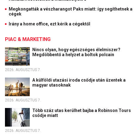
Megkongatták a vészharangot Paks miatt: így segíthetnek a
cégek
Irány a home office, ezt kérik a cégektől
PIAC & MARKETING
Nincs olyan, hogy egészséges élelmiszer?
Megdöbbentő a helyzet a boltok polcain
2026. AUGUSZTUS 7.
A külföldi utazási iroda csődje után üzentek a
magyar utasoknak
2026. AUGUSZTUS 7.
Több száz utas kerülhet bajba a Robinson Tours
csődje miatt
2026. AUGUSZTUS 7.