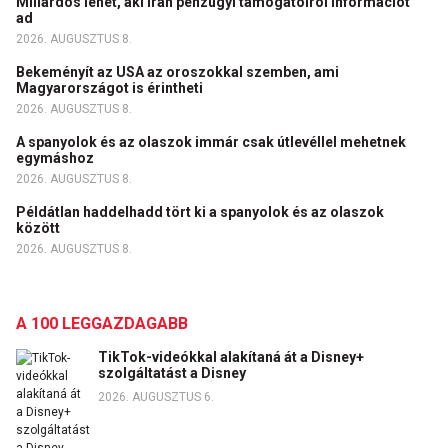
Millárdos lehet, aki Irán pénzügyi támogatóiról információt
ad
2026. AUGUSZTUS 8.
Bekeményít az USA az oroszokkal szemben, ami
Magyarországot is érintheti
2026. AUGUSZTUS 8.
A spanyolok és az olaszok immár csak útlevéllel mehetnek
egymáshoz
2026. AUGUSZTUS 8.
Példátlan haddelhadd tört ki a spanyolok és az olaszok
között
2026. AUGUSZTUS 8.
A 100 LEGGAZDAGABB
TikTok-videókkal alakítaná át a Disney+
szolgáltatást a Disney
2026. AUGUSZTUS 6.