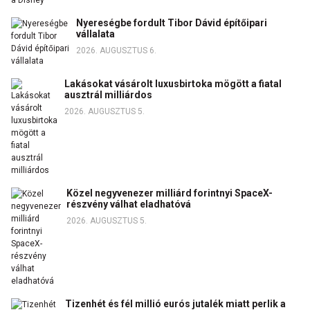
Nyereségbe fordult Tibor Dávid építőipari
vállalata
2026. AUGUSZTUS 6.
Lakásokat vásárolt luxusbirtoka mögött a fiatal
ausztrál milliárdos
2026. AUGUSZTUS 5.
Közel negyvenezer milliárd forintnyi SpaceX-
részvény válhat eladhatóvá
2026. AUGUSZTUS 5.
Tizenhét és fél millió eurós jutalék miatt perlik a