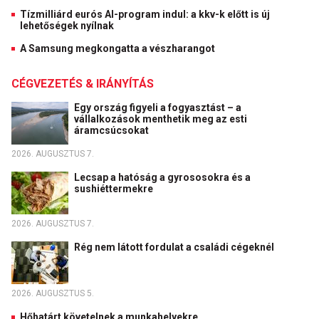
Tízmilliárd eurós AI-program indul: a kkv-k előtt is új
lehetőségek nyílnak
A Samsung megkongatta a vészharangot
CÉGVEZETÉS & IRÁNYÍTÁS
Egy ország figyeli a fogyasztást – a
vállalkozások menthetik meg az esti
áramcsúcsokat
2026. AUGUSZTUS 7.
Lecsap a hatóság a gyrososokra és a
sushiéttermekre
2026. AUGUSZTUS 7.
Rég nem látott fordulat a családi cégeknél
2026. AUGUSZTUS 5.
Hőhatárt követelnek a munkahelyekre