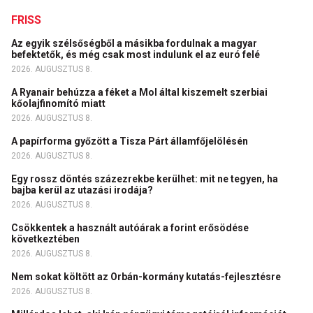
FRISS
Az egyik szélsőségből a másikba fordulnak a magyar
befektetők, és még csak most indulunk el az euró felé
2026. AUGUSZTUS 8.
A Ryanair behúzza a féket a Mol által kiszemelt szerbiai
kőolajfinomító miatt
2026. AUGUSZTUS 8.
A papírforma győzött a Tisza Párt államfőjelölésén
2026. AUGUSZTUS 8.
Egy rossz döntés százezrekbe kerülhet: mit ne tegyen, ha
bajba kerül az utazási irodája?
2026. AUGUSZTUS 8.
Csökkentek a használt autóárak a forint erősödése
következtében
2026. AUGUSZTUS 8.
Nem sokat költött az Orbán-kormány kutatás-fejlesztésre
2026. AUGUSZTUS 8.