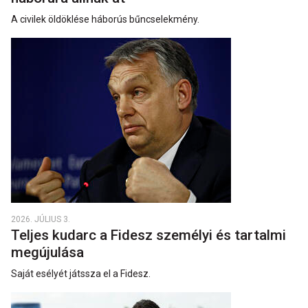
A civilek öldöklése háborús bűncselekmény.
2026. JÚLIUS 3.
Teljes kudarc a Fidesz személyi és tartalmi
megújulása
Saját esélyét játssza el a Fidesz.