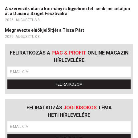
A szervezők után a kormány is figyelmeztet: senki ne sétáljon
át a Dunán a Sziget Fesztiválra
2026. AUGUSZTUS 8.
Megnevezte elnökjelöltjét a Tisza Párt
2026. AUGUSZTUS 8.
FELIRATKOZÁS A
PIAC & PROFIT
ONLINE MAGAZIN
HÍRLEVELÉRE
FELIRATKOZOM
FELIRATKOZÁS
JOGI KISOKOS
TÉMA
HETI HÍRLEVELÉRE