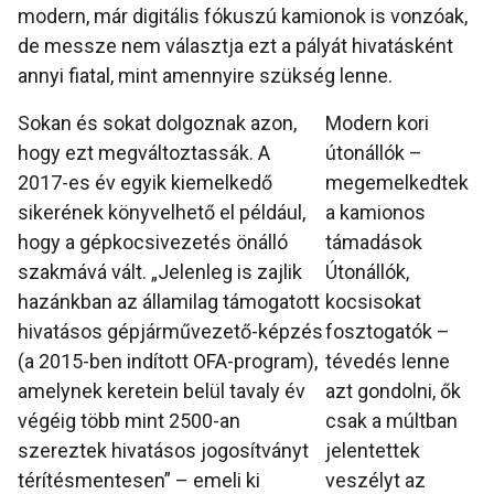
modern, már digitális fókuszú kamionok is vonzóak,
de messze nem választja ezt a pályát hivatásként
annyi fiatal, mint amennyire szükség lenne.
Sokan és sokat dolgoznak azon,
Modern kori
hogy ezt megváltoztassák. A
útonállók –
2017-es év egyik kiemelkedő
megemelkedtek
sikerének könyvelhető el például,
a kamionos
hogy a gépkocsivezetés önálló
támadások
szakmává vált. „Jelenleg is zajlik
Útonállók,
hazánkban az államilag támogatott
kocsisokat
hivatásos gépjárművezető-képzés
fosztogatók –
(a 2015-ben indított OFA-program),
tévedés lenne
amelynek keretein belül tavaly év
azt gondolni, ők
végéig több mint 2500-an
csak a múltban
szereztek hivatásos jogosítványt
jelentettek
térítésmentesen” – emeli ki
veszélyt az