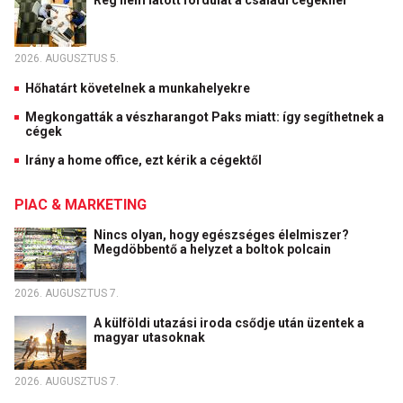
Rég nem látott fordulat a családi cégeknél
2026. AUGUSZTUS 5.
Hőhatárt követelnek a munkahelyekre
Megkongatták a vészharangot Paks miatt: így segíthetnek a
cégek
Irány a home office, ezt kérik a cégektől
PIAC & MARKETING
Nincs olyan, hogy egészséges élelmiszer?
Megdöbbentő a helyzet a boltok polcain
2026. AUGUSZTUS 7.
A külföldi utazási iroda csődje után üzentek a
magyar utasoknak
2026. AUGUSZTUS 7.