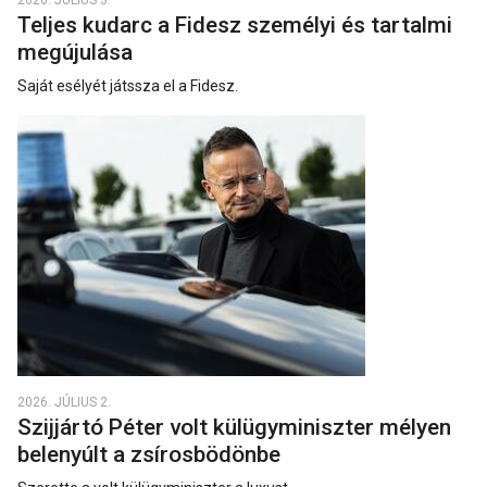
2026. JÚLIUS 3.
Teljes kudarc a Fidesz személyi és tartalmi
megújulása
Saját esélyét játssza el a Fidesz.
2026. JÚLIUS 2.
Szijjártó Péter volt külügyminiszter mélyen
belenyúlt a zsírosbödönbe