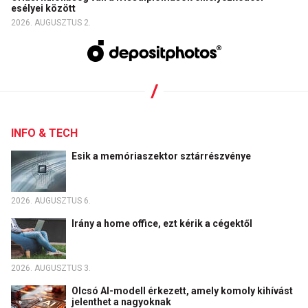
esélyei között
2026. AUGUSZTUS 2.
INFO & TECH
Esik a memóriaszektor sztárrészvénye
2026. AUGUSZTUS 6.
Irány a home office, ezt kérik a cégektől
2026. AUGUSZTUS 3.
Olcsó AI-modell érkezett, amely komoly kihívást
jelenthet a nagyoknak