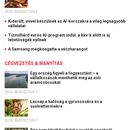
2026. AUGUSZTUS 3.
Kiderült, mivel készülnek az AI-korszakra a világ legnagyobb
vállalatai
Tízmilliárd eurós AI-program indul: a kkv-k előtt is új
lehetőségek nyílnak
A Samsung megkongatta a vészharangot
CÉGVEZETÉS & IRÁNYÍTÁS
Egy ország figyeli a fogyasztást – a
vállalkozások menthetik meg az esti
áramcsúcsokat
2026. AUGUSZTUS 7.
Lecsap a hatóság a gyrososokra és a
sushiéttermekre
2026. AUGUSZTUS 7.