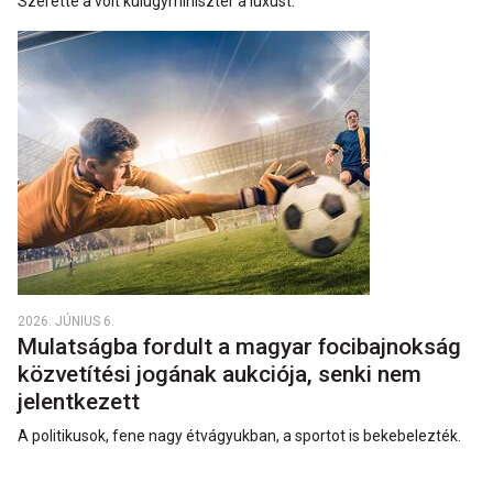
Szerette a volt külügyminiszter a luxust.
2026. JÚNIUS 6.
Mulatságba fordult a magyar focibajnokság
közvetítési jogának aukciója, senki nem
jelentkezett
A politikusok, fene nagy étvágyukban, a sportot is bekebelezték.