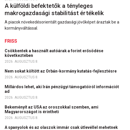
A külföldi befektetők a tényleges
makrogazdasági stabilitást értékelik
A piacok növekedésorientált gazdasági jövőképet áraztak be a
kormányváltással.
FRISS
Csökkentek a használt autóárak a forint erősödése
következtében
2026. AUGUSZTUS 8.
Nem sokat költött az Orbán-kormány kutatás-fejlesztésre
2026. AUGUSZTUS 8.
Millárdos lehet, aki Irán pénzügyi támogatóiról információt
ad
2026. AUGUSZTUS 8.
Bekeményít az USA az oroszokkal szemben, ami
Magyarországot is érintheti
2026. AUGUSZTUS 8.
A spanyolok és az olaszok immár csak útlevéllel mehetnek