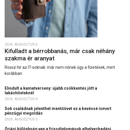
2026. AUGUSZTUS 6.
Kifulladt a bérrobbanás, már csak néhány
szakma ér aranyat
Rossz hír az IT-soknak: már nem nőnek úgy a fizetések, mint
korábban.
Elindult a kamatverseny: újabb csökkentés jött a
lakáshiteleknél
2026. AUGUSZTUS 4.
Sok családnak jelenthet mentőövet ez a kevéssé ismert
pénzügyi megoldás
2026. AUGUSZTUS 3.
Óriási különbség van a frissdiplomások elhelyezkedési