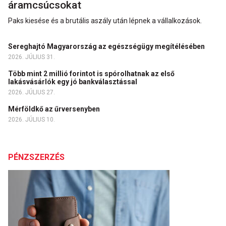
áramcsúcsokat
Paks kiesése és a brutális aszály után lépnek a vállalkozások.
Sereghajtó Magyarország az egészségügy megítélésében
2026. JÚLIUS 31.
Több mint 2 millió forintot is spórolhatnak az első
lakásvásárlók egy jó bankválasztással
2026. JÚLIUS 27.
Mérföldkő az űrversenyben
2026. JÚLIUS 10.
PÉNZSZERZÉS