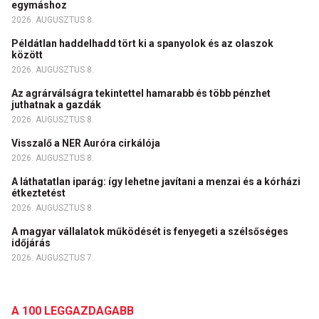
egymáshoz
2026. AUGUSZTUS 8.
Példátlan haddelhadd tört ki a spanyolok és az olaszok
között
2026. AUGUSZTUS 8.
Az agrárválságra tekintettel hamarabb és több pénzhet
juthatnak a gazdák
2026. AUGUSZTUS 8.
Visszalő a NER Auróra cirkálója
2026. AUGUSZTUS 8.
A láthatatlan iparág: így lehetne javítani a menzai és a kórházi
étkeztetést
2026. AUGUSZTUS 8.
A magyar vállalatok működését is fenyegeti a szélsőséges
időjárás
2026. AUGUSZTUS 7.
A 100 LEGGAZDAGABB