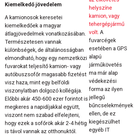
Kiemelkedő jövedelem
helyszíne
kamion, vagy
A kamionosok keresetei
tehergépjármű
kiemelkedőek a magyar
volt.
A
átlagjövedelmek vonatkozásában.
fuvarcégek
Természetesen vannak
esetében a GPS
különbségek, de általánosságban
alapú
elmondható, hogy egy nemzetközi
járműkövetés
fuvarokat teljesítő kamion- vagy
ma már alap
autóbuszsofőr magasabb fizetést
védekezési
visz haza, mint egy belföldi
forma az ilyen
viszonylatban dolgozó kollégája.
jellegű
Előbbi akár 450-600 ezer forintot is
bűncselekmények
megkeres a napidíjakkal együtt,
ellen, de ez
viszont nem szabad elfelejteni,
kiegészülhet
hogy ezek a sofőrök akár 2-4 hétig
egyéb IT
is távol vannak az otthonuktól.