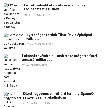
TikTok-videókkal alakítaná át a Disney+
szolgáltatást a Disney
2026. AUGUSZTUS 6.
Nyereségbe fordult Tibor Dávid építőipari
vállalata
2026. AUGUSZTUS 6.
Lakásokat vásárolt luxusbirtoka mögött a fiatal
ausztrál milliárdos
2026. AUGUSZTUS 5.
Közel negyvenezer milliárd forintnyi SpaceX-
részvény válhat eladhatóvá
2026. AUGUSZTUS 5.