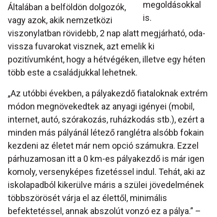
megoldásokkal
Általában a belföldön dolgozók,
is.
vagy azok, akik nemzetközi
viszonylatban rövidebb, 2 nap alatt megjárható, oda-
vissza fuvarokat visznek, azt emelik ki
pozitívumként, hogy a hétvégéken, illetve egy héten
több este a családjukkal lehetnek.
„Az utóbbi években, a pályakezdő fiataloknak extrém
módon megnövekedtek az anyagi igényei (mobil,
internet, autó, szórakozás, ruházkodás stb.), ezért a
minden más pályánál létező ranglétra alsóbb fokain
kezdeni az életet már nem opció számukra. Ezzel
párhuzamosan itt a 0 km-es pályakezdő is már igen
komoly, versenyképes fizetéssel indul. Tehát, aki az
iskolapadból kikerülve máris a szülei jövedelmének
többszörösét várja el az élettől, minimális
befektetéssel, annak abszolút vonzó ez a pálya.” –