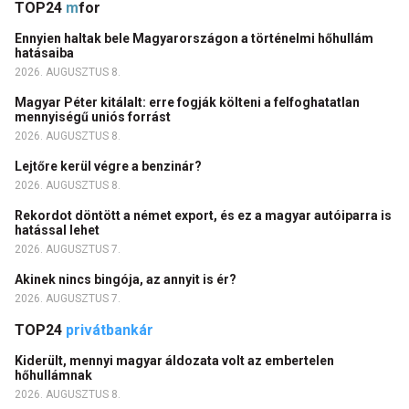
TOP24
m
for
Ennyien haltak bele Magyarországon a történelmi hőhullám
hatásaiba
2026. AUGUSZTUS 8.
Magyar Péter kitálalt: erre fogják költeni a felfoghatatlan
mennyiségű uniós forrást
2026. AUGUSZTUS 8.
Lejtőre kerül végre a benzinár?
2026. AUGUSZTUS 8.
Rekordot döntött a német export, és ez a magyar autóiparra is
hatással lehet
2026. AUGUSZTUS 7.
Akinek nincs bingója, az annyit is ér?
2026. AUGUSZTUS 7.
TOP24
privátbankár
Kiderült, mennyi magyar áldozata volt az embertelen
hőhullámnak
2026. AUGUSZTUS 8.