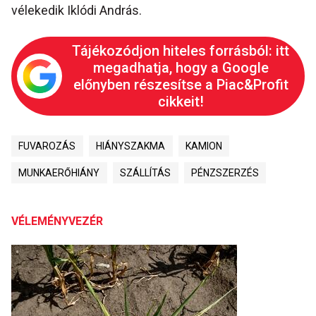
vélekedik Iklódi András.
Tájékozódjon hiteles forrásból: itt
megadhatja, hogy a Google
előnyben részesítse a Piac&Profit
cikkeit!
FUVAROZÁS
HIÁNYSZAKMA
KAMION
MUNKAERŐHIÁNY
SZÁLLÍTÁS
PÉNZSZERZÉS
VÉLEMÉNYVEZÉR