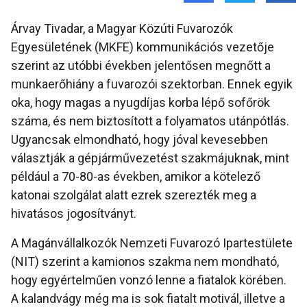
Árvay Tivadar, a Magyar Közúti Fuvarozók
Egyesületének (MKFE) kommunikációs vezetője
szerint az utóbbi években jelentősen megnőtt a
munkaerőhiány a fuvarozói szektorban. Ennek egyik
oka, hogy magas a nyugdíjas korba lépő sofőrök
száma, és nem biztosított a folyamatos utánpótlás.
Ugyancsak elmondható, hogy jóval kevesebben
választják a gépjárművezetést szakmájuknak, mint
például a 70-80-as években, amikor a kötelező
katonai szolgálat alatt ezrek szerezték meg a
hivatásos jogosítványt.
A Magánvállalkozók Nemzeti Fuvarozó Ipartestülete
(NIT) szerint a kamionos szakma nem mondható,
hogy egyértelműen vonzó lenne a fiatalok körében.
A kalandvágy még ma is sok fiatalt motivál, illetve a