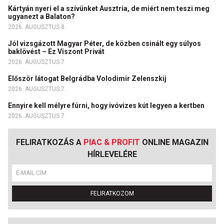
Kártyán nyeri el a szívünket Ausztria, de miért nem teszi meg
ugyanezt a Balaton?
2026. AUGUSZTUS 8.
Jól vizsgázott Magyar Péter, de közben csinált egy súlyos
baklövést – Ez Viszont Privát
2026. AUGUSZTUS 7.
Először látogat Belgrádba Volodimir Zelenszkij
2026. AUGUSZTUS 7.
Ennyire kell mélyre fúrni, hogy ivóvizes kút legyen a kertben
2026. AUGUSZTUS 7.
FELIRATKOZÁS A
PIAC & PROFIT
ONLINE MAGAZIN
HÍRLEVELÉRE
FELIRATKOZOM