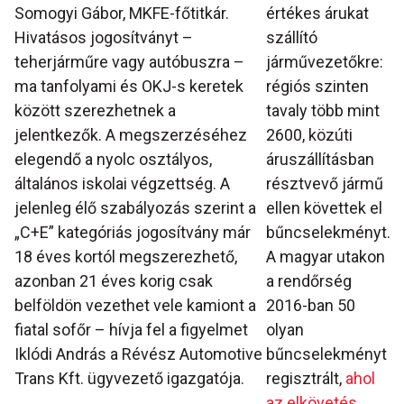
Somogyi Gábor, MKFE-főtitkár.
értékes árukat
Hivatásos jogosítványt –
szállító
teherjárműre vagy autóbuszra –
járművezetőkre:
ma tanfolyami és OKJ-s keretek
régiós szinten
között szerezhetnek a
tavaly több mint
jelentkezők. A megszerzéséhez
2600, közúti
elegendő a nyolc osztályos,
áruszállításban
általános iskolai végzettség. A
résztvevő jármű
jelenleg élő szabályozás szerint a
ellen követtek el
„C+E” kategóriás jogosítvány már
bűncselekményt.
18 éves kortól megszerezhető,
A magyar utakon
azonban 21 éves korig csak
a rendőrség
belföldön vezethet vele kamiont a
2016-ban 50
fiatal sofőr – hívja fel a figyelmet
olyan
Iklódi András a Révész Automotive
bűncselekményt
Trans Kft. ügyvezető igazgatója.
regisztrált,
ahol
az elkövetés