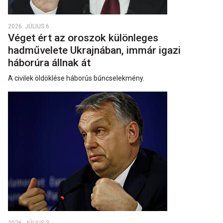
2026. JÚLIUS 6.
Véget ért az oroszok különleges
hadművelete Ukrajnában, immár igazi
háborúra állnak át
A civilek öldöklése háborús bűncselekmény.