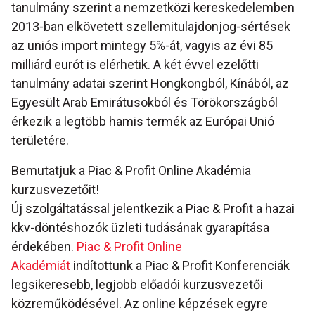
tanulmány szerint a nemzetközi kereskedelemben
2013-ban elkövetett szellemitulajdonjog-sértések
az uniós import mintegy 5%-át, vagyis az évi 85
milliárd eurót is elérhetik. A két évvel ezelőtti
tanulmány adatai szerint Hongkongból, Kínából, az
Egyesült Arab Emirátusokból és Törökországból
érkezik a legtöbb hamis termék az Európai Unió
területére.
Bemutatjuk a Piac & Profit Online Akadémia
kurzusvezetőit!
Új szolgáltatással jelentkezik a Piac & Profit a hazai
kkv-döntéshozók üzleti tudásának gyarapítása
érdekében.
Piac & Profit Online
Akadémiát
indítottunk a Piac & Profit Konferenciák
legsikeresebb, legjobb előadói kurzusvezetői
közreműködésével. Az online képzések egyre