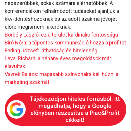
népszerűbbek, sokak számára elérhetőbbek. A
konferenciákon felhalmozott tudásokat ajánljuk a
kkv-döntéshozóknak és az adott szakma jövőjét
előre megismerni akaróknak.
Borbély László: ez a terület kardinális fontosságú
Bíró Nóra: a tűpontos kommunikáció hozza a profitot
Ferling József: láthatóság és hitelesség
Lévai Richárd: a néhány éves megoldások már
elavultak
Vavrek Balázs: magasabb színvonalra kell húzni a
marketing szakmát
Tájékozódjon hiteles forrásból: itt
megadhatja, hogy a Google
előnyben részesítse a Piac&Profit
cikkeit!