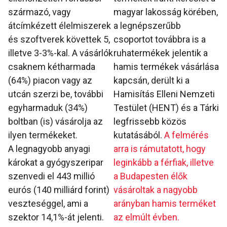
származó, vagy
magyar lakosság körében,
átcímkézett élelmiszerek
a legnépszerűbb
és szoftverek követtek 5,
csoportot továbbra is a
illetve 3-3%-kal. A vásárlók
ruhatermékek jelentik a
csaknem kétharmada
hamis termékek vásárlása
(64%) piacon vagy az
kapcsán, derült ki a
utcán szerzi be, további
Hamisítás Elleni Nemzeti
egyharmaduk (34%)
Testület (HENT) és a Tárki
boltban (is) vásárolja az
legfrissebb közös
ilyen termékeket.
kutatásából.
A felmérés
A legnagyobb anyagi
arra is rámutatott, hogy
károkat a gyógyszeripar
leginkább a férfiak, illetve
szenvedi el 443 millió
a Budapesten élők
eurós (140 milliárd forint)
vásároltak a nagyobb
veszteséggel, ami a
arányban hamis terméket
szektor 14,1%-át jelenti.
az elmúlt évben.