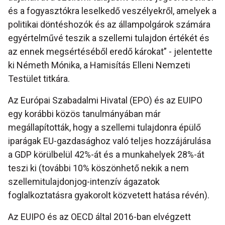
és a fogyasztókra leselkedő veszélyekről, amelyek a
politikai döntéshozók és az állampolgárok számára
egyértelművé teszik a szellemi tulajdon értékét és
az ennek megsértéséből eredő károkat” - jelentette
ki Németh Mónika, a Hamisítás Elleni Nemzeti
Testület titkára.
Az Európai Szabadalmi Hivatal (EPO) és az EUIPO
egy korábbi közös tanulmányában már
megállapították, hogy a szellemi tulajdonra épülő
iparágak EU-gazdasághoz való teljes hozzájárulása
a GDP körülbelül 42%-át és a munkahelyek 28%-át
teszi ki (további 10% köszönhető nekik a nem
szellemitulajdonjog-intenzív ágazatok
foglalkoztatásra gyakorolt közvetett hatása révén).
Az EUIPO és az OECD által 2016-ban elvégzett