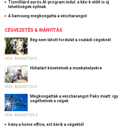
Tízmilliárd eurós AI-program indul: a kkv-k előtt is új
lehetőségek nyílnak
A Samsung megkongatta a vészharangot
CÉGVEZETÉS & IRÁNYÍTÁS
Rég nem látott fordulat a családi cégeknél
2026. AUGUSZTUS 5.
Hőhatárt követelnek a munkahelyekre
2026. AUGUSZTUS 5.
Megkongatták a vészharangot Paks miatt: így
segíthetnek a cégek
2026. AUGUSZTUS 4.
Irány a home office, ezt kérik a cégektől