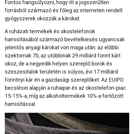
Fontos hangsúlyozni, hogy itt a jogszerűtlen
forrásból származó és főleg az interneten rendelt
gyógyszerek okozzák a károkat.
A ruházati termékek és okostelefonok
hamisításából származó bevételkiesés ugyancsak
jelentős anyagi károkat von maga után: az előbbi
szektornak 70, az utóbbinak 29 milliárd forint kárt
okoz, de a negyedik helyen szereplő borok és
szeszesitalok területén is súlyos, évi 17 milliárd
forintnyi kár éri a gazdasági szereplőket. Az EUIPO
becslései alapján a ruhaipar és az okostelefon-piac
15-15%-a, míg az alkoholtermékek 10%-a fertőzött
hamisítással.