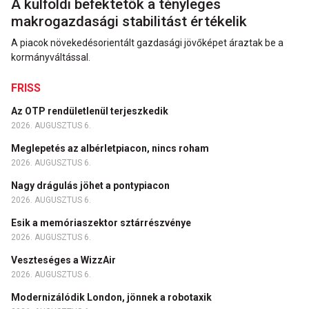
A külföldi befektetők a tényleges
makrogazdasági stabilitást értékelik
A piacok növekedésorientált gazdasági jövőképet áraztak be a
kormányváltással.
FRISS
Az OTP rendületlenül terjeszkedik
2026. AUGUSZTUS 6.
Meglepetés az albérletpiacon, nincs roham
2026. AUGUSZTUS 6.
Nagy drágulás jöhet a pontypiacon
2026. AUGUSZTUS 6.
Esik a memóriaszektor sztárrészvénye
2026. AUGUSZTUS 6.
Veszteséges a WizzAir
2026. AUGUSZTUS 6.
Modernizálódik London, jönnek a robotaxik