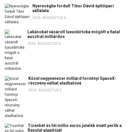
Nyereségbe fordult Tibor Dávid építőipari
vállalata
2026. AUGUSZTUS 6.
Lakásokat vásárolt luxusbirtoka mögött a fiatal
ausztrál milliárdos
2026. AUGUSZTUS 5.
Közel negyvenezer milliárd forintnyi SpaceX-
részvény válhat eladhatóvá
2026. AUGUSZTUS 5.
Tizenhét és fél millió eurós jutalék miatt perlik a
Revolut alapítóját