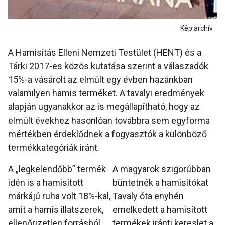
Kép:archív
A Hamisítás Elleni Nemzeti Testület (HENT) és a
Tárki 2017-es közös kutatása szerint a válaszadók
15%-a vásárolt az elmúlt egy évben hazánkban
valamilyen hamis terméket. A tavalyi eredmények
alapján ugyanakkor az is megállapítható, hogy az
elmúlt évekhez hasonlóan továbbra sem egyforma
mértékben érdeklődnek a fogyasztók a különböző
termékkategóriák iránt.
A „legkelendőbb” termék
A magyarok szigorúbban
idén is a hamisított
büntetnék a hamisítókat
márkájú ruha volt 18%-kal,
Tavaly óta enyhén
amit a hamis illatszerek,
emelkedett a hamisított
ellenőrizetlen forrásból
termékek iránti kereslet a