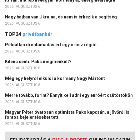
Itt van, mit lép a Magyar-kormány az energiaválságra
2026. AUGUSZTUS 6.
Nagy bajban van Ukrajna, és nem is érkezik a segítség
2026. AUGUSZTUS 6.
TOP24
privátbankár
Példátlan dróntámadás ért egy orosz régiót
2026. AUGUSZTUS 6.
Kilenc centi: Paks megmenkült?
2026. AUGUSZTUS 6.
Még egy helyről elküldi a kormány Nagy Mártont
2026. AUGUSZTUS 6.
Merre tovább, forint? Ennyit kell adni egy euróért csütörtökön
2026. AUGUSZTUS 6.
Magyar Péter óvatosan optimista Paks kapcsán, a jövőről is
fontos bejelentéseket tett
2026. AUGUSZTUS 6.