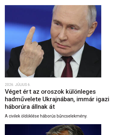
2026. JÚLIUS 6.
Véget ért az oroszok különleges
hadművelete Ukrajnában, immár igazi
háborúra állnak át
A civilek öldöklése háborús bűncselekmény.