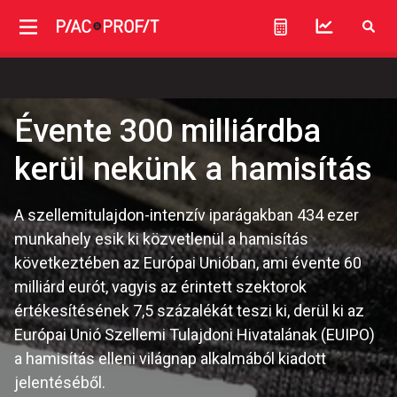
Évente 300 milliárdba
kerül nekünk a hamisítás
A szellemitulajdon-intenzív iparágakban 434 ezer
munkahely esik ki közvetlenül a hamisítás
következtében az Európai Unióban, ami évente 60
milliárd eurót, vagyis az érintett szektorok
értékesítésének 7,5 százalékát teszi ki, derül ki az
Európai Unió Szellemi Tulajdoni Hivatalának (EUIPO)
a hamisítás elleni világnap alkalmából kiadott
jelentéséből.