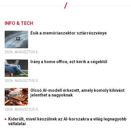
INFO & TECH
Esik a memóriaszektor sztárrészvénye
2026. AUGUSZTUS 6.
Irány a home office, ezt kérik a cégektől
2026. AUGUSZTUS 3.
Olcsó AI-modell érkezett, amely komoly kihívást
jelenthet a nagyoknak
2026. AUGUSZTUS 3.
Kiderült, mivel készülnek az AI-korszakra a világ legnagyobb
vállalatai