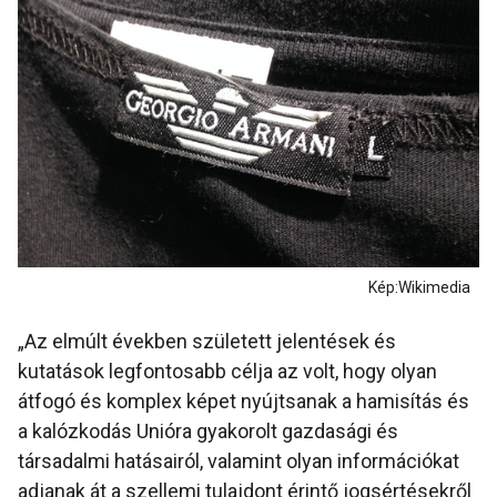
Kép:Wikimedia
„Az elmúlt években született jelentések és
kutatások legfontosabb célja az volt, hogy olyan
átfogó és komplex képet nyújtsanak a hamisítás és
a kalózkodás Unióra gyakorolt gazdasági és
társadalmi hatásairól, valamint olyan információkat
adjanak át a szellemi tulajdont érintő jogsértésekről