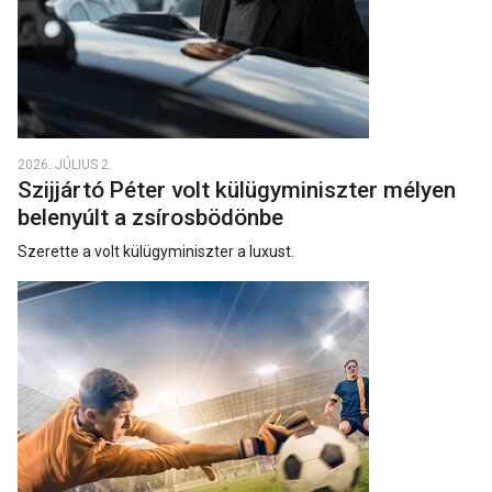
2026. JÚLIUS 2.
Szijjártó Péter volt külügyminiszter mélyen
belenyúlt a zsírosbödönbe
Szerette a volt külügyminiszter a luxust.