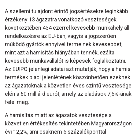
A szellemi tulajdont érintő jogsértésekre leginkább
érzékeny 13 ágazatra vonatkozó veszteségek
következtében 434 ezerrel kevesebb munkahely áll
rendelkezésre az EU-ban, vagyis a jogszerűen
működő gyártók ennyivel termelnek kevesebbet,
mint azt a hamisítás hiányában tennék, ezáltal
kevesebb munkavállalót is képesek foglalkoztatni.
Az EUIPO jelenlegi adatai azt mutatják, hogy a hamis
termékek piaci jelenlétének köszönhetően ezeknek
az ágazatoknak a közvetlen éves szintű vesztesége
eléri a 60 milliárd eurót, amely az eladások 7,5%-ának
felel meg.
A hamisítás miatt az ágazatok vesztesége a
közvetlen értékesítés tekintetében Magyarországon
évi 12,2%, ami csaknem 5 százalékponttal