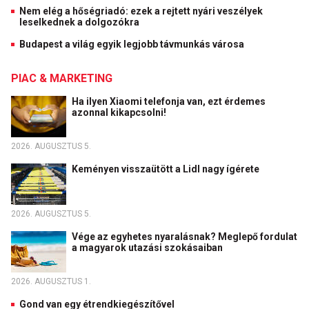
Nem elég a hőségriadó: ezek a rejtett nyári veszélyek
leselkednek a dolgozókra
Budapest a világ egyik legjobb távmunkás városa
PIAC & MARKETING
Ha ilyen Xiaomi telefonja van, ezt érdemes
azonnal kikapcsolni!
2026. AUGUSZTUS 5.
Keményen visszaütött a Lidl nagy ígérete
2026. AUGUSZTUS 5.
Vége az egyhetes nyaralásnak? Meglepő fordulat
a magyarok utazási szokásaiban
2026. AUGUSZTUS 1.
Gond van egy étrendkiegészítővel