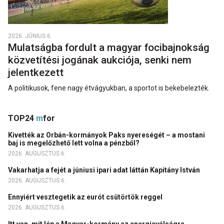
2026. JÚNIUS 6.
Mulatságba fordult a magyar focibajnokság
közvetítési jogának aukciója, senki nem
jelentkezett
A politikusok, fene nagy étvágyukban, a sportot is bekebelezték.
TOP24
m
for
Kivették az Orbán-kormányok Paks nyereségét – a mostani
baj is megelőzhető lett volna a pénzből?
2026. AUGUSZTUS 6.
Vakarhatja a fejét a júniusi ipari adat láttán Kapitány István
2026. AUGUSZTUS 6.
Ennyiért vesztegetik az eurót csütörtök reggel
2026. AUGUSZTUS 6.