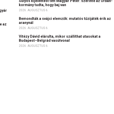
Súlyos kijelentést tett Magyar Péter: szerinte az Orbán-
kormány tudta, hogy baj van
igyár
2026. AUGUSZTUS 6.
Bemondták a svájci elemzők: mutatós tűzijáték érik az
aranynál
e az
2026. AUGUSZTUS 6.
Vitézy Dávid elárulta, mikor szállíthat utasokat a
Budapest–Belgrád vasútvonal
2026. AUGUSZTUS 6.