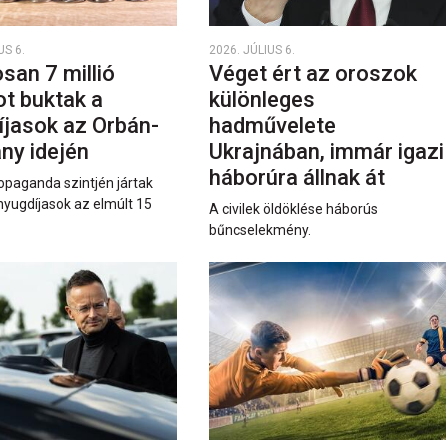
US 6.
2026. JÚLIUS 6.
san 7 millió
Véget ért az oroszok
ot buktak a
különleges
íjasok az Orbán-
hadművelete
ny idején
Ukrajnában, immár igazi
háborúra állnak át
opaganda szintjén jártak
nyugdíjasok az elmúlt 15
A civilek öldöklése háborús
bűncselekmény.