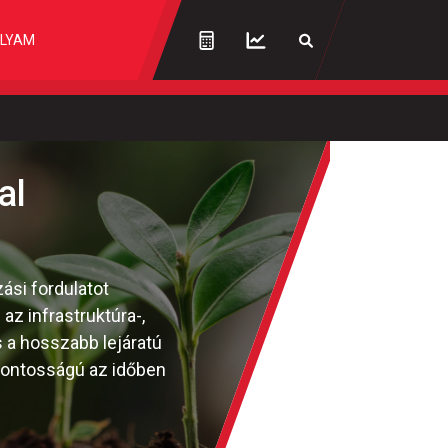
LYAM
al
ási fordulatot
z infrastruktúra-,
és a hosszabb lejáratú
sfontosságú az időben