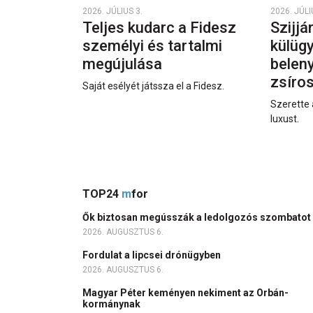
2026. JÚLIUS 3.
2026. JÚLI
Teljes kudarc a Fidesz
Szijjá
személyi és tartalmi
külüg
megújulása
beleny
zsíro
Saját esélyét játssza el a Fidesz.
Szerette 
luxust.
TOP24
m
for
Ők biztosan megússzák a ledolgozós szombatot
2026. AUGUSZTUS 6.
Fordulat a lipcsei drónügyben
2026. AUGUSZTUS 6.
Magyar Péter keményen nekiment az Orbán-
kormánynak