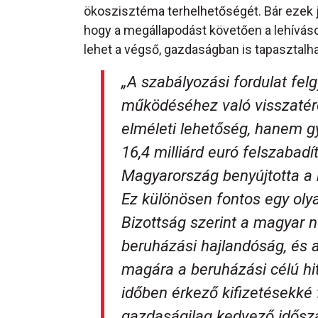
ökoszisztéma terhelhetőségét. Bár ezek jó
hogy a megállapodást követően a lehívás
lehet a végső, gazdaságban is tapasztal
„A szabályozási fordulat fel
működéséhez való visszatér
elméleti lehetőség, hanem gy
16,4 milliárd euró felszabad
Magyarország benyújtotta a he
Ez különösen fontos egy oly
Bizottság szerint a magyar 
beruházási hajlandóság, és a 
magára a beruházási célú hit
időben érkező kifizetésekké 
gazdaságilag kedvező idősza