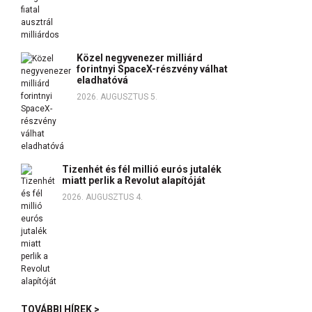
Közel negyvenezer milliárd
forintnyi SpaceX-részvény válhat
eladhatóvá
2026. AUGUSZTUS 5.
Tizenhét és fél millió eurós jutalék
miatt perlik a Revolut alapítóját
2026. AUGUSZTUS 4.
TOVÁBBI HÍREK >