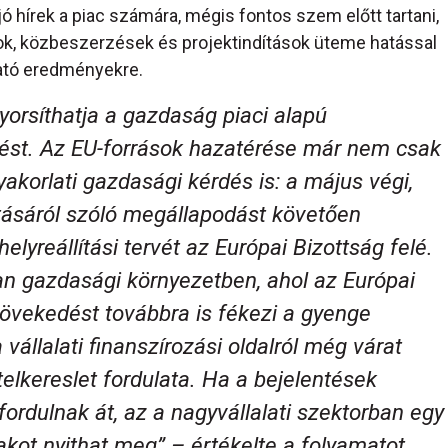
 hírek a piac számára, mégis fontos szem előtt tartani,
ok, közbeszerzések és projektindítások üteme hatással
ható eredményekre.
gyorsíthatja a gazdaság piaci alapú
ést. Az EU-források hazatérése már nem csak
akorlati gazdasági kérdés is: a május végi,
ításáról szóló megállapodást követően
lyreállítási tervét az Európai Bizottság felé.
an gazdasági környezetben, ahol az Európai
növekedést továbbra is fékezi a gyenge
vállalati finanszírozási oldalról még várat
elkereslet fordulata. Ha a bejelentések
fordulnak át, az a nagyvállalati szektorban egy
kot nyithat meg” – értékelte a folyamatot