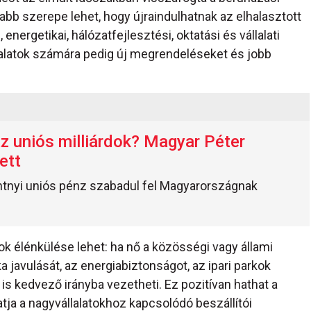
sabb szerepe lehet, hogy újraindulhatnak az elhalasztott
energetikai, hálózatfejlesztési, oktatási és vállalati
lalatok számára pedig új megrendeléseket és jobb
 uniós milliárdok? Magyar Péter
ett
intnyi uniós pénz szabadul fel Magyarországnak
ok élénkülése lehet: ha nő a közösségi vagy állami
ka javulását, az energiabiztonságot, az ipari parkok
is kedvező irányba vezetheti. Ez pozitívan hathat a
atja a nagyvállalatokhoz kapcsolódó beszállítói