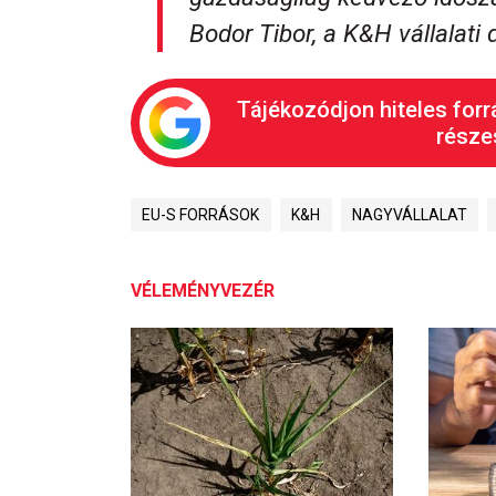
Bodor Tibor, a K&H vállalati 
Tájékozódjon hiteles forr
részes
EU-S FORRÁSOK
K&H
NAGYVÁLLALAT
VÉLEMÉNYVEZÉR