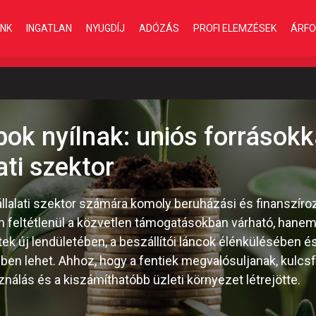
INK
INGATLAN
NYUGDÍJ
ADÓZÁS
PROFI ELEMZÉSEK
ÁRFO
ok nyílnak: uniós forrásokk
ati szektor
llalati szektor számára komoly beruházási és finanszíroz
 feltétlenül a közvetlen támogatásokban várható, hanem a
ektek új lendületében, a beszállítói láncok élénkülésében 
ében lehet. Ahhoz, hogy a fentiek megvalósuljanak, kulc
ználás és a kiszámíthatóbb üzleti környezet létrejötte.