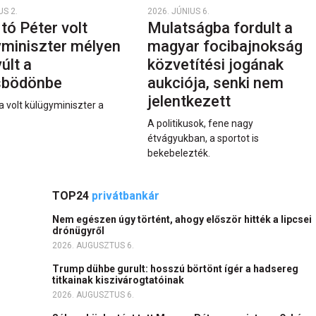
US 2.
2026. JÚNIUS 6.
rtó Péter volt
Mulatságba fordult a
yminiszter mélyen
magyar focibajnokság
últ a
közvetítési jogának
sbödönbe
aukciója, senki nem
jelentkezett
a volt külügyminiszter a
A politikusok, fene nagy
étvágyukban, a sportot is
bekebelezték.
TOP24
privátbankár
Nem egészen úgy történt, ahogy először hitték a lipcsei
drónügyről
2026. AUGUSZTUS 6.
Trump dühbe gurult: hosszú börtönt ígér a hadsereg
titkainak kiszivárogtatóinak
2026. AUGUSZTUS 6.