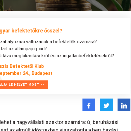
gyar befektetőkre ősszel?
szabályozási változások a befektetők számára?
tart az állampapírpiac?
távú megtakarításokról és az ingatlanbefektetésekről?
szis Befektetői Klub
zeptember 24., Budapest
ALJA LE HELYÉT MOST >>
ehet a nagyvállalati szektor számára: új beruházási
edést az elmúlt időszakban visszafogta a beruházási