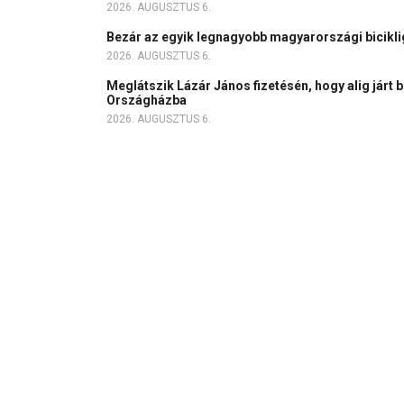
2026. AUGUSZTUS 6.
Bezár az egyik legnagyobb magyarországi bicikl
2026. AUGUSZTUS 6.
Meglátszik Lázár János fizetésén, hogy alig járt b
Országházba
2026. AUGUSZTUS 6.