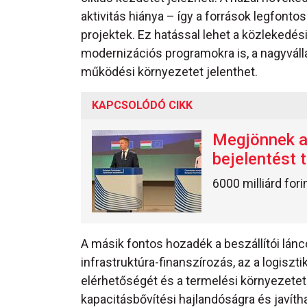
aktivitás hiánya – így a források legfonto
projektek. Ez hatással lehet a közlekedési, 
modernizációs programokra is, a nagyvál
működési környezetet jelenthet.
KAPCSOLÓDÓ CIKK
Megjönnek az
bejelentést t
6000 milliárd for
A másik fontos hozadék a beszállítói lánc
infrastruktúra-finanszírozás, az a logiszti
elérhetőségét és a termelési környezetet 
kapacitásbővítési hajlandóságra és javíth