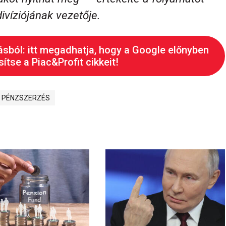
divíziójának vezetője.
ásból: itt megadhatja, hogy a Google előnyben
ítse a Piac&Profit cikkeit!
PÉNZSZERZÉS