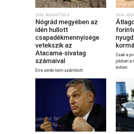
2026. AUGUSZTUS 4.
2026. JÚLI
Nógrád megyében az
Átlago
idén hullott
forint
csapadékmennyisége
nyugd
vetekszik az
kormá
Atacama‑sivatag
Csak a pr
számaival
jobban a 
évben.
Erre senki nem számított.