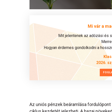
Mi vár a ma
Mit jelentenek az adózási és 
Merre 
Hogyan érdemes gondolkodni a hosszú 
Klas
2026. s
FOGL
Az uniós pénzek beáramlása fordulópont l
ciklus kezdetét jelezheti. A hazai növek