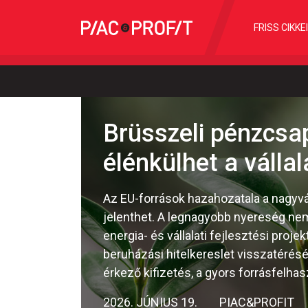
FRISS CIKKE
Brüsszeli pénzcsap
élénkülhet a vállal
Az EU-források hazahozatala a nagyvá
jelenthet. A legnagyobb nyereség nem
energia- és vállalati fejlesztési proj
beruházási hitelkereslet visszatérés
érkező kifizetés, a gyors forrásfelhas
2026. JÚNIUS 19.
PIAC&PROFIT