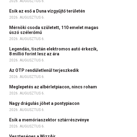
2026. AUGUSZTUS 6.
Esik az eső a Duna vízgyűjtő területén
2026. AUGUSZTUS 6.
Mérnöki csoda született, 110 emelet magas
úszó szélerőmű
2026. AUGUSZTUS 6.
Legendás, tisztán elektromos autó érkezik,
8 millió forint lesz az ára
2026. AUGUSZTUS 6.
Az OTP rendületlenül terjeszkedik
2026. AUGUSZTUS 6.
Meglepetés az albérletpiacon, nincs roham
2026. AUGUSZTUS 6.
Nagy drágulás jöhet a pontypiacon
2026. AUGUSZTUS 6.
Esik a memóriaszektor sztárrészvénye
2026. AUGUSZTUS 6.
Veszteséges a WizzAir