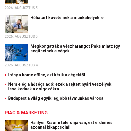
2026. AUGUSZTUS 5.
Hőhatárt követelnek a munkahelyekre
2026. AUGUSZTUS 5.
Megkongatták a vészharangot Paks miatt: így
segíthetnek a cégek
2026. AUGUSZTUS 4.
Irány a home office, ezt kérik a cégektől
Nem elég a hőségriadó: ezek a rejtett nyári veszélyek
leselkednek a dolgozókra
Budapest a világ egyik legjobb távmunkás városa
PIAC & MARKETING
Ha ilyen Xiaomi telefonja van, ezt érdemes
azonnal kikapcsolni!