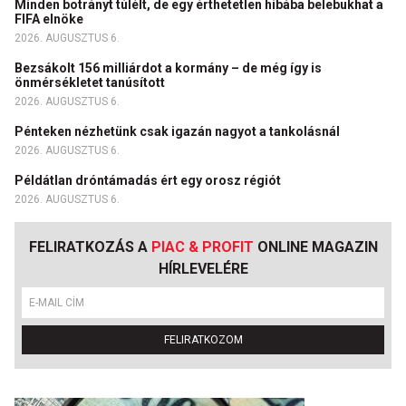
Minden botrányt túlélt, de egy érthetetlen hibába belebukhat a
FIFA elnöke
2026. AUGUSZTUS 6.
Bezsákolt 156 milliárdot a kormány – de még így is
önmérsékletet tanúsított
2026. AUGUSZTUS 6.
Pénteken nézhetünk csak igazán nagyot a tankolásnál
2026. AUGUSZTUS 6.
Példátlan dróntámadás ért egy orosz régiót
2026. AUGUSZTUS 6.
FELIRATKOZÁS A
PIAC & PROFIT
ONLINE MAGAZIN
HÍRLEVELÉRE
FELIRATKOZOM