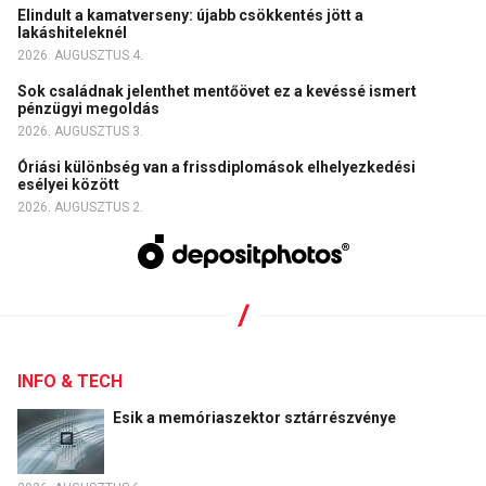
Elindult a kamatverseny: újabb csökkentés jött a
lakáshiteleknél
2026. AUGUSZTUS 4.
Sok családnak jelenthet mentőövet ez a kevéssé ismert
pénzügyi megoldás
2026. AUGUSZTUS 3.
Óriási különbség van a frissdiplomások elhelyezkedési
esélyei között
2026. AUGUSZTUS 2.
INFO & TECH
Esik a memóriaszektor sztárrészvénye