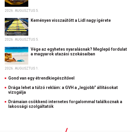
2026. AUGUSZTUS 5.
Keményen visszaütött a Lidl nagy ígérete
2026. AUGUSZTUS 5.
Vége az egyhetes nyaralásnak? Meglepő fordulat
a magyarok utazási szokásaiban
2026. AUGUSZTUS 1.
Gond van egy étrendkiegészítővel
Drága lehet a túlzó reklám: a GVH a „legjobb” állításokat
vizsgálja
Drámaian csökkenő internetes forgalommal találkoznak a
lakossági szolgáltatók