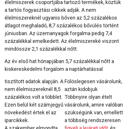
élelmiszerek csoportjába tartozó termékek, köztük
a tartós fogyasztási cikkek adják. A nem
élelmiszereknél ugyanis bőven az 5,2 százalékos
átlagot meghaladó, 8,7 százalékos bővülés történt
júniusban. Az üzemanyagok forgalma pedig 7,4
százalékkal emelkedett. Az élelmiszereké viszont
mindössze 2,1 százalékkal nőtt.
Az év első hat hónapjában 5,7 százalékkal nőtt a
kiskereskedelmi forgalom a naptárhatással
tisztított adatok alapján. A
Fölöslegesen vásárolunk,
nem élelmiszereknél 8,5
aztán kidobjuk
százalékos volt a többlet.
Többnyire olyan ételt
Ezen belül két számjegyű
vásárolunk, amire valóban
növekedést értek el az
szükségünk van, emellett
iparcikkek.
a többség rendszeresen
A szakember elmondta,
figyeli a lejárati időt,
és