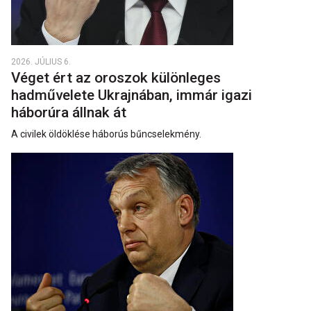
2026. JÚLIUS 6.
Véget ért az oroszok különleges
hadművelete Ukrajnában, immár igazi
háborúra állnak át
A civilek öldöklése háborús bűncselekmény.