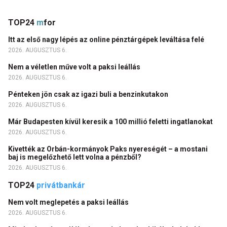
TOP24
m
for
Itt az első nagy lépés az online pénztárgépek leváltása felé
2026. AUGUSZTUS 6.
Nem a véletlen műve volt a paksi leállás
2026. AUGUSZTUS 6.
Pénteken jön csak az igazi buli a benzinkutakon
2026. AUGUSZTUS 6.
Már Budapesten kívül keresik a 100 millió feletti ingatlanokat
2026. AUGUSZTUS 6.
Kivették az Orbán-kormányok Paks nyereségét – a mostani
baj is megelőzhető lett volna a pénzből?
2026. AUGUSZTUS 6.
TOP24
privátbankár
Nem volt meglepetés a paksi leállás
2026. AUGUSZTUS 6.