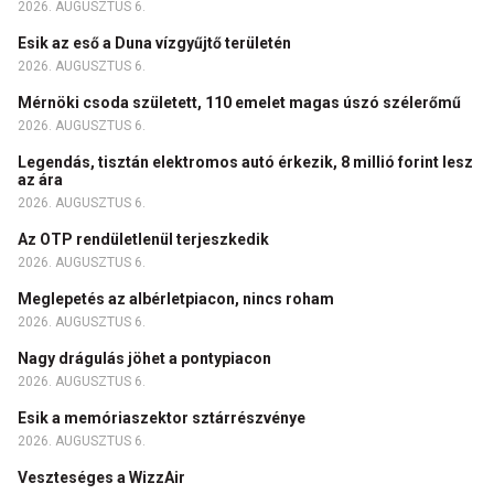
2026. AUGUSZTUS 6.
Esik az eső a Duna vízgyűjtő területén
2026. AUGUSZTUS 6.
Mérnöki csoda született, 110 emelet magas úszó szélerőmű
2026. AUGUSZTUS 6.
Legendás, tisztán elektromos autó érkezik, 8 millió forint lesz
az ára
2026. AUGUSZTUS 6.
Az OTP rendületlenül terjeszkedik
2026. AUGUSZTUS 6.
Meglepetés az albérletpiacon, nincs roham
2026. AUGUSZTUS 6.
Nagy drágulás jöhet a pontypiacon
2026. AUGUSZTUS 6.
Esik a memóriaszektor sztárrészvénye
2026. AUGUSZTUS 6.
Veszteséges a WizzAir