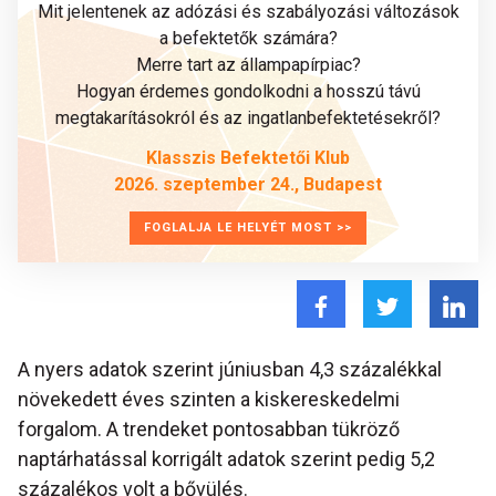
Mit jelentenek az adózási és szabályozási változások
a befektetők számára?
Merre tart az állampapírpiac?
Hogyan érdemes gondolkodni a hosszú távú
megtakarításokról és az ingatlanbefektetésekről?
Klasszis Befektetői Klub
2026. szeptember 24., Budapest
FOGLALJA LE HELYÉT MOST >>
A nyers adatok szerint júniusban 4,3 százalékkal
növekedett éves szinten a kiskereskedelmi
forgalom. A trendeket pontosabban tükröző
naptárhatással korrigált adatok szerint pedig 5,2
százalékos volt a bővülés.