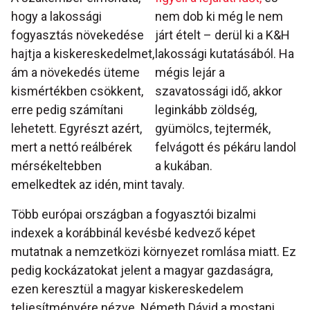
hogy a lakossági
nem dob ki még le nem
fogyasztás növekedése
járt ételt – derül ki a K&H
hajtja a kiskereskedelmet,
lakossági kutatásából. Ha
ám a növekedés üteme
mégis lejár a
kismértékben csökkent,
szavatossági idő, akkor
erre pedig számítani
leginkább zöldség,
lehetett. Egyrészt azért,
gyümölcs, tejtermék,
mert a nettó reálbérek
felvágott és pékáru landol
mérsékeltebben
a kukában.
emelkedtek az idén, mint tavaly.
Több európai országban a fogyasztói bizalmi
indexek a korábbinál kevésbé kedvező képet
mutatnak a nemzetközi környezet romlása miatt. Ez
pedig kockázatokat jelent a magyar gazdaságra,
ezen keresztül a magyar kiskereskedelem
teljesítményére nézve. Németh Dávid a mostani