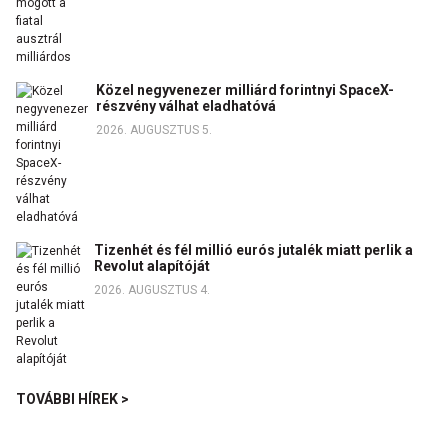
Közel negyvenezer milliárd forintnyi SpaceX-
részvény válhat eladhatóvá
2026. AUGUSZTUS 5.
Tizenhét és fél millió eurós jutalék miatt perlik a
Revolut alapítóját
2026. AUGUSZTUS 4.
TOVÁBBI HÍREK >