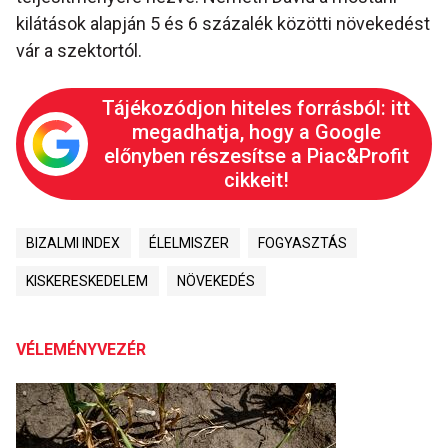
kilátások alapján 5 és 6 százalék közötti növekedést
vár a szektortól.
Tájékozódjon hiteles forrásból: itt
megadhatja, hogy a Google
előnyben részesítse a Piac&Profit
cikkeit!
BIZALMI INDEX
ÉLELMISZER
FOGYASZTÁS
KISKERESKEDELEM
NÖVEKEDÉS
VÉLEMÉNYVEZÉR