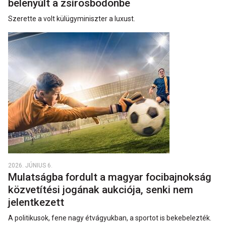
belenyúlt a zsírosbödönbe
Szerette a volt külügyminiszter a luxust.
2026. JÚNIUS 6.
Mulatságba fordult a magyar focibajnokság
közvetítési jogának aukciója, senki nem
jelentkezett
A politikusok, fene nagy étvágyukban, a sportot is bekebelezték.