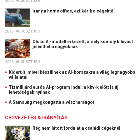
2026. AUGUSZTUS 6.
Irány a home office, ezt kérik a cégektől
2026. AUGUSZTUS 3.
Olcsó AI-modell érkezett, amely komoly kihívást
jelenthet a nagyoknak
2026. AUGUSZTUS 3.
Kiderült, mivel készülnek az AI-korszakra a világ legnagyobb
vállalatai
Tízmilliárd eurós AI-program indul: a kkv-k előtt is új
lehetőségek nyílnak
A Samsung megkongatta a vészharangot
CÉGVEZETÉS & IRÁNYÍTÁS
Rég nem látott fordulat a családi cégeknél