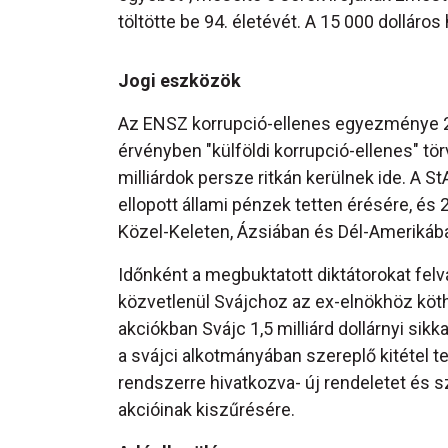
töltötte be 94. életévét. A 15 000 dolláros 
Jogi eszközök
Az ENSZ korrupció-ellenes egyezménye 20
érvényben "külföldi korrupció-ellenes" tö
milliárdok persze ritkán kerülnek ide. A St
ellopott állami pénzek tetten érésére, és
Közel-Keleten, Ázsiában és Dél-Amerikáb
Időnként a megbuktatott diktátorokat felv
közvetlenül Svájchoz az ex-elnökhöz köt
akciókban Svájc 1,5 milliárd dollárnyi sikk
a svájci alkotmányában szereplő kitétel t
rendszerre hivatkozva- új rendeletet és 
akcióinak kiszűrésére.