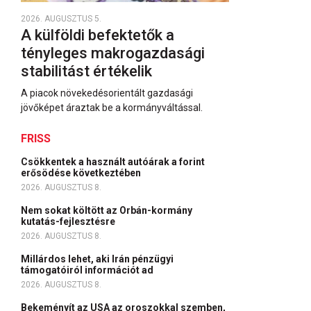
2026. AUGUSZTUS 5.
A külföldi befektetők a
tényleges makrogazdasági
stabilitást értékelik
A piacok növekedésorientált gazdasági
jövőképet áraztak be a kormányváltással.
FRISS
Csökkentek a használt autóárak a forint
erősödése következtében
2026. AUGUSZTUS 8.
Nem sokat költött az Orbán-kormány
kutatás-fejlesztésre
2026. AUGUSZTUS 8.
Millárdos lehet, aki Irán pénzügyi
támogatóiról információt ad
2026. AUGUSZTUS 8.
Bekeményít az USA az oroszokkal szemben,