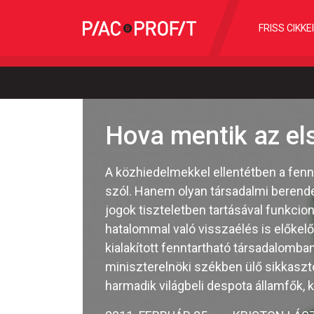
FRISS CIKKE
Hova mentik az els
A közhiedelmekkel ellentétben a fenn
szól. Hanem olyan társadalmi berende
jogok tiszteletben tartásával funkci
hatalommal való visszaélés is előkel
kialakított fenntartható társadalomban
miniszterelnöki székben ülő sikkasztói
harmadik világbeli despota államfők, 