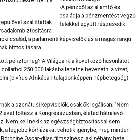
 luxusüdülésre ment a
-A pénzből az államfő és
családja a pénzmentést végző
epülővel szállíttattak
felekkel együtt részesedik.
ársadalombiztosításra
nöki család, a parlamenti képviselők és a magas rangú
ak biztosítására.
tott pénztömeg? A Világbank a következő hasonlatot
d dollárból 250 000 lakásba lehetne bevezetni a vizet,
elni (e vírus Afrikában tulajdonképpen népbetegség).
árnak a szenátusi képviselők, csak ők legálisan. "Nem
2 évet töltesz a Kongresszusban, életed hátralevő
psz. Nem kell nekik az egészségbiztosítással sem
k, a legjobb kórházakat vehetik igénybe, meg minden
 Borgnine Oscar-díjas filmszínész, aki néhány hete