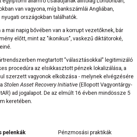
olt egyiptomi államfő családjának állítólag Londonban,
mokban van vagyona, míg bankszámlái Angliában,
nyugati országokban találhatók.
 a mai napig bővében van a korrupt vezetőknek, bár
ny előtt, mint az "ikonikus", vaskezű diktátoroké,
einé.
trendszerben megtartott "választásokkal" legitimizáló
s procedúra az elsikkasztott pénzek lokalizálása, a
ul szerzett vagyonok elkobzása - melynek elvégzésére
 a
Stolen Asset Recovery Initiative
(Ellopott Vagyontárgy-
AR) ad jogalapot. De az elmúlt 16 évben mindössze 5
ram keretében.
s pelenkák
Pénzmosási praktikák