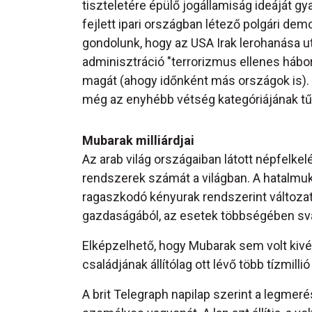
tiszteletére épülő jogállamiság ideáját gy
fejlett ipari országban létező polgári dem
gondolunk, hogy az USA Irak lerohanása utá
adminisztráció "terrorizmus ellenes hábor
magát (ahogy időnként más országok is).
még az enyhébb vétség kategóriájának tű
Mubarak milliárdjai
Az arab világ országaiban látott népfelke
rendszerek számát a világban. A hatalmu
ragaszkodó kényurak rendszerint változa
gazdaságából, az esetek többségében svá
Elképzelhető, hogy Mubarak sem volt kivét
családjának állítólag ott lévő több tízmillió
A brit Telegraph napilap szerint a legmeré