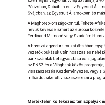
személyes vagyonát. A lap azt állítja, a v
Párizsban, Dubaiban és az Egyesült Álla
Svájcban, az Egyesült Államokban és más 
A Maghbreb-országokon túl, Fekete-Afrika
nevük kevéssé ismert az európai közvélemé
Ferdinand Marcosé vagy Szaddám Hussz
A hosszú egyeduralmukat általában egypár
vezetők bukásuk után hosszas és nehézke
bankszámlák befagyasztása és a jogtalan
az ENSZ és a Világbank közös programja,
visszaszerzés Kezdeményezés, vagyis St
milliárdot sikerült visszaszerezni a prog
Mértéktelen költekezés: teniszpályák é