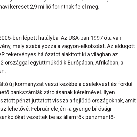
havi kereset 2,9 millió forintnak felel meg.
05-ben lépett hatályba. Az USA-ban 1997 óta van
rvény, mely szabályozza a vagyon-elkobzást. Az eldugott
AR tekervényes hálózatot alakított ki a világban az
 22 országgal együttműködik Európában, Afrikában, a
an.
áltó új kormányzat veszi kezébe a cselekvést és fordul
hető bankszámlák zárolásának kérelmével. Ilyen
asztott pénzt juttatott vissza a fejlődő országoknak, amit
esz lehetővé. Február elején -a gyenge bírósági
szankciókat vezettek be az államfők pénzmentő-