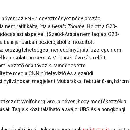
k bőven: az ENSZ egyezményét négy ország,
nem ratifikálta, írta a
Herald Tribune
. Holott a G20-
dócsalási alapelvei. (Szaúd-Arábia nem tagja a G20-
a be a januárban pozíciójából elmozdított
it. Az ország lehetséges menedéknyújtási szerepe nem
el kapcsolatban sem. A Mubarak távozása előtti
tomi vezető oda távozik. Mindenesetre
tette meg a CNN hírtelevízió és a szaúdi
 aki nyilvánosan megjelent Mubarakkal február 8-án, három
vetkezett Wolfsberg Group néven, hogy megfékezzék a
át. Tagjaik közt található a svájci UBS és a hongkongi
lap alapítójának, Julie Assange-nak
nyújtotta át
azokat a