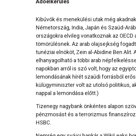
Adóelkerülés
Kibúvók és menekülési utak még akadna
Németország, India, Japán és Szaúd-Arábia 
országokra elvileg vonatkoznak az OECD a
tömörülésnek. Az arab olajsejkség fogadt
tunéziai elnököt, Zein al-Abidine Ben Al
elhanyagolható a többi arab népfelkeléss
napokban arról is szó volt, hogy az egyip
lemondásának hírét szaúdi forrásból erősí
külügyminiszter volt az utolsó politikus,
nappal a lemondása előtt.)
Tizenegy nagybank önkéntes alapon szö
pénzmosást és a terrorizmus finanszírozás
HSBC.
Nemrég egy svájci bankár a WikiLeaks hon