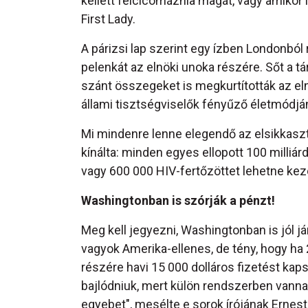
kellett felcicomáznia magát, vagy amikor
First Lady.
A párizsi lap szerint egy ízben Londonból r
pelenkát az elnöki unoka részére. Sőt a t
szánt összegeket is megkurtították az el
állami tisztségviselők fényűző életmódján
Mi mindenre lenne elegendő az elsikkasz
kínálta: minden egyes ellopott 100 milliár
vagy 600 000 HIV-fertőzöttet lehetne kez
Washingtonban is szórják a pénzt!
Meg kell jegyezni, Washingtonban is jól j
vagyok Amerika-ellenes, de tény, hogy ha 
részére havi 15 000 dolláros fizetést ka
bajlódniuk, mert külön rendszerben vanna
egyebet", mesélte e sorok írójának Ernest