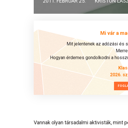
2011. FEBRUÁR 25.
KRISTON LÁS
Mi vár a ma
Mit jelentenek az adózási és 
Merre 
Hogyan érdemes gondolkodni a hosszú 
Klas
2026. s
FOGL
Vannak olyan társadalmi aktivisták, mint p