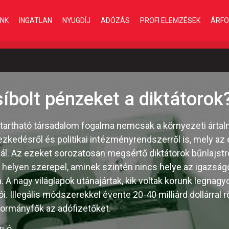
INK
INGATLAN
NYUGDÍJ
ADÓZÁS
PROFI ELEMZÉSEK
ÁRFO
íbolt pénzeket a diktátorok
tartható társadalom fogalma nemcsak a környezeti ártal
zkedésről és politikai intézményrendszerről is, mely a
onál. Az ezeket sorozatosan megsértő diktátorok bűnlajs
ő helyen szerepel, aminek szintén nincs helye az igazsá
. A nagy világlapok utánajártak, kik voltak korunk legnagy
. Illegális módszerekkel évente 20-40 milliárd dollárral r
kormányfők az adófizetőket.