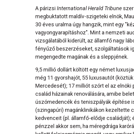
A párizsi
International Herald Tribune
szer
megbuktatott maldív-szigeteki elnök, 
30 éves uralma úgy hangzik, mint egy "ké
vagyongyarapításhoz". Mint a nemzeti aud
vizsgálatából kiderült, az államfő nagy láb
fényűző beszerzéseket, szolgáltatások i
megengedte magának és a sleppjének.
9,5 millió dollárt költött egy német luxusj
még 11 gyorshajót, 55 luxusautót (köztük
Mercedesét); 17 milliót szórt el az elnöki 
család házainak renoválására, amibe belet
úszómedencék és teniszpályák építése is;
(szingapúri) magánklinikákon kezeltette 
kedvenceit (pl. államfő-elődje családját);
pénzzel akkor sem, ha méregdrága karórá