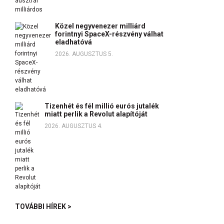
Közel negyvenezer milliárd
forintnyi SpaceX-részvény válhat
eladhatóvá
2026. AUGUSZTUS 5.
Tizenhét és fél millió eurós jutalék
miatt perlik a Revolut alapítóját
2026. AUGUSZTUS 4.
TOVÁBBI HÍREK >