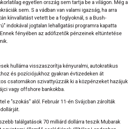
akorlatilag egyetlen ország sem tartja be a világon. Még a
okráciák sem. S a vádban van valami igazság, ha arra
n kínvallatást vetett be a foglyoknál, s a Bush-
ú" indokával jogtalan lehallgatási programra kapatta
 Ennek fényében az adófizetők pénzeinek eltüntetése
nik.
lések hulláma visszaszorítja kényuralmi, autokratikus
khoz és pozíciójukhoz gyakran évtizedeken át
tos csatornákon szivattyúzzák ki a közpénzeket hazájuk
jci vagy offshore bankokba.
el e "szokás" alól. Február 11-én Svájcban zárolták
 dollárját.
szebb találgatások 70 milliárd dollárra teszik Mubarak