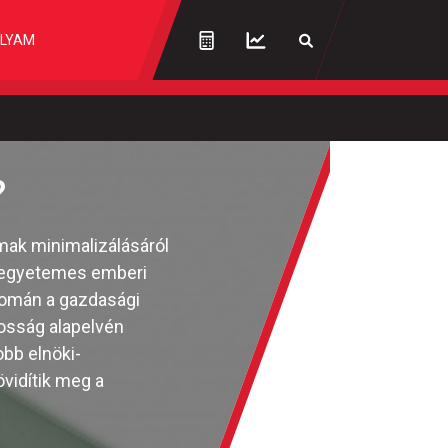
LYAM
?
mak minimalizálásáról
z egyetemes emberi
tromán a gazdasági
gosság alapelvén
obb elnöki-
övidítik meg a