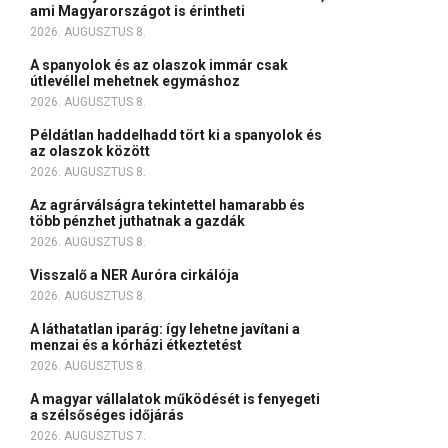
ami Magyarországot is érintheti
2026. AUGUSZTUS 8.
A spanyolok és az olaszok immár csak
útlevéllel mehetnek egymáshoz
2026. AUGUSZTUS 8.
Példátlan haddelhadd tört ki a spanyolok és
az olaszok között
2026. AUGUSZTUS 8.
Az agrárválságra tekintettel hamarabb és
több pénzhet juthatnak a gazdák
2026. AUGUSZTUS 8.
Visszalő a NER Auróra cirkálója
2026. AUGUSZTUS 8.
A láthatatlan iparág: így lehetne javítani a
menzai és a kórházi étkeztetést
2026. AUGUSZTUS 8.
A magyar vállalatok működését is fenyegeti
a szélsőséges időjárás
2026. AUGUSZTUS 7.