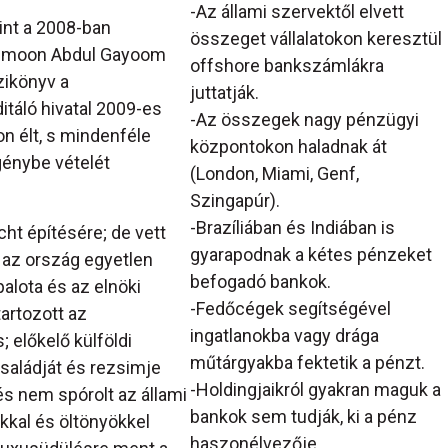
-Az állami szervektől elvett
int a 2008-ban
összeget vállalatokon keresztül
Maumoon Abdul Gayoom
offshore bankszámlákra
zikönyv a
juttatják.
itáló hivatal 2009-es
-Az összegek nagy pénzügyi
on élt, s mindenféle
központokon haladnak át
génybe vételét
(London, Miami, Genf,
Szingapúr).
-Brazíliában és Indiában is
acht építésére; de vett
gyarapodnak a kétes pénzeket
 az ország egyetlen
befogadó bankok.
palota és az elnöki
-Fedőcégek segítségével
artozott az
ingatlanokba vagy drága
 előkelő külföldi
műtárgyakba fektetik a pénzt.
családját és rezsimje
-Holdingjaikról gyakran maguk a
 és nem spórolt az állami
bankok sem tudják, ki a pénz
kkal és öltönyökkel
haszonélvezője.