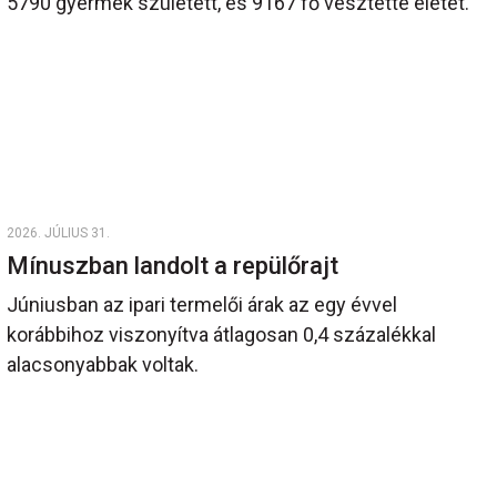
5790 gyermek született, és 9167 fő vesztette életét.
2026. JÚLIUS 31.
Mínuszban landolt a repülőrajt
Júniusban az ipari termelői árak az egy évvel
korábbihoz viszonyítva átlagosan 0,4 százalékkal
alacsonyabbak voltak.