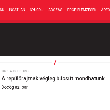
INK
INGATLAN
NYUGDÍJ
ADÓZÁS
PROFI ELEMZÉSEK
ÁRFO
2026. AUGUSZTUS 6.
A repülőrajtnak végleg búcsút mondhatunk
Döcög az ipar.