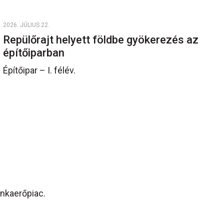
2026. JÚLIUS 22.
Repülőrajt helyett földbe gyökerezés az
építőiparban
Építőipar – I. félév.
n
unkaerőpiac.