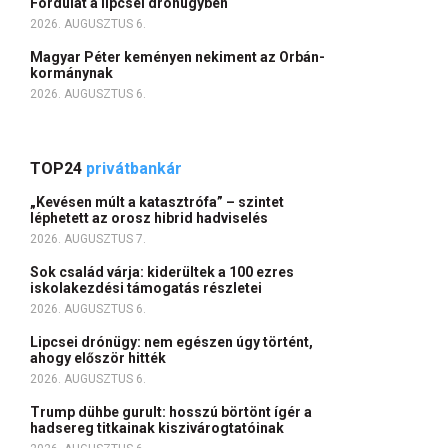
Fordulat a lipcsei drónügyben
2026. AUGUSZTUS 6.
Magyar Péter keményen nekiment az Orbán-
kormánynak
2026. AUGUSZTUS 6.
TOP24
privátbankár
„Kevésen múlt a katasztrófa” – szintet
léphetett az orosz hibrid hadviselés
2026. AUGUSZTUS 7.
Sok család várja: kiderültek a 100 ezres
iskolakezdési támogatás részletei
2026. AUGUSZTUS 6.
Lipcsei drónügy: nem egészen úgy történt,
ahogy először hitték
2026. AUGUSZTUS 6.
Trump dühbe gurult: hosszú börtönt ígér a
hadsereg titkainak kiszivárogtatóinak