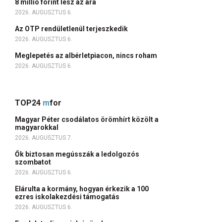
8 millió forint lesz az ára
2026. AUGUSZTUS 6.
Az OTP rendületlenül terjeszkedik
2026. AUGUSZTUS 6.
Meglepetés az albérletpiacon, nincs roham
2026. AUGUSZTUS 6.
TOP24
m
for
Magyar Péter csodálatos örömhírt közölt a
magyarokkal
2026. AUGUSZTUS 7.
Ők biztosan megússzák a ledolgozós
szombatot
2026. AUGUSZTUS 6.
Elárulta a kormány, hogyan érkezik a 100
ezres iskolakezdési támogatás
2026. AUGUSZTUS 6.