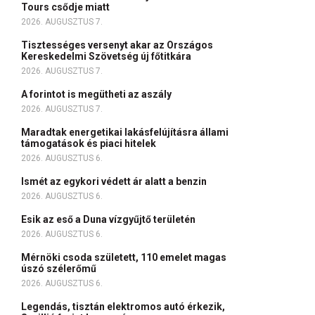
Tours csődje miatt
2026. AUGUSZTUS 7.
Tisztességes versenyt akar az Országos
Kereskedelmi Szövetség új főtitkára
2026. AUGUSZTUS 7.
A forintot is megütheti az aszály
2026. AUGUSZTUS 7.
Maradtak energetikai lakásfelújításra állami
támogatások és piaci hitelek
2026. AUGUSZTUS 6.
Ismét az egykori védett ár alatt a benzin
2026. AUGUSZTUS 6.
Esik az eső a Duna vízgyűjtő területén
2026. AUGUSZTUS 6.
Mérnöki csoda született, 110 emelet magas
úszó szélerőmű
2026. AUGUSZTUS 6.
Legendás, tisztán elektromos autó érkezik,