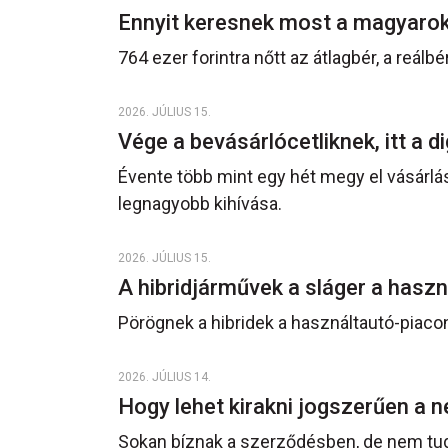
Ennyit keresnek most a magyarok
764 ezer forintra nőtt az átlagbér, a reálbé
2026. JÚLIUS 15.
Vége a bevásárlócetliknek, itt a di
Évente több mint egy hét megy el vásárlá
legnagyobb kihívása.
2026. JÚLIUS 15.
A hibridjárművek a sláger a hasz
Pörögnek a hibridek a használtautó-piaco
2026. JÚLIUS 14.
Hogy lehet kirakni jogszerűen a n
Sokan bíznak a szerződésben, de nem tudj