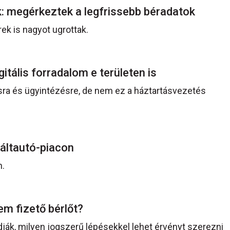
: megérkeztek a legfrissebb béradatok
rek is nagyot ugrottak.
gitális forradalom e területen is
sra és ügyintézésre, de nem ez a háztartásvezetés
náltautó-piacon
n.
em fizető bérlőt?
ák, milyen jogszerű lépésekkel lehet érvényt szerezni