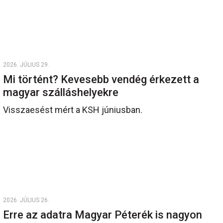
2026. JÚLIUS 29.
Mi történt? Kevesebb vendég érkezett a
magyar szálláshelyekre
Visszaesést mért a KSH júniusban.
2026. JÚLIUS 26.
Erre az adatra Magyar Péterék is nagyon