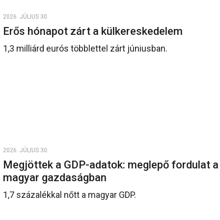
2026. JÚLIUS 30.
Erős hónapot zárt a külkereskedelem
1,3 milliárd eurós többlettel zárt júniusban.
2026. JÚLIUS 30.
Megjöttek a GDP-adatok: meglepő fordulat a
magyar gazdaságban
1,7 százalékkal nőtt a magyar GDP.