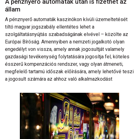
A pénznyerő automaták után is fizethet az
állam
A pénznyerő automaták kaszinókon kívüli üzemeltetését
tiltó magyar jogszabály ellentétes lehet a
szolgáltatásnyújtás szabadságának elvével – közölte az
Európai Bíróság. Amennyiben a nemzeti jogalkotó olyan
engedélyt von vissza, amely annak jogosultját valamely
gazdasági tevékenység folytatására jogosítja fel, köteles
ésszerű kompenzációs rendszer, vagy olyan átmeneti,
megfelelő tartamú időszak előírására, amely lehetővé teszi
a jogosult számára az ahhoz való alkalmazkodást