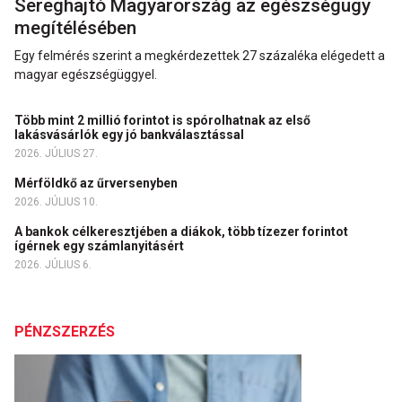
Sereghajtó Magyarország az egészségügy
megítélésében
Egy felmérés szerint a megkérdezettek 27 százaléka elégedett a
magyar egészségüggyel.
Több mint 2 millió forintot is spórolhatnak az első
lakásvásárlók egy jó bankválasztással
2026. JÚLIUS 27.
Mérföldkő az űrversenyben
2026. JÚLIUS 10.
A bankok célkeresztjében a diákok, több tízezer forintot
ígérnek egy számlanyitásért
2026. JÚLIUS 6.
PÉNZSZERZÉS