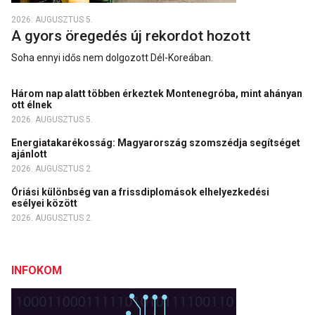
2026. AUGUSZTUS 5.
A gyors öregedés új rekordot hozott
Soha ennyi idős nem dolgozott Dél-Koreában.
Három nap alatt többen érkeztek Montenegróba, mint ahányan
ott élnek
2026. AUGUSZTUS 5.
Energiatakarékosság: Magyarország szomszédja segítséget
ajánlott
2026. AUGUSZTUS 2.
Óriási különbség van a frissdiplomások elhelyezkedési
esélyei között
2026. AUGUSZTUS 2.
INFOKOM