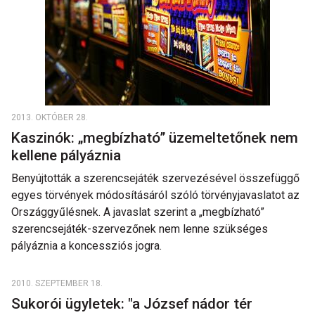
2013. OKTÓBER 28.
Kaszinók: „megbízható” üzemeltetőnek nem
kellene pályáznia
Benyújtották a szerencsejáték szervezésével összefüggő
egyes törvények módosításáról szóló törvényjavaslatot az
Országgyűlésnek. A javaslat szerint a „megbízható”
szerencsejáték-szervezőnek nem lenne szükséges
pályáznia a koncessziós jogra.
2010. SZEPTEMBER 18.
Sukorói ügyletek: "a József nádor tér