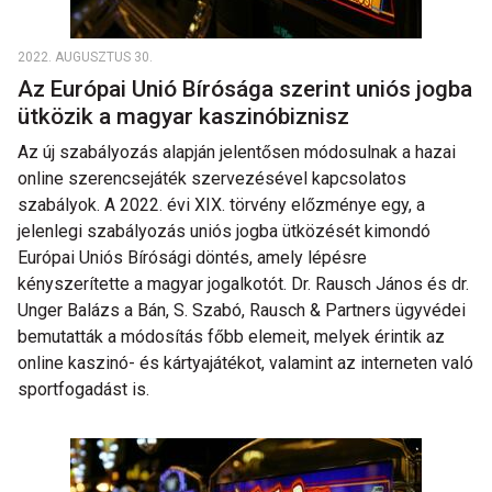
2022. AUGUSZTUS 30.
Az Európai Unió Bírósága szerint uniós jogba
ütközik a magyar kaszinóbiznisz
Az új szabályozás alapján jelentősen módosulnak a hazai
online szerencsejáték szervezésével kapcsolatos
szabályok. A 2022. évi XIX. törvény előzménye egy, a
jelenlegi szabályozás uniós jogba ütközését kimondó
Európai Uniós Bírósági döntés, amely lépésre
kényszerítette a magyar jogalkotót. Dr. Rausch János és dr.
Unger Balázs a Bán, S. Szabó, Rausch & Partners ügyvédei
bemutatták a módosítás főbb elemeit, melyek érintik az
online kaszinó- és kártyajátékot, valamint az interneten való
sportfogadást is.