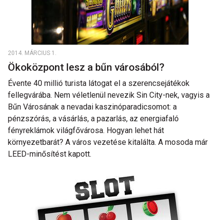
2014. MÁRCIUS 1.
Ökoközpont lesz a bűn városából?
Évente 40 millió turista látogat el a szerencsejátékok
fellegvárába. Nem véletlenül nevezik Sin City-nek, vagyis a
Bűn Városának a nevadai kaszinóparadicsomot: a
pénzszórás, a vásárlás, a pazarlás, az energiafaló
fényreklámok világfővárosa. Hogyan lehet hát
környezetbarát? A város vezetése kitalálta. A mosoda már
LEED-minősítést kapott.