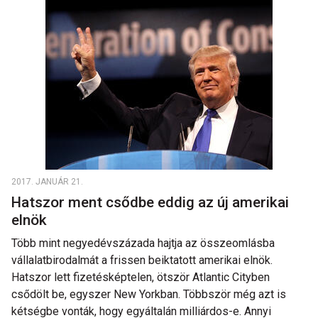
2017. JANUÁR 21.
Hatszor ment csődbe eddig az új amerikai
elnök
Több mint negyedévszázada hajtja az összeomlásba
vállalatbirodalmát a frissen beiktatott amerikai elnök.
Hatszor lett fizetésképtelen, ötször Atlantic Cityben
csődölt be, egyszer New Yorkban. Többször még azt is
kétségbe vonták, hogy egyáltalán milliárdos-e. Annyi