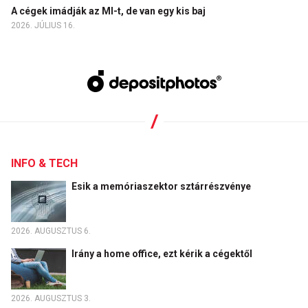
A cégek imádják az MI-t, de van egy kis baj
2026. JÚLIUS 16.
INFO & TECH
Esik a memóriaszektor sztárrészvénye
2026. AUGUSZTUS 6.
Irány a home office, ezt kérik a cégektől
2026. AUGUSZTUS 3.