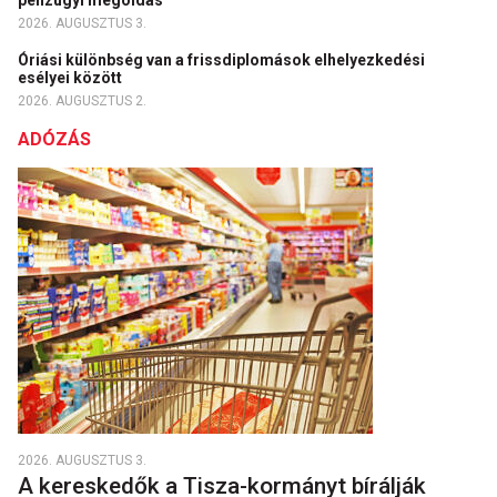
pénzügyi megoldás
2026. AUGUSZTUS 3.
Óriási különbség van a frissdiplomások elhelyezkedési
esélyei között
2026. AUGUSZTUS 2.
ADÓZÁS
2026. AUGUSZTUS 3.
A kereskedők a Tisza-kormányt bírálják