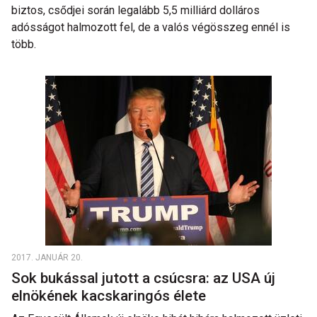
biztos, csődjei során legalább 5,5 milliárd dolláros
adósságot halmozott fel, de a valós végösszeg ennél is
több.
2017. JANUÁR 20.
Sok bukással jutott a csúcsra: az USA új
elnökének kacskaringós élete