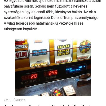
Az Egyesült Államok új elnöke hibát hibára halmozott üzleti
pályafutása során. Sokáig nem fűződött a nevéhez
nyereséges ügylet, annál több, látványos bukás. Az ok a
szakértők szerint leginkább Donald Trump személyisége.
A világ legerősebb hatalmának új vezetője kissé
túlságosan impulzív...
2015. JÚNIUS 11.