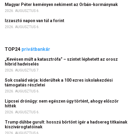
Magyar Péter keményen nekiment az Orbán-kormánynak
2026. AUGUSZTUS 6.
Izzasztó napon van túl a forint
2026. AUGUSZTUS 6.
TOP24
privátbankár
„Kevésen múlt a katasztrófa” – szintet léphetett az orosz
hibrid hadviselés
2026. AUGUSZTUS 7.
Sok család várja: kiderültek a 100 ezres iskolakezdési
támogatás részletei
2026. AUGUSZTUS 6.
Lipcsei drónügy: nem egészen úgy történt, ahogy először
hitték
2026. AUGUSZTUS 6.
Trump dühbe gurult: hosszú börtönt ígér a hadsereg titkainak
kiszivárogtatóinak
2026. AUGUSZTUS 6.