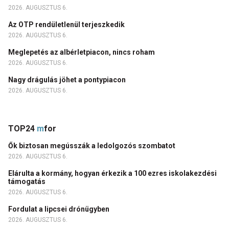
2026. AUGUSZTUS 6.
Az OTP rendületlenül terjeszkedik
2026. AUGUSZTUS 6.
Meglepetés az albérletpiacon, nincs roham
2026. AUGUSZTUS 6.
Nagy drágulás jöhet a pontypiacon
2026. AUGUSZTUS 6.
TOP24
m
for
Ők biztosan megússzák a ledolgozós szombatot
2026. AUGUSZTUS 6.
Elárulta a kormány, hogyan érkezik a 100 ezres iskolakezdési
támogatás
2026. AUGUSZTUS 6.
Fordulat a lipcsei drónügyben
2026. AUGUSZTUS 6.