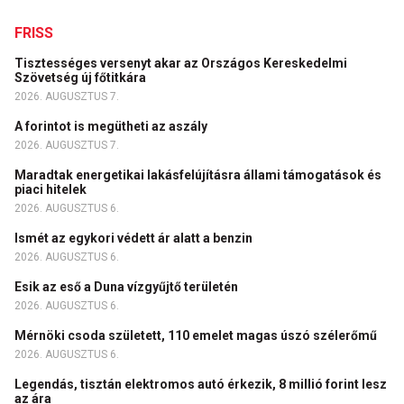
FRISS
Tisztességes versenyt akar az Országos Kereskedelmi
Szövetség új főtitkára
2026. AUGUSZTUS 7.
A forintot is megütheti az aszály
2026. AUGUSZTUS 7.
Maradtak energetikai lakásfelújításra állami támogatások és
piaci hitelek
2026. AUGUSZTUS 6.
Ismét az egykori védett ár alatt a benzin
2026. AUGUSZTUS 6.
Esik az eső a Duna vízgyűjtő területén
2026. AUGUSZTUS 6.
Mérnöki csoda született, 110 emelet magas úszó szélerőmű
2026. AUGUSZTUS 6.
Legendás, tisztán elektromos autó érkezik, 8 millió forint lesz
az ára