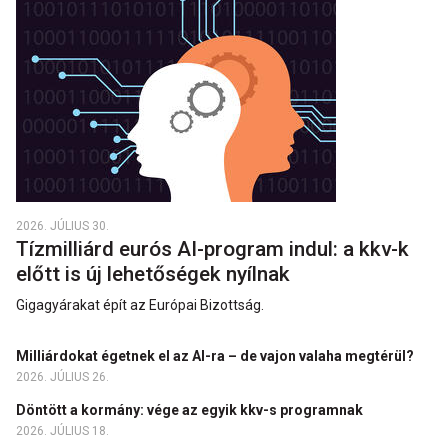
2026. JÚLIUS 30.
Tízmilliárd eurós AI-program indul: a kkv-k
előtt is új lehetőségek nyílnak
Gigagyárakat épít az Európai Bizottság.
Milliárdokat égetnek el az AI-ra – de vajon valaha megtérül?
2026. JÚLIUS 26.
Döntött a kormány: vége az egyik kkv-s programnak
2026. JÚLIUS 18.