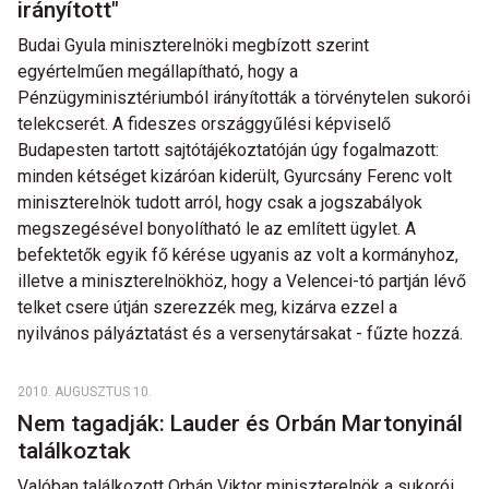
irányított"
Budai Gyula miniszterelnöki megbízott szerint
egyértelműen megállapítható, hogy a
Pénzügyminisztériumból irányították a törvénytelen sukorói
telekcserét. A fideszes országgyűlési képviselő
Budapesten tartott sajtótájékoztatóján úgy fogalmazott:
minden kétséget kizáróan kiderült, Gyurcsány Ferenc volt
miniszterelnök tudott arról, hogy csak a jogszabályok
megszegésével bonyolítható le az említett ügylet. A
befektetők egyik fő kérése ugyanis az volt a kormányhoz,
illetve a miniszterelnökhöz, hogy a Velencei-tó partján lévő
telket csere útján szerezzék meg, kizárva ezzel a
nyilvános pályáztatást és a versenytársakat - fűzte hozzá.
2010. AUGUSZTUS 10.
Nem tagadják: Lauder és Orbán Martonyinál
találkoztak
Valóban találkozott Orbán Viktor miniszterelnök a sukorói