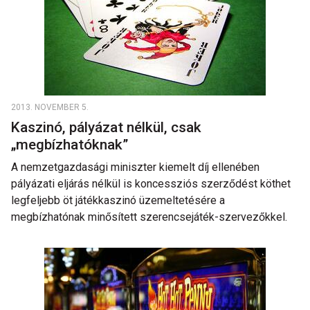
2013. NOVEMBER 5.
Kaszinó, pályázat nélkül, csak
„megbízhatóknak”
A nemzetgazdasági miniszter kiemelt díj ellenében
pályázati eljárás nélkül is koncessziós szerződést köthet
legfeljebb öt játékkaszinó üzemeltetésére a
megbízhatónak minősített szerencsejáték-szervezőkkel.