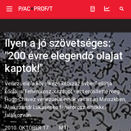
Ilyen a jó szövetséges:
"200 évre elegendő olajat
kaptok!"
Venezuela "a következő kétszáz évben" ellátja
kőolajjal Fehéroroszországot - ezt erősítette meg
Hugo Chávez venezuelai elnök vasárnap Minszkben,
Aljakszandr Lukasenko fehérorosz elnökkel
találkozván.
2010. OKTÓBER 17.
MTI