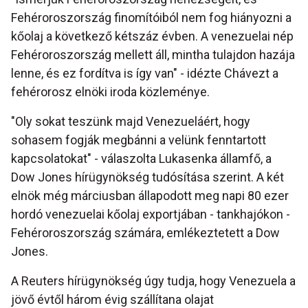
Fehéroroszország finomítóiból nem fog hiányozni a
kőolaj a következő kétszáz évben. A venezuelai nép
Fehéroroszország mellett áll, mintha tulajdon hazája
lenne, és ez fordítva is így van" - idézte Chávezt a
fehérorosz elnöki iroda közleménye.
"Oly sokat teszünk majd Venezueláért, hogy
sohasem fogják megbánni a velünk fenntartott
kapcsolatokat" - válaszolta Lukasenka államfő, a
Dow Jones hírügynökség tudósítása szerint. A két
elnök még márciusban állapodott meg napi 80 ezer
hordó venezuelai kőolaj exportjában - tankhajókon -
Fehéroroszország számára, emlékeztetett a Dow
Jones.
A Reuters hírügynökség úgy tudja, hogy Venezuela a
jövő évtől három évig szállítana olajat