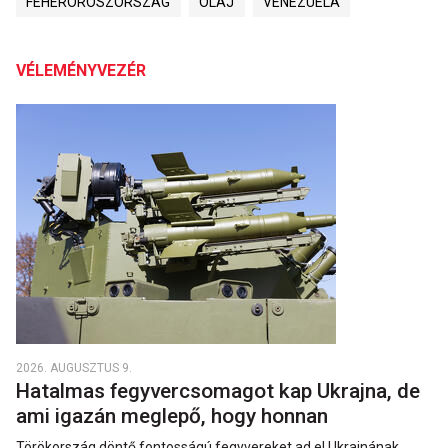
FEHÉROROSZORSZÁG
OLAJ
VENEZUELA
VÉLEMÉNYVEZÉR
2026. AUGUSZTUS 9.
Hatalmas fegyvercsomagot kap Ukrajna, de
ami igazán meglepő, hogy honnan
Törökország döntő fontosságú fegyvereket ad el Ukrajnának.