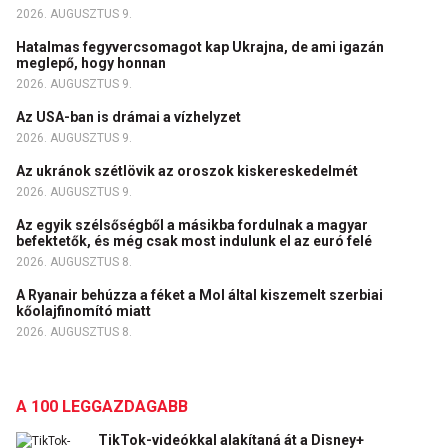
2026. AUGUSZTUS 9.
Hatalmas fegyvercsomagot kap Ukrajna, de ami igazán
meglepő, hogy honnan
2026. AUGUSZTUS 9.
Az USA-ban is drámai a vízhelyzet
2026. AUGUSZTUS 9.
Az ukránok szétlövik az oroszok kiskereskedelmét
2026. AUGUSZTUS 9.
Az egyik szélsőségből a másikba fordulnak a magyar
befektetők, és még csak most indulunk el az euró felé
2026. AUGUSZTUS 8.
A Ryanair behúzza a féket a Mol által kiszemelt szerbiai
kőolajfinomító miatt
2026. AUGUSZTUS 8.
A 100 LEGGAZDAGABB
TikTok-videókkal alakítaná át a Disney+