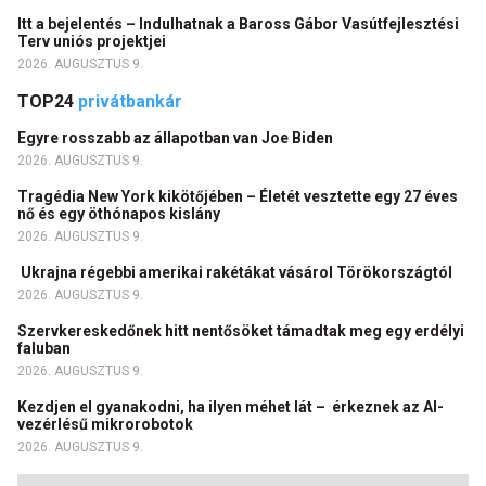
Itt a bejelentés – Indulhatnak a Baross Gábor Vasútfejlesztési
Terv uniós projektjei
2026. AUGUSZTUS 9.
TOP24
privátbankár
Egyre rosszabb az állapotban van Joe Biden
2026. AUGUSZTUS 9.
Tragédia New York kikötőjében – Életét vesztette egy 27 éves
nő és egy öthónapos kislány
2026. AUGUSZTUS 9.
Ukrajna régebbi amerikai rakétákat vásárol Törökországtól
2026. AUGUSZTUS 9.
Szervkereskedőnek hitt nentősöket támadtak meg egy erdélyi
faluban
2026. AUGUSZTUS 9.
Kezdjen el gyanakodni, ha ilyen méhet lát – érkeznek az AI-
vezérlésű mikrorobotok
2026. AUGUSZTUS 9.