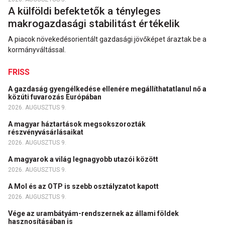
A külföldi befektetők a tényleges
makrogazdasági stabilitást értékelik
A piacok növekedésorientált gazdasági jövőképet áraztak be a
kormányváltással.
FRISS
A gazdaság gyengélkedése ellenére megállíthatatlanul nő a
közúti fuvarozás Európában
2026. AUGUSZTUS 9.
A magyar háztartások megsokszorozták
részvényvásárlásaikat
2026. AUGUSZTUS 9.
A magyarok a világ legnagyobb utazói között
2026. AUGUSZTUS 9.
A Mol és az OTP is szebb osztályzatot kapott
2026. AUGUSZTUS 9.
Vége az urambátyám-rendszernek az állami földek
hasznosításában is