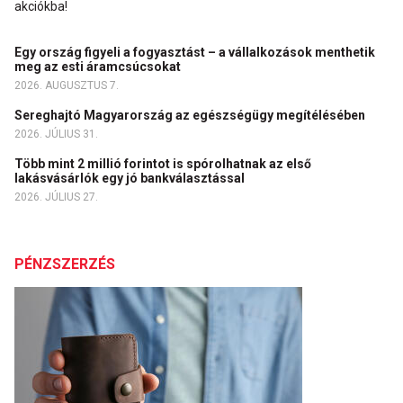
akciókba!
Egy ország figyeli a fogyasztást – a vállalkozások menthetik
meg az esti áramcsúcsokat
2026. AUGUSZTUS 7.
Sereghajtó Magyarország az egészségügy megítélésében
2026. JÚLIUS 31.
Több mint 2 millió forintot is spórolhatnak az első
lakásvásárlók egy jó bankválasztással
2026. JÚLIUS 27.
PÉNZSZERZÉS