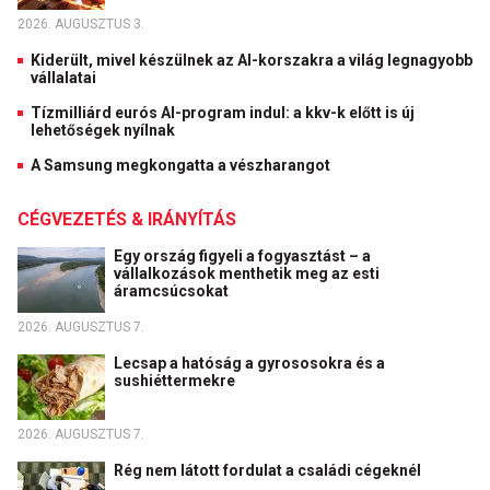
2026. AUGUSZTUS 3.
Kiderült, mivel készülnek az AI-korszakra a világ legnagyobb
vállalatai
Tízmilliárd eurós AI-program indul: a kkv-k előtt is új
lehetőségek nyílnak
A Samsung megkongatta a vészharangot
CÉGVEZETÉS & IRÁNYÍTÁS
Egy ország figyeli a fogyasztást – a
vállalkozások menthetik meg az esti
áramcsúcsokat
2026. AUGUSZTUS 7.
Lecsap a hatóság a gyrososokra és a
sushiéttermekre
2026. AUGUSZTUS 7.
Rég nem látott fordulat a családi cégeknél