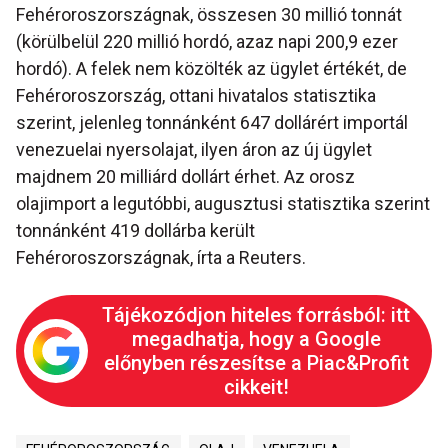
Fehéroroszországnak, összesen 30 millió tonnát
(körülbelül 220 millió hordó, azaz napi 200,9 ezer
hordó). A felek nem közölték az ügylet értékét, de
Fehéroroszország, ottani hivatalos statisztika
szerint, jelenleg tonnánként 647 dollárért importál
venezuelai nyersolajat, ilyen áron az új ügylet
majdnem 20 milliárd dollárt érhet. Az orosz
olajimport a legutóbbi, augusztusi statisztika szerint
tonnánként 419 dollárba került
Fehéroroszországnak, írta a Reuters.
Tájékozódjon hiteles forrásból: itt
megadhatja, hogy a Google
előnyben részesítse a Piac&Profit
cikkeit!