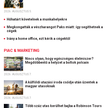
2026. AUGUSZTUS 5.
Hőhatárt követelnek a munkahelyekre
Megkongatták a vészharangot Paks miatt: így segíthetnek a
cégek
Irány a home office, ezt kérik a cégektől
PIAC & MARKETING
Nincs olyan, hogy egészséges élelmiszer?
Megdöbbentő a helyzet a boltok polcain
2026. AUGUSZTUS 7.
A külföldi utazási iroda csődje után üzentek a
magyar utasoknak
2026. AUGUSZTUS 7.
Több száz utas kerülhet bajba a Robinson Tours