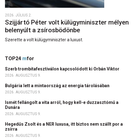
2026. JÚLIUS 2.
Szijjártó Péter volt külügyminiszter mélyen
belenyúlt a zsírosbödönbe
Szerette a volt külügyminiszter a luxust.
TOP24
m
for
Szerb trombitafesztiválon kapcsolódott ki Orbán Viktor
2026. AUGUSZTUS 9.
Bulgária lett a mintaország az energia tárolásában
2026. AUGUSZTUS 9.
Ismét fellángolt a vita arról, hogy kell-e duzzasztómű a
Dunára
2026. AUGUSZTUS 9.
Hegedűs Zsolt és a NER luxusa, itt biztos nem szállt por a
zsírra
2026. AUGUSZTUS 9.