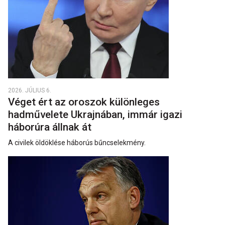
2026. JÚLIUS 6.
Véget ért az oroszok különleges
hadművelete Ukrajnában, immár igazi
háborúra állnak át
A civilek öldöklése háborús bűncselekmény.