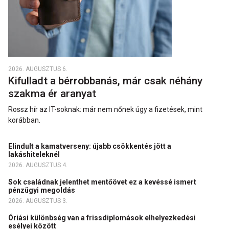
2026. AUGUSZTUS 6.
Kifulladt a bérrobbanás, már csak néhány
szakma ér aranyat
Rossz hír az IT-soknak: már nem nőnek úgy a fizetések, mint
korábban.
Elindult a kamatverseny: újabb csökkentés jött a
lakáshiteleknél
2026. AUGUSZTUS 4.
Sok családnak jelenthet mentőövet ez a kevéssé ismert
pénzügyi megoldás
2026. AUGUSZTUS 3.
Óriási különbség van a frissdiplomások elhelyezkedési
esélyei között