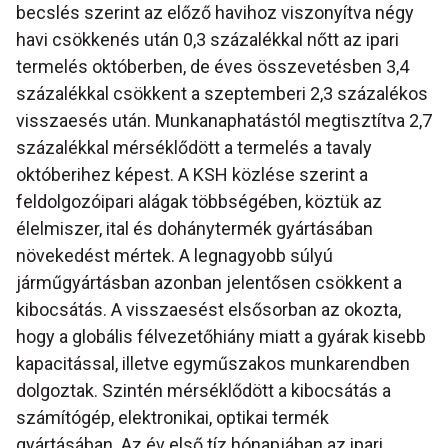
becslés szerint az előző havihoz viszonyítva négy
havi csökkenés után 0,3 százalékkal nőtt az ipari
termelés októberben, de éves összevetésben 3,4
százalékkal csökkent a szeptemberi 2,3 százalékos
visszaesés után. Munkanaphatástól megtisztítva 2,7
százalékkal mérséklődött a termelés a tavaly
októberihez képest. A KSH közlése szerint a
feldolgozóipari alágak többségében, köztük az
élelmiszer, ital és dohánytermék gyártásában
növekedést mértek. A legnagyobb súlyú
járműgyártásban azonban jelentősen csökkent a
kibocsátás. A visszaesést elsősorban az okozta,
hogy a globális félvezetőhiány miatt a gyárak kisebb
kapacitással, illetve egyműszakos munkarendben
dolgoztak. Szintén mérséklődött a kibocsátás a
számítógép, elektronikai, optikai termék
gyártásában. Az év első tíz hónapjában az ipari