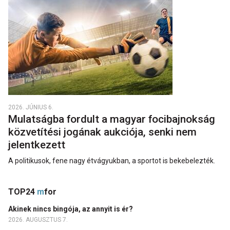
2026. JÚNIUS 6.
Mulatságba fordult a magyar focibajnokság
közvetítési jogának aukciója, senki nem
jelentkezett
A politikusok, fene nagy étvágyukban, a sportot is bekebelezték.
TOP24
m
for
Akinek nincs bingója, az annyit is ér?
2026. AUGUSZTUS 7.