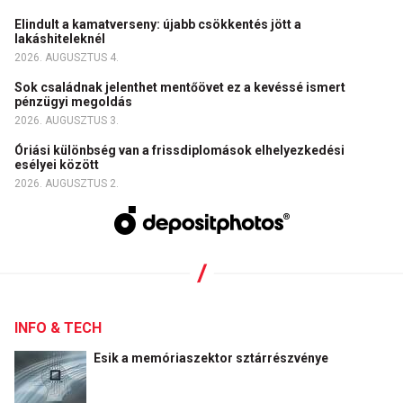
Elindult a kamatverseny: újabb csökkentés jött a
lakáshiteleknél
2026. AUGUSZTUS 4.
Sok családnak jelenthet mentőövet ez a kevéssé ismert
pénzügyi megoldás
2026. AUGUSZTUS 3.
Óriási különbség van a frissdiplomások elhelyezkedési
esélyei között
2026. AUGUSZTUS 2.
INFO & TECH
Esik a memóriaszektor sztárrészvénye