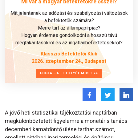
Mi vár a magyar befektetőkre ősszel?
Mit jelentenek az adózási és szabályozási változások
a befektetők számára?
Merre tart az állampapírpiac?
Hogyan érdemes gondolkodni a hosszú távú
megtakarításokról és az ingatlanbefektetésekről?
Klasszis Befektetői Klub
2026. szeptember 24., Budapest
FOGLALJA LE HELYÉT MOST >>
A jövő heti statisztikai tájékoztatási naptárban
megkülönböztetett figyelemre a monetáris tanács
decemberi kamatdöntő ülése tarthat számot,
emellett októberi ipari termelési és építőipari