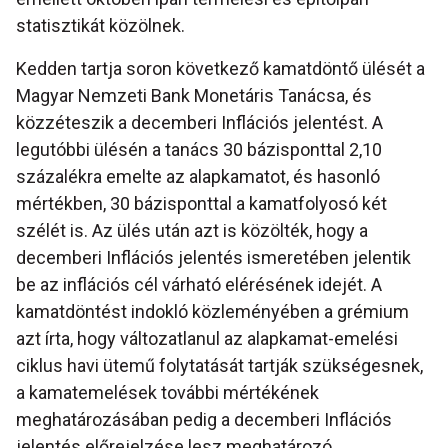
statisztikát közölnek.
Kedden tartja soron következő kamatdöntő ülését a
Magyar Nemzeti Bank Monetáris Tanácsa, és
közzéteszik a decemberi Inflációs jelentést. A
legutóbbi ülésén a tanács 30 bázisponttal 2,10
százalékra emelte az alapkamatot, és hasonló
mértékben, 30 bázisponttal a kamatfolyosó két
szélét is. Az ülés után azt is közölték, hogy a
decemberi Inflációs jelentés ismeretében jelentik
be az inflációs cél várható elérésének idejét. A
kamatdöntést indokló közleményében a grémium
azt írta, hogy változatlanul az alapkamat-emelési
ciklus havi ütemű folytatását tartják szükségesnek,
a kamatemelések további mértékének
meghatározásában pedig a decemberi Inflációs
jelentés előrejelzése lesz meghatározó.