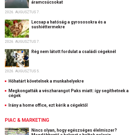
áramcsúcsokat
2026. AUGUSZTUS 7.
Lecsap a hatóság a gyrososokra és a
sushiéttermekre
2026. AUGUSZTUS 7.
Rég nem látott fordulat a családi cégeknél
2026. AUGUSZTUS 5.
Hőhatárt követelnek a munkahelyekre
Megkongatták a vészharangot Paks miatt: így segíthetnek a
cégek
Irány a home office, ezt kérik a cégektől
PIAC & MARKETING
Nincs olyan, hogy egészséges élelmiszer?