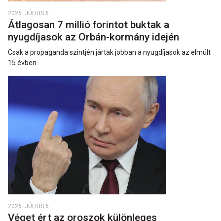
2026. JÚLIUS 6.
Átlagosan 7 millió forintot buktak a
nyugdíjasok az Orbán-kormány idején
Csak a propaganda szintjén jártak jobban a nyugdíjasok az elmúlt
15 évben.
2026. JÚLIUS 6.
Véget ért az oroszok különleges