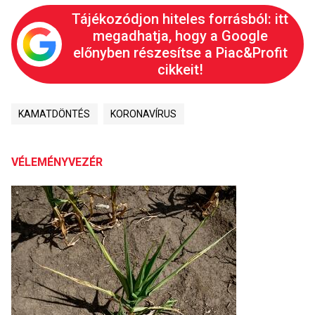
Tájékozódjon hiteles forrásból: itt
megadhatja, hogy a Google
előnyben részesítse a Piac&Profit
cikkeit!
KAMATDÖNTÉS
KORONAVÍRUS
VÉLEMÉNYVEZÉR