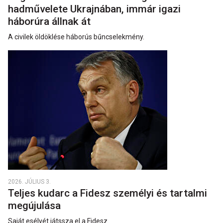
hadművelete Ukrajnában, immár igazi
háborúra állnak át
A civilek öldöklése háborús bűncselekmény.
2026. JÚLIUS 3.
Teljes kudarc a Fidesz személyi és tartalmi
megújulása
Saját esélyét játssza el a Fidesz.