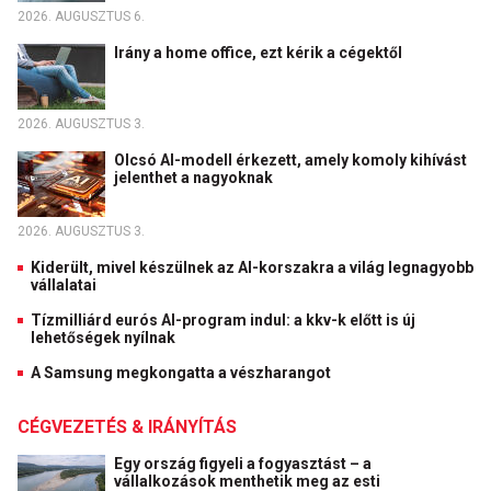
2026. AUGUSZTUS 6.
Irány a home office, ezt kérik a cégektől
2026. AUGUSZTUS 3.
Olcsó AI-modell érkezett, amely komoly kihívást
jelenthet a nagyoknak
2026. AUGUSZTUS 3.
Kiderült, mivel készülnek az AI-korszakra a világ legnagyobb
vállalatai
Tízmilliárd eurós AI-program indul: a kkv-k előtt is új
lehetőségek nyílnak
A Samsung megkongatta a vészharangot
CÉGVEZETÉS & IRÁNYÍTÁS
Egy ország figyeli a fogyasztást – a
vállalkozások menthetik meg az esti