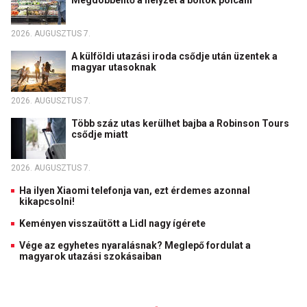
Megdöbbentő a helyzet a boltok polcain
2026. AUGUSZTUS 7.
A külföldi utazási iroda csődje után üzentek a
magyar utasoknak
2026. AUGUSZTUS 7.
Több száz utas kerülhet bajba a Robinson Tours
csődje miatt
2026. AUGUSZTUS 7.
Ha ilyen Xiaomi telefonja van, ezt érdemes azonnal
kikapcsolni!
Keményen visszaütött a Lidl nagy ígérete
Vége az egyhetes nyaralásnak? Meglepő fordulat a
magyarok utazási szokásaiban