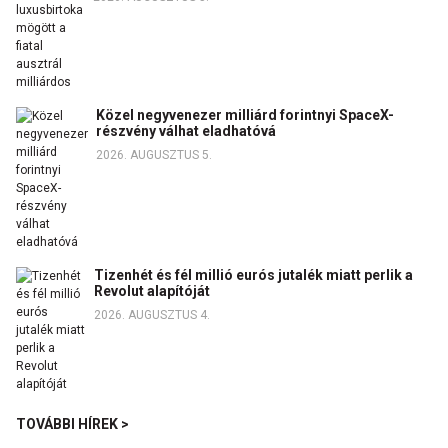
Közel negyvenezer milliárd forintnyi SpaceX-
részvény válhat eladhatóvá
2026. AUGUSZTUS 5.
Tizenhét és fél millió eurós jutalék miatt perlik a
Revolut alapítóját
2026. AUGUSZTUS 4.
TOVÁBBI HÍREK >