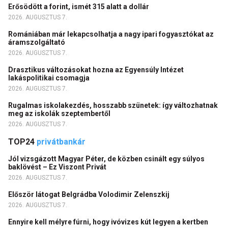
Erősödött a forint, ismét 315 alatt a dollár
2026. AUGUSZTUS 7.
Romániában már lekapcsolhatja a nagy ipari fogyasztókat az
áramszolgáltató
2026. AUGUSZTUS 7.
Drasztikus változásokat hozna az Egyensúly Intézet
lakáspolitikai csomagja
2026. AUGUSZTUS 7.
Rugalmas iskolakezdés, hosszabb szünetek: így változhatnak
meg az iskolák szeptembertől
2026. AUGUSZTUS 7.
TOP24
privátbankár
Jól vizsgázott Magyar Péter, de közben csinált egy súlyos
baklövést – Ez Viszont Privát
2026. AUGUSZTUS 7.
Először látogat Belgrádba Volodimir Zelenszkij
2026. AUGUSZTUS 7.
Ennyire kell mélyre fúrni, hogy ivóvizes kút legyen a kertben