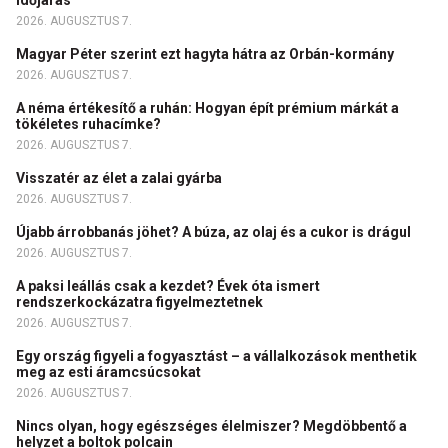
időjárás
2026. AUGUSZTUS 7.
Magyar Péter szerint ezt hagyta hátra az Orbán-kormány
2026. AUGUSZTUS 7.
A néma értékesítő a ruhán: Hogyan épít prémium márkát a
tökéletes ruhacímke?
2026. AUGUSZTUS 7.
Visszatér az élet a zalai gyárba
2026. AUGUSZTUS 7.
Újabb árrobbanás jöhet? A búza, az olaj és a cukor is drágul
2026. AUGUSZTUS 7.
A paksi leállás csak a kezdet? Évek óta ismert
rendszerkockázatra figyelmeztetnek
2026. AUGUSZTUS 7.
Egy ország figyeli a fogyasztást – a vállalkozások menthetik
meg az esti áramcsúcsokat
2026. AUGUSZTUS 7.
Nincs olyan, hogy egészséges élelmiszer? Megdöbbentő a
helyzet a boltok polcain