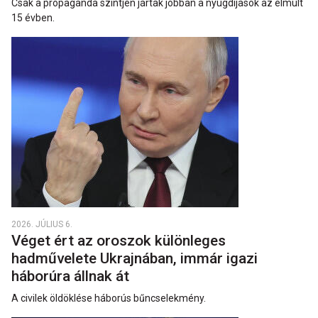
Csak a propaganda szintjén jártak jobban a nyugdíjasok az elmúlt
15 évben.
2026. JÚLIUS 6.
Véget ért az oroszok különleges
hadművelete Ukrajnában, immár igazi
háborúra állnak át
A civilek öldöklése háborús bűncselekmény.