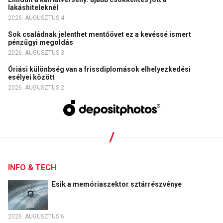
lakáshiteleknél
2026. AUGUSZTUS 4.
Sok családnak jelenthet mentőövet ez a kevéssé ismert
pénzügyi megoldás
2026. AUGUSZTUS 3.
Óriási különbség van a frissdiplomások elhelyezkedési
esélyei között
2026. AUGUSZTUS 2.
INFO & TECH
Esik a memóriaszektor sztárrészvénye
2026. AUGUSZTUS 6.