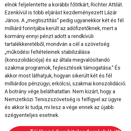
elnök feljelentette a korábbi főtitkárt, Richter Attilát.
Ezenkívül is több eljárást kezdeményezett Lázár
János. A „megtisztítás” pedig ugyanekkor két és fél
milliárd forintjába került az adófizetőknek, mert a
kormány ennyi pénzt adott a rendkívüli
tartalékkeretéből, mondván a cél a szövetség
„működési feltételeinek stabilizálása
(konszolidációja) és az általa megvalósítandó
szakmai programok, fejlesztések támogatása.” És
akkor most láthatjuk, hogyan sikerült két és fél
milliárdos pénzügyi, erkölcsi, szakmai konszolidáció.
A botrány vége beláthatatlan. Nem kizárt, hogy a
Nemzetközi Teniszszövetség is felfigyel az ügyre
és akkor ki tudja, mi lesz a vége ennek az újabb
szégyenteljes esetnek.