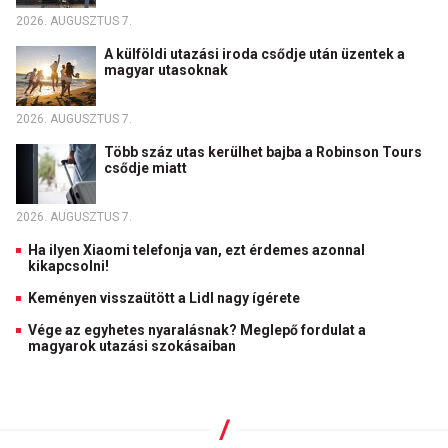
2026. AUGUSZTUS 7.
A külföldi utazási iroda csődje után üzentek a
magyar utasoknak
2026. AUGUSZTUS 7.
Több száz utas kerülhet bajba a Robinson Tours
csődje miatt
2026. AUGUSZTUS 7.
Ha ilyen Xiaomi telefonja van, ezt érdemes azonnal
kikapcsolni!
Keményen visszaütött a Lidl nagy ígérete
Vége az egyhetes nyaralásnak? Meglepő fordulat a
magyarok utazási szokásaiban