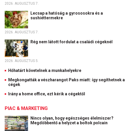
2026. AUGUSZTUS 7.
Lecsap a hatóság a gyrososokra és a
sushiéttermekre
2026. AUGUSZTUS 7.
Rég nem látott fordulat a családi cégeknél
2026. AUGUSZTUS 5.
Hőhatárt követelnek a munkahelyekre
Megkongatták a vészharangot Paks miatt: így segíthetnek a
cégek
Irány a home office, ezt kérik a cégektől
PIAC & MARKETING
Nincs olyan, hogy egészséges élelmiszer?
Megdöbbentő a helyzet a boltok polcain