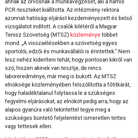
annak az orvosnak a munkavégzését, aki a hamis
PCR-teszteket kiállította. Az intézmény rektora
azonnali hatósági eljárást kezdeményezett és belső
vizsgálatot indított. A csalók kilétéről a Magyar
Tenisz Szövetség (MTSZ)
közleménye
többet
mond. „A visszaélésekben a szövetség egyes
sportolói, edzői és munkavállalói is érintettek.” Nem
lesz nehéz kideríteni tehát, hogy pontosan kikről van
szó, hiszen akinek van tesztje, de nincs
laboreredménye, már meg is bukott. Az MTSZ
elnöksége közleményében felszólította a főtitkárát,
hogy haladéktalanul folytassa le a szükséges
fegyelmi eljárásokat, az elnököt pedig arra, hogy az
alapos gyanúra való tekintettel tegye meg a
szükséges büntető feljelentést ismeretlen tettes
vagy tettesek ellen.