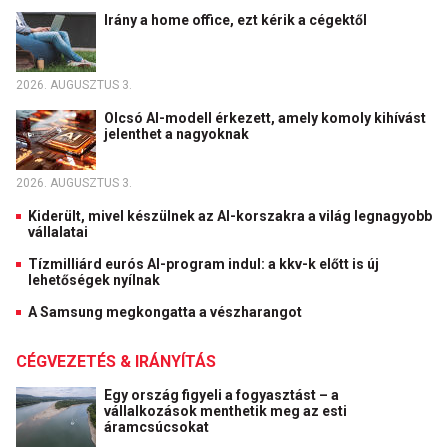
Irány a home office, ezt kérik a cégektől
2026. AUGUSZTUS 3.
Olcsó AI-modell érkezett, amely komoly kihívást
jelenthet a nagyoknak
2026. AUGUSZTUS 3.
Kiderült, mivel készülnek az AI-korszakra a világ legnagyobb
vállalatai
Tízmilliárd eurós AI-program indul: a kkv-k előtt is új
lehetőségek nyílnak
A Samsung megkongatta a vészharangot
CÉGVEZETÉS & IRÁNYÍTÁS
Egy ország figyeli a fogyasztást – a
vállalkozások menthetik meg az esti
áramcsúcsokat