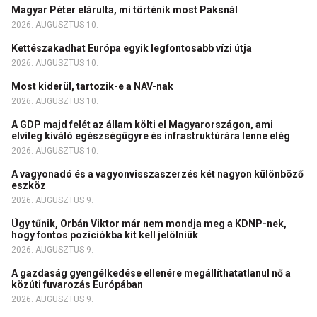
Magyar Péter elárulta, mi történik most Paksnál
2026. AUGUSZTUS 10.
Kettészakadhat Európa egyik legfontosabb vízi útja
2026. AUGUSZTUS 10.
Most kiderül, tartozik-e a NAV-nak
2026. AUGUSZTUS 10.
A GDP majd felét az állam költi el Magyarországon, ami
elvileg kiváló egészségügyre és infrastruktúrára lenne elég
2026. AUGUSZTUS 10.
A vagyonadó és a vagyonvisszaszerzés két nagyon különböző
eszköz
2026. AUGUSZTUS 9.
Úgy tűnik, Orbán Viktor már nem mondja meg a KDNP-nek,
hogy fontos pozíciókba kit kell jelölniük
2026. AUGUSZTUS 9.
A gazdaság gyengélkedése ellenére megállíthatatlanul nő a
közúti fuvarozás Európában
2026. AUGUSZTUS 9.