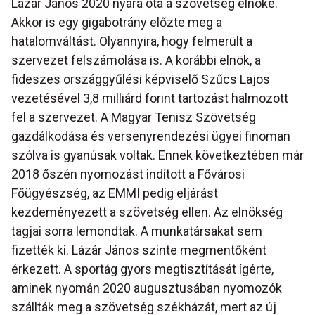
Lázár János 2020 nyara óta a szövetség elnöke.
Akkor is egy gigabotrány előzte meg a
hatalomváltást. Olyannyira, hogy felmerült a
szervezet felszámolása is. A korábbi elnök, a
fideszes országgyűlési képviselő Szűcs Lajos
vezetésével 3,8 milliárd forint tartozást halmozott
fel a szervezet. A Magyar Tenisz Szövetség
gazdálkodása és versenyrendezési ügyei finoman
szólva is gyanúsak voltak. Ennek következtében már
2018 őszén nyomozást indított a Fővárosi
Főügyészség, az EMMI pedig eljárást
kezdeményezett a szövetség ellen. Az elnökség
tagjai sorra lemondtak. A munkatársakat sem
fizették ki. Lázár János szinte megmentőként
érkezett. A sportág gyors megtisztítását ígérte,
aminek nyomán 2020 augusztusában nyomozók
szállták meg a szövetség székházát, mert az új