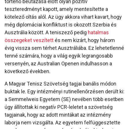
történő beutazása előtt olyan pozitív
teszteredményt kapott, amely mentesítette a
kötelező oltás alól. Az ügy akkora vihart kavart, hogy
még diplomáciai konfliktust is okozott Szerbia és
Ausztrália között. A teniszező pedig
hatalmas
összegeket veszített
és nem kizárt, hogy három
évig vissza sem térhet Ausztráliába. Ez lehetetlenné
tenné számára, hogy a világ egyik legrangosabb
versenyén, az Australian Openen indulhasson a
következő években.
A Magyar Tenisz Szövetség tagjai banális módon
buktak le. Egy intézményi rutinellenőrzésen derült ki:
a Semmelweis Egyetem (SE) nevében több esetben
úgy állítottak ki negatív PCR-leletet a szövetség
tagjainak, hogy az adott mintákat az intézmény
laborja nem vizsgálta. Az egyetem felfüggesztette