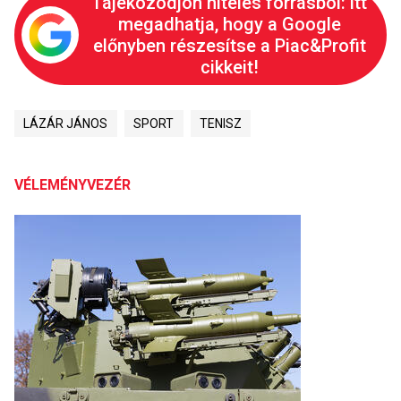
Tájékozódjon hiteles forrásból: itt
megadhatja, hogy a Google
előnyben részesítse a Piac&Profit
cikkeit!
LÁZÁR JÁNOS
SPORT
TENISZ
VÉLEMÉNYVEZÉR