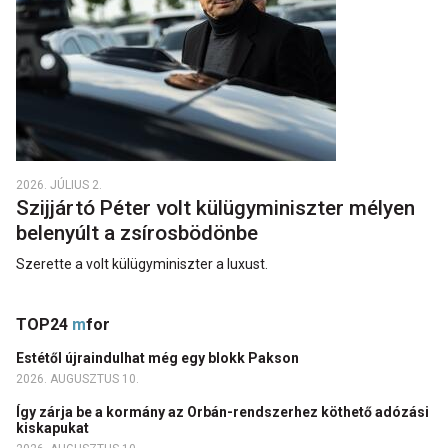
2026. JÚLIUS 2.
Szijjártó Péter volt külügyminiszter mélyen
belenyúlt a zsírosbödönbe
Szerette a volt külügyminiszter a luxust.
TOP24
m
for
Estétől újraindulhat még egy blokk Pakson
2026. AUGUSZTUS 10.
Így zárja be a kormány az Orbán-rendszerhez köthető adózási
kiskapukat