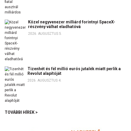
Közel negyvenezer milliárd forintnyi SpaceX-
részvény válhat eladhatóvá
2026. AUGUSZTUS 5.
Tizenhét és fél millió eurós jutalék miatt perlik a
Revolut alapítóját
2026. AUGUSZTUS 4.
TOVÁBBI HÍREK >