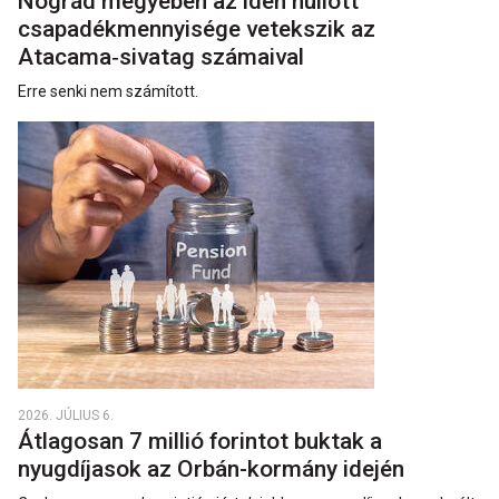
Nógrád megyében az idén hullott
csapadékmennyisége vetekszik az
Atacama‑sivatag számaival
Erre senki nem számított.
2026. JÚLIUS 6.
Átlagosan 7 millió forintot buktak a
nyugdíjasok az Orbán-kormány idején