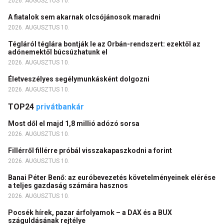
2026. AUGUSZTUS 10.
A fiatalok sem akarnak olcsójánosok maradni
2026. AUGUSZTUS 10.
Tégláról téglára bontják le az Orbán-rendszert: ezektől az
adónemektől búcsúzhatunk el
2026. AUGUSZTUS 10.
Életveszélyes segélymunkásként dolgozni
2026. AUGUSZTUS 10.
TOP24
privátbankár
Most dől el majd 1,8 millió adózó sorsa
2026. AUGUSZTUS 10.
Fillérről fillérre próbál visszakapaszkodni a forint
2026. AUGUSZTUS 10.
Banai Péter Benő: az euróbevezetés követelményeinek elérése
a teljes gazdaság számára hasznos
2026. AUGUSZTUS 10.
Pocsék hírek, pazar árfolyamok – a DAX és a BUX
száguldásának rejtélye