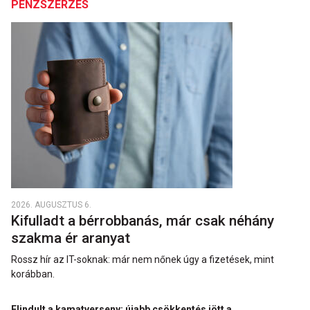
PÉNZSZERZÉS
2026. AUGUSZTUS 6.
Kifulladt a bérrobbanás, már csak néhány
szakma ér aranyat
Rossz hír az IT-soknak: már nem nőnek úgy a fizetések, mint
korábban.
Elindult a kamatverseny: újabb csökkentés jött a