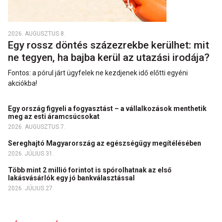
2026. AUGUSZTUS 8.
Egy rossz döntés százezrekbe kerülhet: mit
ne tegyen, ha bajba kerül az utazási irodája?
Fontos: a pórul járt ügyfelek ne kezdjenek idő előtti egyéni
akciókba!
Egy ország figyeli a fogyasztást – a vállalkozások menthetik
meg az esti áramcsúcsokat
2026. AUGUSZTUS 7.
Sereghajtó Magyarország az egészségügy megítélésében
2026. JÚLIUS 31.
Több mint 2 millió forintot is spórolhatnak az első
lakásvásárlók egy jó bankválasztással
2026. JÚLIUS 27.