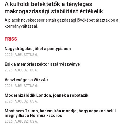
A külföldi befektetők a tényleges
makrogazdasági stabilitást értékelik
A piacok növekedésorientált gazdasági jövőképet áraztak be a
kormányváltással.
FRISS
Nagy drágulás jöhet a pontypiacon
2026. AUGUSZTUS 6.
Esik a memóriaszektor sztárrészvénye
2026. AUGUSZTUS 6.
Veszteséges a WizzAir
2026. AUGUSZTUS 6.
Modernizálódik London, jönnek a robotaxik
2026. AUGUSZTUS 6.
Most nem Trump, hanem Irán mondja, hogy napokon belül
megnyílhat a Hormuzi-szoros
2026. AUGUSZTUS 6.