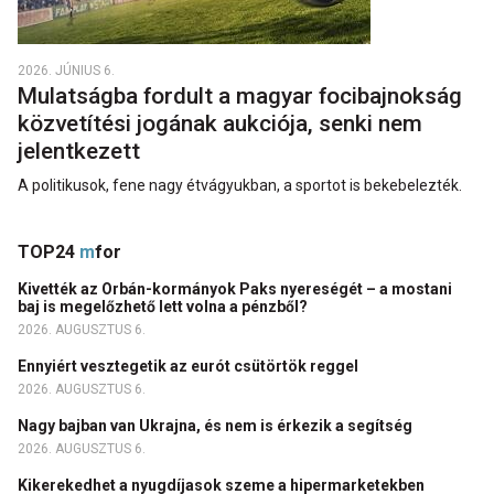
2026. JÚNIUS 6.
Mulatságba fordult a magyar focibajnokság
közvetítési jogának aukciója, senki nem
jelentkezett
A politikusok, fene nagy étvágyukban, a sportot is bekebelezték.
TOP24
m
for
Kivették az Orbán-kormányok Paks nyereségét – a mostani
baj is megelőzhető lett volna a pénzből?
2026. AUGUSZTUS 6.
Ennyiért vesztegetik az eurót csütörtök reggel
2026. AUGUSZTUS 6.
Nagy bajban van Ukrajna, és nem is érkezik a segítség
2026. AUGUSZTUS 6.
Kikerekedhet a nyugdíjasok szeme a hipermarketekben