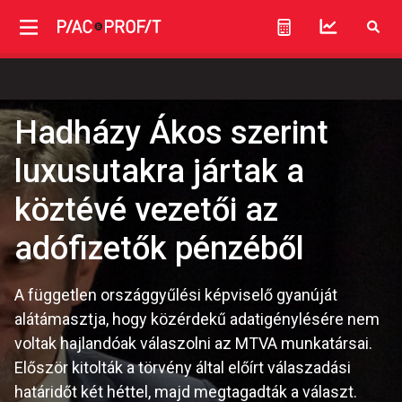
Hadházy Ákos szerint
luxusutakra jártak a
köztévé vezetői az
adófizetők pénzéből
A független országgyűlési képviselő gyanúját
alátámasztja, hogy közérdekű adatigénylésére nem
voltak hajlandóak válaszolni az MTVA munkatársai.
Először kitolták a törvény által előírt válaszadási
határidőt két héttel, majd megtagadták a választ.