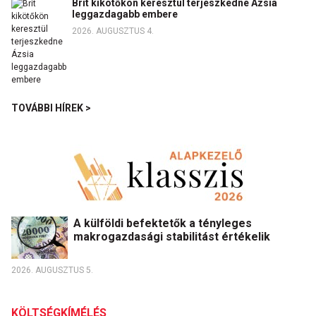
Brit kikötőkön keresztül terjeszkedne Ázsia
leggazdagabb embere
2026. AUGUSZTUS 4.
TOVÁBBI HÍREK >
A külföldi befektetők a tényleges
makrogazdasági stabilitást értékelik
2026. AUGUSZTUS 5.
KÖLTSÉGKÍMÉLÉS