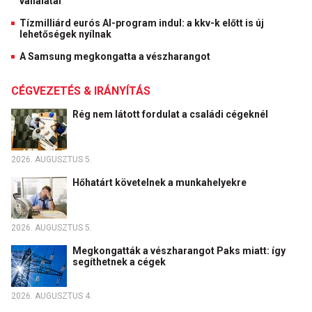
vállalatai
Tízmilliárd eurós AI-program indul: a kkv-k előtt is új
lehetőségek nyílnak
A Samsung megkongatta a vészharangot
CÉGVEZETÉS & IRÁNYÍTÁS
Rég nem látott fordulat a családi cégeknél
2026. AUGUSZTUS 5.
Hőhatárt követelnek a munkahelyekre
2026. AUGUSZTUS 5.
Megkongatták a vészharangot Paks miatt: így
segíthetnek a cégek
2026. AUGUSZTUS 4.