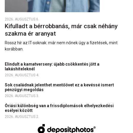
2026. AUGUSZTUS 6.
Kifulladt a bérrobbanás, már csak néhány
szakma ér aranyat
Rossz hír az IT-soknak: már nem nőnek úgy a fizetések, mint
korábban.
Elindult a kamatverseny: újabb csökkentés jött a
lakáshiteleknél
2026. AUGUSZTUS 4.
Sok családnak jelenthet mentőövet ez a kevéssé ismert
pénzügyi megoldás
2026. AUGUSZTUS 3.
Óriási különbség van a frissdiplomások elhelyezkedési
esélyei között
2026. AUGUSZTUS 2.