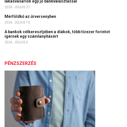
lakásvásárlók egy jó bankválasztással
2026. JÚLIUS 27.
Mérföldkő az űrversenyben
2026. JÚLIUS 10.
A bankok célkeresztjében a diákok, több tízezer forintot
ígérnek egy számlanyitásért
2026. JÚLIUS 6.
PÉNZSZERZÉS