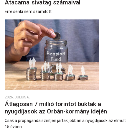
Atacama‑sivatag számaival
Erre senki nem számított.
2026. JÚLIUS 6.
Átlagosan 7 millió forintot buktak a
nyugdíjasok az Orbán-kormány idején
Csak a propaganda szintjén jártak jobban a nyugdíjasok az elmúlt
15 évben.