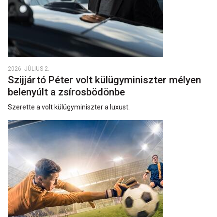
2026. JÚLIUS 2.
Szijjártó Péter volt külügyminiszter mélyen
belenyúlt a zsírosbödönbe
Szerette a volt külügyminiszter a luxust.