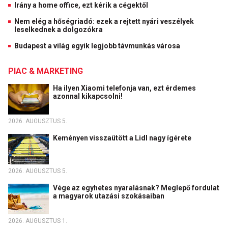
Irány a home office, ezt kérik a cégektől
Nem elég a hőségriadó: ezek a rejtett nyári veszélyek
leselkednek a dolgozókra
Budapest a világ egyik legjobb távmunkás városa
PIAC & MARKETING
Ha ilyen Xiaomi telefonja van, ezt érdemes
azonnal kikapcsolni!
2026. AUGUSZTUS 5.
Keményen visszaütött a Lidl nagy ígérete
2026. AUGUSZTUS 5.
Vége az egyhetes nyaralásnak? Meglepő fordulat
a magyarok utazási szokásaiban
2026. AUGUSZTUS 1.