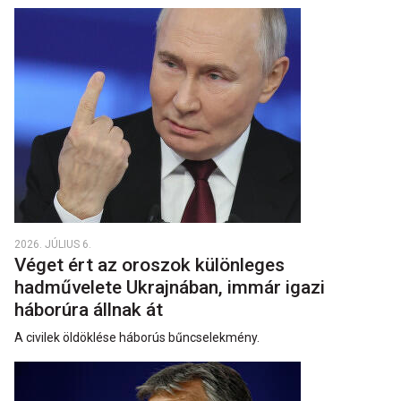
2026. JÚLIUS 6.
Véget ért az oroszok különleges
hadművelete Ukrajnában, immár igazi
háborúra állnak át
A civilek öldöklése háborús bűncselekmény.