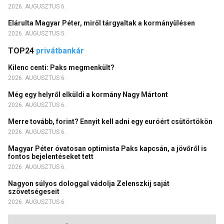
2026. AUGUSZTUS 6.
Elárulta Magyar Péter, miről tárgyaltak a kormányülésen
2026. AUGUSZTUS 5.
TOP24
privátbankár
Kilenc centi: Paks megmenkült?
2026. AUGUSZTUS 6.
Még egy helyről elküldi a kormány Nagy Mártont
2026. AUGUSZTUS 6.
Merre tovább, forint? Ennyit kell adni egy euróért csütörtökön
2026. AUGUSZTUS 6.
Magyar Péter óvatosan optimista Paks kapcsán, a jövőről is
fontos bejelentéseket tett
2026. AUGUSZTUS 6.
Nagyon súlyos dologgal vádolja Zelenszkij saját
szövetségeseit
2026. AUGUSZTUS 6.