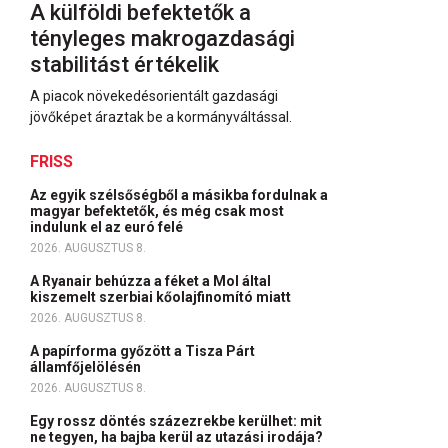
A külföldi befektetők a
tényleges makrogazdasági
stabilitást értékelik
A piacok növekedésorientált gazdasági
jövőképet áraztak be a kormányváltással.
FRISS
Az egyik szélsőségből a másikba fordulnak a
magyar befektetők, és még csak most
indulunk el az euró felé
2026. AUGUSZTUS 8.
A Ryanair behúzza a féket a Mol által
kiszemelt szerbiai kőolajfinomító miatt
2026. AUGUSZTUS 8.
A papírforma győzött a Tisza Párt
államfőjelölésén
2026. AUGUSZTUS 8.
Egy rossz döntés százezrekbe kerülhet: mit
ne tegyen, ha bajba kerül az utazási irodája?