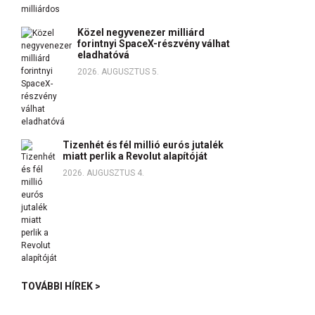
Közel negyvenezer milliárd
forintnyi SpaceX-részvény válhat
eladhatóvá
2026. AUGUSZTUS 5.
Tizenhét és fél millió eurós jutalék
miatt perlik a Revolut alapítóját
2026. AUGUSZTUS 4.
TOVÁBBI HÍREK >