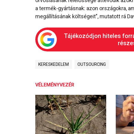
orvoslásának felelőssége áttevődik azokr
a termék-gyártásnak: azon országokra, am
megállításának költségeit", mutatott rá Da
Tájékozódjon hiteles forr
részes
KERESKEDELEM
OUTSOURCING
VÉLEMÉNYVEZÉR