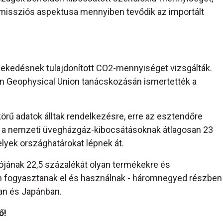
 emissziós aspektusa mennyiben tevődik az importált
ekedésnek tulajdonított CO2-mennyiséget vizsgálták.
 Geophysical Union tanácskozásán ismertették a
körű adatok álltak rendelkezésre, erre az esztendőre
ták, a nemzeti üvegházgáz-kibocsátásoknak átlagosan 23
lyek országhatárokat lépnek át.
iójának 22,5 százalékát olyan termékekre és
ldön fogyasztanak el és használnak - háromnegyed részben
ban és Japánban.
ő!