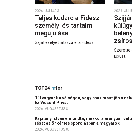
2026. JÚLIUS 3.
2026. JÚLI
Teljes kudarc a Fidesz
Szijjá
személyi és tartalmi
külüg
megújulása
beleny
zsíro
Saját esélyét játssza el a Fidesz.
Szerette 
luxust.
TOP24
m
for
Túl vagyunk a válságon, vagy csak most jön a ne
Ez Viszont Privát
2026. AUGUSZTUS 8.
Kapitány István elmondta, mekkora arányban vett
részt az önkéntes spórolásban a magyarok
2026. AUGUSZTUS 8.