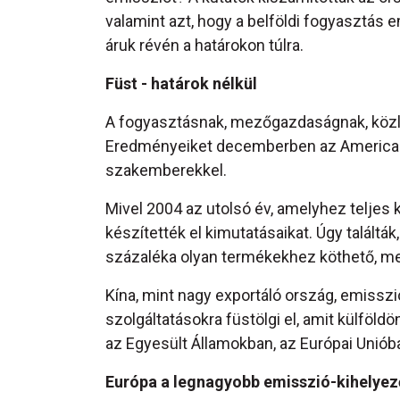
valamint azt, hogy a belföldi fogyasztás
áruk révén a határokon túlra.
Füst - határok nélkül
A fogyasztásnak, mezőgazdaságnak, közl
Eredményeiket decemberben az American
szakemberekkel.
Mivel 2004 az utolsó év, amelyhez teljes 
készítették el kimutatásaikat. Úgy talál
százaléka olyan termékekhez köthető, me
Kína, mint nagy exportáló ország, emissz
szolgáltatásokra füstölgi el, amit külfö
az Egyesült Államokban, az Európai Unió
Európa a legnagyobb emisszió-kihelyez