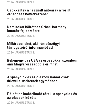
2026. AUGUSZTUS 8.
Csökkentek a használt autóárak a forint
erősödése következtében
2026. AUGUSZTUS 8.
Nem sokat költött az Orbán-kormány
kutatás-fejlesztésre
2026. AUGUSZTUS 8.
Millárdos lehet, aki Irán pénzügyi
támogatóiról információt ad
2026. AUGUSZTUS 8.
Bekeményít az USA az oroszokkal szemben,
ami Magyarországot is érintheti
2026. AUGUSZTUS 8.
A spanyolok és az olaszok immár csak
útlevéllel mehetnek egymáshoz
2026. AUGUSZTUS 8.
Példátlan haddelhadd tört ki a spanyolok és
az olaszok között
2026. AUGUSZTUS 8.