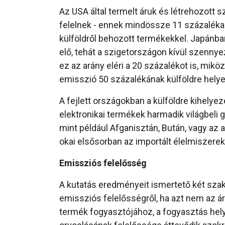
Az USA által termelt áruk és létrehozott s
felelnek - ennek mindössze 11 százaléka 
külföldről behozott termékekkel. Japánban
elő, tehát a szigetországon kívül szenny
ez az arány eléri a 20 százalékot is, mik
emisszió 50 százalékának külföldre helye
A fejlett országokban a külföldre kihelyez
elektronikai termékek harmadik világbeli 
mint például Afganisztán, Bután, vagy az a
okai elsősorban az importált élelmiszerek
Emissziós felelősség
A kutatás eredményeit ismertető két szak
emissziós felelősségről, ha azt nem az á
termék fogyasztójához, a fogyasztás hely