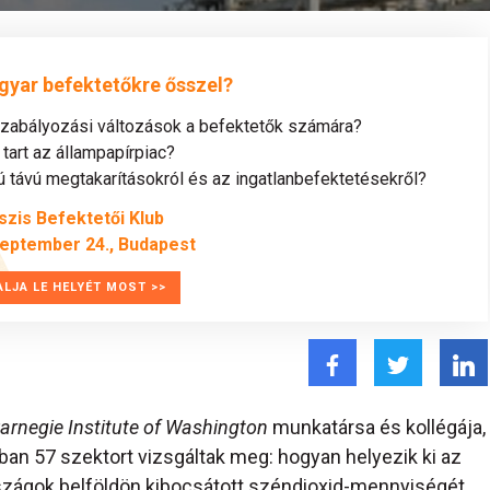
gyar befektetőkre ősszel?
szabályozási változások a befektetők számára?
tart az állampapírpiac?
távú megtakarításokról és az ingatlanbefektetésekről?
szis Befektetői Klub
zeptember 24., Budapest
ALJA LE HELYÉT MOST >>
arnegie Institute of Washington
munkatársa és kollégája,
ban 57 szektort vizsgáltak meg: hogyan helyezik ki az
szágok belföldön kibocsátott széndioxid-mennyiségét,