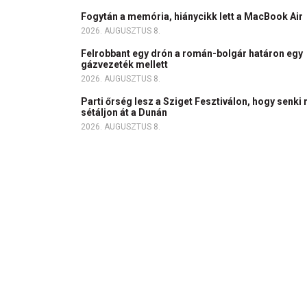
Fogytán a memória, hiánycikk lett a MacBook Air
2026. AUGUSZTUS 8.
Felrobbant egy drón a román-bolgár határon egy
gázvezeték mellett
2026. AUGUSZTUS 8.
Parti őrség lesz a Sziget Fesztiválon, hogy senki 
sétáljon át a Dunán
2026. AUGUSZTUS 8.