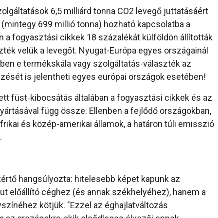
zolgáltatások 6,5 milliárd tonna CO2 levegő juttatásáért
(mintegy 699 millió tonna) hozható kapcsolatba a
 a fogyasztási cikkek 18 százalékát külföldön állították
ezték velük a levegőt. Nyugat-Európa egyes országainál
özben e termékskála vagy szolgáltatás-választék az
zését is jelentheti egyes európai országok esetében!
ett füst-kibocsátás általában a fogyasztási cikkek és az
gyártásával függ össze. Ellenben a fejlődő országokban,
frikai és közép-amerikai államok, a határon túli emisszió
.
értő hangsúlyozta: hitelesebb képet kapunk az
rut előállító céghez (és annak székhelyéhez), hanem a
színéhez kötjük. "Ezzel az éghajlatváltozás