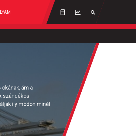
LYAM
s okának, ám a
ek szándékos
álják ily módon minél