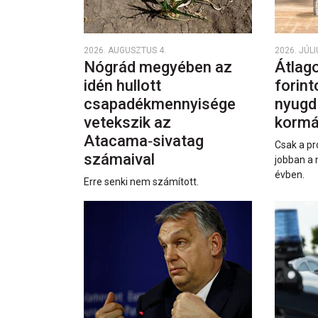
2026. AUGUSZTUS 4.
2026. JÚLI
Nógrád megyében az
Átlago
idén hullott
forint
csapadékmennyisége
nyugd
vetekszik az
kormá
Atacama‑sivatag
Csak a pr
számaival
jobban a 
évben.
Erre senki nem számított.