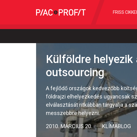
FRISS CIKKE
Külföldre helyezik
outsourcing
A fejlődő országok kedvezőbb költség
földrajzi elhelyezkedés ugyancsak sz
elválasztását ritkábban tárgyalja a 
messzebbre helyezni.
2010. MÁRCIUS 20.
KLÍMABLOG