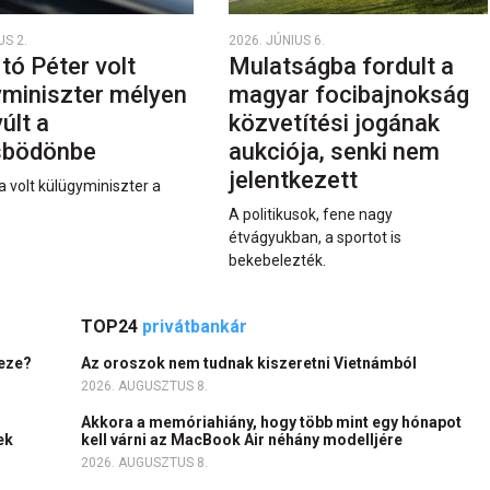
US 2.
2026. JÚNIUS 6.
rtó Péter volt
Mulatságba fordult a
yminiszter mélyen
magyar focibajnokság
últ a
közvetítési jogának
sbödönbe
aukciója, senki nem
jelentkezett
a volt külügyminiszter a
A politikusok, fene nagy
étvágyukban, a sportot is
bekebelezték.
TOP24
privátbankár
heze?
Az oroszok nem tudnak kiszeretni Vietnámból
2026. AUGUSZTUS 8.
Akkora a memóriahiány, hogy több mint egy hónapot
ek
kell várni az MacBook Air néhány modelljére
2026. AUGUSZTUS 8.