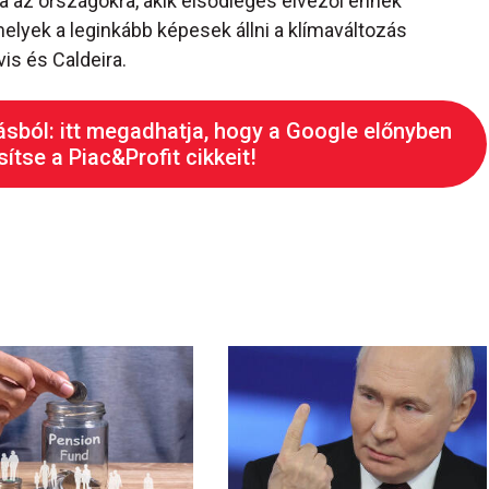
a az országokra, akik elsődleges élvezői ennek
elyek a leginkább képesek állni a klímaváltozás
vis és Caldeira.
ásból: itt megadhatja, hogy a Google előnyben
ítse a Piac&Profit cikkeit!