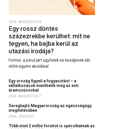
2026. AUGUSZTUS 8.
Egy rossz döntés
százezrekbe kerülhet: mit ne
tegyen, ha bajba kerül az
utazási irodája?
Fontos: a pórul járt ügyfelek ne kezdjenek idő
előtti egyéni akciókba!
Egy ország figyeli a fogyasztást – a
vállalkozások menthetik meg az esti
áramcsúcsokat
2026. AUGUSZTUS 7.
Sereghajtó Magyarország az egészségügy
megítélésében
2026. JÚLIUS 31.
Több mint 2 millió forintot is spórolhatnak az