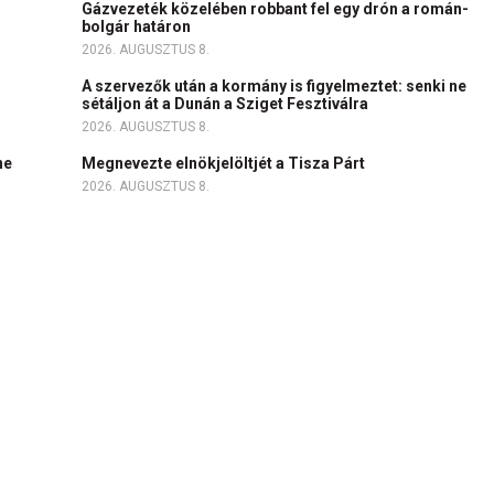
Gázvezeték közelében robbant fel egy drón a román-
bolgár határon
2026. AUGUSZTUS 8.
A szervezők után a kormány is figyelmeztet: senki ne
sétáljon át a Dunán a Sziget Fesztiválra
2026. AUGUSZTUS 8.
ne
Megnevezte elnökjelöltjét a Tisza Párt
2026. AUGUSZTUS 8.