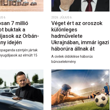
US 6.
2026. JÚLIUS 6.
san 7 millió
Véget ért az oroszok
ot buktak a
különleges
íjasok az Orbán-
hadművelete
ny idején
Ukrajnában, immár igazi
háborúra állnak át
opaganda szintjén jártak
nyugdíjasok az elmúlt 15
A civilek öldöklése háborús
bűncselekmény.