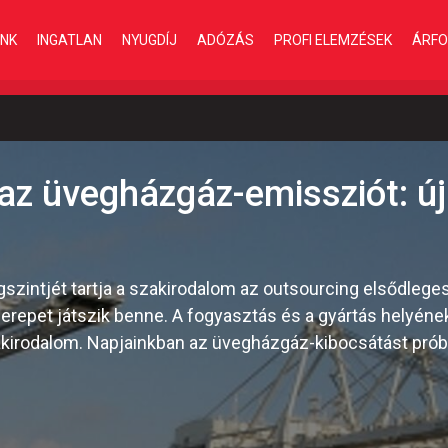
INK
INGATLAN
NYUGDÍJ
ADÓZÁS
PROFI ELEMZÉSEK
ÁRFO
 az üvegházgáz-emissziót: új
szintjét tartja a szakirodalom az outsourcing elsődlege
erepet játszik benne. A fogyasztás és a gyártás helyén
szakirodalom. Napjainkban az üvegházgáz-kibocsátást prób