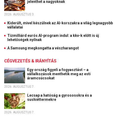
jelenthet a nagyoknak
2026. AUGUSZTUS 3.
Kiderült, mivel készülnek az AI-korszakra a világ legnagyobb
vállalatai
Tízmilliárd eurós AI-program indul: a kkv-k előtt is új
lehetőségek nyílnak
A Samsung megkongatta a vészharangot
CÉGVEZETÉS & IRÁNYÍTÁS
Egy ország figyeli a fogyasztást – a
vállalkozások menthetik meg az esti
áramcsúcsokat
2026. AUGUSZTUS 7.
Lecsap a hatóság a gyrososokra és a
sushiéttermekre
2026. AUGUSZTUS 7.