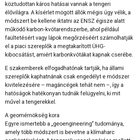
köztudottan káros hatásai vannak a tengeri
élővilágra. A kísérlet mögött állók mégis úgy vélik, a
módszert be kellene iktatni az ENSZ égisze alatt
működő karbon-kvótarendszerbe, ahol például
faültetésért vagy lápok megőrzéséért számolhatják
el a piaci szereplők a megtakarított ÜHG-
kibocsátást, amiért karbonkvótákat kapnak cserébe.
E szakemberek elfogadhatónak tartják, ha állami
szereplők kaphatnának csak engedélyt e módszer
kivitelezésére – magáncégek tehát nem –, így a
hatóságok hatékonyan tudnák felügyelni, ki mit
művel a tengerekkel.
A geomérnökség kora
Egyre ismertebb a „geoengineering” tudománya,
amely több módszert is bevetne a klímaharc