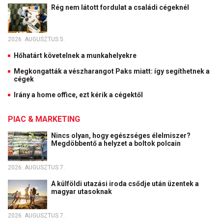
Rég nem látott fordulat a családi cégeknél
2026. AUGUSZTUS 5.
Hőhatárt követelnek a munkahelyekre
Megkongatták a vészharangot Paks miatt: így segíthetnek a
cégek
Irány a home office, ezt kérik a cégektől
PIAC & MARKETING
Nincs olyan, hogy egészséges élelmiszer?
Megdöbbentő a helyzet a boltok polcain
2026. AUGUSZTUS 7.
A külföldi utazási iroda csődje után üzentek a
magyar utasoknak
2026. AUGUSZTUS 7.