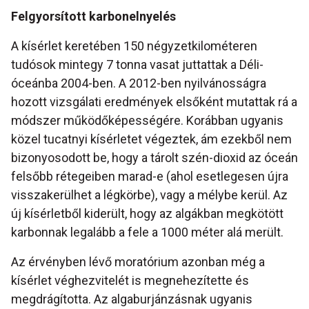
Felgyorsított karbonelnyelés
A kísérlet keretében 150 négyzetkilométeren
tudósok mintegy 7 tonna vasat juttattak a Déli-
óceánba 2004-ben. A 2012-ben nyilvánosságra
hozott vizsgálati eredmények elsőként mutattak rá a
módszer működőképességére. Korábban ugyanis
közel tucatnyi kísérletet végeztek, ám ezekből nem
bizonyosodott be, hogy a tárolt szén-dioxid az óceán
felsőbb rétegeiben marad-e (ahol esetlegesen újra
visszakerülhet a légkörbe), vagy a mélybe kerül. Az
új kísérletből kiderült, hogy az algákban megkötött
karbonnak legalább a fele a 1000 méter alá merült.
Az érvényben lévő moratórium azonban még a
kísérlet véghezvitelét is megnehezítette és
megdrágította. Az algaburjánzásnak ugyanis