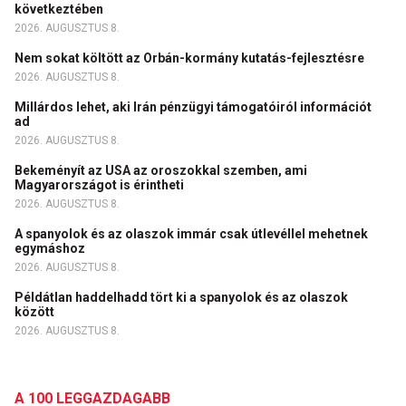
következtében
2026. AUGUSZTUS 8.
Nem sokat költött az Orbán-kormány kutatás-fejlesztésre
2026. AUGUSZTUS 8.
Millárdos lehet, aki Irán pénzügyi támogatóiról információt
ad
2026. AUGUSZTUS 8.
Bekeményít az USA az oroszokkal szemben, ami
Magyarországot is érintheti
2026. AUGUSZTUS 8.
A spanyolok és az olaszok immár csak útlevéllel mehetnek
egymáshoz
2026. AUGUSZTUS 8.
Példátlan haddelhadd tört ki a spanyolok és az olaszok
között
2026. AUGUSZTUS 8.
A 100 LEGGAZDAGABB