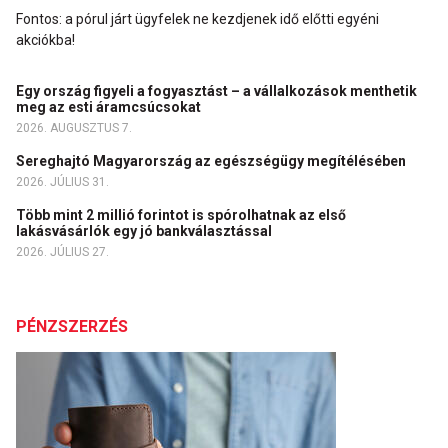
Fontos: a pórul járt ügyfelek ne kezdjenek idő előtti egyéni
akciókba!
Egy ország figyeli a fogyasztást – a vállalkozások menthetik
meg az esti áramcsúcsokat
2026. AUGUSZTUS 7.
Sereghajtó Magyarország az egészségügy megítélésében
2026. JÚLIUS 31.
Több mint 2 millió forintot is spórolhatnak az első
lakásvásárlók egy jó bankválasztással
2026. JÚLIUS 27.
PÉNZSZERZÉS