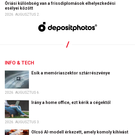
Óriási különbség van a frissdiplomások elhelyezkedési
esélyei között
2026. AUGUSZTUS 2.
INFO & TECH
Esik a memóriaszektor sztárrészvénye
2026. AUGUSZTUS 6.
Irány a home office, ezt kérik a cégektől
2026. AUGUSZTUS 3.
Olcsó AI-modell érkezett, amely komoly kihívást