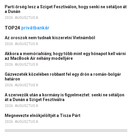
Parti őrség lesz a Sziget Fesztiválon, hogy senki ne sétáljon át
a Dunán
2026. AUGUSZTUS 8.
TOP24
privátbankár
Az oroszok nem tudnak kiszeretni Vietnámból
2026. AUGUSZTUS 8.
Akkora a memóriahiány, hogy több mint egy hónapot kell várni
az MacBook Air néhány modelljére
2026. AUGUSZTUS 8.
Gázvezeték közelében robbant fel egy drón a román-bolgár
határon
2026. AUGUSZTUS 8.
A szervezők után a kormány is figyelmeztet: senki ne sétáljon
át a Dunán a Sziget Fesztiválra
2026. AUGUSZTUS 8.
Megnevezte elnökjelöltjét a Tisza Párt
2026. AUGUSZTUS 8.