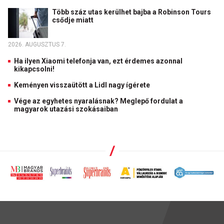
Több száz utas kerülhet bajba a Robinson Tours
csődje miatt
2026. AUGUSZTUS 7.
Ha ilyen Xiaomi telefonja van, ezt érdemes azonnal
kikapcsolni!
Keményen visszaütött a Lidl nagy ígérete
Vége az egyhetes nyaralásnak? Meglepő fordulat a
magyarok utazási szokásaiban