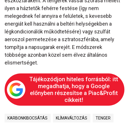
eszköztáraként. A tengerek vassal szórása mellett
ilyen a háztetők fehérre festése (így nem
melegednek fel annyira e felületek, s kevesebb
energiát kell használni a beltéri helységekben a
légkondicionálók működtetésére) vagy szulfát
aeroszol permetezése a sztratoszférába, amely
tompítja a napsugarak erejét. E módszerek
többsége azonban közel sem élvez általános
elismertséget.
Tájékozódjon hiteles forrásból: itt
megadhatja, hogy a Google
előnyben részesítse a Piac&Profit
cikkeit!
KARBONKIBOCSÁTÁS
KLÍMAVÁLTOZÁS
TENGER