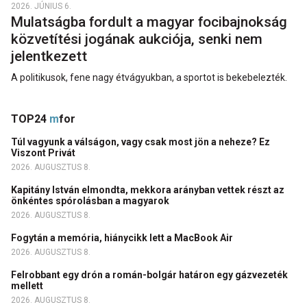
2026. JÚNIUS 6.
Mulatságba fordult a magyar focibajnokság
közvetítési jogának aukciója, senki nem
jelentkezett
A politikusok, fene nagy étvágyukban, a sportot is bekebelezték.
TOP24
m
for
Túl vagyunk a válságon, vagy csak most jön a neheze? Ez
Viszont Privát
2026. AUGUSZTUS 8.
Kapitány István elmondta, mekkora arányban vettek részt az
önkéntes spórolásban a magyarok
2026. AUGUSZTUS 8.
Fogytán a memória, hiánycikk lett a MacBook Air
2026. AUGUSZTUS 8.
Felrobbant egy drón a román-bolgár határon egy gázvezeték
mellett
2026. AUGUSZTUS 8.