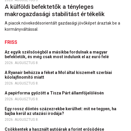
2026. AUGUSZTUS 5.
A külföldi befektetők a tényleges
makrogazdasági stabilitást értékelik
A piacok növekedésorientált gazdasági jövőképet áraztak be a
kormányváltással.
FRISS
Az egyik szélsőségből a másikba fordulnak a magyar
befektetők, és még csak most indulunk el az euró felé
2026. AUGUSZTUS 8.
A Ryanair behúzza a féket a Mol által kiszemelt szerbiai
kőolajfinomító miatt
2026. AUGUSZTUS 8.
A papírforma győzött a Tisza Párt államfőjelölésén
2026. AUGUSZTUS 8.
Egy rossz döntés százezrekbe kerülhet: mit ne tegyen, ha
bajba kerül az utazási irodája?
2026. AUGUSZTUS 8.
Csökkentek a használt autóárak a forint erősödése