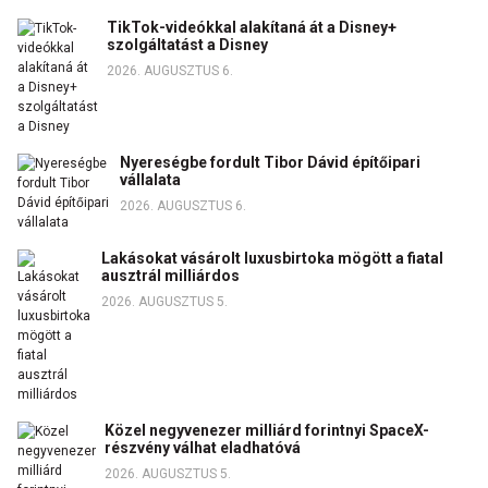
TikTok-videókkal alakítaná át a Disney+
szolgáltatást a Disney
2026. AUGUSZTUS 6.
Nyereségbe fordult Tibor Dávid építőipari
vállalata
2026. AUGUSZTUS 6.
Lakásokat vásárolt luxusbirtoka mögött a fiatal
ausztrál milliárdos
2026. AUGUSZTUS 5.
Közel negyvenezer milliárd forintnyi SpaceX-
részvény válhat eladhatóvá
2026. AUGUSZTUS 5.