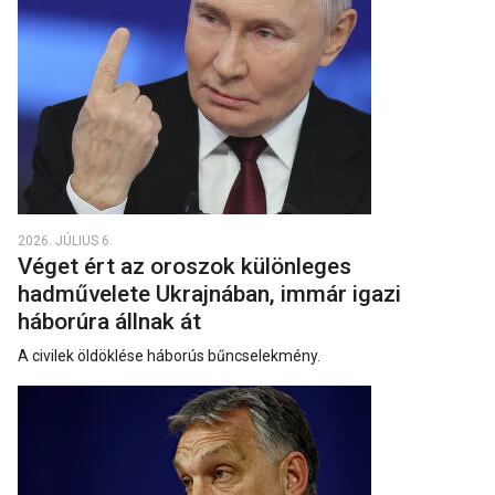
2026. JÚLIUS 6.
Véget ért az oroszok különleges
hadművelete Ukrajnában, immár igazi
háborúra állnak át
A civilek öldöklése háborús bűncselekmény.