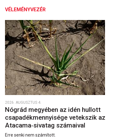
VÉLEMÉNYVEZÉR
2026. AUGUSZTUS 4.
Nógrád megyében az idén hullott
csapadékmennyisége vetekszik az
Atacama‑sivatag számaival
Erre senki nem számított.