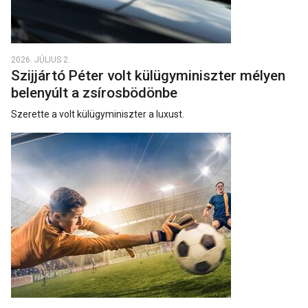
2026. JÚLIUS 2.
Szijjártó Péter volt külügyminiszter mélyen
belenyúlt a zsírosbödönbe
Szerette a volt külügyminiszter a luxust.