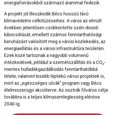
energiaforrásokból származó árammal fedezik.
A projekt jól illeszkedik Bécs hosszú távú
klímavédelmi célkitűzéseihez. A város az elmúlt
években jelentősen csökkentette szén-dioxid-
kibocsátását, emellett számos fenntarthatósági
beruházást valósított meg a városi közlekedés, az
energiaellátás és a városi infrastruktúra területén.
Ezek közé tartoznak a nagyobb volumenű
intézkedések, például a szemétszállítás és a CO₂-
mentes hulladékgazdálkodás fenntarthatóbbá
tétele, valamint kisebb léptékű városi projektek is,
mint az „egészséges utcák” program vagy Bécs
élelmiszerügyi akcióterve. Az osztrák főváros célja
továbbra is a teljes klímasemleglesség elérése
2040-ig.