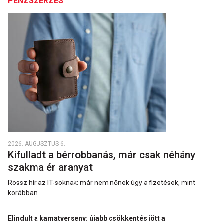
PÉNZSZERZÉS
2026. AUGUSZTUS 6.
Kifulladt a bérrobbanás, már csak néhány
szakma ér aranyat
Rossz hír az IT-soknak: már nem nőnek úgy a fizetések, mint
korábban.
Elindult a kamatverseny: újabb csökkentés jött a