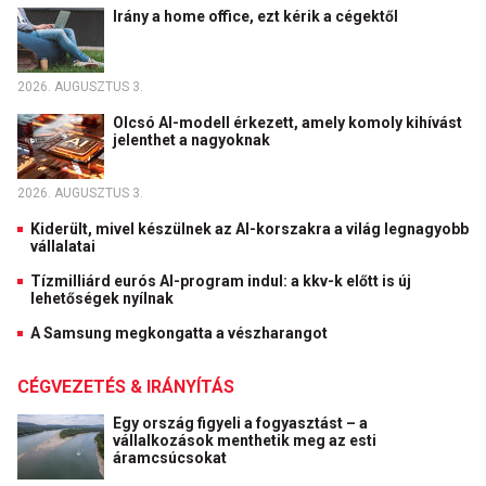
Irány a home office, ezt kérik a cégektől
2026. AUGUSZTUS 3.
Olcsó AI-modell érkezett, amely komoly kihívást
jelenthet a nagyoknak
2026. AUGUSZTUS 3.
Kiderült, mivel készülnek az AI-korszakra a világ legnagyobb
vállalatai
Tízmilliárd eurós AI-program indul: a kkv-k előtt is új
lehetőségek nyílnak
A Samsung megkongatta a vészharangot
CÉGVEZETÉS & IRÁNYÍTÁS
Egy ország figyeli a fogyasztást – a
vállalkozások menthetik meg az esti
áramcsúcsokat