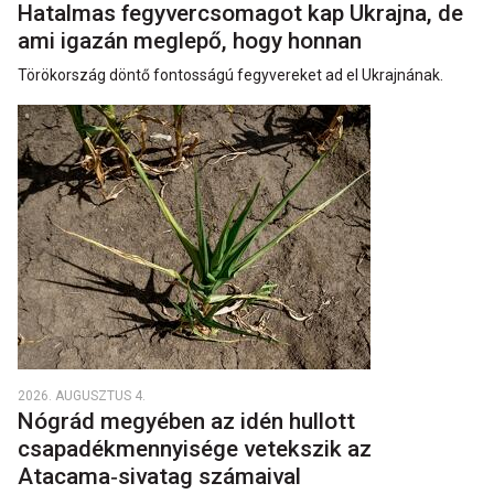
Hatalmas fegyvercsomagot kap Ukrajna, de
ami igazán meglepő, hogy honnan
Törökország döntő fontosságú fegyvereket ad el Ukrajnának.
2026. AUGUSZTUS 4.
Nógrád megyében az idén hullott
csapadékmennyisége vetekszik az
Atacama‑sivatag számaival