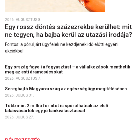
2026. AUGUSZTUS 8.
Egy rossz döntés százezrekbe kerülhet: mit
ne tegyen, ha bajba kerül az utazási irodája?
Fontos: a pórul járt ügyfelek ne kezdjenek idő előtti egyéni
akciókba!
Egy ország figyeli a fogyasztást – a vállalkozások menthetik
meg az esti áramcsúcsokat
2026. AUGUSZTUS 7.
Sereghajtó Magyarország az egészségügy megítélésében
2026. JÚLIUS 31.
Több mint 2 millió forintot is spórolhatnak az első
lakásvásárlók egy jó bankválasztással
2026. JÚLIUS 27.