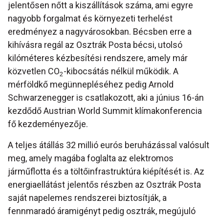
jelentősen nőtt a kiszállítások száma, ami egyre
nagyobb forgalmat és környezeti terhelést
eredményez a nagyvárosokban. Bécsben erre a
kihívásra regál az Osztrák Posta bécsi, utolsó
kilóméteres kézbesítési rendszere, amely már
közvetlen CO
-kibocsátás nélkül működik. A
2
mérföldkő megünnepléséhez pedig Arnold
Schwarzenegger is csatlakozott, aki a június 16-án
kezdődő Austrian World Summit klímakonferencia
fő kezdeményezője.
A teljes átállás 32 millió eurós beruházással valósult
meg, amely magába foglalta az elektromos
járműflotta és a töltőinfrastruktúra kiépítését is. Az
energiaellátást jelentős részben az Osztrák Posta
saját napelemes rendszerei biztosítják, a
fennmaradó áramigényt pedig osztrák, megújuló