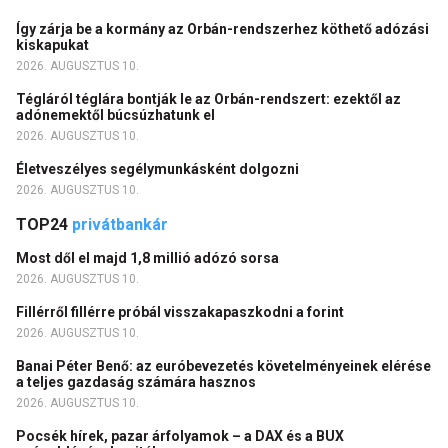
Így zárja be a kormány az Orbán-rendszerhez köthető adózási
kiskapukat
2026. AUGUSZTUS 10.
Tégláról téglára bontják le az Orbán-rendszert: ezektől az
adónemektől búcsúzhatunk el
2026. AUGUSZTUS 10.
Életveszélyes segélymunkásként dolgozni
2026. AUGUSZTUS 10.
TOP24
privátbankár
Most dől el majd 1,8 millió adózó sorsa
2026. AUGUSZTUS 10.
Fillérről fillérre próbál visszakapaszkodni a forint
2026. AUGUSZTUS 10.
Banai Péter Benő: az euróbevezetés követelményeinek elérése
a teljes gazdaság számára hasznos
2026. AUGUSZTUS 10.
Pocsék hírek, pazar árfolyamok – a DAX és a BUX