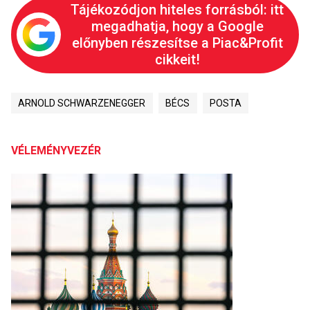
Tájékozódjon hiteles forrásból: itt
megadhatja, hogy a Google
előnyben részesítse a Piac&Profit
cikkeit!
ARNOLD SCHWARZENEGGER
BÉCS
POSTA
VÉLEMÉNYVEZÉR