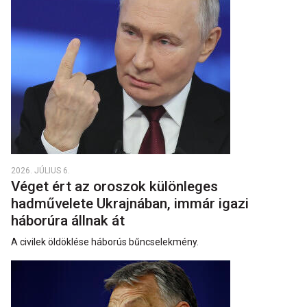
2026. JÚLIUS 6.
Véget ért az oroszok különleges
hadművelete Ukrajnában, immár igazi
háborúra állnak át
A civilek öldöklése háborús bűncselekmény.