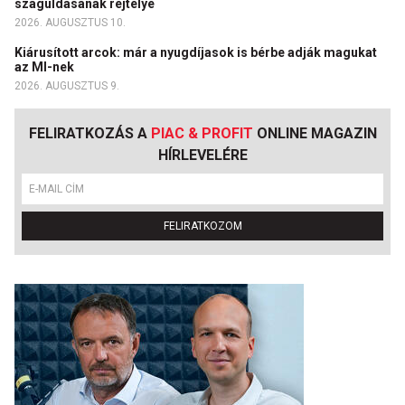
száguldásának rejtélye
2026. AUGUSZTUS 10.
Kiárusított arcok: már a nyugdíjasok is bérbe adják magukat
az MI-nek
2026. AUGUSZTUS 9.
FELIRATKOZÁS A
PIAC & PROFIT
ONLINE MAGAZIN
HÍRLEVELÉRE
FELIRATKOZOM