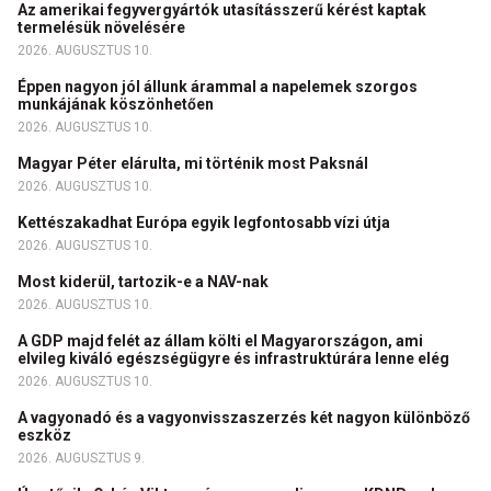
Az amerikai fegyvergyártók utasításszerű kérést kaptak
termelésük növelésére
2026. AUGUSZTUS 10.
Éppen nagyon jól állunk árammal a napelemek szorgos
munkájának köszönhetően
2026. AUGUSZTUS 10.
Magyar Péter elárulta, mi történik most Paksnál
2026. AUGUSZTUS 10.
Kettészakadhat Európa egyik legfontosabb vízi útja
2026. AUGUSZTUS 10.
Most kiderül, tartozik-e a NAV-nak
2026. AUGUSZTUS 10.
A GDP majd felét az állam költi el Magyarországon, ami
elvileg kiváló egészségügyre és infrastruktúrára lenne elég
2026. AUGUSZTUS 10.
A vagyonadó és a vagyonvisszaszerzés két nagyon különböző
eszköz
2026. AUGUSZTUS 9.