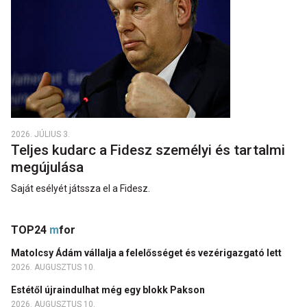
2026. JÚLIUS 3.
Teljes kudarc a Fidesz személyi és tartalmi
megújulása
Saját esélyét játssza el a Fidesz.
TOP24
m
for
Matolcsy Ádám vállalja a felelősséget és vezérigazgató lett
2026. AUGUSZTUS 10.
Estétől újraindulhat még egy blokk Pakson
2026. AUGUSZTUS 10.