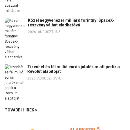
Közel negyvenezer milliárd forintnyi SpaceX-
részvény válhat eladhatóvá
2026. AUGUSZTUS 5.
Tizenhét és fél millió eurós jutalék miatt perlik a
Revolut alapítóját
2026. AUGUSZTUS 4.
TOVÁBBI HÍREK >