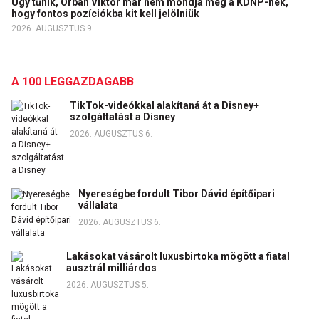
Úgy tűnik, Orbán Viktor már nem mondja meg a KDNP-nek,
hogy fontos pozíciókba kit kell jelölniük
2026. AUGUSZTUS 9.
A 100 LEGGAZDAGABB
TikTok-videókkal alakítaná át a Disney+
szolgáltatást a Disney
2026. AUGUSZTUS 6.
Nyereségbe fordult Tibor Dávid építőipari
vállalata
2026. AUGUSZTUS 6.
Lakásokat vásárolt luxusbirtoka mögött a fiatal
ausztrál milliárdos
2026. AUGUSZTUS 5.