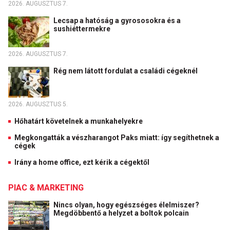
2026. AUGUSZTUS 7.
Lecsap a hatóság a gyrososokra és a
sushiéttermekre
2026. AUGUSZTUS 7.
Rég nem látott fordulat a családi cégeknél
2026. AUGUSZTUS 5.
Hőhatárt követelnek a munkahelyekre
Megkongatták a vészharangot Paks miatt: így segíthetnek a
cégek
Irány a home office, ezt kérik a cégektől
PIAC & MARKETING
Nincs olyan, hogy egészséges élelmiszer?
Megdöbbentő a helyzet a boltok polcain