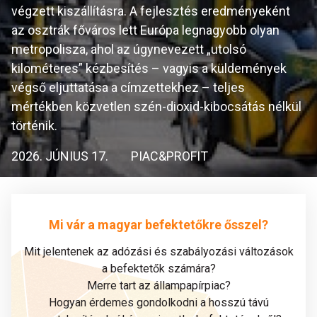
végzett kiszállításra. A fejlesztés eredményeként
az osztrák főváros lett Európa legnagyobb olyan
metropolisza, ahol az úgynevezett „utolsó
kilométeres” kézbesítés – vagyis a küldemények
végső eljuttatása a címzettekhez – teljes
mértékben közvetlen szén-dioxid-kibocsátás nélkül
történik.
2026. JÚNIUS 17.
PIAC&PROFIT
Mi vár a magyar befektetőkre ősszel?
Mit jelentenek az adózási és szabályozási változások
a befektetők számára?
Merre tart az állampapírpiac?
Hogyan érdemes gondolkodni a hosszú távú