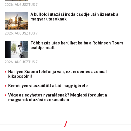
2026. AUGUSZTUS 7.
A külföldi utazási iroda csődje után üzentek a
magyar utasoknak
2026. AUGUSZTUS 7.
Több száz utas kerülhet bajba a Robinson Tours
csődje miatt
2026. AUGUSZTUS 7.
Ha ilyen Xiaomi telefonja van, ezt érdemes azonnal
kikapcsolni!
Keményen visszaütött a Lidl nagy ígérete
Vége az egyhetes nyaralásnak? Meglepő fordulat a
magyarok utazási szokásaiban