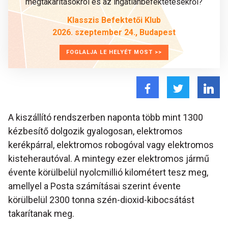
megtakarításokról és az ingatlanbefektetésekről?
Klasszis Befektetői Klub
2026. szeptember 24., Budapest
FOGLALJA LE HELYÉT MOST >>
A kiszállító rendszerben naponta több mint 1300
kézbesítő dolgozik gyalogosan, elektromos
kerékpárral, elektromos robogóval vagy elektromos
kisteherautóval. A mintegy ezer elektromos jármű
évente körülbelül nyolcmillió kilométert tesz meg,
amellyel a Posta számításai szerint évente
körülbelül 2300 tonna szén-dioxid-kibocsátást
takarítanak meg.