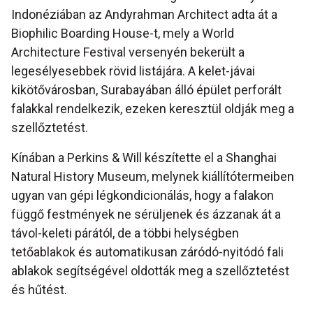
Indonéziában az Andyrahman Architect adta át a
Biophilic Boarding House-t, mely a World
Architecture Festival versenyén bekerült a
legesélyesebbek rövid listájára. A kelet-jávai
kikötővárosban, Surabayában álló épület perforált
falakkal rendelkezik, ezeken keresztül oldják meg a
szellőztetést.
Kínában a Perkins & Will készítette el a Shanghai
Natural History Museum, melynek kiállítótermeiben
ugyan van gépi légkondicionálás, hogy a falakon
függő festmények ne sérüljenek és ázzanak át a
távol-keleti párától, de a többi helységben
tetőablakok és automatikusan záródó-nyitódó fali
ablakok segítségével oldották meg a szellőztetést
és hűtést.