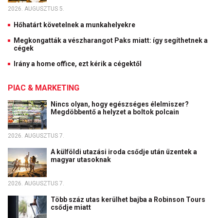
2026. AUGUSZTUS 5.
Hőhatárt követelnek a munkahelyekre
Megkongatták a vészharangot Paks miatt: így segíthetnek a
cégek
Irány a home office, ezt kérik a cégektől
PIAC & MARKETING
Nincs olyan, hogy egészséges élelmiszer?
Megdöbbentő a helyzet a boltok polcain
2026. AUGUSZTUS 7.
A külföldi utazási iroda csődje után üzentek a
magyar utasoknak
2026. AUGUSZTUS 7.
Több száz utas kerülhet bajba a Robinson Tours
csődje miatt