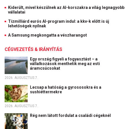
Kiderült, mivel készülnek az AI-korszakra a világ legnagyobb
vállalatai
Tízmilliárd eurós AI-program indul: a kkv-k előtt is új
lehetőségek nyílnak
A Samsung megkongatta a vészharangot
CÉGVEZETÉS & IRÁNYÍTÁS
Egy ország figyeli a fogyasztást – a
vállalkozások menthetik meg az esti
áramcsúcsokat
2026. AUGUSZTUS 7.
Lecsap a hatóság a gyrososokra és a
sushiéttermekre
2026. AUGUSZTUS 7.
Rég nem látott fordulat a családi cégeknél