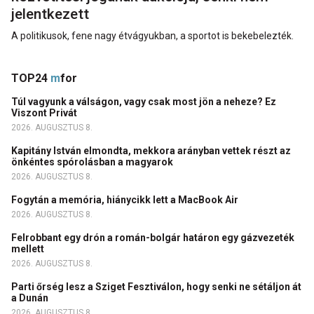
jelentkezett
A politikusok, fene nagy étvágyukban, a sportot is bekebelezték.
TOP24
m
for
Túl vagyunk a válságon, vagy csak most jön a neheze? Ez
Viszont Privát
2026. AUGUSZTUS 8.
Kapitány István elmondta, mekkora arányban vettek részt az
önkéntes spórolásban a magyarok
2026. AUGUSZTUS 8.
Fogytán a memória, hiánycikk lett a MacBook Air
2026. AUGUSZTUS 8.
Felrobbant egy drón a román-bolgár határon egy gázvezeték
mellett
2026. AUGUSZTUS 8.
Parti őrség lesz a Sziget Fesztiválon, hogy senki ne sétáljon át
a Dunán
2026. AUGUSZTUS 8.