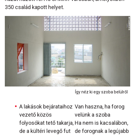
350 család kapott helyet.
Így néz ki egy szoba belülről
A lakások bejárataihoz
Van haszna, ha forog
vezető közös
velünk a szoba
folyosókat tető takarja,
Ha nem is kacsalábon,
de a kültéri levegő fut
de forognak a legújabb