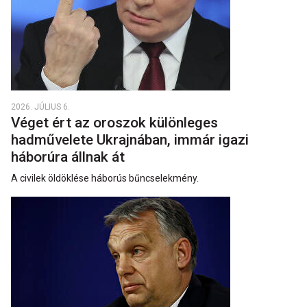
2026. JÚLIUS 6.
Véget ért az oroszok különleges
hadművelete Ukrajnában, immár igazi
háborúra állnak át
A civilek öldöklése háborús bűncselekmény.