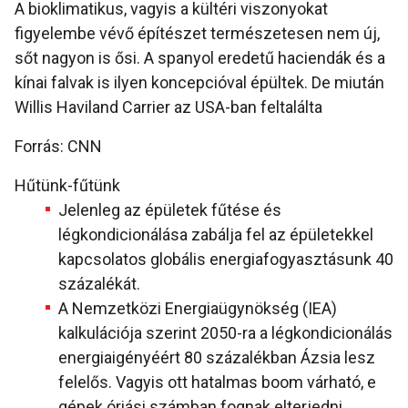
A bioklimatikus, vagyis a kültéri viszonyokat
figyelembe vévő építészet természetesen nem új,
sőt nagyon is ősi. A spanyol eredetű haciendák és a
kínai falvak is ilyen koncepcióval épültek. De miután
Willis Haviland Carrier az USA-ban feltalálta
Forrás: CNN
Hűtünk-fűtünk
Jelenleg az épületek fűtése és
légkondicionálása zabálja fel az épületekkel
kapcsolatos globális energiafogyasztásunk 40
százalékát.
A Nemzetközi Energiaügynökség (IEA)
kalkulációja szerint 2050-ra a légkondicionálás
energiaigényéért 80 százalékban Ázsia lesz
felelős. Vagyis ott hatalmas boom várható, e
gépek óriási számban fognak elterjedni.