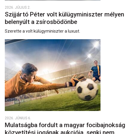
2026. JÚLIUS 2.
Szijjártó Péter volt külügyminiszter mélyen
belenyúlt a zsírosbödönbe
Szerette a volt külügyminiszter a luxust.
2026. JÚNIUS 6.
Mulatságba fordult a magyar focibajnokság
közvetítési jogának aukciója, senki nem