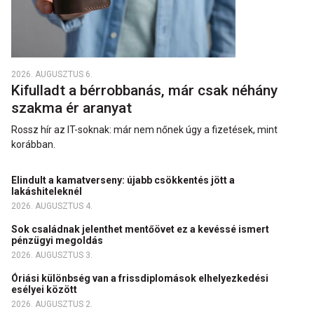
2026. AUGUSZTUS 6.
Kifulladt a bérrobbanás, már csak néhány
szakma ér aranyat
Rossz hír az IT-soknak: már nem nőnek úgy a fizetések, mint
korábban.
Elindult a kamatverseny: újabb csökkentés jött a
lakáshiteleknél
2026. AUGUSZTUS 4.
Sok családnak jelenthet mentőövet ez a kevéssé ismert
pénzügyi megoldás
2026. AUGUSZTUS 3.
Óriási különbség van a frissdiplomások elhelyezkedési
esélyei között
2026. AUGUSZTUS 2.