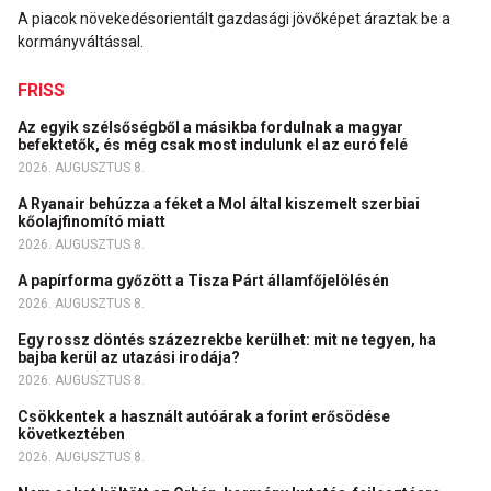
A piacok növekedésorientált gazdasági jövőképet áraztak be a
kormányváltással.
FRISS
Az egyik szélsőségből a másikba fordulnak a magyar
befektetők, és még csak most indulunk el az euró felé
2026. AUGUSZTUS 8.
A Ryanair behúzza a féket a Mol által kiszemelt szerbiai
kőolajfinomító miatt
2026. AUGUSZTUS 8.
A papírforma győzött a Tisza Párt államfőjelölésén
2026. AUGUSZTUS 8.
Egy rossz döntés százezrekbe kerülhet: mit ne tegyen, ha
bajba kerül az utazási irodája?
2026. AUGUSZTUS 8.
Csökkentek a használt autóárak a forint erősödése
következtében
2026. AUGUSZTUS 8.