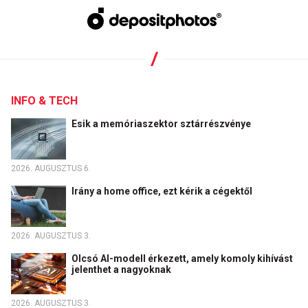
INFO & TECH
Esik a memóriaszektor sztárrészvénye
2026. AUGUSZTUS 6.
Irány a home office, ezt kérik a cégektől
2026. AUGUSZTUS 3.
Olcsó AI-modell érkezett, amely komoly kihívást
jelenthet a nagyoknak
2026. AUGUSZTUS 3.