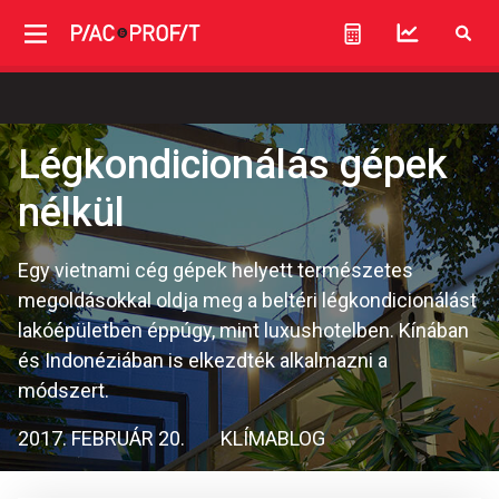
Légkondicionálás gépek
nélkül
Egy vietnami cég gépek helyett természetes
megoldásokkal oldja meg a beltéri légkondicionálást
lakóépületben éppúgy, mint luxushotelben. Kínában
és Indonéziában is elkezdték alkalmazni a
módszert.
2017. FEBRUÁR 20.
KLÍMABLOG