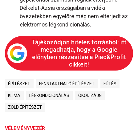
Délkelet-Ázsia országaiban a vidéki
övezetekben egyelőre még nem elterjedt az
elektromos légkondicionálás.
Tájékozódjon hiteles forrásból: itt
megadhatja, hogy a Google
előnyben részesítse a Piac&Profit
cikkeit!
ÉPÍTÉSZET
FENNTARTHATÓ ÉPÍTÉSZET
FŰTÉS
KLÍMA
LÉGKONDICIONÁLÁS
ÖKODIZÁJN
ZÖLD ÉPÍTÉSZET
VÉLEMÉNYVEZÉR