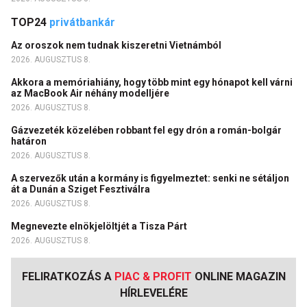
TOP24
privátbankár
Az oroszok nem tudnak kiszeretni Vietnámból
2026. AUGUSZTUS 8.
Akkora a memóriahiány, hogy több mint egy hónapot kell várni
az MacBook Air néhány modelljére
2026. AUGUSZTUS 8.
Gázvezeték közelében robbant fel egy drón a román-bolgár
határon
2026. AUGUSZTUS 8.
A szervezők után a kormány is figyelmeztet: senki ne sétáljon
át a Dunán a Sziget Fesztiválra
2026. AUGUSZTUS 8.
Megnevezte elnökjelöltjét a Tisza Párt
2026. AUGUSZTUS 8.
FELIRATKOZÁS A
PIAC & PROFIT
ONLINE MAGAZIN
HÍRLEVELÉRE