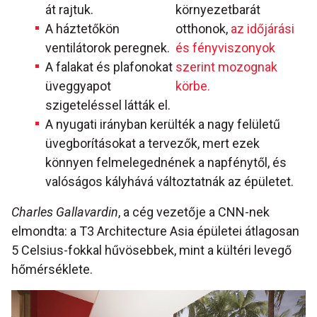
át rajtuk.
környezetbarát
A háztetőkön
otthonok,
az időjárási
ventilátorok peregnek.
és fényviszonyok
A falakat és plafonokat
szerint mozognak
üveggyapot
körbe.
szigeteléssel látták el.
A nyugati irányban kerülték a nagy felületű
üvegborításokat a tervezők, mert ezek
könnyen felmelegednének a napfénytől, és
valóságos kályhává változtatnák az épületet.
Charles Gallavardin
, a cég vezetője a CNN-nek
elmondta: a T3 Architecture Asia épületei átlagosan
5 Celsius-fokkal hűvösebbek, mint a kültéri levegő
hőmérséklete.