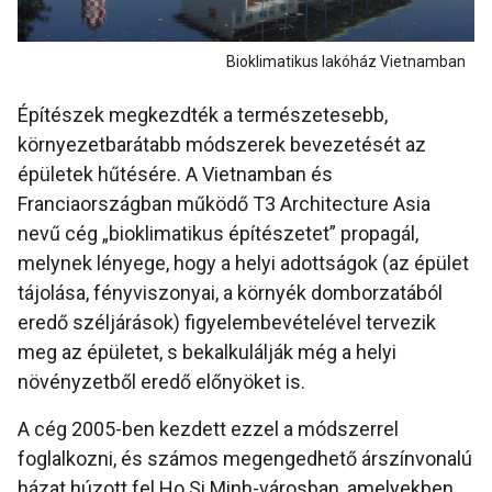
Bioklimatikus lakóház Vietnamban
Építészek megkezdték a természetesebb,
környezetbarátabb módszerek bevezetését az
épületek hűtésére. A Vietnamban és
Franciaországban működő T3 Architecture Asia
nevű cég „bioklimatikus építészetet” propagál,
melynek lényege, hogy a helyi adottságok (az épület
tájolása, fényviszonyai, a környék domborzatából
eredő széljárások) figyelembevételével tervezik
meg az épületet, s bekalkulálják még a helyi
növényzetből eredő előnyöket is.
A cég 2005-ben kezdett ezzel a módszerrel
foglalkozni, és számos megengedhető árszínvonalú
házat húzott fel Ho Si Minh-városban, amelyekben