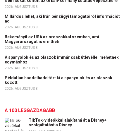
Nem sokat költött az Orbán-kormány kutatás-fejlesztésre
2026. AUGUSZTUS 8.
Millárdos lehet, aki Irán pénzügyi támogatóiról információt
ad
2026. AUGUSZTUS 8.
Bekeményít az USA az oroszokkal szemben, ami
Magyarországot is érintheti
2026. AUGUSZTUS 8.
A spanyolok és az olaszok immár csak útlevéllel mehetnek
egymáshoz
2026. AUGUSZTUS 8.
Példátlan haddelhadd tört ki a spanyolok és az olaszok
között
2026. AUGUSZTUS 8.
A 100 LEGGAZDAGABB
TikTok-videókkal alakítaná át a Disney+
szolgáltatást a Disney