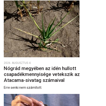
2026. AUGUSZTUS 4.
Nógrád megyében az idén hullott
csapadékmennyisége vetekszik az
Atacama‑sivatag számaival
Erre senki nem számított.