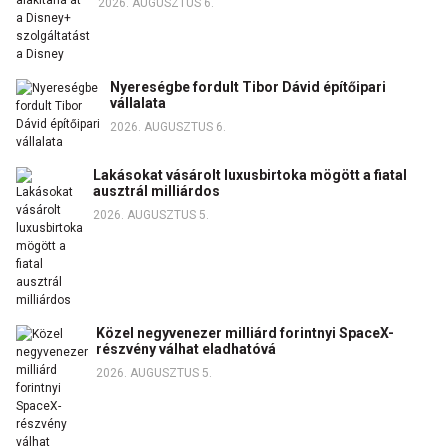
2026. AUGUSZTUS 6.
Nyereségbe fordult Tibor Dávid építőipari
vállalata
2026. AUGUSZTUS 6.
Lakásokat vásárolt luxusbirtoka mögött a fiatal
ausztrál milliárdos
2026. AUGUSZTUS 5.
Közel negyvenezer milliárd forintnyi SpaceX-
részvény válhat eladhatóvá
2026. AUGUSZTUS 5.