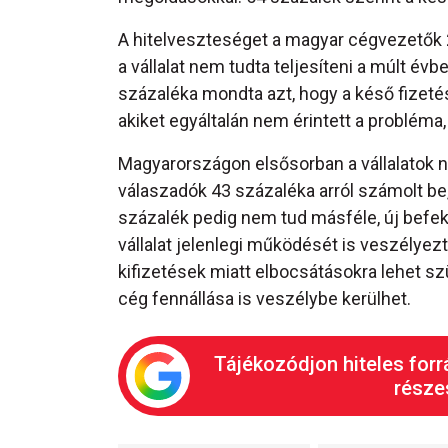
A hitelveszteséget a magyar cégvezetők 
a vállalat nem tudta teljesíteni a múlt évb
százaléka mondta azt, hogy a késő fizeté
akiket egyáltalán nem érintett a probléma,
Magyarországon elsősorban a vállalatok 
válaszadók 43 százaléka arról számolt be,
százalék pedig nem tud másféle, új befe
vállalat jelenlegi működését is veszélyez
kifizetések miatt elbocsátásokra lehet szü
cég fennállása is veszélybe kerülhet.
Tájékozódjon hiteles forr
részes