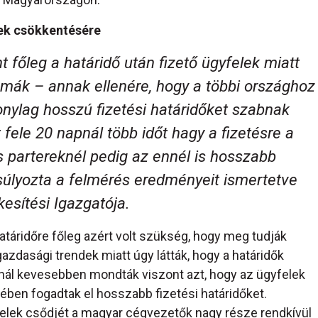
gek csökkentésére
 főleg a határidő után fizető ügyfelek miatt
lémák – annak ellenére, hogy a többi országhoz
nylag hosszú fizetési határidőket szabnak
fele 20 napnál több időt hagy a fizetésre a
s partereknél pedig az ennél is hosszabb
úlyozta a felmérés eredményeit ismertetve
kesítési Igazgatója.
atáridőre főleg azért volt szükség, hogy meg tudják
ággazdasági trendek miatt úgy látták, hogy a határidők
gnál kevesebben mondták viszont azt, hogy az ügyfelek
ben fogadtak el hosszabb fizetési határidőket.
elek csődjét a magyar cégvezetők nagy része rendkívül