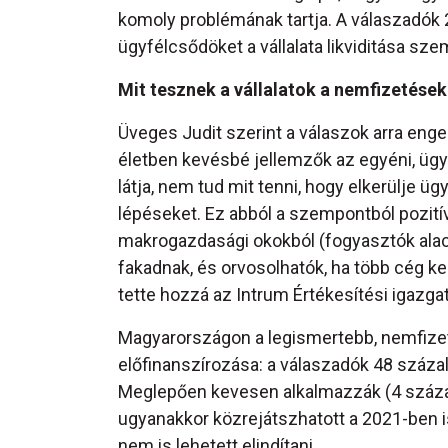
komoly problémának tartja. A válaszadók
ügyfélcsődöket a vállalata likviditása sze
Mit tesznek a vállalatok a nemfizetése
Üveges Judit szerint a válaszok arra enge
életben kevésbé jellemzők az egyéni, ügy
látja, nem tud mit tenni, hogy elkerülje ü
lépéseket. Ez abból a szempontból pozití
makrogazdasági okokból (fogyasztók ala
fakadnak, és orvosolhatók, ha több cég k
tette hozzá az Intrum Értékesítési igazgat
Magyarországon a legismertebb, nemfizet
előfinanszírozása: a válaszadók 48 száza
Meglepően kevesen alkalmazzák (4 százal
ugyanakkor közrejátszhatott a 2021-ben i
nem is lehetett elindítani.