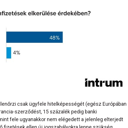
lenőrzi csak ügyfele hitelképességét (egész Európában
arancia-szerződést, 15 százalék pedig banki
mint fele ugyanakkor nem elégedett a jelenleg elterjedt
ő fizetések ellen új jogszabályokra lenne szükség.