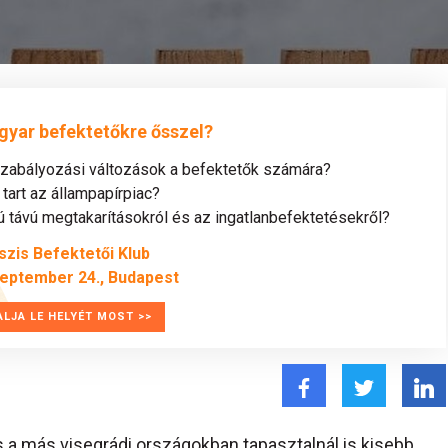
gyar befektetőkre ősszel?
szabályozási változások a befektetők számára?
tart az állampapírpiac?
távú megtakarításokról és az ingatlanbefektetésekről?
szis Befektetői Klub
zeptember 24., Budapest
ALJA LE HELYÉT MOST >>
s a más visegrádi országokban tapasztalnál is kisebb