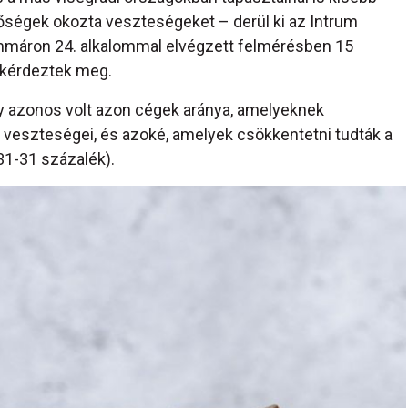
őségek okozta veszteségeket – derül ki az Intrum
 immáron 24. alkalommal elvégzett felmérésben 15
 kérdeztek meg.
y azonos volt azon cégek aránya, amelyeknek
a veszteségei, és azoké, amelyek csökkentetni tudták a
31-31 százalék).