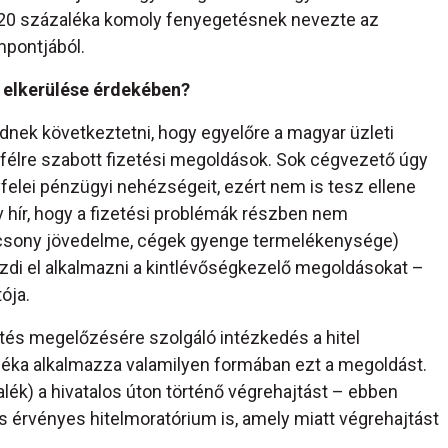
 20 százaléka komoly fenyegetésnek nevezte az
mpontjából.
k elkerülése érdekében?
dnek következtetni, hogy egyelőre a magyar üzleti
félre szabott fizetési megoldások. Sok cégvezető úgy
gyfelei pénzügyi nehézségeit, ezért nem is tesz ellene
v hír, hogy a fizetési problémák részben nem
csony jövedelme, cégek gyenge termelékenysége)
ezdi el alkalmazni a kintlévőségkezelő megoldásokat –
ója.
és megelőzésére szolgáló intézkedés a hitel
léka alkalmazza valamilyen formában ezt a megoldást.
ék) a hivatalos úton történő végrehajtást – ebben
s érvényes hitelmoratórium is, amely miatt végrehajtást