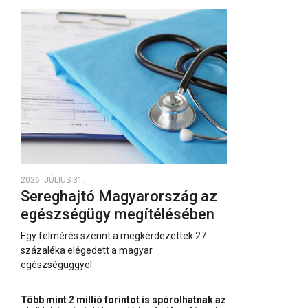
2026. JÚLIUS 31.
Sereghajtó Magyarország az
egészségügy megítélésében
Egy felmérés szerint a megkérdezettek 27
százaléka elégedett a magyar
egészségüggyel.
Több mint 2 millió forintot is spórolhatnak az