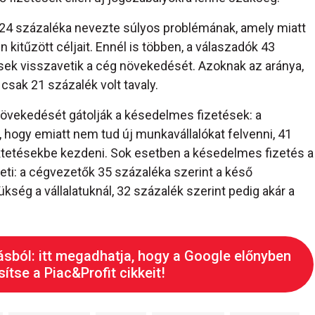
24 százaléka nevezte súlyos problémának, amely miatt
en kitűzött céljait. Ennél is többen, a válaszadók 43
sek visszavetik a cég növekedését. Azoknak az aránya,
 csak 21 százalék volt tavaly.
növekedését gátolják a késedelmes fizetések: a
 hogy emiatt nem tud új munkavállalókat felvenni, 41
ktetésekbe kezdeni. Sok esetben a késedelmes fizetés a
teti: a cégvezetők 35 százaléka szerint a késő
kség a vállalatuknál, 32 százalék szerint pedig akár a
ásból: itt megadhatja, hogy a Google előnyben
ítse a Piac&Profit cikkeit!