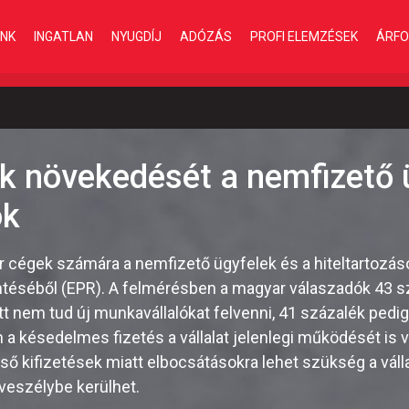
INK
INGATLAN
NYUGDÍJ
ADÓZÁS
PROFI ELEMZÉSEK
ÁRFO
ek növekedését a nemfizető 
ok
 cégek számára a nemfizető ügyfelek és a hiteltartozáso
ntéséből (EPR). A felmérésben a magyar válaszadók 43 sz
t nem tud új munkavállalókat felvenni, 41 százalék pedig
a késedelmes fizetés a vállalat jelenlegi működését is v
ő kifizetések miatt elbocsátásokra lehet szükség a válla
 veszélybe kerülhet.