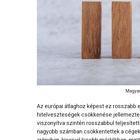
Magyar
Az európai átlaghoz képest ez rosszabb e
hitelveszteségek csökkenése jellemezte 
viszonyítva szintén rosszabbul teljesíte
nagyobb számban csökkentettek a cégek 
arányban, kicsivel kisebb mértékben, mi