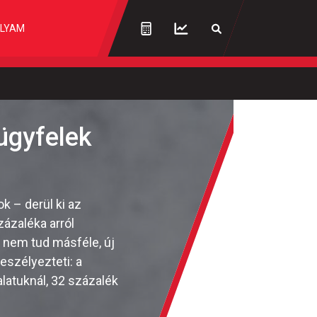
LYAM
ügyfelek
k – derül ki az
ázaléka arról
 nem tud másféle, új
eszélyezteti: a
latuknál, 32 százalék