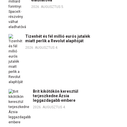
eladhatóvá
2026. AUGUSZTUS 5.
Tizenhét és fél millió eurós jutalék
miatt perlik a Revolut alapítóját
2026. AUGUSZTUS 4.
Brit kikötőkön keresztül
terjeszkedne Ázsia
leggazdagabb embere
2026. AUGUSZTUS 4.