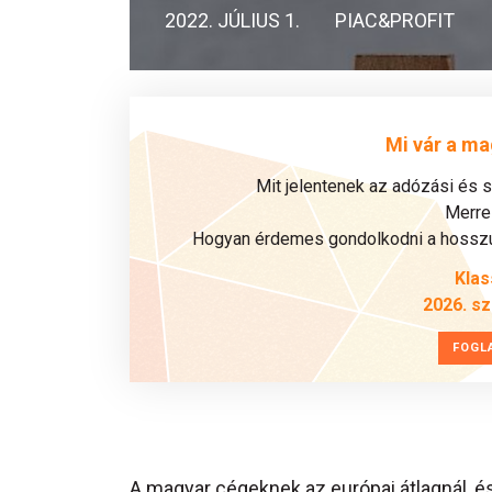
2022. JÚLIUS 1.
PIAC&PROFIT
Mi vár a ma
Mit jelentenek az adózási és 
Merre 
Hogyan érdemes gondolkodni a hosszú 
Klas
2026. s
FOGL
A magyar cégeknek az európai átlagnál, é