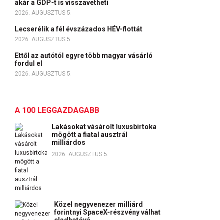
akár a GDP-t is visszavetheti
2026. AUGUSZTUS 5.
Lecserélik a fél évszázados HÉV-flottát
2026. AUGUSZTUS 5.
Ettől az autótól egyre több magyar vásárló
fordul el
2026. AUGUSZTUS 5.
A 100 LEGGAZDAGABB
Lakásokat vásárolt luxusbirtoka
mögött a fiatal ausztrál
milliárdos
2026. AUGUSZTUS 5.
Közel negyvenezer milliárd
forintnyi SpaceX-részvény válhat