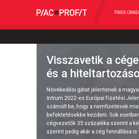
FRISS CIKKE
Visszavetik a cég
és a hiteltartozás
Növekedési gátat jelentenek a magyar
Intrum 2022-es Európai Fizetési Jele
számolt be, hogy a nemfizetések miat
befektetésekbe kezdeni. Sok esetben 
cégvezetők 35 százaléka szerint a kés
szerint pedig akár a cég fennállása is