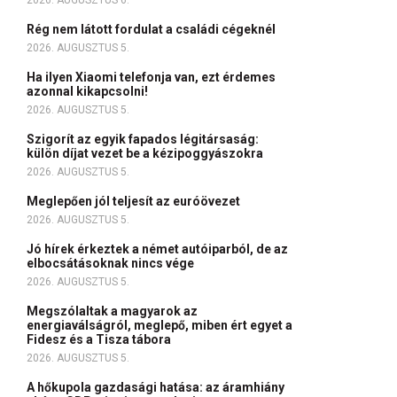
2026. AUGUSZTUS 6.
Rég nem látott fordulat a családi cégeknél
2026. AUGUSZTUS 5.
Ha ilyen Xiaomi telefonja van, ezt érdemes
azonnal kikapcsolni!
2026. AUGUSZTUS 5.
Szigorít az egyik fapados légitársaság:
külön díjat vezet be a kézipoggyászokra
2026. AUGUSZTUS 5.
Meglepően jól teljesít az euróövezet
2026. AUGUSZTUS 5.
Jó hírek érkeztek a német autóiparból, de az
elbocsátásoknak nincs vége
2026. AUGUSZTUS 5.
Megszólaltak a magyarok az
energiaválságról, meglepő, miben ért egyet a
Fidesz és a Tisza tábora
2026. AUGUSZTUS 5.
A hőkupola gazdasági hatása: az áramhiány