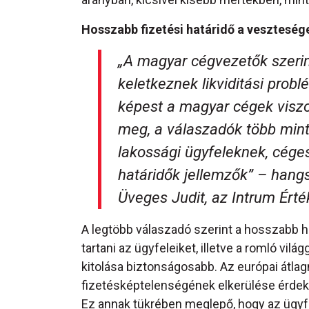
Hosszabb fizetési határidő a vesztesé
„A magyar cégvezetők szerint
keletkeznek likviditási prob
képest a magyar cégek viszo
meg, a válaszadók több mint 
lakossági ügyfeleknek, cége
határidők jellemzők”
– hangs
Üveges Judit, az Intrum Érté
A legtöbb válaszadó szerint a hosszabb h
tartani az ügyfeleiket, illetve a romló vil
kitolása biztonságosabb. Az európai átla
fizetésképtelenségének elkerülése érdeké
Ez annak tükrében meglepő, hogy az ügyf