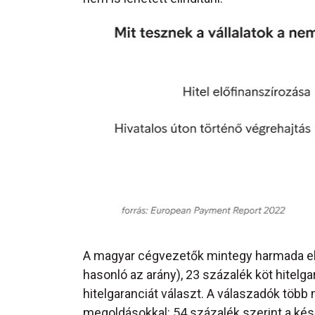
A magyar cégvezetők mintegy harmada el
hasonló az arány), 23 százalék köt hitelg
hitelgaranciát választ. A válaszadók több 
megoldásokkal: 54 százalék szerint a kés