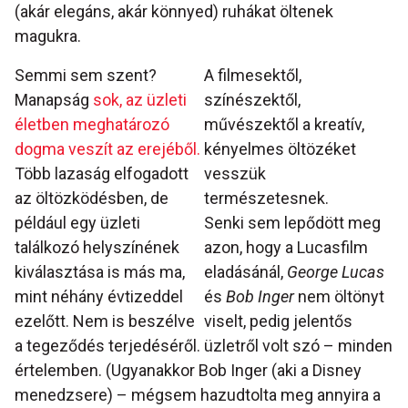
(akár elegáns, akár könnyed) ruhákat öltenek
magukra.
Semmi sem szent?
A filmesektől,
Manapság
sok, az üzleti
színészektől,
életben meghatározó
művészektől a kreatív,
dogma veszít az erejéből.
kényelmes öltözéket
Több lazaság elfogadott
vesszük
az öltözködésben, de
természetesnek.
például egy üzleti
Senki sem lepődött meg
találkozó helyszínének
azon, hogy a Lucasfilm
kiválasztása is más ma,
eladásánál,
George Lucas
mint néhány évtizeddel
és
Bob Inger
nem öltönyt
ezelőtt. Nem is beszélve
viselt, pedig jelentős
a tegeződés terjedéséről.
üzletről volt szó – minden
értelemben. (Ugyanakkor Bob Inger (aki a Disney
menedzsere) – mégsem hazudtolta meg annyira a