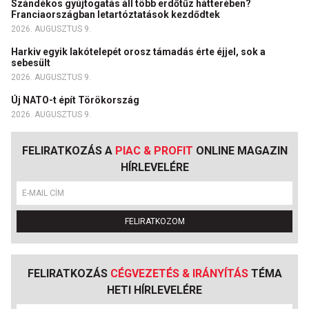
Szándékos gyújtogatás áll több erdőtűz hátterében?
Franciaországban letartóztatások kezdődtek
2026. AUGUSZTUS 9.
Harkiv egyik lakótelepét orosz támadás érte éjjel, sok a
sebesült
2026. AUGUSZTUS 9.
Új NATO-t épít Törökország
2026. AUGUSZTUS 9.
FELIRATKOZÁS A
PIAC & PROFIT
ONLINE MAGAZIN
HÍRLEVELÉRE
FELIRATKOZOM
FELIRATKOZÁS
CÉGVEZETÉS & IRÁNYÍTÁS
TÉMA
HETI HÍRLEVELÉRE