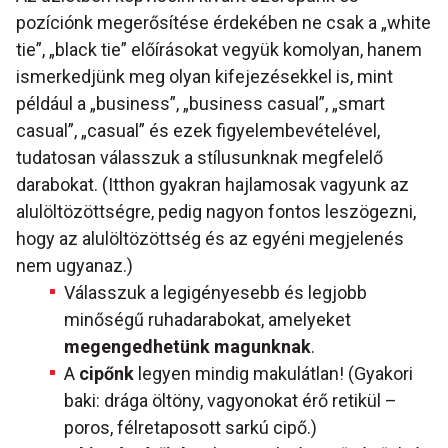
pozíciónk megerősítése érdekében ne csak a „white
tie”, „black tie” előírásokat vegyük komolyan, hanem
ismerkedjünk meg olyan kifejezésekkel is, mint
például a „business”, „business casual”, „smart
casual”, „casual” és ezek figyelembevételével,
tudatosan válasszuk a stílusunknak megfelelő
darabokat. (Itthon gyakran hajlamosak vagyunk az
alulöltözöttségre, pedig nagyon fontos leszögezni,
hogy az alulöltözöttség és az egyéni megjelenés
nem ugyanaz.)
Válasszuk a legigényesebb és legjobb
minőségű ruhadarabokat, amelyeket
megengedhetünk magunknak
.
A
cipőnk
legyen mindig makulátlan! (Gyakori
baki: drága öltöny, vagyonokat érő retikül –
poros, félretaposott sarkú cipő.)