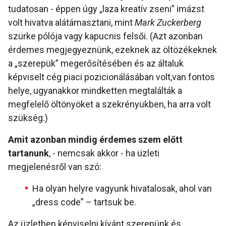
tudatosan - éppen úgy „laza kreatív zseni” imázst
volt hivatva alátámasztani, mint
Mark Zuckerberg
szürke pólója vagy kapucnis felsői. (Azt azonban
érdemes megjegyeznünk, ezeknek az öltözékeknek
a „szerepük” megerősítésében és az általuk
képviselt cég piaci pozicionálásában volt,van fontos
helye, ugyanakkor mindketten megtalálták a
megfelelő öltönyöket a szekrényükben, ha arra volt
szükség.)
Amit azonban mindig érdemes szem előtt
tartanunk
, - nemcsak akkor - ha üzleti
megjelenésről van szó:
Ha olyan helyre vagyunk hivatalosak, ahol van
„dress code” – tartsuk be.
Az üzletben képviselni kívánt szerepünk és