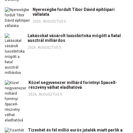
Nyereségbe fordult Tibor Dávid építőipari
vállalata
2026. AUGUSZTUS 6.
Lakásokat vásárolt luxusbirtoka mögött a fiatal
ausztrál milliárdos
2026. AUGUSZTUS 5.
Közel negyvenezer milliárd forintnyi SpaceX-
részvény válhat eladhatóvá
2026. AUGUSZTUS 5.
Tizenhét és fél millió eurós jutalék miatt perlik a