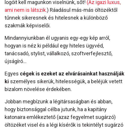
logóit kell magunkon viselnünk, sőt!
(Az igazi luxus,
ami nem is látszik.
) Ráadásul más-más öltözéktől
tűnnek sikeresnek és hitelesnek a különböző
szakmák képviselői.
Mindannyiunkban él ugyanis egy-egy kép arról,
hogyan is néz ki például egy hiteles ügyvéd,
tanácsadó, stylist, vállalkozó, szoftverfejlesztő,
újságíró…
Egyes
cégek is ezeket az elvárásainkat használják
ki
személyes sikerük, hitelességük, a beléjük vetett
bizalom növelése érdekében.
Jobban megbízunk a légitársaságban és abban,
hogy biztonsággal célba jutunk, ha a kapitány
katonaira emlékeztető (azaz fegyelmet sugárzó)
öltözéket visel és a légi kísérők is tekintélyt sugárzó