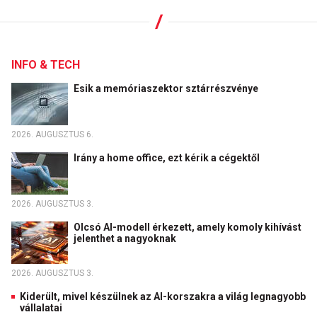
INFO & TECH
Esik a memóriaszektor sztárrészvénye
2026. AUGUSZTUS 6.
Irány a home office, ezt kérik a cégektől
2026. AUGUSZTUS 3.
Olcsó AI-modell érkezett, amely komoly kihívást
jelenthet a nagyoknak
2026. AUGUSZTUS 3.
Kiderült, mivel készülnek az AI-korszakra a világ legnagyobb
vállalatai