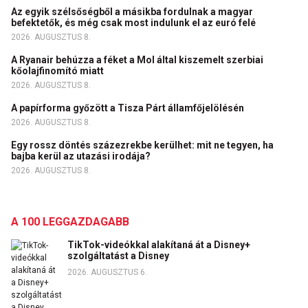
Az egyik szélsőségből a másikba fordulnak a magyar
befektetők, és még csak most indulunk el az euró felé
2026. AUGUSZTUS 8.
A Ryanair behúzza a féket a Mol által kiszemelt szerbiai
kőolajfinomító miatt
2026. AUGUSZTUS 8.
A papírforma győzött a Tisza Párt államfőjelölésén
2026. AUGUSZTUS 8.
Egy rossz döntés százezrekbe kerülhet: mit ne tegyen, ha
bajba kerül az utazási irodája?
2026. AUGUSZTUS 8.
A 100 LEGGAZDAGABB
TikTok-videókkal alakítaná át a Disney+
szolgáltatást a Disney
2026. AUGUSZTUS 6.