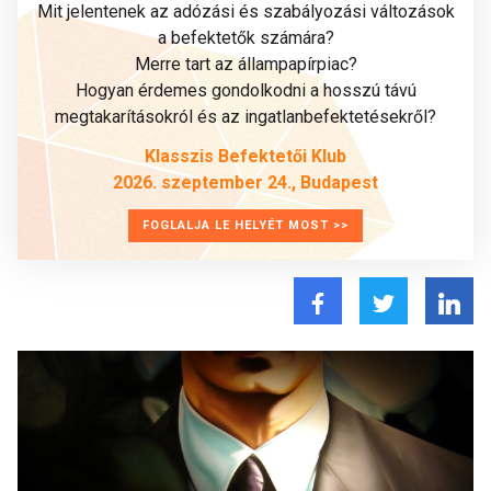
Mit jelentenek az adózási és szabályozási változások
a befektetők számára?
Merre tart az állampapírpiac?
Hogyan érdemes gondolkodni a hosszú távú
megtakarításokról és az ingatlanbefektetésekről?
Klasszis Befektetői Klub
2026. szeptember 24., Budapest
FOGLALJA LE HELYÉT MOST >>