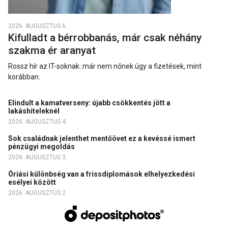
2026. AUGUSZTUS 6.
Kifulladt a bérrobbanás, már csak néhány
szakma ér aranyat
Rossz hír az IT-soknak: már nem nőnek úgy a fizetések, mint
korábban.
Elindult a kamatverseny: újabb csökkentés jött a
lakáshiteleknél
2026. AUGUSZTUS 4.
Sok családnak jelenthet mentőövet ez a kevéssé ismert
pénzügyi megoldás
2026. AUGUSZTUS 3.
Óriási különbség van a frissdiplomások elhelyezkedési
esélyei között
2026. AUGUSZTUS 2.