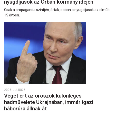
nyugdíjasok az Orbán-kormány idején
Csak a propaganda szintjén jártak jobban a nyugdíjasok az elmúlt
15 évben.
2026. JÚLIUS 6.
Véget ért az oroszok különleges
hadművelete Ukrajnában, immár igazi
háborúra állnak át