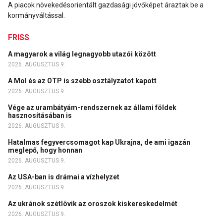
A piacok növekedésorientált gazdasági jövőképet áraztak be a
kormányváltással.
FRISS
A magyarok a világ legnagyobb utazói között
2026. AUGUSZTUS 9.
A Mol és az OTP is szebb osztályzatot kapott
2026. AUGUSZTUS 9.
Vége az urambátyám-rendszernek az állami földek
hasznosításában is
2026. AUGUSZTUS 9.
Hatalmas fegyvercsomagot kap Ukrajna, de ami igazán
meglepő, hogy honnan
2026. AUGUSZTUS 9.
Az USA-ban is drámai a vízhelyzet
2026. AUGUSZTUS 9.
Az ukránok szétlövik az oroszok kiskereskedelmét
2026. AUGUSZTUS 9.