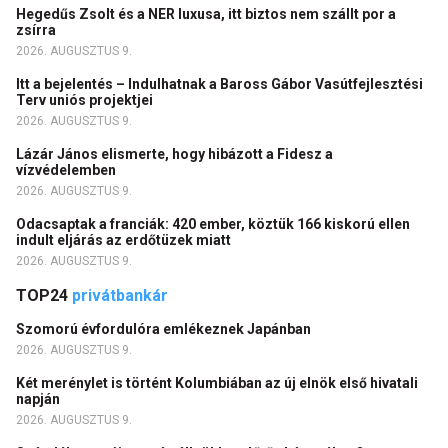
Hegedűs Zsolt és a NER luxusa, itt biztos nem szállt por a
zsírra
2026. AUGUSZTUS 9.
Itt a bejelentés – Indulhatnak a Baross Gábor Vasútfejlesztési
Terv uniós projektjei
2026. AUGUSZTUS 9.
Lázár János elismerte, hogy hibázott a Fidesz a
vízvédelemben
2026. AUGUSZTUS 9.
Odacsaptak a franciák: 420 ember, köztük 166 kiskorú ellen
indult eljárás az erdőtüzek miatt
2026. AUGUSZTUS 9.
TOP24
privátbankár
Szomorú évfordulóra emlékeznek Japánban
2026. AUGUSZTUS 9.
Két merénylet is történt Kolumbiában az új elnök első hivatali
napján
2026. AUGUSZTUS 9.