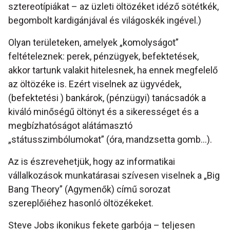
sztereotípiákat – az üzleti öltözéket idéző sötétkék,
begombolt kardigánjával és világoskék ingével.)
Olyan területeken, amelyek „komolyságot”
feltételeznek: perek, pénzügyek, befektetések,
akkor tartunk valakit hitelesnek, ha ennek megfelelő
az öltözéke is. Ezért viselnek az ügyvédek,
(befektetési ) bankárok, (pénzügyi) tanácsadók a
kiváló minőségű öltönyt és a sikerességet és a
megbízhatóságot alátámasztó
„státusszimbólumokat” (óra, mandzsetta gomb…).
Az is észrevehetjük, hogy az informatikai
vállalkozások munkatárasai szívesen viselnek a „Big
Bang Theory” (Agymenők) című sorozat
szereplőiéhez hasonló öltözékeket.
Steve Jobs ikonikus fekete garbója – teljesen