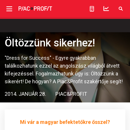
Öltözzünk sikerhez!
"Dress for Success" - Egyre gyakrabban
találkozhatunk ezzel az angolszász világból átvett
kifejezéssel. Fogalmazhatunk úgy is: Öltözzünk a
sikerért! De hogyan? A Piac&Profit szakértője segít!
2014. JANUÁR 28.
PIAC&PROFIT
Mi vár a magyar befektetőkre ősszel?