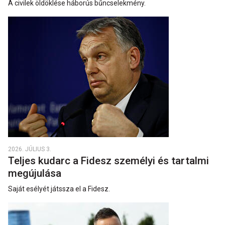
A civilek öldöklése háborús bűncselekmény.
2026. JÚLIUS 3.
Teljes kudarc a Fidesz személyi és tartalmi
megújulása
Saját esélyét játssza el a Fidesz.