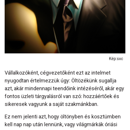
Kép:sxc
Vállalkozóként, cégvezetőként ezt az intelmet
nyugodtan értelmezzük úgy: Öltözékünk sugallja
azt, akár mindennapi teendőink intézéséről, akár egy
fontos üzleti tárgyalásról van szó: hozzáértőek és
sikeresek vagyunk a saját szakmánkban.
Ez nem jelenti azt, hogy öltönyben és kosztümben
kell nap nap után lennünk, vagy világmárkák óriási