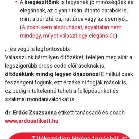
A
kiegészítőink
is legyenek jó minőségűek és
elegánsak, az olyan ritkán látható darabok is,
mint a pénztárca, irattárca vagy az esernyő…
(
A zokni sem alsóruházat, egyáltalán nem
mindegy, milyet választ egy elegáns úr
.)
… és végül a legfontosabb:
Válasszunk bármilyen öltözéket, feleljen meg akár a
legszigorúbb dress code előírásoknak is,
öltözékünk mindig legyen önazonos!
E nélkül csak
feszengeni fogunk, ezt érzékelni fogják mások is,
ez pedig hiteltelenné teheti a fellépésünket és
szakmai mondanivalónkat is.
dr. Erdős Zsuzsanna
etikett tanácsadó és coach
www.erdosetikett.hu
Tájékozódjon hiteles forrásból: itt