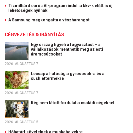
Tízmilliárd eurós AI-program indul: a kkv-k előtt is új
lehetőségek nyílnak
A Samsung megkongatta a vészharangot
CÉGVEZETÉS & IRÁNYÍTÁS
Egy ország figyeli a fogyasztást – a
vállalkozások menthetik meg az esti
áramcsúcsokat
2026. AUGUSZTUS 7.
Lecsap a hatóság a gyrososokra és a
sushiéttermekre
2026. AUGUSZTUS 7.
Rég nem látott fordulat a családi cégeknél
2026. AUGUSZTUS 5.
Hőhatárt követelnek a munkahelyekre