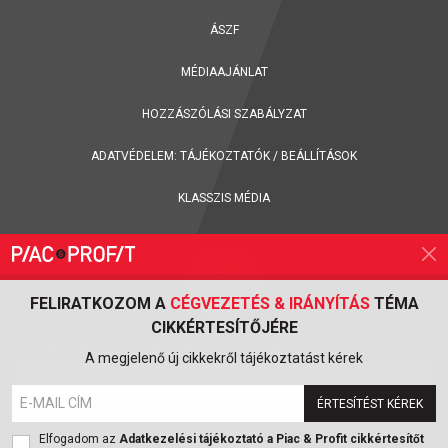
ÁSZF
MÉDIAAJÁNLAT
HOZZÁSZÓLÁSI SZABÁLYZAT
ADATVÉDELEM:
TÁJÉKOZTATÓK
/
BEÁLLÍTÁSOK
KLASSZIS MÉDIA
FELIRATKOZOM A
CÉGVEZETÉS & IRÁNYÍTÁS
TÉMA
CIKKÉRTESÍTŐJÉRE
FELIRATKOZÁS A PIAC & PROFIT ONLINE MAGAZIN HÍRLEVELÉRE
A megjelenő új cikkekről tájékoztatást kérek
ÉRTESÍTÉST KÉREK
FELIRATKOZOM
Elfogadom az
Adatkezelési tájékoztató a Piac & Profit cikkértesítőt