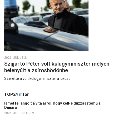
2026. JÚLIUS 2.
Szijjártó Péter volt külügyminiszter mélyen
belenyúlt a zsírosbödönbe
Szerette a volt külügyminiszter a luxust.
TOP24
m
for
Ismét fellángolt a vita arról, hogy kell-e duzzasztómű a
Dunára
2026. AUGUSZTUS 9.