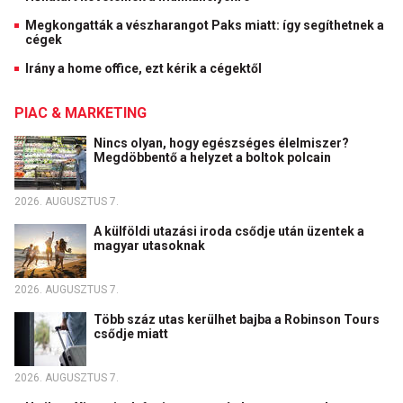
Megkongatták a vészharangot Paks miatt: így segíthetnek a
cégek
Irány a home office, ezt kérik a cégektől
PIAC & MARKETING
Nincs olyan, hogy egészséges élelmiszer?
Megdöbbentő a helyzet a boltok polcain
2026. AUGUSZTUS 7.
A külföldi utazási iroda csődje után üzentek a
magyar utasoknak
2026. AUGUSZTUS 7.
Több száz utas kerülhet bajba a Robinson Tours
csődje miatt
2026. AUGUSZTUS 7.