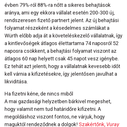
évben 79%-ról 88%-ra nőtt a sikeres behajtások
aránya, ami egy ekkora vállalat esetén 200-300 új,
rendszeresen fizető partnert jelent. Az új behajtási
folyamat részeként a késedelmes számlákat a
Würth előbb adja át a követeléskezelő vállalatnak, így
a kintlevőségek átlagos élettartama 74 naposról 52
naposra csökkent, a behajtási folyamat viszont az
átlagos 60 nap helyett csak 45 napot vesz igénybe.
Ez tehát azt jelenti, hogy a vállalatnak kevesebb időt
kell várnia a kifizetésekre, így jelentősen javulhat a
likviditása.
Ha fizetni kéne, de nincs miből
A mai gazdasági helyzetben bárkivel megeshet,
hogy valamit nem tud határidőre kifizetni. A
megoldáshoz viszont fontos, ne várjuk, hogy
maguktól rendeződnek a dolgok!
Szakértőnk,
Vuray