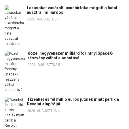
Lakásokat vásárolt luxusbirtoka mögött a fiatal
ausztrál milliárdos
2026. AUGUSZTUS 5.
Közel negyvenezer milliárd forintnyi SpaceX-
részvény válhat eladhatóvá
2026. AUGUSZTUS 5.
Tizenhét és fél millió eurós jutalék miatt perlik a
Revolut alapítóját
2026. AUGUSZTUS 4.