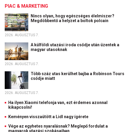
PIAC & MARKETING
Nincs olyan, hogy egészséges élelmiszer?
Megdöbbentő a helyzet a boltok polcain
2026. AUGUSZTUS 7.
A külföldi utazási iroda csődje után üzentek a
magyar utasoknak
2026. AUGUSZTUS 7.
Több száz utas kerülhet bajba a Robinson Tours
csődje miatt
2026. AUGUSZTUS 7.
Ha ilyen Xiaomi telefonja van, ezt érdemes azonnal
kikapcsolni!
Keményen visszaütött a Lidl nagy ígérete
Vége az egyhetes nyaralásnak? Meglepő fordulat a
magyarok utazási szokásaiban