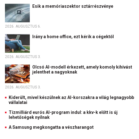
Esik a memóriaszektor sztárrészvénye
2026. AUGUSZTUS 6.
Irány a home office, ezt kérik a cégektől
2026. AUGUSZTUS 3.
Olcsó AI-modell érkezett, amely komoly kihívást
jelenthet a nagyoknak
2026. AUGUSZTUS 3.
Kiderült, mivel készülnek az AI-korszakra a világ legnagyobb
vállalatai
Tízmilliárd eurós AI-program indul: a kkv-k előtt is új
lehetőségek nyílnak
A Samsung megkongatta a vészharangot