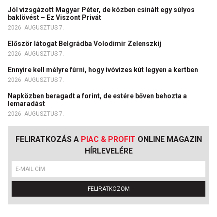
Jól vizsgázott Magyar Péter, de közben csinált egy súlyos
baklövést – Ez Viszont Privát
2026. AUGUSZTUS 7.
Először látogat Belgrádba Volodimir Zelenszkij
2026. AUGUSZTUS 7.
Ennyire kell mélyre fúrni, hogy ivóvizes kút legyen a kertben
2026. AUGUSZTUS 7.
Napközben beragadt a forint, de estére bőven behozta a
lemaradást
2026. AUGUSZTUS 7.
FELIRATKOZÁS A
PIAC & PROFIT
ONLINE MAGAZIN
HÍRLEVELÉRE
FELIRATKOZOM