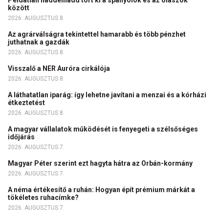
Példátlan haddelhadd tört ki a spanyolok és az olaszok
között
2026. AUGUSZTUS 8.
Az agrárválságra tekintettel hamarabb és több pénzhet
juthatnak a gazdák
2026. AUGUSZTUS 8.
Visszalő a NER Auróra cirkálója
2026. AUGUSZTUS 8.
A láthatatlan iparág: így lehetne javítani a menzai és a kórházi
étkeztetést
2026. AUGUSZTUS 8.
A magyar vállalatok működését is fenyegeti a szélsőséges
időjárás
2026. AUGUSZTUS 7.
Magyar Péter szerint ezt hagyta hátra az Orbán-kormány
2026. AUGUSZTUS 7.
A néma értékesítő a ruhán: Hogyan épít prémium márkát a
tökéletes ruhacímke?
2026. AUGUSZTUS 7.