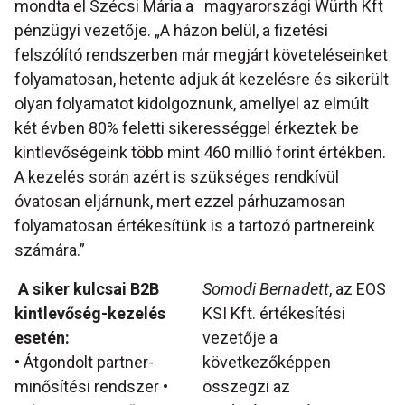
mondta el Szécsi Mária a magyarországi Würth Kft
pénzügyi vezetője. „A házon belül, a fizetési
felszólító rendszerben már megjárt követeléseinket
folyamatosan, hetente adjuk át kezelésre és sikerült
olyan folyamatot kidolgoznunk, amellyel az elmúlt
két évben 80% feletti sikerességgel érkeztek be
kintlevőségeink több mint 460 millió forint értékben.
A kezelés során azért is szükséges rendkívül
óvatosan eljárnunk, mert ezzel párhuzamosan
folyamatosan értékesítünk is a tartozó partnereink
számára.”
A siker kulcsai B2B
Somodi Bernadett
, az EOS
kintlevőség-kezelés
KSI Kft. értékesítési
esetén:
vezetője a
• Átgondolt partner-
következőképpen
minősítési rendszer •
összegzi az