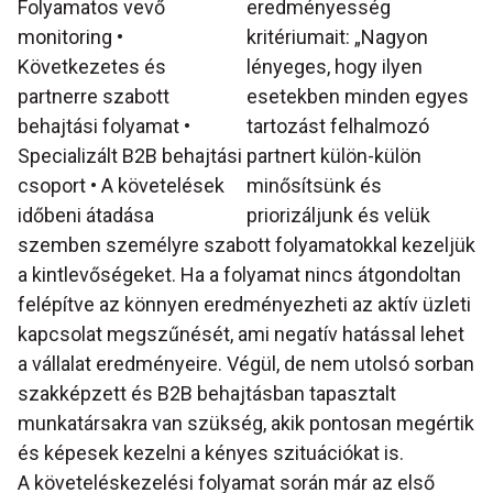
Folyamatos vevő
eredményesség
monitoring •
kritériumait: „Nagyon
Következetes és
lényeges, hogy ilyen
partnerre szabott
esetekben minden egyes
behajtási folyamat •
tartozást felhalmozó
Specializált B2B behajtási
partnert külön-külön
csoport • A követelések
minősítsünk és
időbeni átadása
priorizáljunk és velük
szemben személyre szabott folyamatokkal kezeljük
a kintlevőségeket. Ha a folyamat nincs átgondoltan
felépítve az könnyen eredményezheti az aktív üzleti
kapcsolat megszűnését, ami negatív hatással lehet
a vállalat eredményeire. Végül, de nem utolsó sorban
szakképzett és B2B behajtásban tapasztalt
munkatársakra van szükség, akik pontosan megértik
és képesek kezelni a kényes szituációkat is.
A követeléskezelési folyamat során már az első