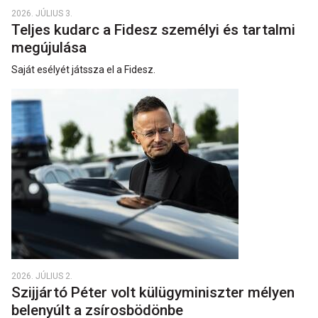
2026. JÚLIUS 3.
Teljes kudarc a Fidesz személyi és tartalmi
megújulása
Saját esélyét játssza el a Fidesz.
2026. JÚLIUS 2.
Szijjártó Péter volt külügyminiszter mélyen
belenyúlt a zsírosbödönbe