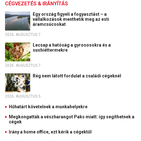
CÉGVEZETÉS & IRÁNYÍTÁS
Egy ország figyeli a fogyasztást – a
vállalkozások menthetik meg az esti
áramcsúcsokat
2026. AUGUSZTUS 7.
Lecsap a hatóság a gyrososokra és a
sushiéttermekre
2026. AUGUSZTUS 7.
Rég nem látott fordulat a családi cégeknél
2026. AUGUSZTUS 5.
Hőhatárt követelnek a munkahelyekre
Megkongatták a vészharangot Paks miatt: így segíthetnek a
cégek
Irány a home office, ezt kérik a cégektől