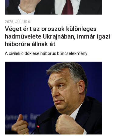
2026. JÚLIUS 6.
Véget ért az oroszok különleges
hadművelete Ukrajnában, immár igazi
háborúra állnak át
A civilek öldöklése háborús bűncselekmény.