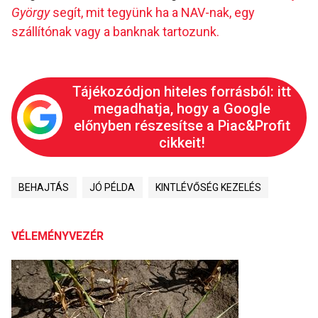
György
segít, mit tegyünk ha a NAV-nak, egy
szállítónak vagy a banknak tartozunk.
Tájékozódjon hiteles forrásból: itt
megadhatja, hogy a Google
előnyben részesítse a Piac&Profit
cikkeit!
BEHAJTÁS
JÓ PÉLDA
KINTLÉVŐSÉG KEZELÉS
VÉLEMÉNYVEZÉR