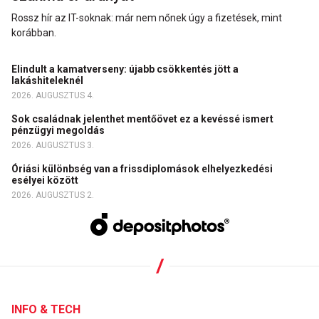
Rossz hír az IT-soknak: már nem nőnek úgy a fizetések, mint
korábban.
Elindult a kamatverseny: újabb csökkentés jött a
lakáshiteleknél
2026. AUGUSZTUS 4.
Sok családnak jelenthet mentőövet ez a kevéssé ismert
pénzügyi megoldás
2026. AUGUSZTUS 3.
Óriási különbség van a frissdiplomások elhelyezkedési
esélyei között
2026. AUGUSZTUS 2.
INFO & TECH