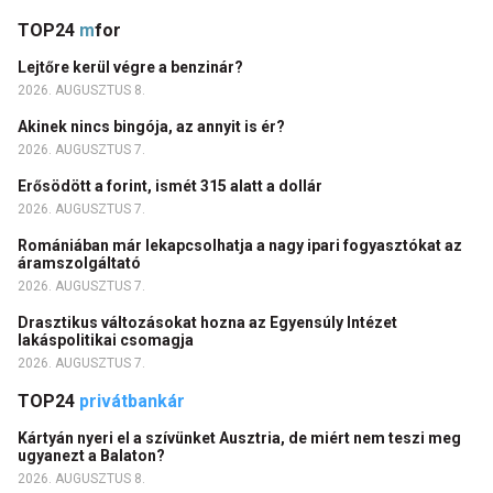
TOP24
m
for
Lejtőre kerül végre a benzinár?
2026. AUGUSZTUS 8.
Akinek nincs bingója, az annyit is ér?
2026. AUGUSZTUS 7.
Erősödött a forint, ismét 315 alatt a dollár
2026. AUGUSZTUS 7.
Romániában már lekapcsolhatja a nagy ipari fogyasztókat az
áramszolgáltató
2026. AUGUSZTUS 7.
Drasztikus változásokat hozna az Egyensúly Intézet
lakáspolitikai csomagja
2026. AUGUSZTUS 7.
TOP24
privátbankár
Kártyán nyeri el a szívünket Ausztria, de miért nem teszi meg
ugyanezt a Balaton?
2026. AUGUSZTUS 8.