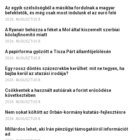
Az egyik szélsőségből a másikba fordulnak a magyar
befektetők, és még csak most indulunk el az euró felé
2026. AUGUSZTUS 8.
A Ryanair behúzza a féket a Mol által kiszemelt szerbiai
kőolajfinomító miatt
2026. AUGUSZTUS 8.
A papírforma győzött a Tisza Párt államfőjelölésén
2026. AUGUSZTUS 8.
Egy rossz döntés százezrekbe kerülhet: mit ne tegyen, ha
bajba kerül az utazási irodája?
2026. AUGUSZTUS 8.
Csökkentek a használt autóárak a forint erősödése
következtében
2026. AUGUSZTUS 8.
Nem sokat költött az Orbán-kormány kutatás-fejlesztésre
2026. AUGUSZTUS 8.
Millárdos lehet, aki Irán pénzügyi támogatóiról információt
ad