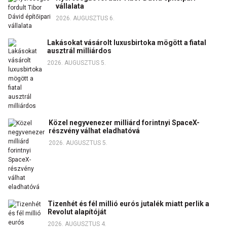
vállalata
2026. AUGUSZTUS 6.
Lakásokat vásárolt luxusbirtoka mögött a fiatal
ausztrál milliárdos
2026. AUGUSZTUS 5.
Közel negyvenezer milliárd forintnyi SpaceX-
részvény válhat eladhatóvá
2026. AUGUSZTUS 5.
Tizenhét és fél millió eurós jutalék miatt perlik a
Revolut alapítóját
2026. AUGUSZTUS 4.