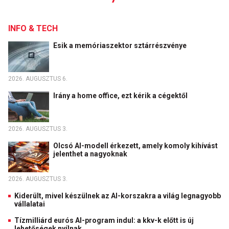
INFO & TECH
Esik a memóriaszektor sztárrészvénye
2026. AUGUSZTUS 6.
Irány a home office, ezt kérik a cégektől
2026. AUGUSZTUS 3.
Olcsó AI-modell érkezett, amely komoly kihívást
jelenthet a nagyoknak
2026. AUGUSZTUS 3.
Kiderült, mivel készülnek az AI-korszakra a világ legnagyobb
vállalatai
Tízmilliárd eurós AI-program indul: a kkv-k előtt is új
lehetőségek nyílnak