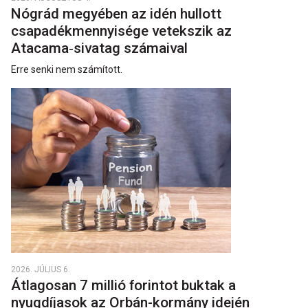
Nógrád megyében az idén hullott
csapadékmennyisége vetekszik az
Atacama‑sivatag számaival
Erre senki nem számított.
2026. JÚLIUS 6.
Átlagosan 7 millió forintot buktak a
nyugdíjasok az Orbán-kormány idején