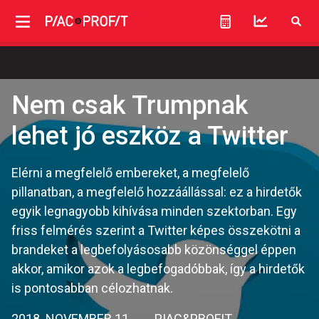
Nem csak Trumpnak
lehet jó eszköz a Twitter
Elérni a megfelelő embereket, a megfelelő
pillanatban, a megfelelő hozzáállással: ez a hirdetők
egyik legnagyobb kihívása minden szektorban. Egy
friss felmérés szerint a Twitter képes összekötni a
brandeket a legbefolyásosabb közönséggel éppen
akkor, amikor azok a legbefogadóbbak, így a hirdetők
is pontosabban célozhatnak.
2018. NOVEMBER 11.
PIAC&PROFIT