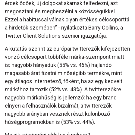
érdeklődőek, új dolgokat akarnak felfedezni, azt
megosztani és megbeszélni a közösségükkel.
Ezzel a habitussal válnak olyan értékes célcsoporttá
a hirdetők szemében” - nyilatkozta Barry Collins, a
Twitter Client Solutions szenior igazgatója.
A kutatás szerint az európai twitterezők kifejezetten
vonzó célcsoport többféle márka-szempont miatt
is: nagyobb hányaduk (55% vs. 46%) hajlandó
magasabb árat fizetni minőségibb termékre, mint
egy átlagos internetező, főként, ha az egy kedvelt
márkához tartozik (52% vs. 43%). A twitterezőkre
nagyobb márkahűség is jellemző: ha egy brand
elnyeri a felhasználók bizalmát, a twitterezők
nagyobb arányban vesznek részt különböző
hűségprogramokban is (53% vs. 44%).
Melyik közösségi oldal való nekem?