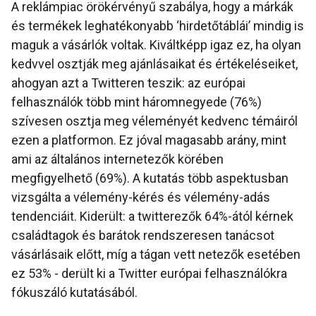
A reklámpiac örökérvényű szabálya, hogy a márkák
és termékek leghatékonyabb ‘hirdetőtáblái’ mindig is
maguk a vásárlók voltak. Kiváltképp igaz ez, ha olyan
kedvvel osztják meg ajánlásaikat és értékeléseiket,
ahogyan azt a Twitteren teszik: az európai
felhasználók több mint háromnegyede (76%)
szívesen osztja meg véleményét kedvenc témáiról
ezen a platformon. Ez jóval magasabb arány, mint
ami az általános internetezők körében
megfigyelhető (69%). A kutatás több aspektusban
vizsgálta a vélemény-kérés és vélemény-adás
tendenciáit. Kiderült: a twitterezők 64%-ától kérnek
családtagok és barátok rendszeresen tanácsot
vásárlásaik előtt, míg a tágan vett netezők esetében
ez 53% - derült ki a Twitter európai felhasználókra
fókuszáló kutatásából.