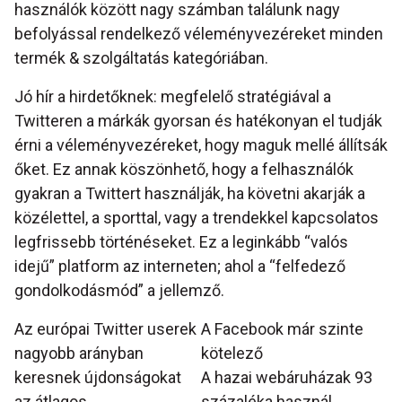
használók között nagy számban találunk nagy
befolyással rendelkező véleményvezéreket minden
termék & szolgáltatás kategóriában.
Jó hír a hirdetőknek: megfelelő stratégiával a
Twitteren a márkák gyorsan és hatékonyan el tudják
érni a véleményvezéreket, hogy maguk mellé állítsák
őket. Ez annak köszönhető, hogy a felhasználók
gyakran a Twittert használják, ha követni akarják a
közélettel, a sporttal, vagy a trendekkel kapcsolatos
legfrissebb történéseket. Ez a leginkább “valós
idejű” platform az interneten; ahol a “felfedező
gondolkodásmód” a jellemző.
Az európai Twitter userek
A Facebook már szinte
nagyobb arányban
kötelező
keresnek újdonságokat
A hazai webáruházak 93
az átlagos
százaléka használ