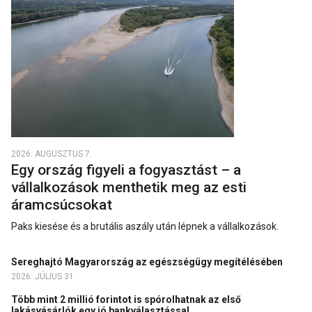
2026. AUGUSZTUS 7.
Egy ország figyeli a fogyasztást – a
vállalkozások menthetik meg az esti
áramcsúcsokat
Paks kiesése és a brutális aszály után lépnek a vállalkozások.
Sereghajtó Magyarország az egészségügy megítélésében
2026. JÚLIUS 31.
Több mint 2 millió forintot is spórolhatnak az első
lakásvásárlók egy jó bankválasztással