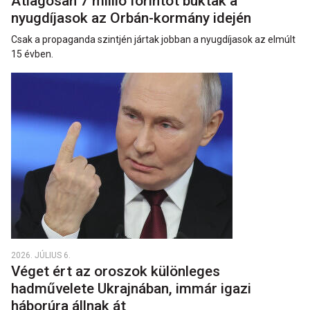
Átlagosan 7 millió forintot buktak a
nyugdíjasok az Orbán-kormány idején
Csak a propaganda szintjén jártak jobban a nyugdíjasok az elmúlt
15 évben.
2026. JÚLIUS 6.
Véget ért az oroszok különleges
hadművelete Ukrajnában, immár igazi
háborúra állnak át