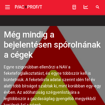
Még mindig a
bejelentésen spórolnának
a cégek
Egyre szigorúbban ellenőrzi a NAV a
feketefoglalkoztatást, és egyre többször kell is
büntetniük. A feketelista adatai szerint idén fél év
alatt több bírságot szabtak ki, mint korábban egy-egy
évben. Az adóhatóság szégyenlistájára a
legtöbbször a gazdaságilag gyengébb megyékből
kerülnek fel a cégek.