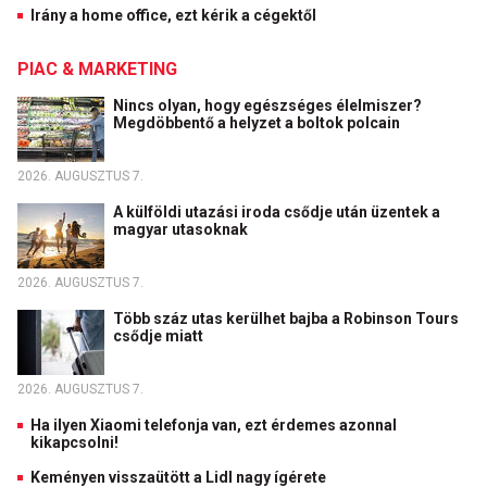
Irány a home office, ezt kérik a cégektől
PIAC & MARKETING
Nincs olyan, hogy egészséges élelmiszer?
Megdöbbentő a helyzet a boltok polcain
2026. AUGUSZTUS 7.
A külföldi utazási iroda csődje után üzentek a
magyar utasoknak
2026. AUGUSZTUS 7.
Több száz utas kerülhet bajba a Robinson Tours
csődje miatt
2026. AUGUSZTUS 7.
Ha ilyen Xiaomi telefonja van, ezt érdemes azonnal
kikapcsolni!
Keményen visszaütött a Lidl nagy ígérete