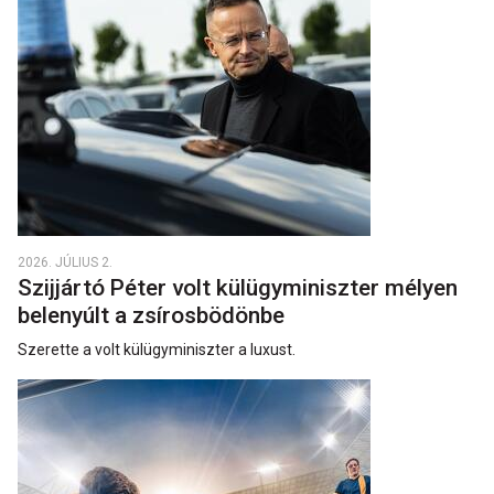
2026. JÚLIUS 2.
Szijjártó Péter volt külügyminiszter mélyen
belenyúlt a zsírosbödönbe
Szerette a volt külügyminiszter a luxust.