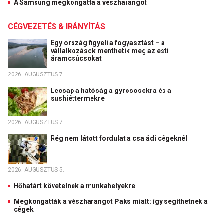
A Samsung megkongatta a vészharangot
CÉGVEZETÉS & IRÁNYÍTÁS
Egy ország figyeli a fogyasztást – a
vállalkozások menthetik meg az esti
áramcsúcsokat
2026. AUGUSZTUS 7.
Lecsap a hatóság a gyrososokra és a
sushiéttermekre
2026. AUGUSZTUS 7.
Rég nem látott fordulat a családi cégeknél
2026. AUGUSZTUS 5.
Hőhatárt követelnek a munkahelyekre
Megkongatták a vészharangot Paks miatt: így segíthetnek a
cégek