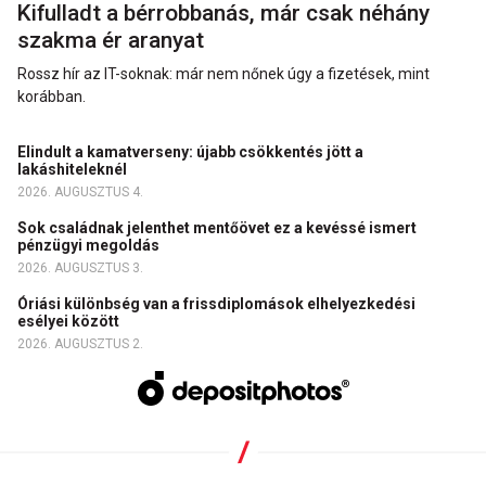
Kifulladt a bérrobbanás, már csak néhány
szakma ér aranyat
Rossz hír az IT-soknak: már nem nőnek úgy a fizetések, mint
korábban.
Elindult a kamatverseny: újabb csökkentés jött a
lakáshiteleknél
2026. AUGUSZTUS 4.
Sok családnak jelenthet mentőövet ez a kevéssé ismert
pénzügyi megoldás
2026. AUGUSZTUS 3.
Óriási különbség van a frissdiplomások elhelyezkedési
esélyei között
2026. AUGUSZTUS 2.