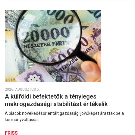
2026. AUGUSZTUS 5.
A külföldi befektetők a tényleges
makrogazdasági stabilitást értékelik
A piacok növekedésorientált gazdasági jövőképet áraztak be a
kormányváltással.
FRISS