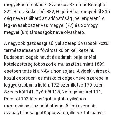
megyékben működik. Szabolcs-Szatmár-Beregből
321, Bács-Kiskunból 332, Hajdú-Bihar megyéből 315
cég neve található az adóhatóság „pellengérén”. A
legkevesebbszer Vas megyei (77) és Somogy
megyei (84) társaságok neve olvasható.
A nagyobb gazdasági súllyal szereplő városok közül
természetesen a fővárost külön kell kezelni.
Budapesti cégek nevét és adatait, bejelentési
kötelezettség többszöri elmulasztása miatt 1899
esetben tette ki a NAV a honlapjára. A vidéki városok
közül debreceni és miskolci cégek neve szerepel a
leggyakrabban a listán; 172-szer, illetve 170-szer.
Szegedről 141, Győrből 115, Nyíregyházáról 111,
Pécsről 103 társaságot sújtott nyilvános
megrovásával az adóhatóság. A legkevesebb
szabálytalansággal Kaposváron, illetve Tatabányán