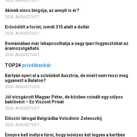
2026. AUGUSZTUS 7.
Akinek nincs bingója, az annyit is ér?
2026. AUGUSZTUS 7.
Erősödött a forint, ismét 315 alatt a dollár
2026. AUGUSZTUS 7.
Romániában már lekapcsolhatja a nagy ipari fogyasztókat az
áramszolgáltató
2026. AUGUSZTUS 7.
TOP24
privátbankár
Kártyán nyeri el a szívünket Ausztria, de miért nem teszi meg
ugyanezt a Balaton?
2026. AUGUSZTUS 8.
Jól vizsgázott Magyar Péter, de közben csinált egy súlyos
baklövést – Ez Viszont Privát
2026. AUGUSZTUS 7.
Először látogat Belgrádba Volodimir Zelenszkij
2026. AUGUSZTUS 7.
Ennyire kell mélyre fúrni, hogy ivóvizes kút legyen a kertben