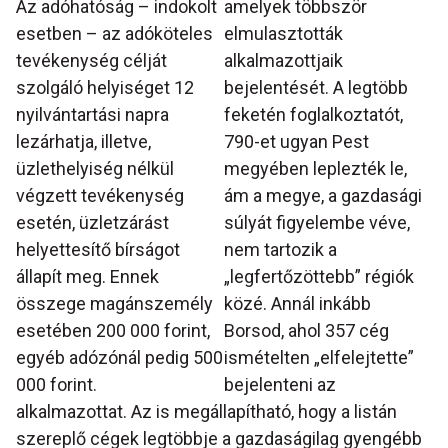
Az adóhatóság – indokolt
amelyek többször
esetben – az adóköteles
elmulasztották
tevékenység célját
alkalmazottjaik
szolgáló helyiséget 12
bejelentését. A legtöbb
nyilvántartási napra
feketén foglalkoztatót,
lezárhatja, illetve,
790-et ugyan Pest
üzlethelyiség nélkül
megyében leplezték le,
végzett tevékenység
ám a megye, a gazdasági
esetén, üzletzárást
súlyát figyelembe véve,
helyettesítő bírságot
nem tartozik a
állapít meg. Ennek
„legfertőzöttebb” régiók
összege magánszemély
közé. Annál inkább
esetében 200 000 forint,
Borsod, ahol 357 cég
egyéb adózónál pedig 500
ismételten „elfelejtette”
000 forint.
bejelenteni az
alkalmazottat. Az is megállapítható, hogy a listán
szereplő cégek legtöbbje a gazdaságilag gyengébb