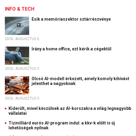
INFO & TECH
Esik a memóriaszektor sztárrészvénye
2026. AUGUSZTUS 6.
Irány a home office, ezt kérik a cégektől
2026. AUGUSZTUS 3.
Olcsó AI-modell érkezett, amely komoly kihívást
jelenthet a nagyoknak
2026. AUGUSZTUS 3.
Kiderült, mivel készülnek az AI-korszakra a világ legnagyobb
vállalatai
Tízmilliárd eurós AI-program indul: a kkv-k előtt is új
lehetőségek nyílnak