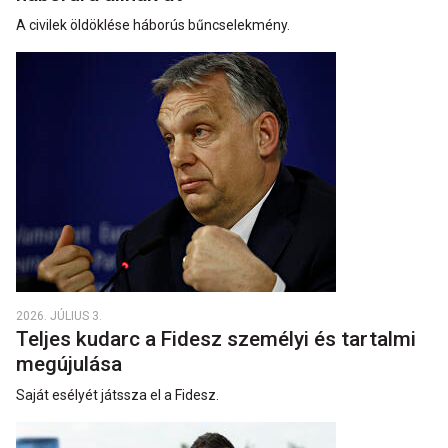
A civilek öldöklése háborús bűncselekmény.
2026. JÚLIUS 3.
Teljes kudarc a Fidesz személyi és tartalmi
megújulása
Saját esélyét játssza el a Fidesz.