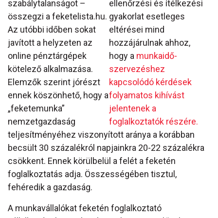
szabálytalanságot –
ellenőrzési és ítélkezési
összegzi a feketelista.hu.
gyakorlat esetleges
Az utóbbi időben sokat
eltérései mind
javított a helyzeten az
hozzájárulnak ahhoz,
online pénztárgépek
hogy a
munkaidő-
kötelező alkalmazása.
szervezéshez
Elemzők szerint jórészt
kapcsolódó kérdések
ennek köszönhető, hogy a
folyamatos kihívást
„feketemunka”
jelentenek a
nemzetgazdaság
foglalkoztatók részére.
teljesítményéhez viszonyított aránya a korábban
becsült 30 százalékról napjainkra 20-22 százalékra
csökkent. Ennek körülbelül a felét a feketén
foglalkoztatás adja. Összességében tisztul,
fehéredik a gazdaság.
A munkavállalókat feketén foglalkoztató