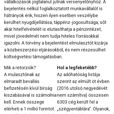
vállalkozások jogtalanul jutnak versenyelőnyhöz. A
bejelentés nélkül foglalkoztatott munkavállalót is
hátrányok érik, hiszen ilyen esetben veszélybe
kerülhet nyugdíjellátása, táppénz-jogosultsága, sőt
akár hitelfelvételét is elutasíthatja a pénzintézet,
mivel jövedelmét nem tudja hiteles forrásokkal
igazolni. A törvény a bejelentést elmulasztót kizárja
a közbeszerzési eljárásokból, és nem részesülhet
költségvetési támogatásban.
Mik a retorziók?
Hol a legfeketébb?
A mulasztónak az
Az adóhatóság listája
elmaradt bevallás
szerint az elmúlt öt évben
befizetésén kívül bírság
(2016 utolsó negyedévét
kiszabásával is számolnia
nem számítva) összesen
kell. Ennek összege
6303 cég került fel a
elérheti a 1 millió forintot.
„szégyentáblára”. Olyanok,