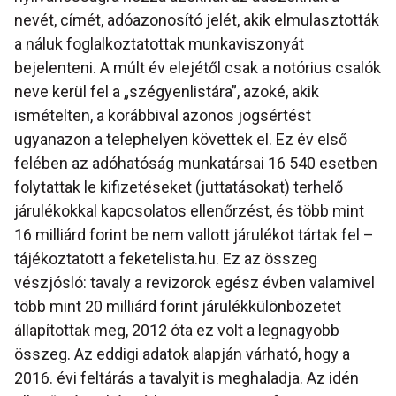
nevét, címét, adóazonosító jelét, akik elmulasztották
a náluk foglalkoztatottak munkaviszonyát
bejelenteni. A múlt év elejétől csak a notórius csalók
neve kerül fel a „szégyenlistára”, azoké, akik
ismételten, a korábbival azonos jogsértést
ugyanazon a telephelyen követtek el. Ez év első
felében az adóhatóság munkatársai 16 540 esetben
folytattak le kifizetéseket (juttatásokat) terhelő
járulékokkal kapcsolatos ellenőrzést, és több mint
16 milliárd forint be nem vallott járulékot tártak fel –
tájékoztatott a feketelista.hu. Ez az összeg
vészjósló: tavaly a revizorok egész évben valamivel
több mint 20 milliárd forint járulékkülönbözetet
állapítottak meg, 2012 óta ez volt a legnagyobb
összeg. Az eddigi adatok alapján várható, hogy a
2016. évi feltárás a tavalyit is meghaladja. Az idén