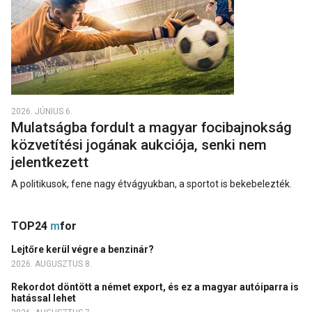
2026. JÚNIUS 6.
Mulatságba fordult a magyar focibajnokság
közvetítési jogának aukciója, senki nem
jelentkezett
A politikusok, fene nagy étvágyukban, a sportot is bekebelezték.
TOP24
m
for
Lejtőre kerül végre a benzinár?
2026. AUGUSZTUS 8.
Rekordot döntött a német export, és ez a magyar autóiparra is
hatással lehet