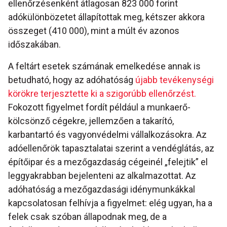
ellenőrzésenként átlagosan 823 000 forint
adókülönbözetet állapítottak meg, kétszer akkora
összeget (410 000), mint a múlt év azonos
időszakában.
A feltárt esetek számának emelkedése annak is
betudható, hogy az adóhatóság
újabb tevékenységi
körökre terjesztette ki a szigorúbb ellenőrzést.
Fokozott figyelmet fordít például a munkaerő-
kölcsönző cégekre, jellemzően a takarító,
karbantartó és vagyonvédelmi vállalkozásokra. Az
adóellenőrök tapasztalatai szerint a vendéglátás, az
építőipar és a mezőgazdaság cégeinél „felejtik” el
leggyakrabban bejelenteni az alkalmazottat. Az
adóhatóság a mezőgazdasági idénymunkákkal
kapcsolatosan felhívja a figyelmet: elég ugyan, ha a
felek csak szóban állapodnak meg, de a