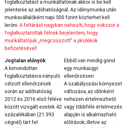
foglalkoztatást a munkáltatónak akkor is be kell
jelentenie az adóhatóságnál. Az idénymunka után
munkavállalóként napi 500 forint közterhet kell
leróni.
A feltárást nagyban nehezíti, hogy sokszor a
foglalkoztatottak félnek bejelenteni, hogy
munkáltatójuk „megcsúszott” a járulékok
befizetésével!
Jogtalan előnyök
Ebből van mindig gond
A kimondottan
egy munkaügyi
foglalkoztatásra irányuló
ellenőrzésen
célzott ellenőrzések
A szabályozási környezet
során az adóhatóság
változása, az időnként
2012 és 2016 első féléve
nehezen értelmezhető
között vizsgált esetek 42
vagy többféle értelmezés
százalékában (21 393
alapján is alkalmazható
cégnél) tárt fel
előírások, illetve az