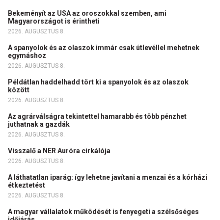
Bekeményít az USA az oroszokkal szemben, ami
Magyarországot is érintheti
2026. AUGUSZTUS 8.
A spanyolok és az olaszok immár csak útlevéllel mehetnek
egymáshoz
2026. AUGUSZTUS 8.
Példátlan haddelhadd tört ki a spanyolok és az olaszok
között
2026. AUGUSZTUS 8.
Az agrárválságra tekintettel hamarabb és több pénzhet
juthatnak a gazdák
2026. AUGUSZTUS 8.
Visszalő a NER Auróra cirkálója
2026. AUGUSZTUS 8.
A láthatatlan iparág: így lehetne javítani a menzai és a kórházi
étkeztetést
2026. AUGUSZTUS 8.
A magyar vállalatok működését is fenyegeti a szélsőséges
időjárás